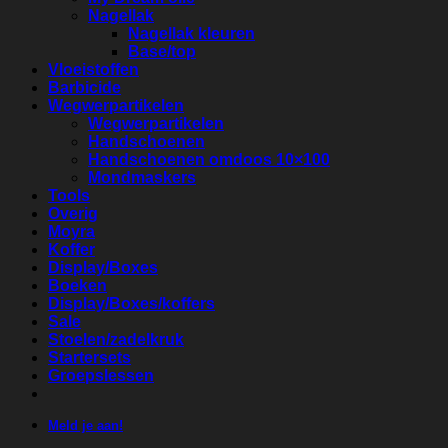
Nagellak
Nagellak kleuren
Base/top
Vloeistoffen
Barbicide
Wegwerpartikelen
Wegwerpartikelen
Handschoenen
Handschoenen omdoos 10×100
Mondmaskers
Tools
Overig
Moyra
Koffer
Display/Boxes
Boeken
Display/Boxes/koffers
Sale
Stoelen/zadelkruk
Startersets
Groepslessen
Meld je aan!