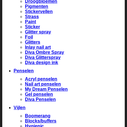
Droogbloemen
Pigmenten
Stickervellen
Strass
Paint
Sticker
Glitter spray
Foil
Glitters
Inlay nail art
Diva Ombre Spray
Diva Glitterspray
Diva design ink
Penselen
Acryl penselen
Nail art penselen
My Dream Penselen
Gel penselen
Diva Penselen
Vijlen
Boomerang
Blocks/buffers
Hygienic