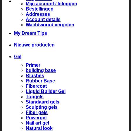
Mijn account / Inloggen
Bestellingen
Addresses
Account details
Wachtwoord vergeten
My Dream Tips
Nieuwe producten
Gel
Primer
building base
Blushes
Rubber Base
Fibercoat
Liquid Builder Gel
Topgels
Standaard gels
Sculpting gels
Fiber gels
Powergel
Nail art gel
Natural look