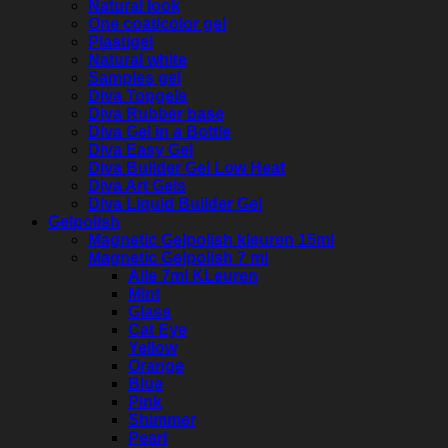
Natural look
One coat/color gel
Plastigel
Natural white
Samples gel
Diva Topgels
Diva Rubber base
Diva Gel in a Bottle
Diva Easy Gel
Diva Builder Gel Low Heat
Diva Art Gels
Diva Liquid Builder Gel
Gelpolish
Magnetic Gelpolish kleuren 15ml
Magnetic Gelpolish 7 ml
Alle 7ml KLeuren
Mint
Glass
Cat Eye
Yellow
Orange
Blue
Pink
Shimmer
Pearl