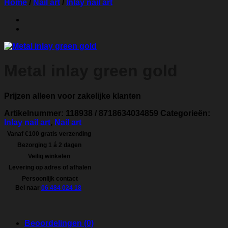
Home
/
Nail art
/
Inlay nail art
Metal inlay green gold
Prijzen alleen voor zakelijke klanten
Artikelnummer:
118938 / 8718634034859
Categorieën:
Inlay nail art
,
Nail art
Vanaf €100 gratis verzending
Bezorging 1 á 2 dagen
Veilig winkelen
Levering op adres of afhalen
Persoonlijk contact
Bel naar
06 484 024 18
Beoordelingen (0)