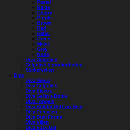
Pastel
Beige
Cherry
Purple
Brown
Red
Glitter
Green
Metal
Grey
Nude
Diva Gelpolish
Gelpolish benodigdheden
Stickervellen
Diva
Diva Nieuw
Diva Gelpolish
Diva Elektra
Diva Gel in a Bottle
Diva Topgels
Diva Builder Gel Low Heat
Diva Penselen
Diva Dual Forms
Diva Vijlen
Diva Easy Gel