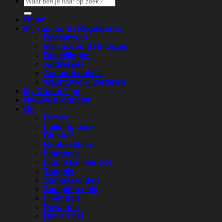
naar:
Home
Mijn account / Registreren
Registreren
Mijn account / Inloggen
Bestellingen
Addresses
Account details
Wachtwoord vergeten
My Dream Tips
Nieuwe producten
Gel
Primer
building base
Blushes
Rubber Base
Fibercoat
Liquid Builder Gel
Topgels
Standaard gels
Sculpting gels
Fiber gels
Powergel
Nail art gel