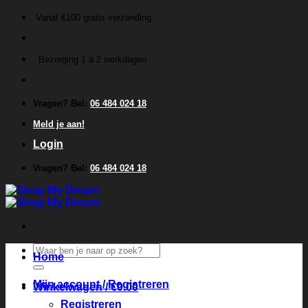
Ga
Vanaf €100 gratis verzending
naar
inhoud
Bezorging 1 á 2 werkdagen
Vragen? Bel:
06 484 024 18
Meld je aan!
Login
Vragen? Bel:
06 484 024 18
Zoeken
Home
naar:
Mijn account / Registreren
Winkelwagen /
€
0.00
Registreren