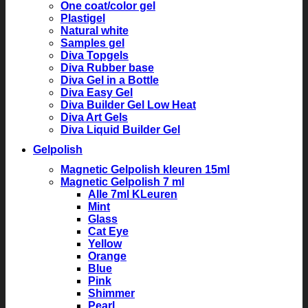
One coat/color gel
Plastigel
Natural white
Samples gel
Diva Topgels
Diva Rubber base
Diva Gel in a Bottle
Diva Easy Gel
Diva Builder Gel Low Heat
Diva Art Gels
Diva Liquid Builder Gel
Gelpolish
Magnetic Gelpolish kleuren 15ml
Magnetic Gelpolish 7 ml
Alle 7ml KLeuren
Mint
Glass
Cat Eye
Yellow
Orange
Blue
Pink
Shimmer
Pearl