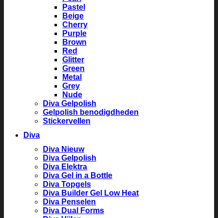
Pastel
Beige
Cherry
Purple
Brown
Red
Glitter
Green
Metal
Grey
Nude
Diva Gelpolish
Gelpolish benodigdheden
Stickervellen
Diva
Diva Nieuw
Diva Gelpolish
Diva Elektra
Diva Gel in a Bottle
Diva Topgels
Diva Builder Gel Low Heat
Diva Penselen
Diva Dual Forms