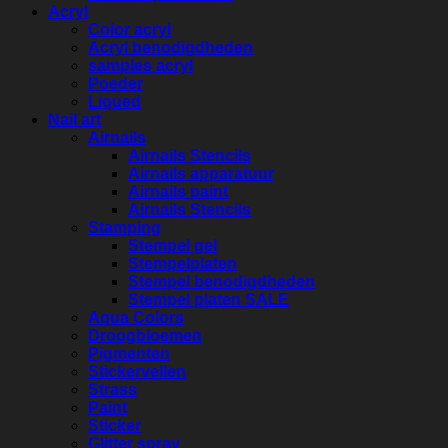
Acryl
Color acryl
Acryl benodigdheden
samples acryl
Poeder
Liqued
Nail art
Airnails
Airnails Stencils
Airnails apparatuur
Airnails paint
Airnails Stencils
Stamping
Stempel gel
Stempelplaten
Stempel benodigdheden
Stempel platen SALE
Aqua Colors
Droogbloemen
Pigmenten
Stickervellen
Strass
Paint
Sticker
Glitter spray