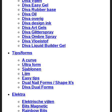
Diva Vijlen
Diva Easy Gel
Diva Rubber base
Diva Oil
Diva overig
Diva design ink
Diva Art Gels
Diva Glitterspray
Diva Ombre Spray
Diva Vloeistof
Diva Liquid Builder Gel
Tips/forms
A curve
Ultra form
Sjablonen
Lijm
Easy tips
Dual Nail Forms / Shape It’s
Diva Dual Forms
Elektra
Elektrische vijlen
Bits Magnetic
Rainbow Bits