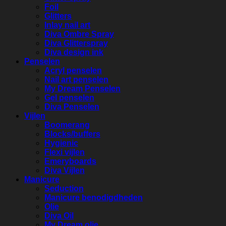
Foil
Glitters
Inlay nail art
Diva Ombre Spray
Diva Glitterspray
Diva design ink
Penselen
Acryl penselen
Nail art penselen
My Dream Penselen
Gel penselen
Diva Penselen
Vijlen
Boomerang
Blocks/buffers
Hygienic
Flexi vijlen
Emeryboards
Diva Vijlen
Manicure
Seduction
Manicure benodigdheden
Olie
Diva Oil
My Dream olie