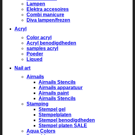
Lampen
Elektra accesoires
Combi manicure
Diva lampen/frezen
Acryl
Color acryl
Acryl benodigdheden
samples acryl
Poeder
Liqued
Nail art
Airnails
Airnails Stencils
Airnails apparatuur
Airnails paint
Airnails Stencils
Stamping
Stempel gel
Stempelplaten
Stempel benodigdheden
Stempel platen SALE
Aqua Colors