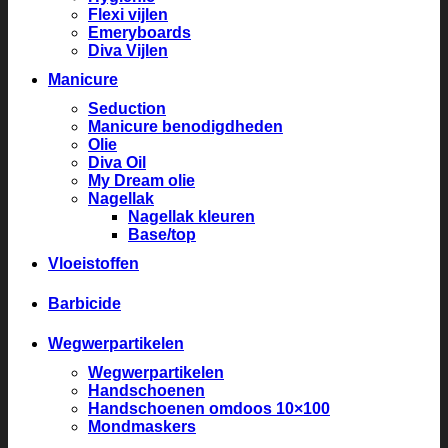
Flexi vijlen
Emeryboards
Diva Vijlen
Manicure
Seduction
Manicure benodigdheden
Olie
Diva Oil
My Dream olie
Nagellak
Nagellak kleuren
Base/top
Vloeistoffen
Barbicide
Wegwerpartikelen
Wegwerpartikelen
Handschoenen
Handschoenen omdoos 10×100
Mondmaskers