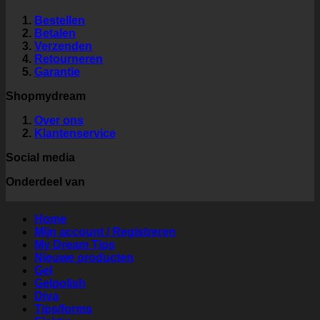
Bestellen
Betalen
Verzenden
Retourneren
Garantie
Shopmydream
Over ons
Klantenservice
Social media
Onderdeel van
Home
Mijn account / Registreren
My Dream Tips
Nieuwe producten
Gel
Gelpolish
Diva
Tips/forms