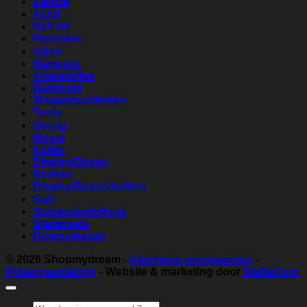
Elektra
Acryl
Nail art
Penselen
Vijlen
Manicure
Vloeistoffen
Barbicide
Wegwerpartikelen
Tools
Overig
Moyra
Koffer
Display/Boxes
Boeken
Display/Boxes/koffers
Sale
Stoelen/zadelkruk
Startersets
Groepslessen
© 2026
Shopmydream
-
Algemene voorwaarden
-
Privacyverklaring
- Website & marketing door
WeDeCom
Zoeken