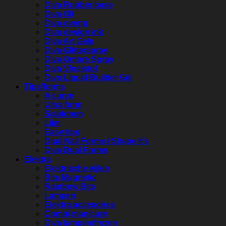
Diva Rubber base
Diva Oil
Diva overig
Diva design ink
Diva Art Gels
Diva Glitterspray
Diva Ombre Spray
Diva Vloeistof
Diva Liquid Builder Gel
Tips/forms
A curve
Ultra form
Sjablonen
Lijm
Easy tips
Dual Nail Forms / Shape It’s
Diva Dual Forms
Elektra
Elektrische vijlen
Bits Magnetic
Rainbow Bits
Lampen
Elektra accesoires
Combi manicure
Diva lampen/frezen