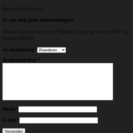
Beoordelingen
Er zijn nog geen beoordelingen.
Wees de eerste om “Metal inlay green gold” te
beoordelen
Je waardering
*
Je beoordeling
*
Naam
*
E-mail
*