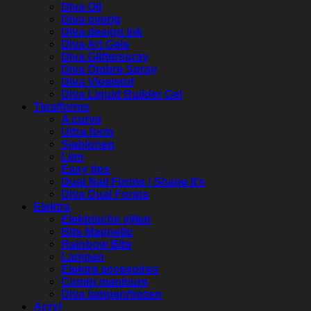
Diva Oil
Diva overig
Diva design ink
Diva Art Gels
Diva Glitterspray
Diva Ombre Spray
Diva Vloeistof
Diva Liquid Builder Gel
Tips/forms
A curve
Ultra form
Sjablonen
Lijm
Easy tips
Dual Nail Forms / Shape It’s
Diva Dual Forms
Elektra
Elektrische vijlen
Bits Magnetic
Rainbow Bits
Lampen
Elektra accesoires
Combi manicure
Diva lampen/frezen
Acryl