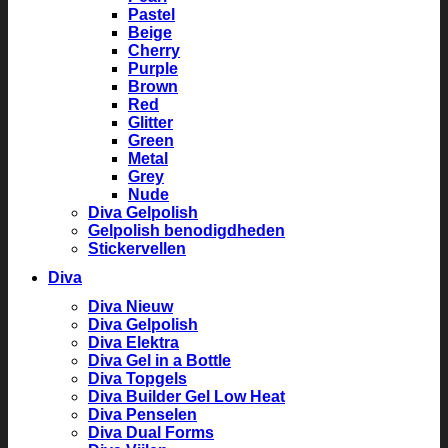
Pastel
Beige
Cherry
Purple
Brown
Red
Glitter
Green
Metal
Grey
Nude
Diva Gelpolish
Gelpolish benodigdheden
Stickervellen
Diva
Diva Nieuw
Diva Gelpolish
Diva Elektra
Diva Gel in a Bottle
Diva Topgels
Diva Builder Gel Low Heat
Diva Penselen
Diva Dual Forms