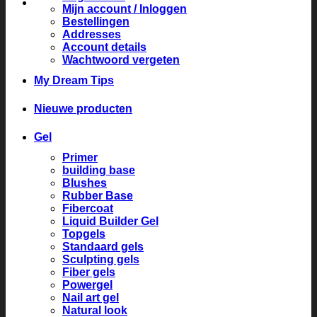
Mijn account / Inloggen
Bestellingen
Addresses
Account details
Wachtwoord vergeten
My Dream Tips
Nieuwe producten
Gel
Primer
building base
Blushes
Rubber Base
Fibercoat
Liquid Builder Gel
Topgels
Standaard gels
Sculpting gels
Fiber gels
Powergel
Nail art gel
Natural look