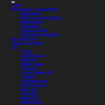
Home
Mijn account / Registreren
Registreren
Mijn account / Inloggen
Bestellingen
Addresses
Account details
Wachtwoord vergeten
My Dream Tips
Nieuwe producten
Gel
Primer
building base
Blushes
Rubber Base
Fibercoat
Liquid Builder Gel
Topgels
Standaard gels
Sculpting gels
Fiber gels
Powergel
Nail art gel
Natural look