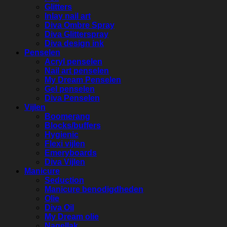
Glitters
Inlay nail art
Diva Ombre Spray
Diva Glitterspray
Diva design ink
Penselen
Acryl penselen
Nail art penselen
My Dream Penselen
Gel penselen
Diva Penselen
Vijlen
Boomerang
Blocks/buffers
Hygienic
Flexi vijlen
Emeryboards
Diva Vijlen
Manicure
Seduction
Manicure benodigdheden
Olie
Diva Oil
My Dream olie
Nagellak