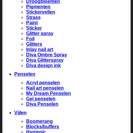
Droogbloemen
Pigmenten
Stickervellen
Strass
Paint
Sticker
Glitter spray
Foil
Glitters
Inlay nail art
Diva Ombre Spray
Diva Glitterspray
Diva design ink
Penselen
Acryl penselen
Nail art penselen
My Dream Penselen
Gel penselen
Diva Penselen
Vijlen
Boomerang
Blocks/buffers
Hygienic