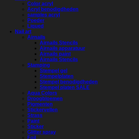
Color acryl
Acryl benodigdheden
samples acryl
Poeder
Liqued
Nail art
Airnails
Airnails Stencils
Airnails apparatuur
Airnails paint
Airnails Stencils
Stamping
Stempel gel
Stempelplaten
Stempel benodigdheden
Stempel platen SALE
Aqua Colors
Droogbloemen
Pigmenten
Stickervellen
Strass
Paint
Sticker
Glitter spray
Foil