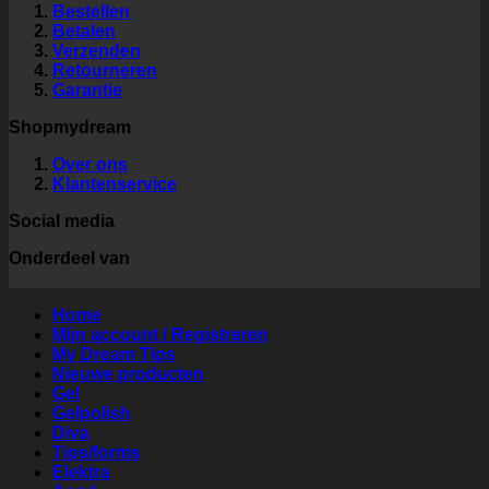
Bestellen
Betalen
Verzenden
Retourneren
Garantie
Shopmydream
Over ons
Klantenservice
Social media
Onderdeel van
Home
Mijn account / Registreren
My Dream Tips
Nieuwe producten
Gel
Gelpolish
Diva
Tips/forms
Elektra