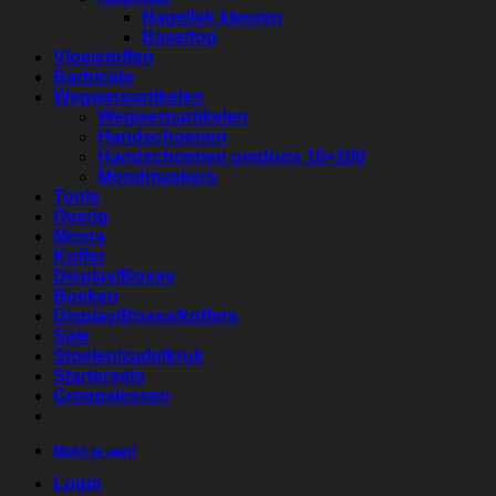
Nagellak kleuren
Base/top
Vloeistoffen
Barbicide
Wegwerpartikelen
Wegwerpartikelen
Handschoenen
Handschoenen omdoos 10×100
Mondmaskers
Tools
Overig
Moyra
Koffer
Display/Boxes
Boeken
Display/Boxes/koffers
Sale
Stoelen/zadelkruk
Startersets
Groepslessen
Meld je aan!
Login