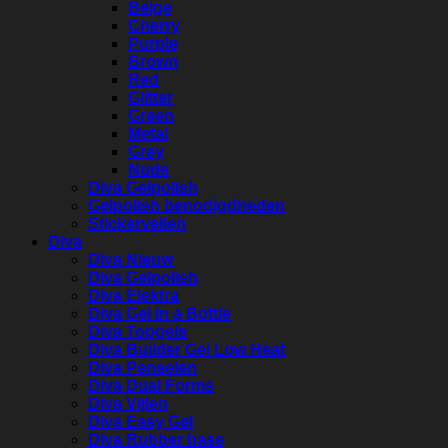
Beige
Cherry
Purple
Brown
Red
Glitter
Green
Metal
Grey
Nude
Diva Gelpolish
Gelpolish benodigdheden
Stickervellen
Diva
Diva Nieuw
Diva Gelpolish
Diva Elektra
Diva Gel in a Bottle
Diva Topgels
Diva Builder Gel Low Heat
Diva Penselen
Diva Dual Forms
Diva Vijlen
Diva Easy Gel
Diva Rubber base