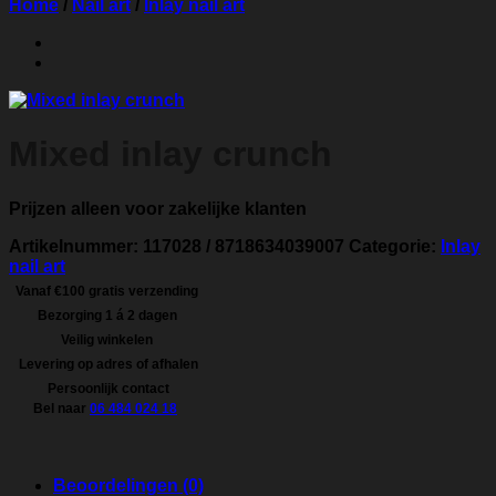
Home
/
Nail art
/
Inlay nail art
Mixed inlay crunch
Prijzen alleen voor zakelijke klanten
Artikelnummer:
117028 / 8718634039007
Categorie:
Inlay
nail art
Vanaf €100 gratis verzending
Bezorging 1 á 2 dagen
Veilig winkelen
Levering op adres of afhalen
Persoonlijk contact
Bel naar
06 484 024 18
Beoordelingen (0)