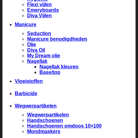
Flexi vijlen
Emeryboards
Diva Vijlen
Manicure
Seduction
Manicure benodigdheden
Olie
Diva Oil
My Dream olie
Nagellak
Nagellak kleuren
Base/top
Vloeistoffen
Barbicide
Wegwerpartikelen
Wegwerpartikelen
Handschoenen
Handschoenen omdoos 10×100
Mondmaskers