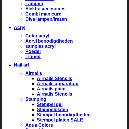
Lampen
Elektra accesoires
Combi manicure
Diva lampen/frezen
Acryl
Color acryl
Acryl benodigdheden
samples acryl
Poeder
Liqued
Nail art
Airnails
Airnails Stencils
Airnails apparatuur
Airnails paint
Airnails Stencils
Stamping
Stempel gel
Stempelplaten
Stempel benodigdheden
Stempel platen SALE
Aqua Colors