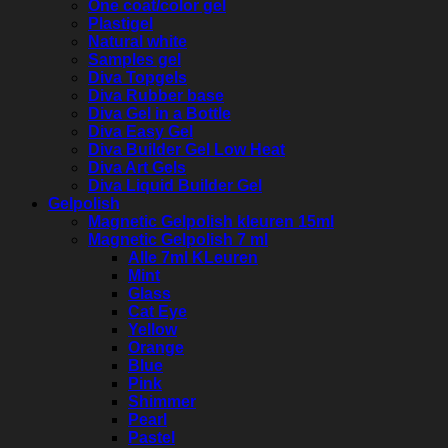
One coat/color gel
Plastigel
Natural white
Samples gel
Diva Topgels
Diva Rubber base
Diva Gel in a Bottle
Diva Easy Gel
Diva Builder Gel Low Heat
Diva Art Gels
Diva Liquid Builder Gel
Gelpolish
Magnetic Gelpolish kleuren 15ml
Magnetic Gelpolish 7 ml
Alle 7ml KLeuren
Mint
Glass
Cat Eye
Yellow
Orange
Blue
Pink
Shimmer
Pearl
Pastel