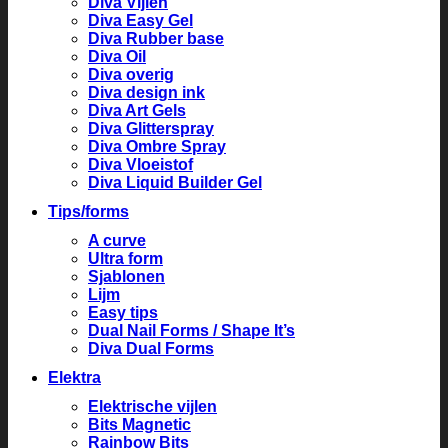
Diva Vijlen
Diva Easy Gel
Diva Rubber base
Diva Oil
Diva overig
Diva design ink
Diva Art Gels
Diva Glitterspray
Diva Ombre Spray
Diva Vloeistof
Diva Liquid Builder Gel
Tips/forms
A curve
Ultra form
Sjablonen
Lijm
Easy tips
Dual Nail Forms / Shape It’s
Diva Dual Forms
Elektra
Elektrische vijlen
Bits Magnetic
Rainbow Bits