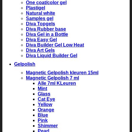
One coat/color gel
Plastigel
Natural white
Samples gel
Diva Topgels
Diva Rubber base
Diva Gel in a Bottle
Diva Easy Gel
Diva Builder Gel Low Heat
Diva Art Gels
Diva Liquid Builder Gel
Gelpolish
Magnetic Gelpolish kleuren 15ml
Magnetic Gelpolish 7 ml
Alle 7ml KLeuren
Mint
Glass
Cat Eye
Yellow
Orange
Blue
Pink
Shimmer
Pearl