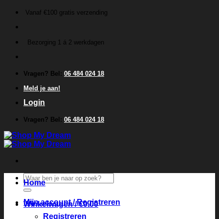
Ga
Vanaf €100 gratis verzending
naar
inhoud
Bezorging 1 á 2 werkdagen
Vragen? Bel:
06 484 024 18
Meld je aan!
Login
Vragen? Bel:
06 484 024 18
Zoeken
Home
naar:
Mijn account / Registreren
Winkelwagen /
€
0.00
Registreren