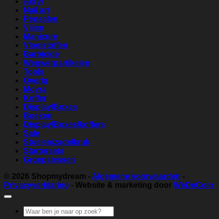
Acryl
Nail art
Penselen
Vijlen
Manicure
Vloeistoffen
Barbicide
Wegwerpartikelen
Tools
Overig
Moyra
Koffer
Display/Boxes
Boeken
Display/Boxes/koffers
Sale
Stoelen/zadelkruk
Startersets
Groepslessen
© 2026
Shopmydream
-
Algemene voorwaarden
-
Privacyverklaring
- Website & marketing door
WeDeCom
Zoeken
naar: