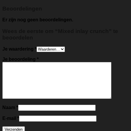
Beoordelingen
Er zijn nog geen beoordelingen.
Wees de eerste om “Mixed inlay crunch” te
beoordelen
Je waardering
*
Je beoordeling
*
Naam
*
E-mail
*