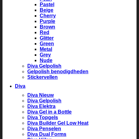
Pastel
Beige
Cherry
Purple
Brown
Red
Glitter
Green
Metal
Grey
Nude
Diva Gelpolish
Gelpolish benodigdheden
Stickervellen
Diva
Diva Nieuw
Diva Gelpolish
Diva Elektra
Diva Gel in a Bottle
Diva Topgels
Diva Builder Gel Low Heat
Diva Penselen
Diva Dual Forms