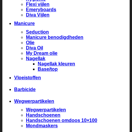
Flexi vijlen
Emeryboards
Diva Vijlen
Manicure
Seduction
Manicure benodigdheden
Olie
Diva Oil
My Dream olie
Nagellak
Nagellak kleuren
Base/top
Vloeistoffen
Barbicide
Wegwerpartikelen
Wegwerpartikelen
Handschoenen
Handschoenen omdoos 10×100
Mondmaskers