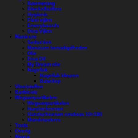
Boomerang
Blocks/buffers
Hygienic
Flexi vijlen
Emeryboards
Diva Vijlen
Manicure
Seduction
Manicure benodigdheden
Olie
Diva Oil
My Dream olie
Nagellak
Nagellak kleuren
Base/top
Vloeistoffen
Barbicide
Wegwerpartikelen
Wegwerpartikelen
Handschoenen
Handschoenen omdoos 10×100
Mondmaskers
Tools
Overig
Moyra