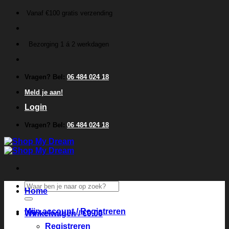
Ga
Vanaf €100 gratis verzending
naar
inhoud
Bezorging 1 á 2 werkdagen
Vragen? Bel:
06 484 024 18
Meld je aan!
Login
Vragen? Bel:
06 484 024 18
Zoeken
Home
naar:
Mijn account / Registreren
Winkelwagen /
€
0.00
Registreren