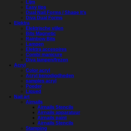
Lijm
Easy tips
Dual Nail Forms / Shape It’s
Diva Dual Forms
Elektra
Elektrische vijlen
Bits Magnetic
Rainbow Bits
Lampen
Elektra accesoires
Combi manicure
Diva lampen/frezen
Acryl
Color acryl
Acryl benodigdheden
samples acryl
Poeder
Liqued
Nail art
Airnails
Airnails Stencils
Airnails apparatuur
Airnails paint
Airnails Stencils
Stamping