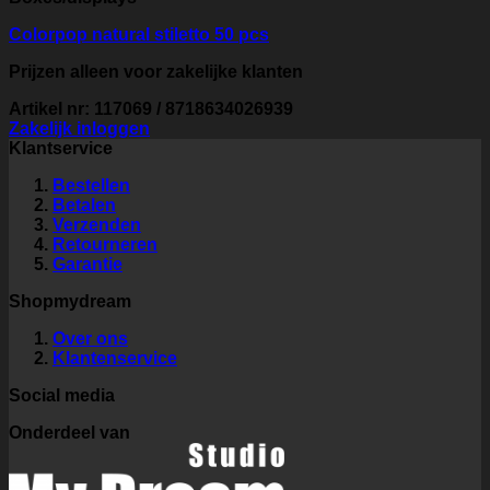
Colorpop natural stiletto 50 pcs
Prijzen alleen voor zakelijke klanten
Artikel nr: 117069 / 8718634026939
Zakelijk inloggen
Klantservice
Bestellen
Betalen
Verzenden
Retourneren
Garantie
Shopmydream
Over ons
Klantenservice
Social media
Onderdeel van