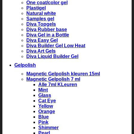
One coat/color gel
Plastigel
Natural white
Samples gel
Diva Topgels
Diva Rubber base
Diva Gel in a Bottle
Diva Easy Gel
Diva Builder Gel Low Heat
Diva Art Gels
Diva Liquid Builder Gel
Gelpolish
Magnetic Gelpolish kleuren 15ml
Magnetic Gelpolish 7 ml
Alle 7ml KLeuren
Mint
Glass
Cat Eye
Yellow
Orange
Blue
Pink
Shimmer
Pearl