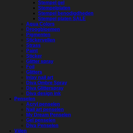
Stempel gel
Stempelplaten
Stempel benodigdheden
Stempel platen SALE
Aqua Colors
Droogbloemen
Pigmenten
Stickervellen
Strass
Paint
Sticker
Glitter spray
Foil
Glitters
Inlay nail art
Diva Ombre Spray
Diva Glitterspray
Diva design ink
Penselen
Acryl penselen
Nail art penselen
My Dream Penselen
Gel penselen
Diva Penselen
Vijlen