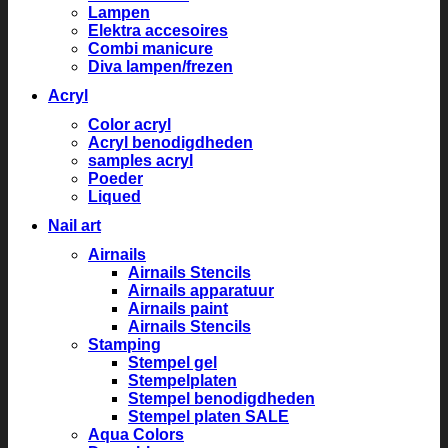
Lampen
Elektra accesoires
Combi manicure
Diva lampen/frezen
Acryl
Color acryl
Acryl benodigdheden
samples acryl
Poeder
Liqued
Nail art
Airnails
Airnails Stencils
Airnails apparatuur
Airnails paint
Airnails Stencils
Stamping
Stempel gel
Stempelplaten
Stempel benodigdheden
Stempel platen SALE
Aqua Colors