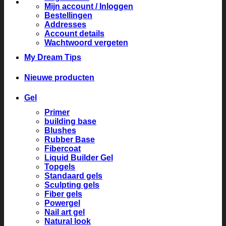
Mijn account / Inloggen
Bestellingen
Addresses
Account details
Wachtwoord vergeten
My Dream Tips
Nieuwe producten
Gel
Primer
building base
Blushes
Rubber Base
Fibercoat
Liquid Builder Gel
Topgels
Standaard gels
Sculpting gels
Fiber gels
Powergel
Nail art gel
Natural look