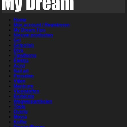
Home
Mijn account / Registreren
My Dream Tips
Nieuwe producten
Gel
Gelpolish
Diva
Tips/forms
Elektra
Acryl
Nail art
Penselen
Vijlen
Manicure
Vloeistoffen
Barbicide
Wegwerpartikelen
Tools
Overig
Moyra
Koffer
Display/Boxes