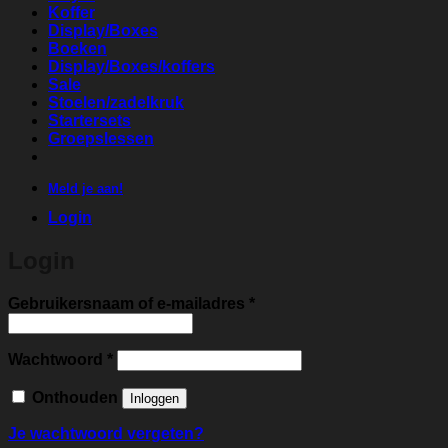
Koffer
Display/Boxes
Boeken
Display/Boxes/koffers
Sale
Stoelen/zadelkruk
Startersets
Groepslessen
Meld je aan!
Login
Login
Vereist
Gebruikersnaam of e-mailadres
*
Vereist
Wachtwoord
*
Onthouden
Inloggen
Je wachtwoord vergeten?