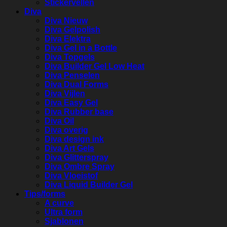
Stickervellen
Diva
Diva Nieuw
Diva Gelpolish
Diva Elektra
Diva Gel in a Bottle
Diva Topgels
Diva Builder Gel Low Heat
Diva Penselen
Diva Dual Forms
Diva Vijlen
Diva Easy Gel
Diva Rubber base
Diva Oil
Diva overig
Diva design ink
Diva Art Gels
Diva Glitterspray
Diva Ombre Spray
Diva Vloeistof
Diva Liquid Builder Gel
Tips/forms
A curve
Ultra form
Sjablonen