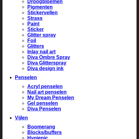
Droogbloemen
Pigmenten
Stickervellen
Strass
Paint
Sticker
Glitter spray
Foil
Glitters
Inlay nail art
Diva Ombre Spray
Diva Glitterspray
Diva design ink
Penselen
Acryl penselen
Nail art penselen
My Dream Penselen
Gel penselen
Diva Penselen
Vijlen
Boomerang
Blocks/buffers
Hygienic