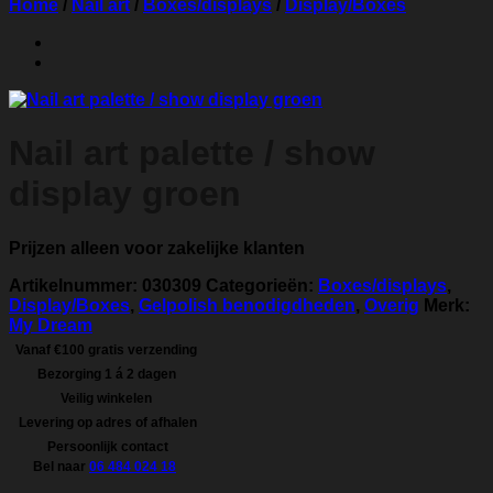
Home
/
Nail art
/
Boxes/displays
/
Display/Boxes
Nail art palette / show
display groen
Prijzen alleen voor zakelijke klanten
Artikelnummer:
030309
Categorieën:
Boxes/displays
,
Display/Boxes
,
Gelpolish benodigdheden
,
Overig
Merk:
My Dream
Vanaf €100 gratis verzending
Bezorging 1 á 2 dagen
Veilig winkelen
Levering op adres of afhalen
Persoonlijk contact
Bel naar
06 484 024 18