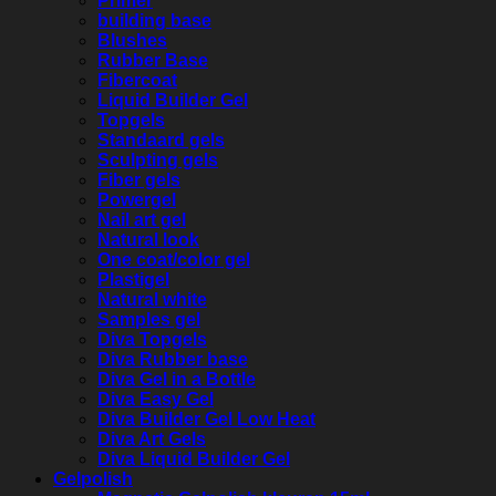
Primer
building base
Blushes
Rubber Base
Fibercoat
Liquid Builder Gel
Topgels
Standaard gels
Sculpting gels
Fiber gels
Powergel
Nail art gel
Natural look
One coat/color gel
Plastigel
Natural white
Samples gel
Diva Topgels
Diva Rubber base
Diva Gel in a Bottle
Diva Easy Gel
Diva Builder Gel Low Heat
Diva Art Gels
Diva Liquid Builder Gel
Gelpolish