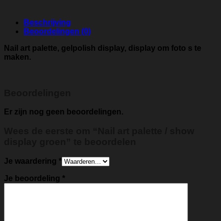
Beschrijving
Beoordelingen (0)
Nail art palette, gelpolish display, display om foto s te
maken.
Beoordelingen
Er zijn nog geen beoordelingen.
Wees de eerste om “Nail art palette / show
display groen” te beoordelen
Je waardering
*
Je beoordeling
*