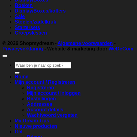
Boeken
Display/Boxes/koffers
Sale
Stoelen/zadelkruk
Startersets
Groepslessen
© 2026
Shopmydream
-
Algemene voorwaarden
-
Privacyverklaring
- Website & marketing door
WeDeCom
Zoeken
naar:
Home
Mijn account / Registreren
Registreren
Mijn account / Inloggen
Bestellingen
Addresses
Account details
Wachtwoord vergeten
My Dream Tips
Nieuwe producten
Gel