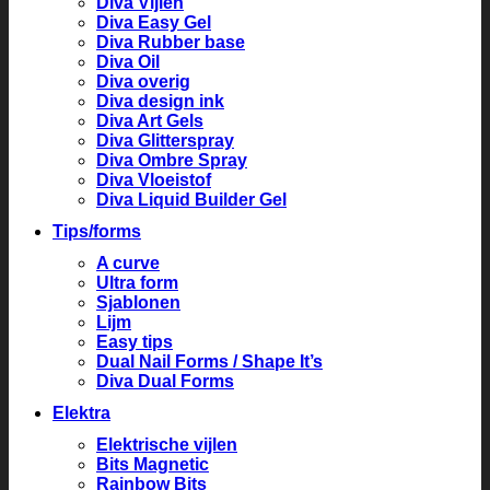
Diva Vijlen
Diva Easy Gel
Diva Rubber base
Diva Oil
Diva overig
Diva design ink
Diva Art Gels
Diva Glitterspray
Diva Ombre Spray
Diva Vloeistof
Diva Liquid Builder Gel
Tips/forms
A curve
Ultra form
Sjablonen
Lijm
Easy tips
Dual Nail Forms / Shape It’s
Diva Dual Forms
Elektra
Elektrische vijlen
Bits Magnetic
Rainbow Bits