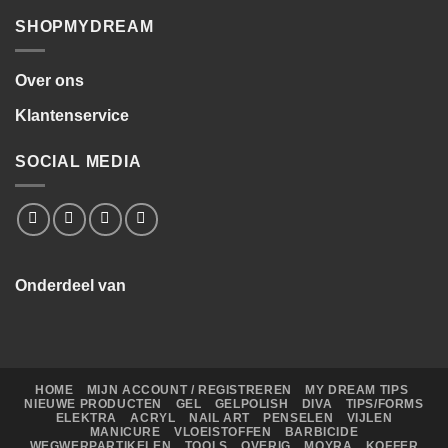
SHOPMYDREAM
Over ons
Klantenservice
SOCIAL MEDIA
Onderdeel van
HOME
MIJN ACCOUNT / REGISTREREN
MY DREAM TIPS
NIEUWE PRODUCTEN
GEL
GELPOLISH
DIVA
TIPS/FORMS
ELEKTRA
ACRYL
NAIL ART
PENSELEN
VIJLEN
MANICURE
VLOEISTOFFEN
BARBICIDE
WEGWERPARTIKELEN
TOOLS
OVERIG
MOYRA
KOFFER