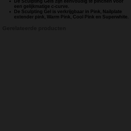
De
Sculpting Gels
zijn eenvoudig te pinchen voor
een gelijkmatige c-curve.
De
Sculpting Gel
is verkrijgbaar in Pink, Nailplate
extender pink, Warm Pink, Cool Pink en Superwhite.
Gerelateerde producten