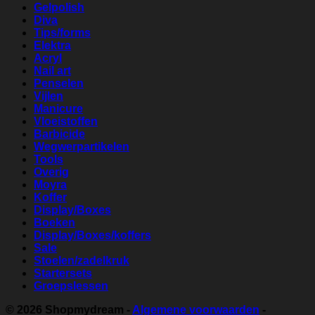
Gelpolish
Diva
Tips/forms
Elektra
Acryl
Nail art
Penselen
Vijlen
Manicure
Vloeistoffen
Barbicide
Wegwerpartikelen
Tools
Overig
Moyra
Koffer
Display/Boxes
Boeken
Display/Boxes/koffers
Sale
Stoelen/zadelkruk
Startersets
Groepslessen
© 2026
Shopmydream
-
Algemene voorwaarden
-