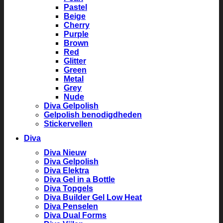
Pastel
Beige
Cherry
Purple
Brown
Red
Glitter
Green
Metal
Grey
Nude
Diva Gelpolish
Gelpolish benodigdheden
Stickervellen
Diva
Diva Nieuw
Diva Gelpolish
Diva Elektra
Diva Gel in a Bottle
Diva Topgels
Diva Builder Gel Low Heat
Diva Penselen
Diva Dual Forms