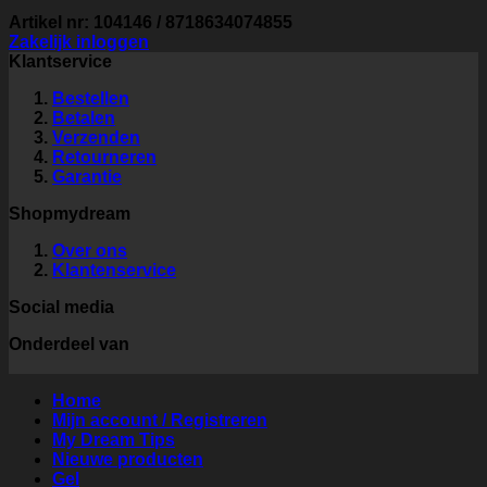
Artikel nr: 104146 / 8718634074855
Zakelijk inloggen
Klantservice
Bestellen
Betalen
Verzenden
Retourneren
Garantie
Shopmydream
Over ons
Klantenservice
Social media
Onderdeel van
Home
Mijn account / Registreren
My Dream Tips
Nieuwe producten
Gel