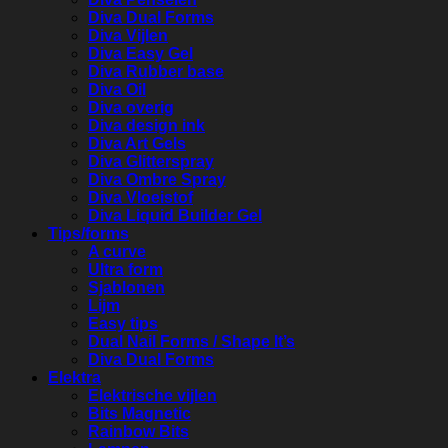
Diva Dual Forms
Diva Vijlen
Diva Easy Gel
Diva Rubber base
Diva Oil
Diva overig
Diva design ink
Diva Art Gels
Diva Glitterspray
Diva Ombre Spray
Diva Vloeistof
Diva Liquid Builder Gel
Tips/forms
A curve
Ultra form
Sjablonen
Lijm
Easy tips
Dual Nail Forms / Shape It’s
Diva Dual Forms
Elektra
Elektrische vijlen
Bits Magnetic
Rainbow Bits