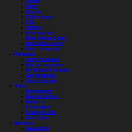
Strass
Paint
Sticker
Glitter spray
Foil
Glitters
Inlay nail art
Diva Ombre Spray
Diva Glitterspray
Diva design ink
Penselen
Acryl penselen
Nail art penselen
My Dream Penselen
Gel penselen
Diva Penselen
Vijlen
Boomerang
Blocks/buffers
Hygienic
Flexi vijlen
Emeryboards
Diva Vijlen
Manicure
Seduction