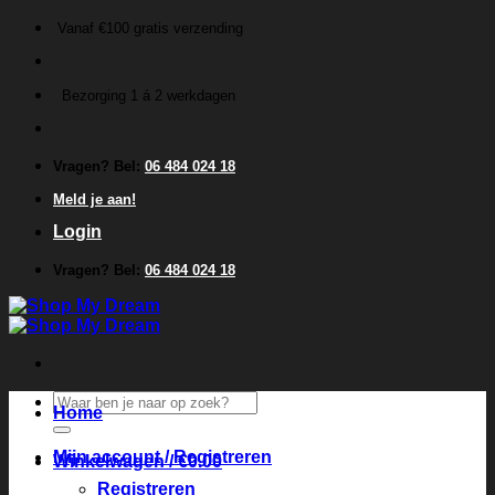
Ga
Vanaf €100 gratis verzending
naar
inhoud
Bezorging 1 á 2 werkdagen
Vragen? Bel:
06 484 024 18
Meld je aan!
Login
Vragen? Bel:
06 484 024 18
Zoeken
Home
naar:
Mijn account / Registreren
Winkelwagen /
€
0.00
Registreren