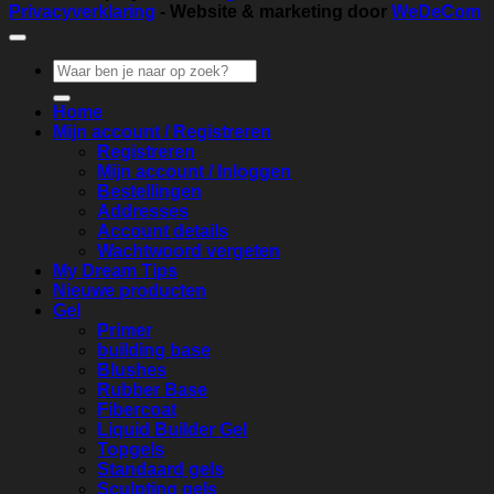
Privacyverklaring
- Website & marketing door
WeDeCom
Zoeken
naar:
Home
Mijn account / Registreren
Registreren
Mijn account / Inloggen
Bestellingen
Addresses
Account details
Wachtwoord vergeten
My Dream Tips
Nieuwe producten
Gel
Primer
building base
Blushes
Rubber Base
Fibercoat
Liquid Builder Gel
Topgels
Standaard gels
Sculpting gels