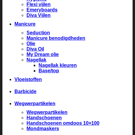
Flexi vijlen
Emeryboards
Diva Vijlen
Manicure
Seduction
Manicure benodigdheden
Olie
Diva Oil
My Dream olie
Nagellak
Nagellak kleuren
Base/top
Vloeistoffen
Barbicide
Wegwerpartikelen
Wegwerpartikelen
Handschoenen
Handschoenen omdoos 10×100
Mondmaskers