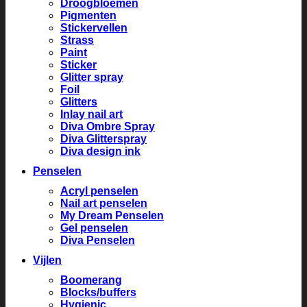
Droogbloemen
Pigmenten
Stickervellen
Strass
Paint
Sticker
Glitter spray
Foil
Glitters
Inlay nail art
Diva Ombre Spray
Diva Glitterspray
Diva design ink
Penselen
Acryl penselen
Nail art penselen
My Dream Penselen
Gel penselen
Diva Penselen
Vijlen
Boomerang
Blocks/buffers
Hygienic