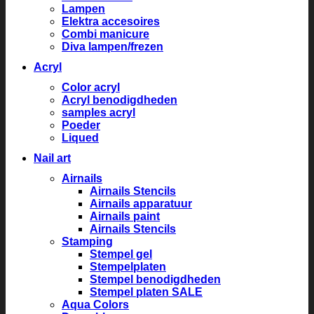
Lampen
Elektra accesoires
Combi manicure
Diva lampen/frezen
Acryl
Color acryl
Acryl benodigdheden
samples acryl
Poeder
Liqued
Nail art
Airnails
Airnails Stencils
Airnails apparatuur
Airnails paint
Airnails Stencils
Stamping
Stempel gel
Stempelplaten
Stempel benodigdheden
Stempel platen SALE
Aqua Colors