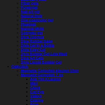
Fiber gels
Powergel
Nail art gel
Natural look
One coat/color gel
Plastigel
Natural white
Samples gel
Diva Topgels
Diva Rubber base
Diva Gel in a Bottle
Diva Easy Gel
Diva Builder Gel Low Heat
Diva Art Gels
Diva Liquid Builder Gel
Gelpolish
Magnetic Gelpolish kleuren 15ml
Magnetic Gelpolish 7 ml
Alle 7ml KLeuren
Mint
Glass
Cat Eye
Yellow
Orange
Blue