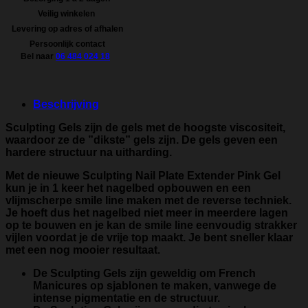
Veilig winkelen
Levering op adres of afhalen
Persoonlijk contact
Bel naar
06 484 024 18
Beschrijving
Sculpting Gels zijn de gels met de hoogste viscositeit,
waardoor ze de ”dikste” gels zijn. De gels geven een
hardere structuur na uitharding.
Met de nieuwe
Sculpting Nail Plate Extender Pink Gel
kun je in 1 keer het nagelbed opbouwen en een
vlijmscherpe smile line maken met de reverse techniek.
Je hoeft dus het nagelbed niet meer in meerdere lagen
op te bouwen en je kan de smile line eenvoudig strakker
vijlen voordat je de vrije top maakt. Je bent sneller klaar
met een nog mooier resultaat.
De
Sculpting Gels
zijn geweldig om French
Manicures op sjablonen te maken, vanwege de
intense pigmentatie en de structuur.