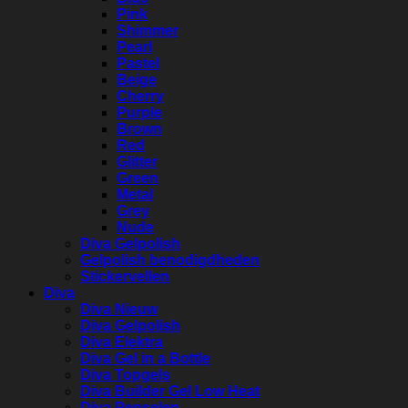
Pink
Shimmer
Pearl
Pastel
Beige
Cherry
Purple
Brown
Red
Glitter
Green
Metal
Grey
Nude
Diva Gelpolish
Gelpolish benodigdheden
Stickervellen
Diva
Diva Nieuw
Diva Gelpolish
Diva Elektra
Diva Gel in a Bottle
Diva Topgels
Diva Builder Gel Low Heat
Diva Penselen