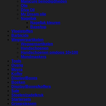
Manicure benodigdheden
Olie
Diva Oil
My Dream olie
Nagellak
Nagellak kleuren
Base/top
Vloeistoffen
Barbicide
Wegwerpartikelen
Wegwerpartikelen
Handschoenen
Handschoenen omdoos 10×100
Mondmaskers
Tools
Overig
Moyra
Koffer
Display/Boxes
Boeken
Display/Boxes/koffers
Sale
Stoelen/zadelkruk
Startersets
Groepslessen