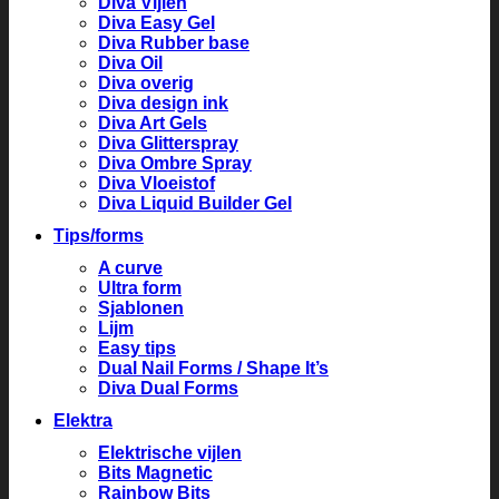
Diva Vijlen
Diva Easy Gel
Diva Rubber base
Diva Oil
Diva overig
Diva design ink
Diva Art Gels
Diva Glitterspray
Diva Ombre Spray
Diva Vloeistof
Diva Liquid Builder Gel
Tips/forms
A curve
Ultra form
Sjablonen
Lijm
Easy tips
Dual Nail Forms / Shape It’s
Diva Dual Forms
Elektra
Elektrische vijlen
Bits Magnetic
Rainbow Bits