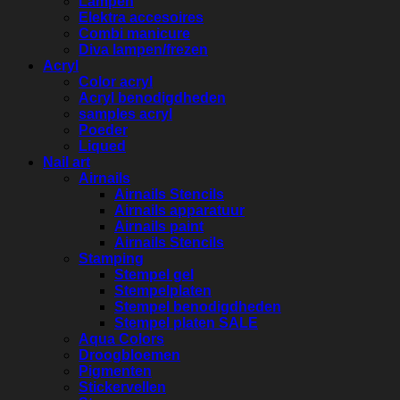
Lampen
Elektra accesoires
Combi manicure
Diva lampen/frezen
Acryl
Color acryl
Acryl benodigdheden
samples acryl
Poeder
Liqued
Nail art
Airnails
Airnails Stencils
Airnails apparatuur
Airnails paint
Airnails Stencils
Stamping
Stempel gel
Stempelplaten
Stempel benodigdheden
Stempel platen SALE
Aqua Colors
Droogbloemen
Pigmenten
Stickervellen