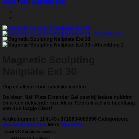
Home
/
Gel
/
Sculpting gels
Magnetic Sculpting
Nailplate Ext 30
Prijzen alleen voor zakelijke klanten
De kleur
Nail Plate Extender Gel
past bij iedere huidtint
en is een dekkende roze kleur. Gebruik wel als hechtlaag
een dun laagje Clear!
Artikelnummer:
104149 / 8718634089996
Categorieën:
Gel
,
Sculpting gels
Merk:
Magnetic
Vanaf €100 gratis verzending
Bezorging 1 á 2 dagen