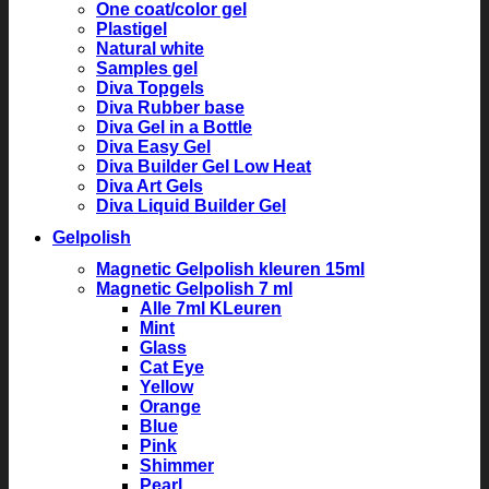
One coat/color gel
Plastigel
Natural white
Samples gel
Diva Topgels
Diva Rubber base
Diva Gel in a Bottle
Diva Easy Gel
Diva Builder Gel Low Heat
Diva Art Gels
Diva Liquid Builder Gel
Gelpolish
Magnetic Gelpolish kleuren 15ml
Magnetic Gelpolish 7 ml
Alle 7ml KLeuren
Mint
Glass
Cat Eye
Yellow
Orange
Blue
Pink
Shimmer
Pearl