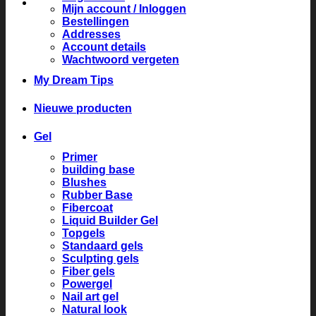
Mijn account / Inloggen
Bestellingen
Addresses
Account details
Wachtwoord vergeten
My Dream Tips
Nieuwe producten
Gel
Primer
building base
Blushes
Rubber Base
Fibercoat
Liquid Builder Gel
Topgels
Standaard gels
Sculpting gels
Fiber gels
Powergel
Nail art gel
Natural look