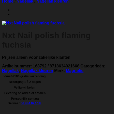
Home
/
Nagellak
/
Nagellak kleuren
Nxt Nail polish flaming
fuchsia
Prijzen alleen voor zakelijke klanten
Artikelnummer:
168792 / 8718634021668
Categorieën:
Nagellak
,
Nagellak kleuren
Merk:
Magnetic
Vanaf €100 gratis verzending
Bezorging 1 á 2 dagen
Veilig winkelen
Levering op adres of afhalen
Persoonlijk contact
Bel naar
06 484 024 18