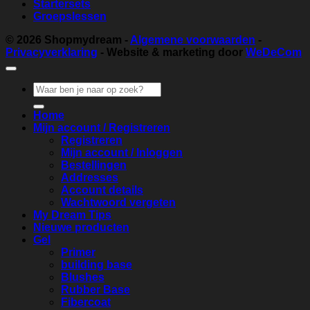
Startersets
Groepslessen
© 2026
Shopmydream
-
Algemene voorwaarden
-
Privacyverklaring
- Website & marketing door
WeDeCom
Zoeken
naar:
Home
Mijn account / Registreren
Registreren
Mijn account / Inloggen
Bestellingen
Addresses
Account details
Wachtwoord vergeten
My Dream Tips
Nieuwe producten
Gel
Primer
building base
Blushes
Rubber Base
Fibercoat