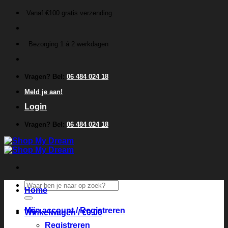
Ga
Vanaf €100 gratis verzending
naar
inhoud
Bezorging 1 á 2 werkdagen
Vragen? Bel:
06 484 024 18
Meld je aan!
Login
Vragen? Bel:
06 484 024 18
Zoeken
Home
naar:
Mijn account / Registreren
Winkelwagen /
€
0.00
Registreren