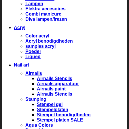
Lampen
Elektra accesoires
Combi manicure
Diva lampen/frezen
Acryl
Color acryl
Acryl benodigdheden
samples acryl
Poeder
Liqued
Nail art
Airnails
Airnails Stencils
Airnails apparatuur
Airnails paint
Airnails Stencils
Stamping
Stempel gel
Stempelplaten
Stempel benodigdheden
Stempel platen SALE
Aqua Colors