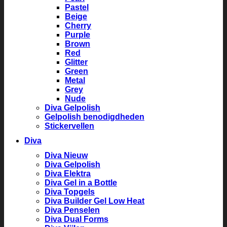
Pastel
Beige
Cherry
Purple
Brown
Red
Glitter
Green
Metal
Grey
Nude
Diva Gelpolish
Gelpolish benodigdheden
Stickervellen
Diva
Diva Nieuw
Diva Gelpolish
Diva Elektra
Diva Gel in a Bottle
Diva Topgels
Diva Builder Gel Low Heat
Diva Penselen
Diva Dual Forms