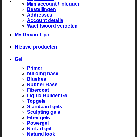
Mijn account / Inloggen
Bestellingen
Addresses
Account details
Wachtwoord vergeten
My Dream Tips
Nieuwe producten
Gel
Primer
building base
Blushes
Rubber Base
Fibercoat
Liquid Builder Gel
Topgels
Standaard gels
Sculpting gels
Fiber gels
Powergel
Nail art gel
Natural look