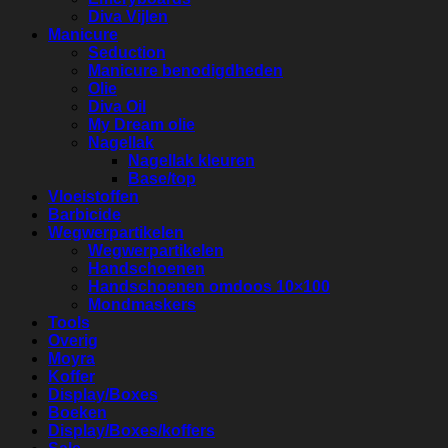
Diva Vijlen
Manicure
Seduction
Manicure benodigdheden
Olie
Diva Oil
My Dream olie
Nagellak
Nagellak kleuren
Base/top
Vloeistoffen
Barbicide
Wegwerpartikelen
Wegwerpartikelen
Handschoenen
Handschoenen omdoos 10×100
Mondmaskers
Tools
Overig
Moyra
Koffer
Display/Boxes
Boeken
Display/Boxes/koffers