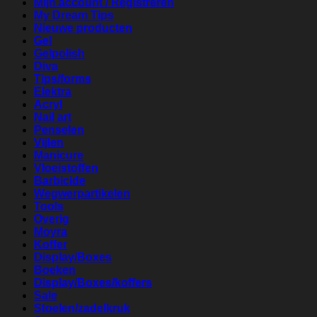
Mijn account / Registreren
My Dream Tips
Nieuwe producten
Gel
Gelpolish
Diva
Tips/forms
Elektra
Acryl
Nail art
Penselen
Vijlen
Manicure
Vloeistoffen
Barbicide
Wegwerpartikelen
Tools
Overig
Moyra
Koffer
Display/Boxes
Boeken
Display/Boxes/koffers
Sale
Stoelen/zadelkruk