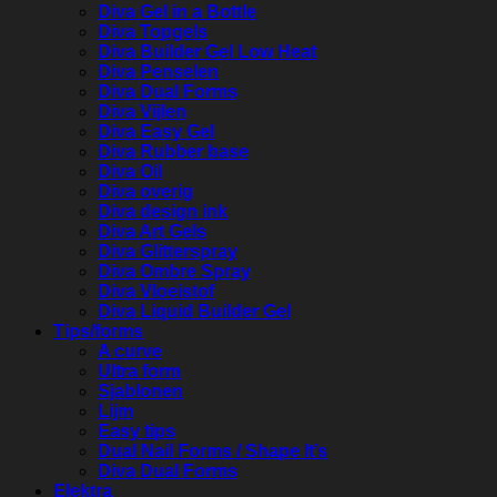
Diva Gel in a Bottle
Diva Topgels
Diva Builder Gel Low Heat
Diva Penselen
Diva Dual Forms
Diva Vijlen
Diva Easy Gel
Diva Rubber base
Diva Oil
Diva overig
Diva design ink
Diva Art Gels
Diva Glitterspray
Diva Ombre Spray
Diva Vloeistof
Diva Liquid Builder Gel
Tips/forms
A curve
Ultra form
Sjablonen
Lijm
Easy tips
Dual Nail Forms / Shape It’s
Diva Dual Forms
Elektra