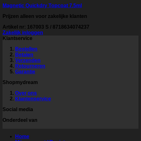
Magnetic Quickdry Topcoat 7.5ml
Prijzen alleen voor zakelijke klanten
Artikel nr: 167003 S / 8718634074237
Zakelijk inloggen
Klantservice
Bestellen
Betalen
Verzenden
Retourneren
Garantie
Shopmydream
Over ons
Klantenservice
Social media
Onderdeel van
Home