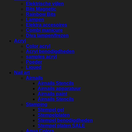
Elektrische vijlen
Bits Magnetic
Rainbow Bits
Lampen
Elektra accesoires
Combi manicure
Diva lampen/frezen
Acryl
Color acryl
Acryl benodigdheden
samples acryl
Poeder
Liqued
Nail art
Airnails
Airnails Stencils
Airnails apparatuur
Airnails paint
Airnails Stencils
Stamping
Stempel gel
Stempelplaten
Stempel benodigdheden
Stempel platen SALE
Aqua Colors