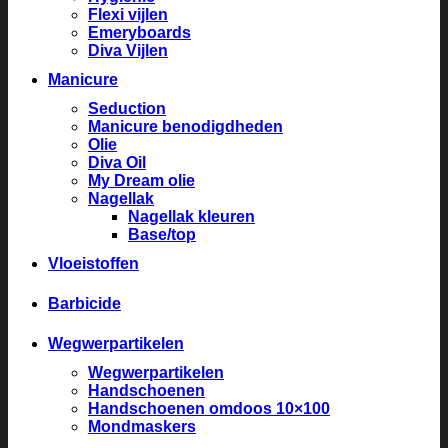
Flexi vijlen
Emeryboards
Diva Vijlen
Manicure
Seduction
Manicure benodigdheden
Olie
Diva Oil
My Dream olie
Nagellak
Nagellak kleuren
Base/top
Vloeistoffen
Barbicide
Wegwerpartikelen
Wegwerpartikelen
Handschoenen
Handschoenen omdoos 10×100
Mondmaskers