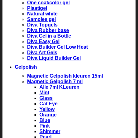
One coat/color gel
Plastigel
Natural white
Samples gel
Diva Topgels
Diva Rubber base
Diva Gel in a Bottle
Diva Easy Gel
Diva Builder Gel Low Heat
Diva Art Gels
Diva Liquid Builder Gel
Gelpolish
Magnetic Gelpolish kleuren 15ml
Magnetic Gelpolish 7 ml
Alle 7ml KLeuren
Mint
Glass
Cat Eye
Yellow
Orange
Blue
Pink
Shimmer
Pearl