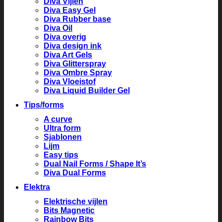
Diva Vijlen
Diva Easy Gel
Diva Rubber base
Diva Oil
Diva overig
Diva design ink
Diva Art Gels
Diva Glitterspray
Diva Ombre Spray
Diva Vloeistof
Diva Liquid Builder Gel
Tips/forms
A curve
Ultra form
Sjablonen
Lijm
Easy tips
Dual Nail Forms / Shape It’s
Diva Dual Forms
Elektra
Elektrische vijlen
Bits Magnetic
Rainbow Bits