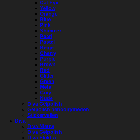
Cat Eye
Yellow
Orange
Blue
Pink
Shimmer
Pearl
Pastel
Beige
Cherry
Purple
Brown
Red
Glitter
Green
Metal
Grey
Nude
Diva Gelpolish
Gelpolish benodigdheden
Stickervellen
Diva
Diva Nieuw
Diva Gelpolish
Diva Elektra