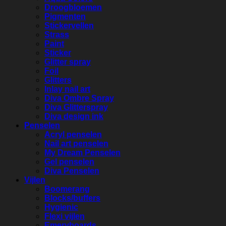
Droogbloemen
Pigmenten
Stickervellen
Strass
Paint
Sticker
Glitter spray
Foil
Glitters
Inlay nail art
Diva Ombre Spray
Diva Glitterspray
Diva design ink
Penselen
Acryl penselen
Nail art penselen
My Dream Penselen
Gel penselen
Diva Penselen
Vijlen
Boomerang
Blocks/buffers
Hygienic
Flexi vijlen
Emeryboards