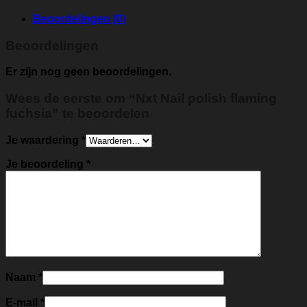
Beoordelingen (0)
Beoordelingen
Er zijn nog geen beoordelingen.
Wees de eerste om “Nxt Nail polish flaming
fuchsia” te beoordelen
Je waardering
*
Je beoordeling
*
Naam
*
E-mail
*