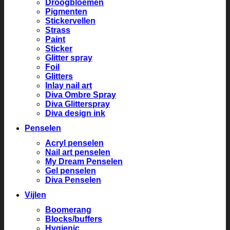
Droogbloemen
Pigmenten
Stickervellen
Strass
Paint
Sticker
Glitter spray
Foil
Glitters
Inlay nail art
Diva Ombre Spray
Diva Glitterspray
Diva design ink
Penselen
Acryl penselen
Nail art penselen
My Dream Penselen
Gel penselen
Diva Penselen
Vijlen
Boomerang
Blocks/buffers
Hygienic