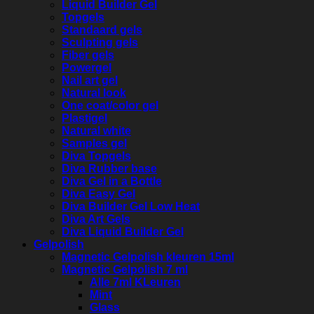
Liquid Builder Gel
Topgels
Standaard gels
Sculpting gels
Fiber gels
Powergel
Nail art gel
Natural look
One coat/color gel
Plastigel
Natural white
Samples gel
Diva Topgels
Diva Rubber base
Diva Gel in a Bottle
Diva Easy Gel
Diva Builder Gel Low Heat
Diva Art Gels
Diva Liquid Builder Gel
Gelpolish
Magnetic Gelpolish kleuren 15ml
Magnetic Gelpolish 7 ml
Alle 7ml KLeuren
Mint
Glass