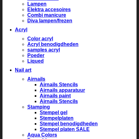
Lampen
Elektra accesoires
Combi manicure
Diva lampen/frezen
Acryl
Color acryl
Acryl benodigdheden
samples acryl
Poeder
Liqued
Nail art
Airnails
Airnails Stencils
Airnails apparatuur
Airnails paint
Airnails Stencils
Stamping
Stempel gel
Stempelplaten
Stempel benodigdheden
Stempel platen SALE
Aqua Colors