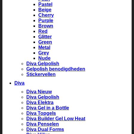
Pastel
Beige
Cherry
Purple
Brown
Red
Glitter
Green
Metal
Grey
Nude
Diva Gelpolish
Gelpolish benodigdheden
Stickervellen
Diva
Diva Nieuw
Diva Gelpolish
Diva Elektra
Diva Gel in a Bottle
Diva Topgels
Diva Builder Gel Low Heat
Diva Penselen
Diva Dual Forms