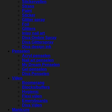
Stickervellen
Strass
Paint
Sticker
Glitter spray
Foil
Glitters
Inlay nail art
Diva Ombre Spray
Diva Glitterspray
Diva design ink
Penselen
Acryl penselen
Nail art penselen
My Dream Penselen
Gel penselen
Diva Penselen
Vijlen
Boomerang
Blocks/buffers
Hygienic
Flexi vijlen
Emeryboards
Diva Vijlen
Manicure