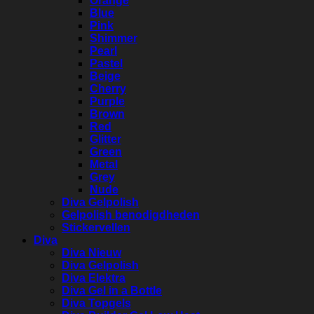
Orange
Blue
Pink
Shimmer
Pearl
Pastel
Beige
Cherry
Purple
Brown
Red
Glitter
Green
Metal
Grey
Nude
Diva Gelpolish
Gelpolish benodigdheden
Stickervellen
Diva
Diva Nieuw
Diva Gelpolish
Diva Elektra
Diva Gel in a Bottle
Diva Topgels