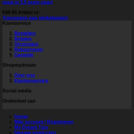
maat m 3.5 gram zwart
€
49.95
Artikel nr:
Toevoegen aan winkelwagen
Klantservice
Bestellen
Betalen
Verzenden
Retourneren
Garantie
Shopmydream
Over ons
Klantenservice
Social media
Onderdeel van
Home
Mijn account / Registreren
My Dream Tips
Nieuwe producten