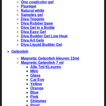
One coat/color gel
Plastigel
Natural white
Samples gel
Diva Topgels
Diva Rubber base
Diva Gel in a Bottle
Diva Easy Gel
Diva Builder Gel Low Heat
Diva Art Gels
Diva Liquid Builder Gel
Gelpolish
Magnetic Gelpolish kleuren 15ml
Magnetic Gelpolish 7 ml
Alle 7ml KLeuren
Mint
Glass
Cat Eye
Yellow
Orange
Blue
Pink
Shimmer
Pearl