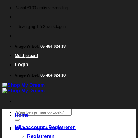
Ga
Vanaf €100 gratis verzending
naar
inhoud
Bezorging 1 á 2 werkdagen
Vragen? Bel:
06 484 024 18
Meld je aan!
Login
Vragen? Bel:
06 484 024 18
Zoeken
Home
naar:
Mijn account / Registreren
Winkelwagen /
€
0.00
Registreren