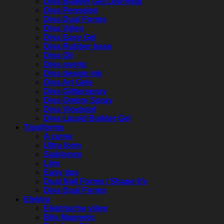
Diva Builder Gel Low Heat
Diva Penselen
Diva Dual Forms
Diva Vijlen
Diva Easy Gel
Diva Rubber base
Diva Oil
Diva overig
Diva design ink
Diva Art Gels
Diva Glitterspray
Diva Ombre Spray
Diva Vloeistof
Diva Liquid Builder Gel
Tips/forms
A curve
Ultra form
Sjablonen
Lijm
Easy tips
Dual Nail Forms / Shape It’s
Diva Dual Forms
Elektra
Elektrische vijlen
Bits Magnetic