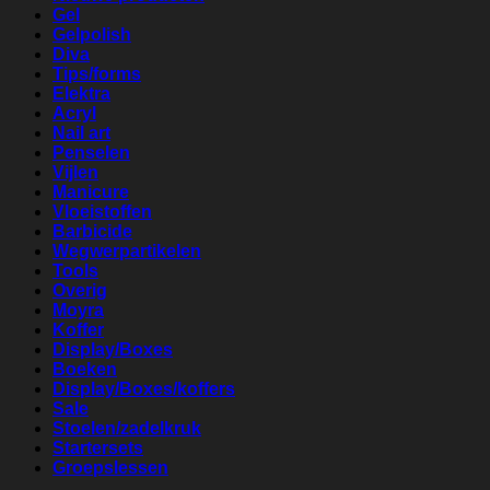
Gel
Gelpolish
Diva
Tips/forms
Elektra
Acryl
Nail art
Penselen
Vijlen
Manicure
Vloeistoffen
Barbicide
Wegwerpartikelen
Tools
Overig
Moyra
Koffer
Display/Boxes
Boeken
Display/Boxes/koffers
Sale
Stoelen/zadelkruk
Startersets
Groepslessen