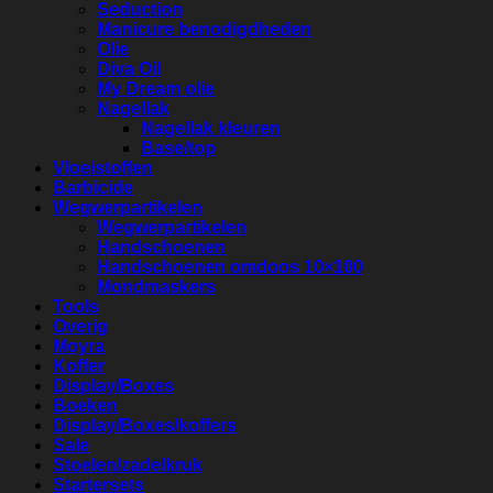
Seduction
Manicure benodigdheden
Olie
Diva Oil
My Dream olie
Nagellak
Nagellak kleuren
Base/top
Vloeistoffen
Barbicide
Wegwerpartikelen
Wegwerpartikelen
Handschoenen
Handschoenen omdoos 10×100
Mondmaskers
Tools
Overig
Moyra
Koffer
Display/Boxes
Boeken
Display/Boxes/koffers
Sale
Stoelen/zadelkruk
Startersets