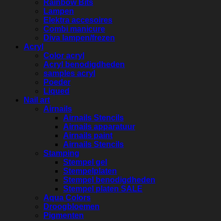
Rainbow Bits
Lampen
Elektra accesoires
Combi manicure
Diva lampen/frezen
Acryl
Color acryl
Acryl benodigdheden
samples acryl
Poeder
Liqued
Nail art
Airnails
Airnails Stencils
Airnails apparatuur
Airnails paint
Airnails Stencils
Stamping
Stempel gel
Stempelplaten
Stempel benodigdheden
Stempel platen SALE
Aqua Colors
Droogbloemen
Pigmenten