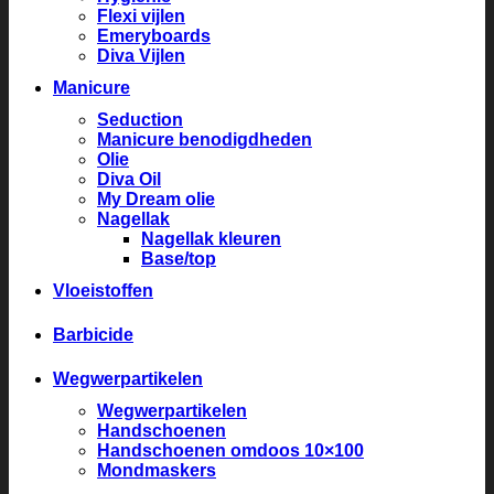
Flexi vijlen
Emeryboards
Diva Vijlen
Manicure
Seduction
Manicure benodigdheden
Olie
Diva Oil
My Dream olie
Nagellak
Nagellak kleuren
Base/top
Vloeistoffen
Barbicide
Wegwerpartikelen
Wegwerpartikelen
Handschoenen
Handschoenen omdoos 10×100
Mondmaskers