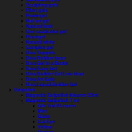
Sculpting gels
Fiber gels
Powergel
Nail art gel
Natural look
One coat/color gel
Plastigel
Natural white
Samples gel
Diva Topgels
Diva Rubber base
Diva Gel in a Bottle
Diva Easy Gel
Diva Builder Gel Low Heat
Diva Art Gels
Diva Liquid Builder Gel
Gelpolish
Magnetic Gelpolish kleuren 15ml
Magnetic Gelpolish 7 ml
Alle 7ml KLeuren
Mint
Glass
Cat Eye
Yellow