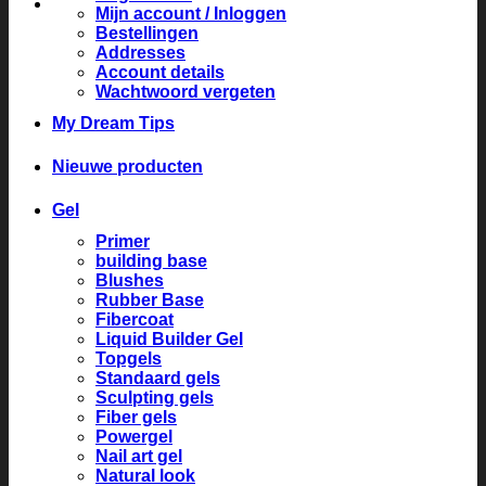
Mijn account / Inloggen
Bestellingen
Addresses
Account details
Wachtwoord vergeten
My Dream Tips
Nieuwe producten
Gel
Primer
building base
Blushes
Rubber Base
Fibercoat
Liquid Builder Gel
Topgels
Standaard gels
Sculpting gels
Fiber gels
Powergel
Nail art gel
Natural look