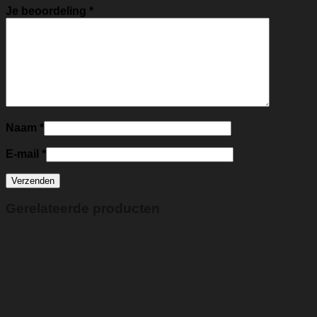
Je beoordeling
*
Naam
*
E-mail
*
Gerelateerde producten