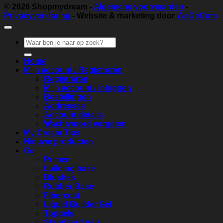
© 2026
Shopmydream
-
Algemene voorwaarden
-
Privacyverklaring
- Website & marketing door
WeDeCom
Zoeken
naar:
Home
Mijn account / Registreren
Registreren
Mijn account / Inloggen
Bestellingen
Addresses
Account details
Wachtwoord vergeten
My Dream Tips
Nieuwe producten
Gel
Primer
building base
Blushes
Rubber Base
Fibercoat
Liquid Builder Gel
Topgels
Standaard gels