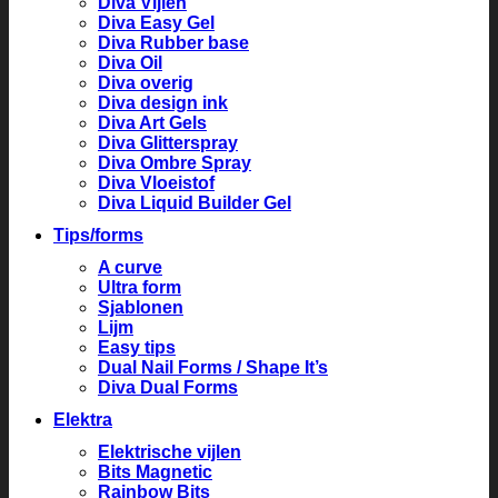
Diva Vijlen
Diva Easy Gel
Diva Rubber base
Diva Oil
Diva overig
Diva design ink
Diva Art Gels
Diva Glitterspray
Diva Ombre Spray
Diva Vloeistof
Diva Liquid Builder Gel
Tips/forms
A curve
Ultra form
Sjablonen
Lijm
Easy tips
Dual Nail Forms / Shape It’s
Diva Dual Forms
Elektra
Elektrische vijlen
Bits Magnetic
Rainbow Bits