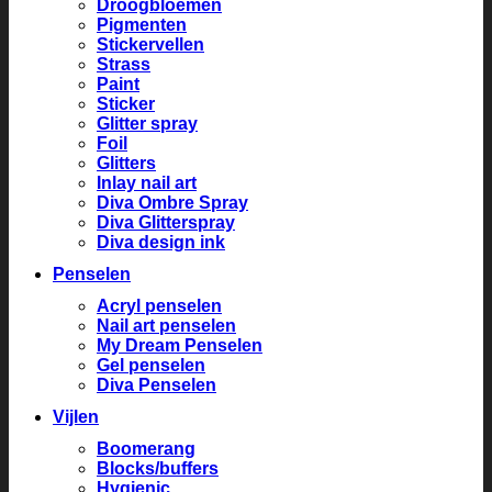
Droogbloemen
Pigmenten
Stickervellen
Strass
Paint
Sticker
Glitter spray
Foil
Glitters
Inlay nail art
Diva Ombre Spray
Diva Glitterspray
Diva design ink
Penselen
Acryl penselen
Nail art penselen
My Dream Penselen
Gel penselen
Diva Penselen
Vijlen
Boomerang
Blocks/buffers
Hygienic