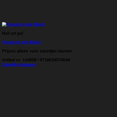
Nail art gel
Yessica’s mix Black
Prijzen alleen voor zakelijke klanten
Artikel nr: 104056 / 8718634074046
Zakelijk inloggen