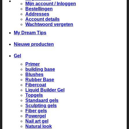
Mijn account / Inloggen
Bestellingen
Addresses
Account details
Wachtwoord vergeten
My Dream Tips
Nieuwe producten
Gel
Primer
building base
Blushes
Rubber Base
Fibercoat
Liquid Builder Gel
Topgels
Standaard gels
Sculpting gels
Fiber gels
Powergel
Nail art gel
Natural look