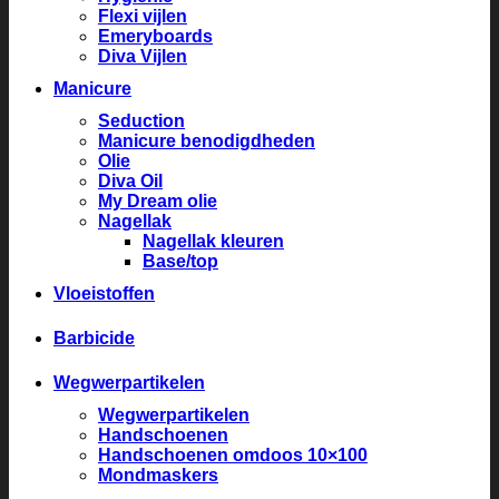
Flexi vijlen
Emeryboards
Diva Vijlen
Manicure
Seduction
Manicure benodigdheden
Olie
Diva Oil
My Dream olie
Nagellak
Nagellak kleuren
Base/top
Vloeistoffen
Barbicide
Wegwerpartikelen
Wegwerpartikelen
Handschoenen
Handschoenen omdoos 10×100
Mondmaskers