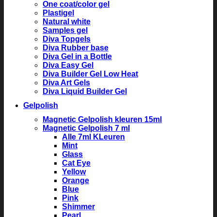
One coat/color gel
Plastigel
Natural white
Samples gel
Diva Topgels
Diva Rubber base
Diva Gel in a Bottle
Diva Easy Gel
Diva Builder Gel Low Heat
Diva Art Gels
Diva Liquid Builder Gel
Gelpolish
Magnetic Gelpolish kleuren 15ml
Magnetic Gelpolish 7 ml
Alle 7ml KLeuren
Mint
Glass
Cat Eye
Yellow
Orange
Blue
Pink
Shimmer
Pearl