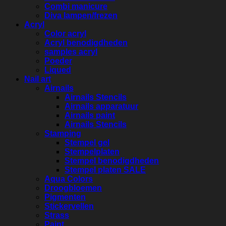
Combi manicure
Diva lampen/frezen
Acryl
Color acryl
Acryl benodigdheden
samples acryl
Poeder
Liqued
Nail art
Airnails
Airnails Stencils
Airnails apparatuur
Airnails paint
Airnails Stencils
Stamping
Stempel gel
Stempelplaten
Stempel benodigdheden
Stempel platen SALE
Aqua Colors
Droogbloemen
Pigmenten
Stickervellen
Strass
Paint