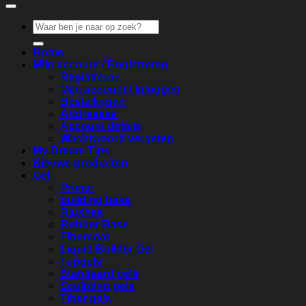
Zoeken
naar:
Home
Mijn account / Registreren
Registreren
Mijn account / Inloggen
Bestellingen
Addresses
Account details
Wachtwoord vergeten
My Dream Tips
Nieuwe producten
Gel
Primer
building base
Blushes
Rubber Base
Fibercoat
Liquid Builder Gel
Topgels
Standaard gels
Sculpting gels
Fiber gels