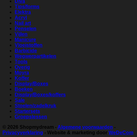
Diva
Tips/forms
Elektra
Acryl
Nail art
Penselen
Vijlen
Manicure
Vloeistoffen
Barbicide
Wegwerpartikelen
Tools
Overig
Moyra
Koffer
Display/Boxes
Boeken
Display/Boxes/koffers
Sale
Stoelen/zadelkruk
Startersets
Groepslessen
© 2026
Shopmydream
-
Algemene voorwaarden
-
Privacyverklaring
- Website & marketing door
WeDeCom