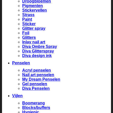
Droogbloemen
Pigmenten
Stickervellen
Strass
Paint
Sticker
Glitter spray
Foil
Glitters
Inlay nail art
Diva Ombre Spray
Diva Glitterspray
Diva design ink
Penselen
Acryl penselen
Nail art penselen
My Dream Penselen
Gel penselen
Diva Penselen
Vijlen
Boomerang
Blocks/buffers
Hygienic