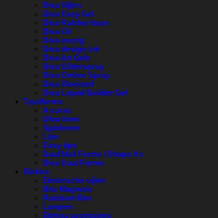
Diva Vijlen
Diva Easy Gel
Diva Rubber base
Diva Oil
Diva overig
Diva design ink
Diva Art Gels
Diva Glitterspray
Diva Ombre Spray
Diva Vloeistof
Diva Liquid Builder Gel
Tips/forms
A curve
Ultra form
Sjablonen
Lijm
Easy tips
Dual Nail Forms / Shape It’s
Diva Dual Forms
Elektra
Elektrische vijlen
Bits Magnetic
Rainbow Bits
Lampen
Elektra accesoires