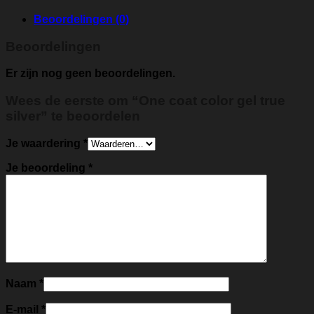
Beoordelingen (0)
Beoordelingen
Er zijn nog geen beoordelingen.
Wees de eerste om “One coat color gel true
silver” te beoordelen
Je waardering
*
Je beoordeling
*
Naam
*
E-mail
*