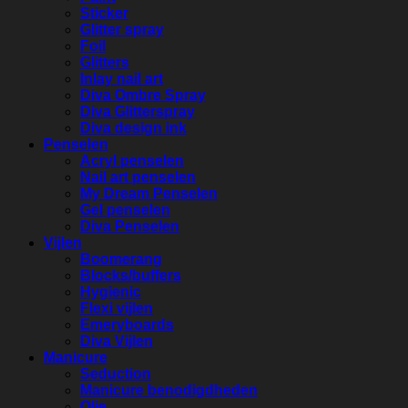
Sticker
Glitter spray
Foil
Glitters
Inlay nail art
Diva Ombre Spray
Diva Glitterspray
Diva design ink
Penselen
Acryl penselen
Nail art penselen
My Dream Penselen
Gel penselen
Diva Penselen
Vijlen
Boomerang
Blocks/buffers
Hygienic
Flexi vijlen
Emeryboards
Diva Vijlen
Manicure
Seduction
Manicure benodigdheden
Olie