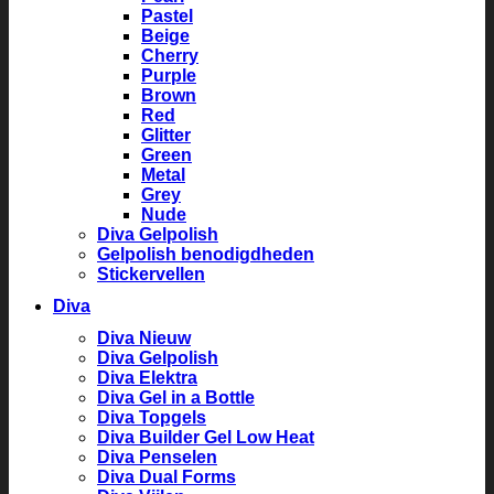
Pastel
Beige
Cherry
Purple
Brown
Red
Glitter
Green
Metal
Grey
Nude
Diva Gelpolish
Gelpolish benodigdheden
Stickervellen
Diva
Diva Nieuw
Diva Gelpolish
Diva Elektra
Diva Gel in a Bottle
Diva Topgels
Diva Builder Gel Low Heat
Diva Penselen
Diva Dual Forms