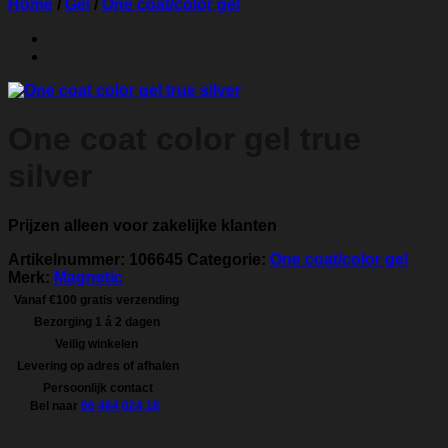
Home
/
Gel
/
One coat/color gel
One coat color gel true
silver
Prijzen alleen voor zakelijke klanten
Artikelnummer:
106645
Categorie:
One coat/color gel
Merk:
Magnetic
Vanaf €100 gratis verzending
Bezorging 1 á 2 dagen
Veilig winkelen
Levering op adres of afhalen
Persoonlijk contact
Bel naar
06 484 024 18