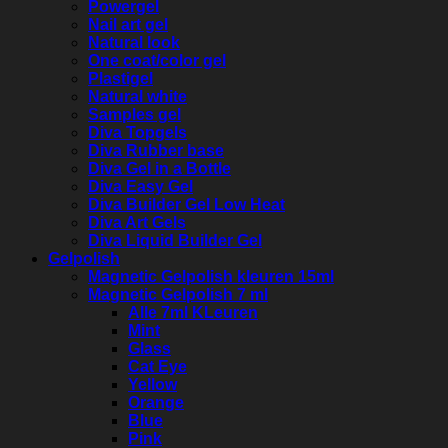
Powergel
Nail art gel
Natural look
One coat/color gel
Plastigel
Natural white
Samples gel
Diva Topgels
Diva Rubber base
Diva Gel in a Bottle
Diva Easy Gel
Diva Builder Gel Low Heat
Diva Art Gels
Diva Liquid Builder Gel
Gelpolish
Magnetic Gelpolish kleuren 15ml
Magnetic Gelpolish 7 ml
Alle 7ml KLeuren
Mint
Glass
Cat Eye
Yellow
Orange
Blue
Pink