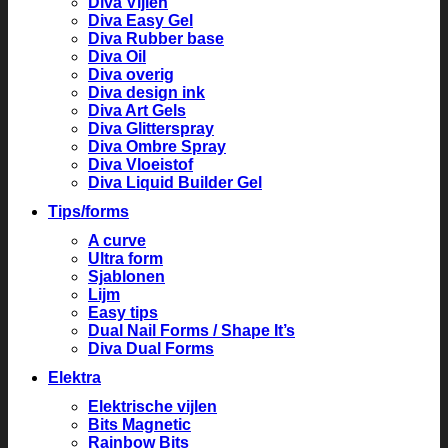
Diva Vijlen
Diva Easy Gel
Diva Rubber base
Diva Oil
Diva overig
Diva design ink
Diva Art Gels
Diva Glitterspray
Diva Ombre Spray
Diva Vloeistof
Diva Liquid Builder Gel
Tips/forms
A curve
Ultra form
Sjablonen
Lijm
Easy tips
Dual Nail Forms / Shape It’s
Diva Dual Forms
Elektra
Elektrische vijlen
Bits Magnetic
Rainbow Bits