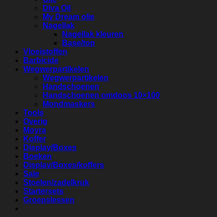
Diva Oil
My Dream olie
Nagellak
Nagellak kleuren
Base/top
Vloeistoffen
Barbicide
Wegwerpartikelen
Wegwerpartikelen
Handschoenen
Handschoenen omdoos 10×100
Mondmaskers
Tools
Overig
Moyra
Koffer
Display/Boxes
Boeken
Display/Boxes/koffers
Sale
Stoelen/zadelkruk
Startersets
Groepslessen