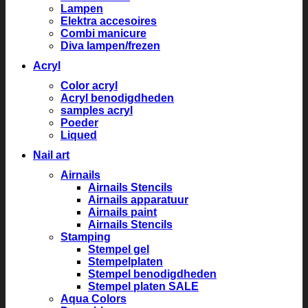
Lampen
Elektra accesoires
Combi manicure
Diva lampen/frezen
Acryl
Color acryl
Acryl benodigdheden
samples acryl
Poeder
Liqued
Nail art
Airnails
Airnails Stencils
Airnails apparatuur
Airnails paint
Airnails Stencils
Stamping
Stempel gel
Stempelplaten
Stempel benodigdheden
Stempel platen SALE
Aqua Colors