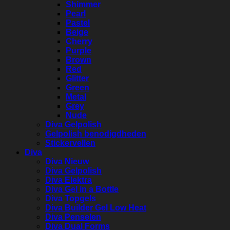
Shimmer
Pearl
Pastel
Beige
Cherry
Purple
Brown
Red
Glitter
Green
Metal
Grey
Nude
Diva Gelpolish
Gelpolish benodigdheden
Stickervellen
Diva
Diva Nieuw
Diva Gelpolish
Diva Elektra
Diva Gel in a Bottle
Diva Topgels
Diva Builder Gel Low Heat
Diva Penselen
Diva Dual Forms