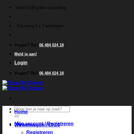
Ga
Vanaf €100 gratis verzending
naar
inhoud
Bezorging 1 á 2 werkdagen
Vragen? Bel:
06 484 024 18
Meld je aan!
Login
Vragen? Bel:
06 484 024 18
Zoeken
Home
naar:
Mijn account / Registreren
Winkelwagen /
€
0.00
Registreren