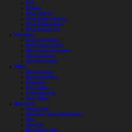
Foil
Glitters
Inlay nail art
Diva Ombre Spray
Diva Glitterspray
Diva design ink
Penselen
Acryl penselen
Nail art penselen
My Dream Penselen
Gel penselen
Diva Penselen
Vijlen
Boomerang
Blocks/buffers
Hygienic
Flexi vijlen
Emeryboards
Diva Vijlen
Manicure
Seduction
Manicure benodigdheden
Olie
Diva Oil
My Dream olie