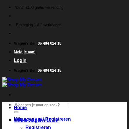
Ga
Vanaf €100 gratis verzending
naar
inhoud
Bezorging 1 á 2 werkdagen
Vragen? Bel:
06 484 024 18
Meld je aan!
Login
Vragen? Bel:
06 484 024 18
Zoeken
Home
naar:
Mijn account / Registreren
Winkelwagen /
€
0.00
Registreren