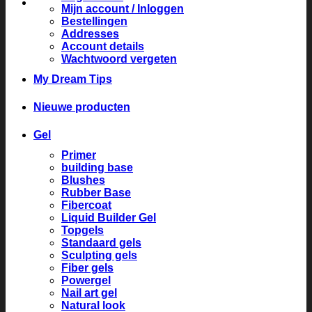
Mijn account / Inloggen
Bestellingen
Addresses
Account details
Wachtwoord vergeten
My Dream Tips
Nieuwe producten
Gel
Primer
building base
Blushes
Rubber Base
Fibercoat
Liquid Builder Gel
Topgels
Standaard gels
Sculpting gels
Fiber gels
Powergel
Nail art gel
Natural look