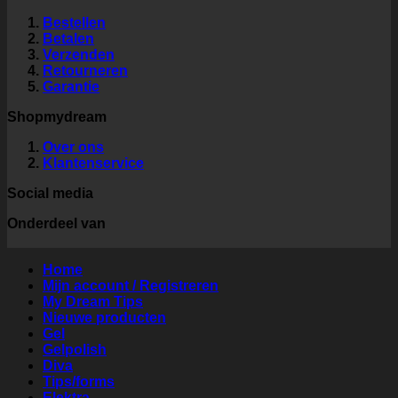
Bestellen
Betalen
Verzenden
Retourneren
Garantie
Shopmydream
Over ons
Klantenservice
Social media
Onderdeel van
Home
Mijn account / Registreren
My Dream Tips
Nieuwe producten
Gel
Gelpolish
Diva
Tips/forms
Elektra