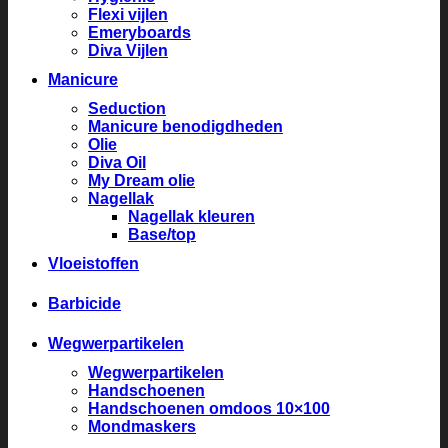
Flexi vijlen
Emeryboards
Diva Vijlen
Manicure
Seduction
Manicure benodigdheden
Olie
Diva Oil
My Dream olie
Nagellak
Nagellak kleuren
Base/top
Vloeistoffen
Barbicide
Wegwerpartikelen
Wegwerpartikelen
Handschoenen
Handschoenen omdoos 10×100
Mondmaskers