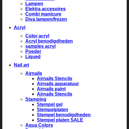
Lampen
Elektra accesoires
Combi manicure
Diva lampen/frezen
Acryl
Color acryl
Acryl benodigdheden
samples acryl
Poeder
Liqued
Nail art
Airnails
Airnails Stencils
Airnails apparatuur
Airnails paint
Airnails Stencils
Stamping
Stempel gel
Stempelplaten
Stempel benodigdheden
Stempel platen SALE
Aqua Colors