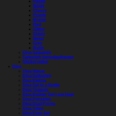
Pastel
Beige
Cherry
Purple
Brown
Red
Glitter
Green
Metal
Grey
Nude
Diva Gelpolish
Gelpolish benodigdheden
Stickervellen
Diva
Diva Nieuw
Diva Gelpolish
Diva Elektra
Diva Gel in a Bottle
Diva Topgels
Diva Builder Gel Low Heat
Diva Penselen
Diva Dual Forms
Diva Vijlen
Diva Easy Gel