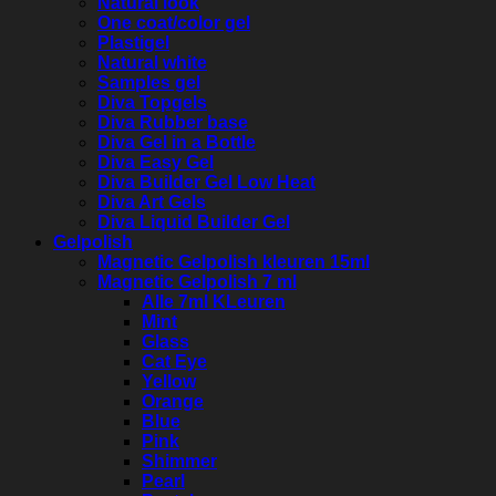
Natural look
One coat/color gel
Plastigel
Natural white
Samples gel
Diva Topgels
Diva Rubber base
Diva Gel in a Bottle
Diva Easy Gel
Diva Builder Gel Low Heat
Diva Art Gels
Diva Liquid Builder Gel
Gelpolish
Magnetic Gelpolish kleuren 15ml
Magnetic Gelpolish 7 ml
Alle 7ml KLeuren
Mint
Glass
Cat Eye
Yellow
Orange
Blue
Pink
Shimmer
Pearl