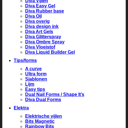
Diva Vijlen
Diva Easy Gel
Diva Rubber base
Diva Oil
Diva overig
Diva design ink
Diva Art Gels
Diva Glitterspray
Diva Ombre Spray
Diva Vloeistof
Diva Liquid Builder Gel
Tips/forms
A curve
Ultra form
Sjablonen
Lijm
Easy tips
Dual Nail Forms / Shape It’s
Diva Dual Forms
Elektra
Elektrische vijlen
Bits Magnetic
Rainbow Bits