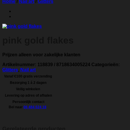
Home
/
Nail art
/
Glitters
pink gold flakes
Prijzen alleen voor zakelijke klanten
Artikelnummer:
118839 / 8718634005224
Categorieën:
Glitters
,
Nail art
Vanaf €100 gratis verzending
Bezorging 1 á 2 dagen
Veilig winkelen
Levering op adres of afhalen
Persoonlijk contact
Bel naar
06 484 024 18
Gerelateerde producten