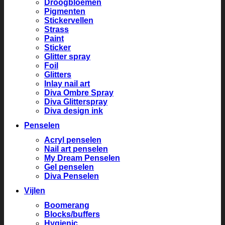
Droogbloemen
Pigmenten
Stickervellen
Strass
Paint
Sticker
Glitter spray
Foil
Glitters
Inlay nail art
Diva Ombre Spray
Diva Glitterspray
Diva design ink
Penselen
Acryl penselen
Nail art penselen
My Dream Penselen
Gel penselen
Diva Penselen
Vijlen
Boomerang
Blocks/buffers
Hygienic