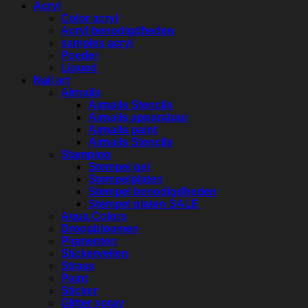
Acryl
Color acryl
Acryl benodigdheden
samples acryl
Poeder
Liqued
Nail art
Airnails
Airnails Stencils
Airnails apparatuur
Airnails paint
Airnails Stencils
Stamping
Stempel gel
Stempelplaten
Stempel benodigdheden
Stempel platen SALE
Aqua Colors
Droogbloemen
Pigmenten
Stickervellen
Strass
Paint
Sticker
Glitter spray