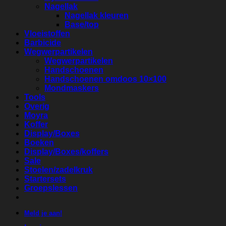
Nagellak
Nagellak kleuren
Base/top
Vloeistoffen
Barbicide
Wegwerpartikelen
Wegwerpartikelen
Handschoenen
Handschoenen omdoos 10×100
Mondmaskers
Tools
Overig
Moyra
Koffer
Display/Boxes
Boeken
Display/Boxes/koffers
Sale
Stoelen/zadelkruk
Startersets
Groepslessen
Meld je aan!