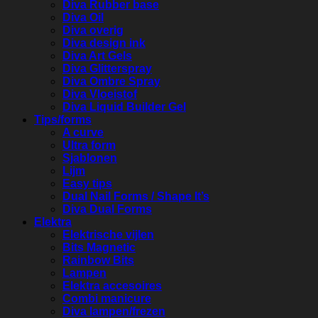
Diva Rubber base
Diva Oil
Diva overig
Diva design ink
Diva Art Gels
Diva Glitterspray
Diva Ombre Spray
Diva Vloeistof
Diva Liquid Builder Gel
Tips/forms
A curve
Ultra form
Sjablonen
Lijm
Easy tips
Dual Nail Forms / Shape It’s
Diva Dual Forms
Elektra
Elektrische vijlen
Bits Magnetic
Rainbow Bits
Lampen
Elektra accesoires
Combi manicure
Diva lampen/frezen