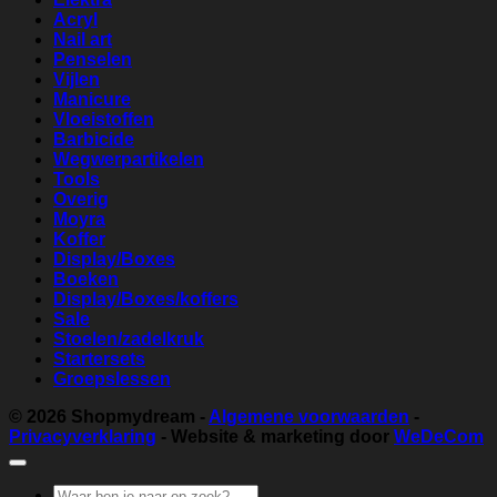
Acryl
Nail art
Penselen
Vijlen
Manicure
Vloeistoffen
Barbicide
Wegwerpartikelen
Tools
Overig
Moyra
Koffer
Display/Boxes
Boeken
Display/Boxes/koffers
Sale
Stoelen/zadelkruk
Startersets
Groepslessen
© 2026
Shopmydream
-
Algemene voorwaarden
-
Privacyverklaring
- Website & marketing door
WeDeCom
Zoeken