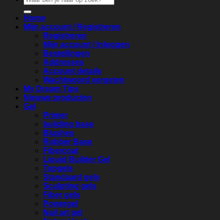
naar:
Home
Mijn account / Registreren
Registreren
Mijn account / Inloggen
Bestellingen
Addresses
Account details
Wachtwoord vergeten
My Dream Tips
Nieuwe producten
Gel
Primer
building base
Blushes
Rubber Base
Fibercoat
Liquid Builder Gel
Topgels
Standaard gels
Sculpting gels
Fiber gels
Powergel
Nail art gel