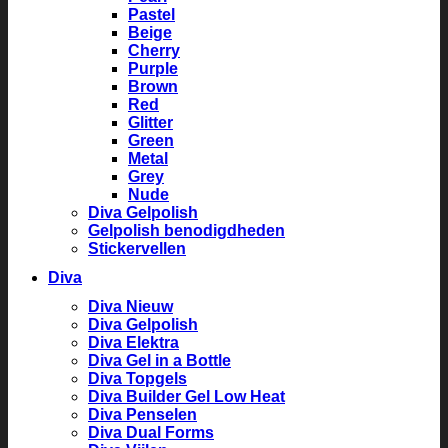
Pastel
Beige
Cherry
Purple
Brown
Red
Glitter
Green
Metal
Grey
Nude
Diva Gelpolish
Gelpolish benodigdheden
Stickervellen
Diva
Diva Nieuw
Diva Gelpolish
Diva Elektra
Diva Gel in a Bottle
Diva Topgels
Diva Builder Gel Low Heat
Diva Penselen
Diva Dual Forms