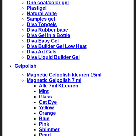
One coat/color gel
Plastigel
Natural white
Samples gel
Diva Topgels
Diva Rubber base
Diva Gel in a Bottle
Diva Easy Gel
Diva Builder Gel Low Heat
Diva Art Gels
Diva Liquid Builder Gel
Gelpolish
Magnetic Gelpolish kleuren 15ml
Magnetic Gelpolish 7 ml
Alle 7ml KLeuren
Mint
Glass
Cat Eye
Yellow
Orange
Blue
Pink
Shimmer
Pearl