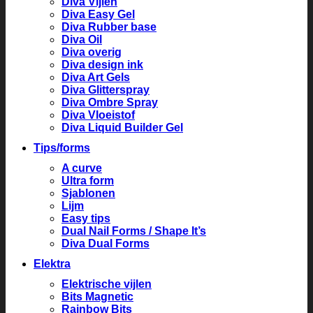
Diva Vijlen
Diva Easy Gel
Diva Rubber base
Diva Oil
Diva overig
Diva design ink
Diva Art Gels
Diva Glitterspray
Diva Ombre Spray
Diva Vloeistof
Diva Liquid Builder Gel
Tips/forms
A curve
Ultra form
Sjablonen
Lijm
Easy tips
Dual Nail Forms / Shape It’s
Diva Dual Forms
Elektra
Elektrische vijlen
Bits Magnetic
Rainbow Bits