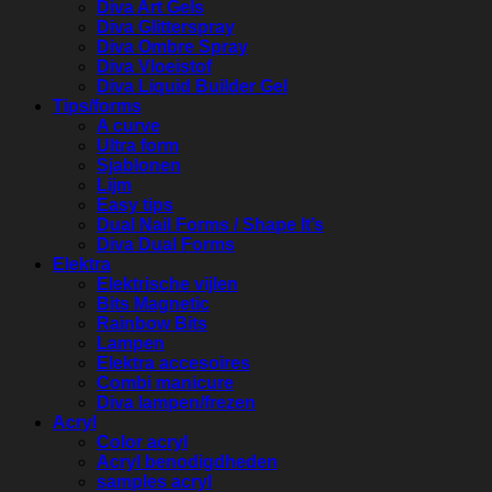
Diva Art Gels
Diva Glitterspray
Diva Ombre Spray
Diva Vloeistof
Diva Liquid Builder Gel
Tips/forms
A curve
Ultra form
Sjablonen
Lijm
Easy tips
Dual Nail Forms / Shape It’s
Diva Dual Forms
Elektra
Elektrische vijlen
Bits Magnetic
Rainbow Bits
Lampen
Elektra accesoires
Combi manicure
Diva lampen/frezen
Acryl
Color acryl
Acryl benodigdheden
samples acryl