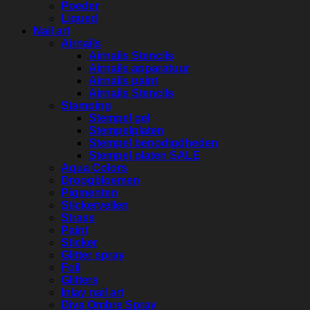
Poeder
Liqued
Nail art
Airnails
Airnails Stencils
Airnails apparatuur
Airnails paint
Airnails Stencils
Stamping
Stempel gel
Stempelplaten
Stempel benodigdheden
Stempel platen SALE
Aqua Colors
Droogbloemen
Pigmenten
Stickervellen
Strass
Paint
Sticker
Glitter spray
Foil
Glitters
Inlay nail art
Diva Ombre Spray