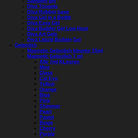
Samples gel
Diva Topgels
Diva Rubber base
Diva Gel in a Bottle
Diva Easy Gel
Diva Builder Gel Low Heat
Diva Art Gels
Diva Liquid Builder Gel
Gelpolish
Magnetic Gelpolish kleuren 15ml
Magnetic Gelpolish 7 ml
Alle 7ml KLeuren
Mint
Glass
Cat Eye
Yellow
Orange
Blue
Pink
Shimmer
Pearl
Pastel
Beige
Cherry
Purple