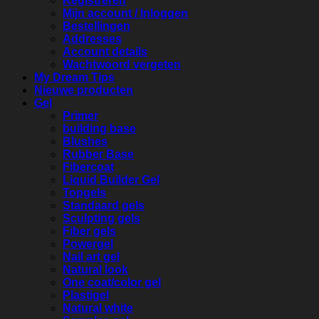
Registreren
Mijn account / Inloggen
Bestellingen
Addresses
Account details
Wachtwoord vergeten
My Dream Tips
Nieuwe producten
Gel
Primer
building base
Blushes
Rubber Base
Fibercoat
Liquid Builder Gel
Topgels
Standaard gels
Sculpting gels
Fiber gels
Powergel
Nail art gel
Natural look
One coat/color gel
Plastigel
Natural white