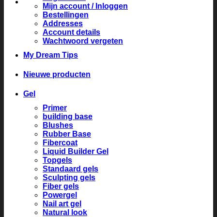
Mijn account / Inloggen
Bestellingen
Addresses
Account details
Wachtwoord vergeten
My Dream Tips
Nieuwe producten
Gel
Primer
building base
Blushes
Rubber Base
Fibercoat
Liquid Builder Gel
Topgels
Standaard gels
Sculpting gels
Fiber gels
Powergel
Nail art gel
Natural look