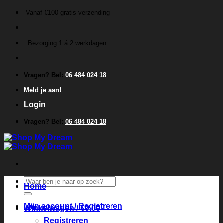
Ga
Vanaf €100 gratis verzending
naar
inhoud
Bezorging 1 á 2 werkdagen
Vragen? Bel:
06 484 024 18
Meld je aan!
Login
Vragen? Bel:
06 484 024 18
Zoeken
Home
naar:
Mijn account / Registreren
Winkelwagen /
€
0.00
Registreren