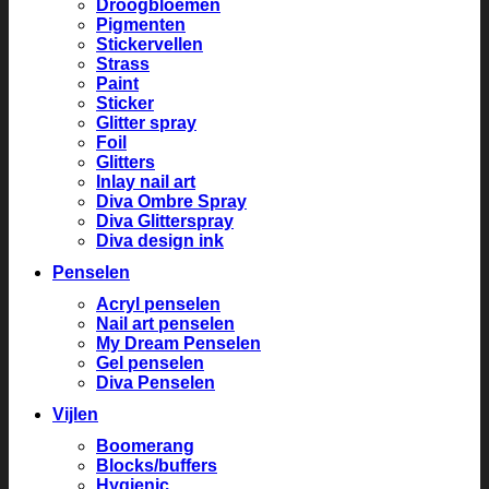
Droogbloemen
Pigmenten
Stickervellen
Strass
Paint
Sticker
Glitter spray
Foil
Glitters
Inlay nail art
Diva Ombre Spray
Diva Glitterspray
Diva design ink
Penselen
Acryl penselen
Nail art penselen
My Dream Penselen
Gel penselen
Diva Penselen
Vijlen
Boomerang
Blocks/buffers
Hygienic