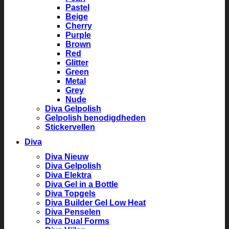
Pastel
Beige
Cherry
Purple
Brown
Red
Glitter
Green
Metal
Grey
Nude
Diva Gelpolish
Gelpolish benodigdheden
Stickervellen
Diva
Diva Nieuw
Diva Gelpolish
Diva Elektra
Diva Gel in a Bottle
Diva Topgels
Diva Builder Gel Low Heat
Diva Penselen
Diva Dual Forms