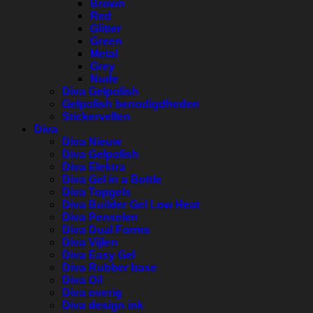
Brown
Red
Glitter
Green
Metal
Grey
Nude
Diva Gelpolish
Gelpolish benodigdheden
Stickervellen
Diva
Diva Nieuw
Diva Gelpolish
Diva Elektra
Diva Gel in a Bottle
Diva Topgels
Diva Builder Gel Low Heat
Diva Penselen
Diva Dual Forms
Diva Vijlen
Diva Easy Gel
Diva Rubber base
Diva Oil
Diva overig
Diva design ink