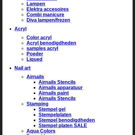
Lampen
Elektra accesoires
Combi manicure
Diva lampen/frezen
Acryl
Color acryl
Acryl benodigdheden
samples acryl
Poeder
Liqued
Nail art
Airnails
Airnails Stencils
Airnails apparatuur
Airnails paint
Airnails Stencils
Stamping
Stempel gel
Stempelplaten
Stempel benodigdheden
Stempel platen SALE
Aqua Colors