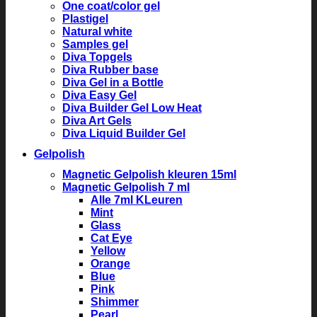
One coat/color gel
Plastigel
Natural white
Samples gel
Diva Topgels
Diva Rubber base
Diva Gel in a Bottle
Diva Easy Gel
Diva Builder Gel Low Heat
Diva Art Gels
Diva Liquid Builder Gel
Gelpolish
Magnetic Gelpolish kleuren 15ml
Magnetic Gelpolish 7 ml
Alle 7ml KLeuren
Mint
Glass
Cat Eye
Yellow
Orange
Blue
Pink
Shimmer
Pearl