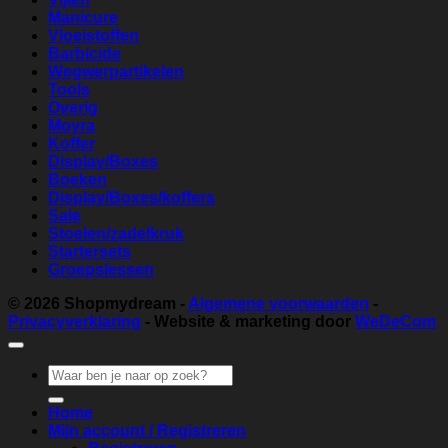
Manicure
Vloeistoffen
Barbicide
Wegwerpartikelen
Tools
Overig
Moyra
Koffer
Display/Boxes
Boeken
Display/Boxes/koffers
Sale
Stoelen/zadelkruk
Startersets
Groepslessen
© 2026
Shopmydream
-
Algemene voorwaarden
-
Privacyverklaring
- Website & marketing door
WeDeCom
Zoeken
naar:
Home
Mijn account / Registreren