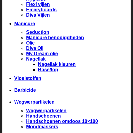
Flexi vijlen
Emeryboards
Diva Vijlen
Manicure
Seduction
Manicure benodigdheden
Olie
Diva Oil
My Dream olie
Nagellak
Nagellak kleuren
Base/top
Vloeistoffen
Barbicide
Wegwerpartikelen
Wegwerpartikelen
Handschoenen
Handschoenen omdoos 10×100
Mondmaskers