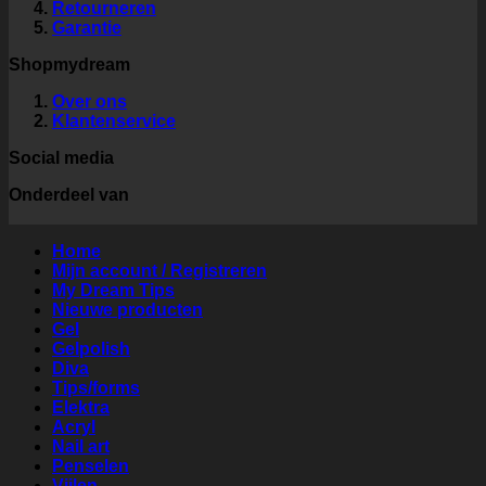
Retourneren
Garantie
Shopmydream
Over ons
Klantenservice
Social media
Onderdeel van
Home
Mijn account / Registreren
My Dream Tips
Nieuwe producten
Gel
Gelpolish
Diva
Tips/forms
Elektra
Acryl
Nail art
Penselen
Vijlen