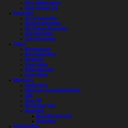
Diva Glitterspray
Diva design ink
Penselen
Acryl penselen
Nail art penselen
My Dream Penselen
Gel penselen
Diva Penselen
Vijlen
Boomerang
Blocks/buffers
Hygienic
Flexi vijlen
Emeryboards
Diva Vijlen
Manicure
Seduction
Manicure benodigdheden
Olie
Diva Oil
My Dream olie
Nagellak
Nagellak kleuren
Base/top
Vloeistoffen