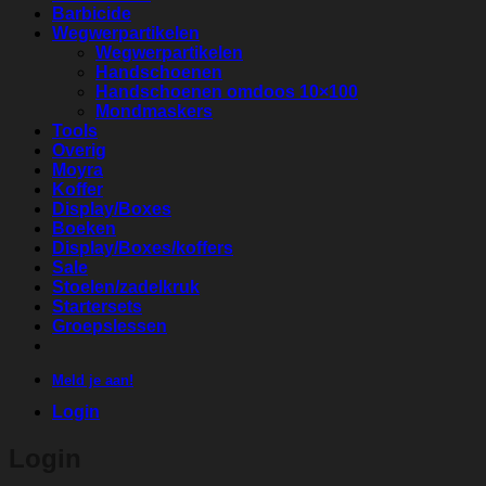
Barbicide
Wegwerpartikelen
Wegwerpartikelen
Handschoenen
Handschoenen omdoos 10×100
Mondmaskers
Tools
Overig
Moyra
Koffer
Display/Boxes
Boeken
Display/Boxes/koffers
Sale
Stoelen/zadelkruk
Startersets
Groepslessen
Meld je aan!
Login
Login