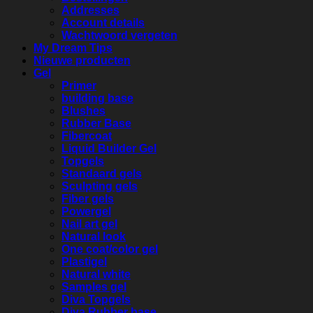
Addresses
Account details
Wachtwoord vergeten
My Dream Tips
Nieuwe producten
Gel
Primer
building base
Blushes
Rubber Base
Fibercoat
Liquid Builder Gel
Topgels
Standaard gels
Sculpting gels
Fiber gels
Powergel
Nail art gel
Natural look
One coat/color gel
Plastigel
Natural white
Samples gel
Diva Topgels
Diva Rubber base