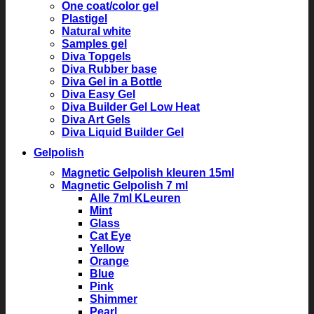
One coat/color gel
Plastigel
Natural white
Samples gel
Diva Topgels
Diva Rubber base
Diva Gel in a Bottle
Diva Easy Gel
Diva Builder Gel Low Heat
Diva Art Gels
Diva Liquid Builder Gel
Gelpolish
Magnetic Gelpolish kleuren 15ml
Magnetic Gelpolish 7 ml
Alle 7ml KLeuren
Mint
Glass
Cat Eye
Yellow
Orange
Blue
Pink
Shimmer
Pearl