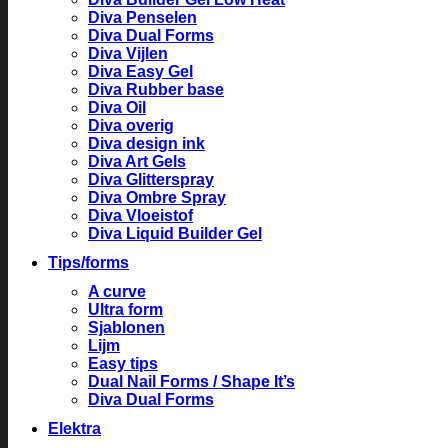
Diva Penselen
Diva Dual Forms
Diva Vijlen
Diva Easy Gel
Diva Rubber base
Diva Oil
Diva overig
Diva design ink
Diva Art Gels
Diva Glitterspray
Diva Ombre Spray
Diva Vloeistof
Diva Liquid Builder Gel
Tips/forms
A curve
Ultra form
Sjablonen
Lijm
Easy tips
Dual Nail Forms / Shape It’s
Diva Dual Forms
Elektra