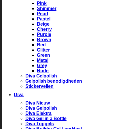
Pink
Shimmer
Pearl
Pastel
Beige
Cherry
Purple
Brown
Red
Glitter
Green
Metal
Grey
Nude
Diva Gelpolish
Gelpolish benodigdheden
Stickervellen
Diva
Diva Nieuw
Diva Gelpolish
Diva Elektra
Diva Gel in a Bottle
Diva Topgels
Diva Builder Gel Low Heat