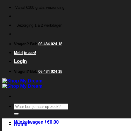
Ga
Vanaf €100 gratis verzending
naar
inhoud
Bezorging 1 á 2 werkdagen
Vragen? Bel:
06 484 024 18
Meld je aan!
Login
Vragen? Bel:
06 484 024 18
Zoeken
naar:
Winkelwagen /
€
0.00
Home