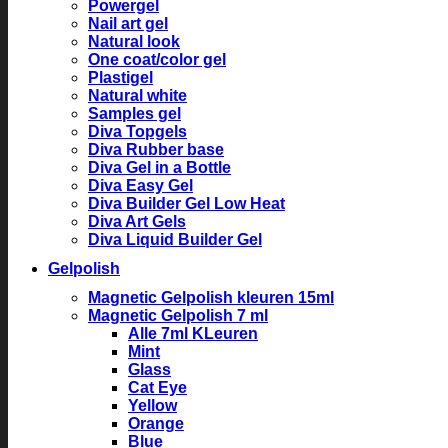
Powergel
Nail art gel
Natural look
One coat/color gel
Plastigel
Natural white
Samples gel
Diva Topgels
Diva Rubber base
Diva Gel in a Bottle
Diva Easy Gel
Diva Builder Gel Low Heat
Diva Art Gels
Diva Liquid Builder Gel
Gelpolish
Magnetic Gelpolish kleuren 15ml
Magnetic Gelpolish 7 ml
Alle 7ml KLeuren
Mint
Glass
Cat Eye
Yellow
Orange
Blue