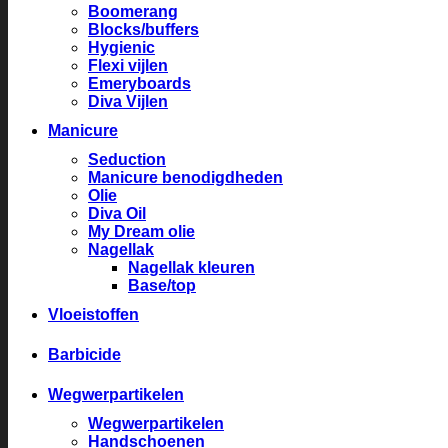
Boomerang
Blocks/buffers
Hygienic
Flexi vijlen
Emeryboards
Diva Vijlen
Manicure
Seduction
Manicure benodigdheden
Olie
Diva Oil
My Dream olie
Nagellak
Nagellak kleuren
Base/top
Vloeistoffen
Barbicide
Wegwerpartikelen
Wegwerpartikelen
Handschoenen