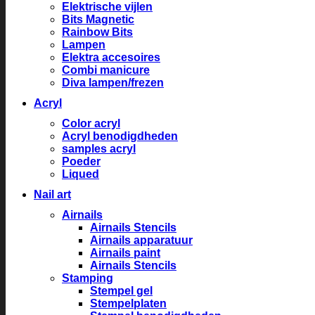
Elektrische vijlen
Bits Magnetic
Rainbow Bits
Lampen
Elektra accesoires
Combi manicure
Diva lampen/frezen
Acryl
Color acryl
Acryl benodigdheden
samples acryl
Poeder
Liqued
Nail art
Airnails
Airnails Stencils
Airnails apparatuur
Airnails paint
Airnails Stencils
Stamping
Stempel gel
Stempelplaten