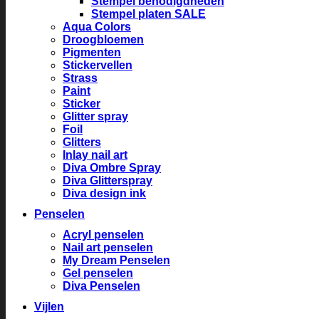
Stempel benodigdheden
Stempel platen SALE
Aqua Colors
Droogbloemen
Pigmenten
Stickervellen
Strass
Paint
Sticker
Glitter spray
Foil
Glitters
Inlay nail art
Diva Ombre Spray
Diva Glitterspray
Diva design ink
Penselen
Acryl penselen
Nail art penselen
My Dream Penselen
Gel penselen
Diva Penselen
Vijlen