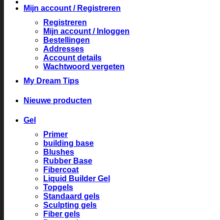
Mijn account / Registreren
Registreren
Mijn account / Inloggen
Bestellingen
Addresses
Account details
Wachtwoord vergeten
My Dream Tips
Nieuwe producten
Gel
Primer
building base
Blushes
Rubber Base
Fibercoat
Liquid Builder Gel
Topgels
Standaard gels
Sculpting gels
Fiber gels