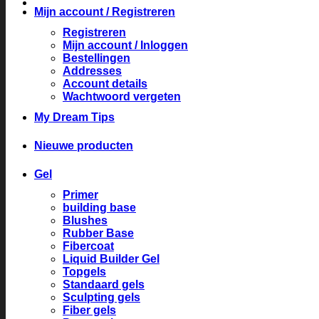
Mijn account / Registreren
Registreren
Mijn account / Inloggen
Bestellingen
Addresses
Account details
Wachtwoord vergeten
My Dream Tips
Nieuwe producten
Gel
Primer
building base
Blushes
Rubber Base
Fibercoat
Liquid Builder Gel
Topgels
Standaard gels
Sculpting gels
Fiber gels