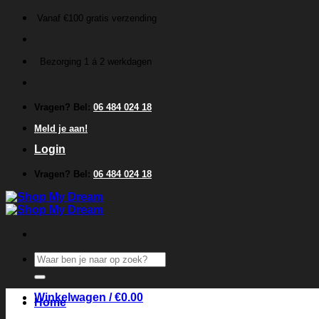
Ga
Vanaf €100 gratis verzending
naar
inhoud
Bezorging 1 á 2 werkdagen
Vragen? Bel:
06 484 024 18
Meld je aan!
Login
Vragen? Bel:
06 484 024 18
Zoeken
naar:
Winkelwagen /
€
0.00
Home