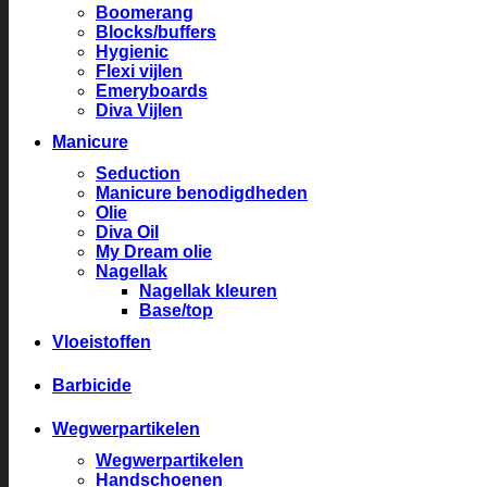
Boomerang
Blocks/buffers
Hygienic
Flexi vijlen
Emeryboards
Diva Vijlen
Manicure
Seduction
Manicure benodigdheden
Olie
Diva Oil
My Dream olie
Nagellak
Nagellak kleuren
Base/top
Vloeistoffen
Barbicide
Wegwerpartikelen
Wegwerpartikelen
Handschoenen