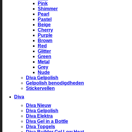
Pink
Shimmer
Pearl
Pastel
Beige
Cherry
Purple
Brown
Red
Glitter
Green
Metal
Grey
Nude
Diva Gelpolish
Gelpolish benodigdheden
Stickervellen
Diva
Diva Nieuw
Diva Gelpolish
Diva Elektra
Diva Gel in a Bottle
Diva Topgels
Diva Builder Gel Low Heat