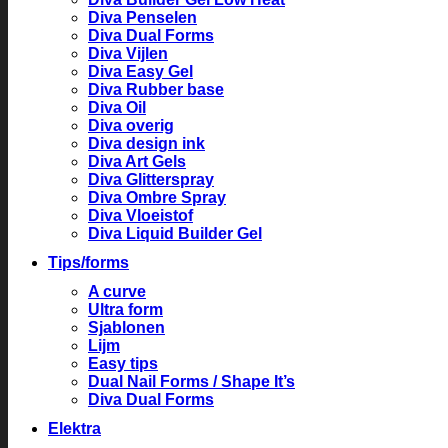
Diva Penselen
Diva Dual Forms
Diva Vijlen
Diva Easy Gel
Diva Rubber base
Diva Oil
Diva overig
Diva design ink
Diva Art Gels
Diva Glitterspray
Diva Ombre Spray
Diva Vloeistof
Diva Liquid Builder Gel
Tips/forms
A curve
Ultra form
Sjablonen
Lijm
Easy tips
Dual Nail Forms / Shape It’s
Diva Dual Forms
Elektra