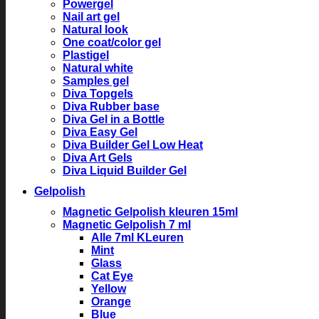
Powergel
Nail art gel
Natural look
One coat/color gel
Plastigel
Natural white
Samples gel
Diva Topgels
Diva Rubber base
Diva Gel in a Bottle
Diva Easy Gel
Diva Builder Gel Low Heat
Diva Art Gels
Diva Liquid Builder Gel
Gelpolish
Magnetic Gelpolish kleuren 15ml
Magnetic Gelpolish 7 ml
Alle 7ml KLeuren
Mint
Glass
Cat Eye
Yellow
Orange
Blue