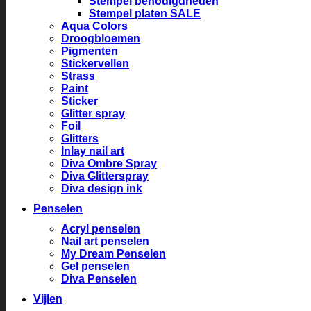
Stempel benodigdheden
Stempel platen SALE
Aqua Colors
Droogbloemen
Pigmenten
Stickervellen
Strass
Paint
Sticker
Glitter spray
Foil
Glitters
Inlay nail art
Diva Ombre Spray
Diva Glitterspray
Diva design ink
Penselen
Acryl penselen
Nail art penselen
My Dream Penselen
Gel penselen
Diva Penselen
Vijlen