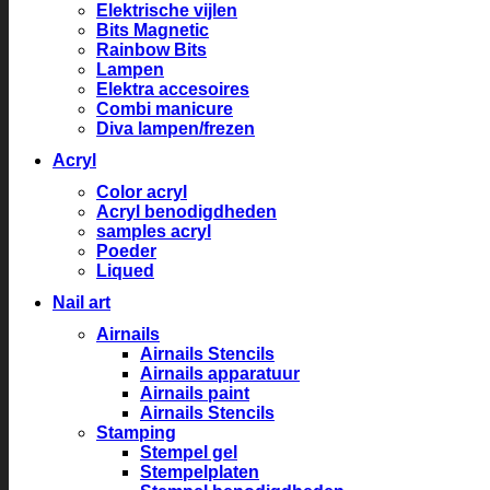
Elektrische vijlen
Bits Magnetic
Rainbow Bits
Lampen
Elektra accesoires
Combi manicure
Diva lampen/frezen
Acryl
Color acryl
Acryl benodigdheden
samples acryl
Poeder
Liqued
Nail art
Airnails
Airnails Stencils
Airnails apparatuur
Airnails paint
Airnails Stencils
Stamping
Stempel gel
Stempelplaten