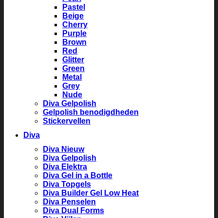
Pastel
Beige
Cherry
Purple
Brown
Red
Glitter
Green
Metal
Grey
Nude
Diva Gelpolish
Gelpolish benodigdheden
Stickervellen
Diva
Diva Nieuw
Diva Gelpolish
Diva Elektra
Diva Gel in a Bottle
Diva Topgels
Diva Builder Gel Low Heat
Diva Penselen
Diva Dual Forms