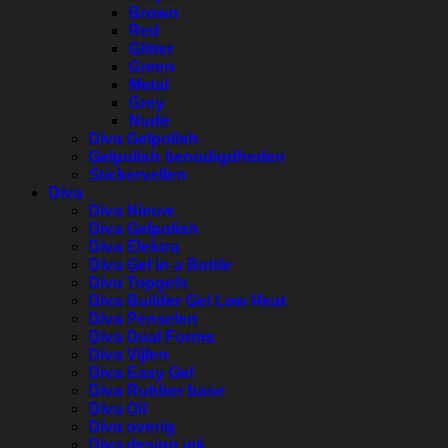
Brown
Red
Glitter
Green
Metal
Grey
Nude
Diva Gelpolish
Gelpolish benodigdheden
Stickervellen
Diva
Diva Nieuw
Diva Gelpolish
Diva Elektra
Diva Gel in a Bottle
Diva Topgels
Diva Builder Gel Low Heat
Diva Penselen
Diva Dual Forms
Diva Vijlen
Diva Easy Gel
Diva Rubber base
Diva Oil
Diva overig
Diva design ink