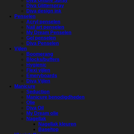
Diva Ombre Spray
Diva Glitterspray
Diva design ink
Penselen
Acryl penselen
Nail art penselen
My Dream Penselen
Gel penselen
Diva Penselen
Vijlen
Boomerang
Blocks/buffers
Hygienic
Flexi vijlen
Emeryboards
Diva Vijlen
Manicure
Seduction
Manicure benodigdheden
Olie
Diva Oil
My Dream olie
Nagellak
Nagellak kleuren
Base/top