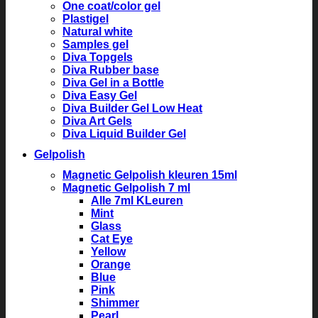
One coat/color gel
Plastigel
Natural white
Samples gel
Diva Topgels
Diva Rubber base
Diva Gel in a Bottle
Diva Easy Gel
Diva Builder Gel Low Heat
Diva Art Gels
Diva Liquid Builder Gel
Gelpolish
Magnetic Gelpolish kleuren 15ml
Magnetic Gelpolish 7 ml
Alle 7ml KLeuren
Mint
Glass
Cat Eye
Yellow
Orange
Blue
Pink
Shimmer
Pearl