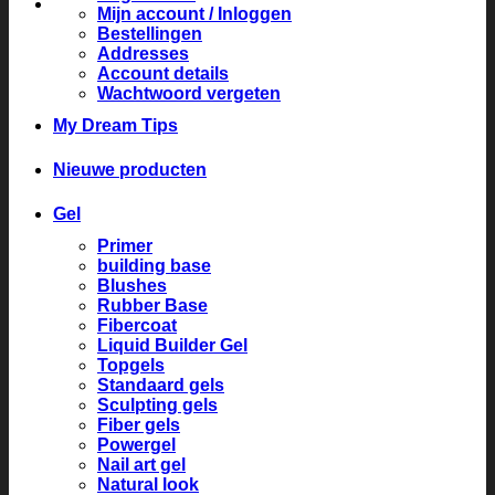
Mijn account / Inloggen
Bestellingen
Addresses
Account details
Wachtwoord vergeten
My Dream Tips
Nieuwe producten
Gel
Primer
building base
Blushes
Rubber Base
Fibercoat
Liquid Builder Gel
Topgels
Standaard gels
Sculpting gels
Fiber gels
Powergel
Nail art gel
Natural look