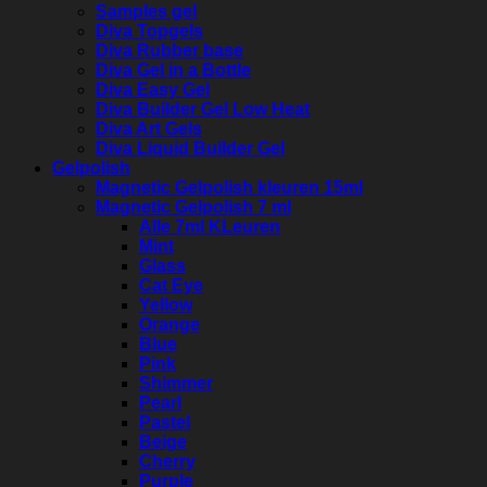
Samples gel
Diva Topgels
Diva Rubber base
Diva Gel in a Bottle
Diva Easy Gel
Diva Builder Gel Low Heat
Diva Art Gels
Diva Liquid Builder Gel
Gelpolish
Magnetic Gelpolish kleuren 15ml
Magnetic Gelpolish 7 ml
Alle 7ml KLeuren
Mint
Glass
Cat Eye
Yellow
Orange
Blue
Pink
Shimmer
Pearl
Pastel
Beige
Cherry
Purple