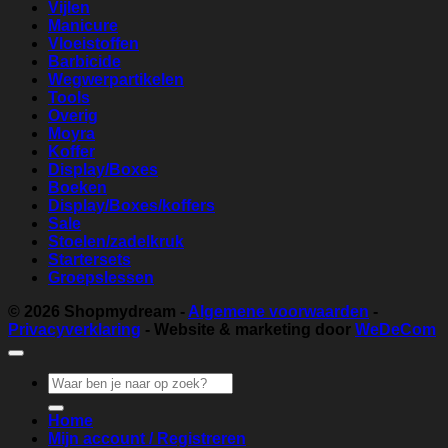
Vijlen
Manicure
Vloeistoffen
Barbicide
Wegwerpartikelen
Tools
Overig
Moyra
Koffer
Display/Boxes
Boeken
Display/Boxes/koffers
Sale
Stoelen/zadelkruk
Startersets
Groepslessen
© 2026
Shopmydream
-
Algemene voorwaarden
-
Privacyverklaring
- Website & marketing door
WeDeCom
Zoeken
naar:
Home
Mijn account / Registreren