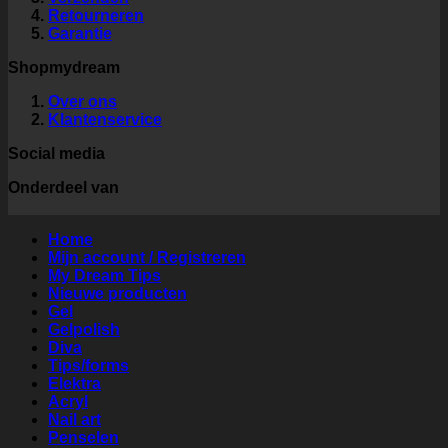
Retourneren
Garantie
Shopmydream
Over ons
Klantenservice
Social media
Onderdeel van
Home
Mijn account / Registreren
My Dream Tips
Nieuwe producten
Gel
Gelpolish
Diva
Tips/forms
Elektra
Acryl
Nail art
Penselen