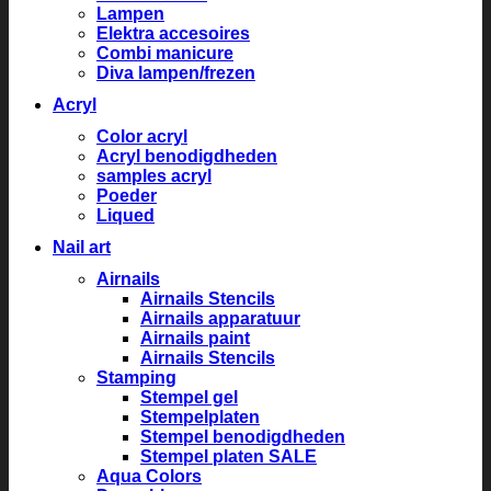
Lampen
Elektra accesoires
Combi manicure
Diva lampen/frezen
Acryl
Color acryl
Acryl benodigdheden
samples acryl
Poeder
Liqued
Nail art
Airnails
Airnails Stencils
Airnails apparatuur
Airnails paint
Airnails Stencils
Stamping
Stempel gel
Stempelplaten
Stempel benodigdheden
Stempel platen SALE
Aqua Colors