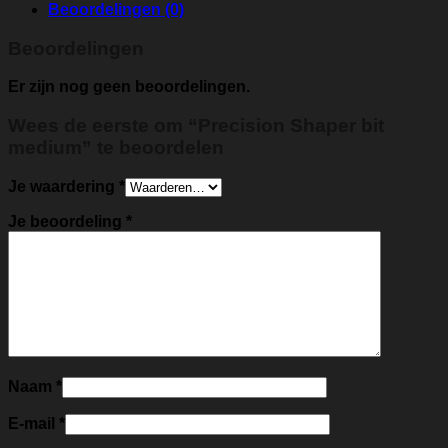
Beoordelingen (0)
Beoordelingen
Er zijn nog geen beoordelingen.
Wees de eerste om “Precision Shaper bit
medium” te beoordelen
Je waardering
*
Je beoordeling
*
Naam
*
E-mail
*