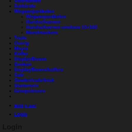
Vloeistoffen
Barbicide
Wegwerpartikelen
Wegwerpartikelen
Handschoenen
Handschoenen omdoos 10×100
Mondmaskers
Tools
Overig
Moyra
Koffer
Display/Boxes
Boeken
Display/Boxes/koffers
Sale
Stoelen/zadelkruk
Startersets
Groepslessen
Meld je aan!
Login
Login