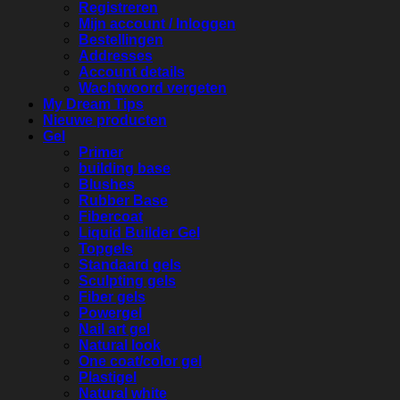
Registreren
Mijn account / Inloggen
Bestellingen
Addresses
Account details
Wachtwoord vergeten
My Dream Tips
Nieuwe producten
Gel
Primer
building base
Blushes
Rubber Base
Fibercoat
Liquid Builder Gel
Topgels
Standaard gels
Sculpting gels
Fiber gels
Powergel
Nail art gel
Natural look
One coat/color gel
Plastigel
Natural white