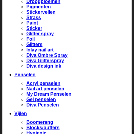
Droogbloemen
Pigmenten
Stickervellen
Strass
Paint
Sticker
Glitter spray
Foil
Glitters
Inlay nail art
Diva Ombre Spray
Diva Glitterspray
Diva design ink
Penselen
Acryl penselen
Nail art penselen
My Dream Penselen
Gel penselen
Diva Penselen
Vijlen
Boomerang
Blocks/buffers
Hygienic