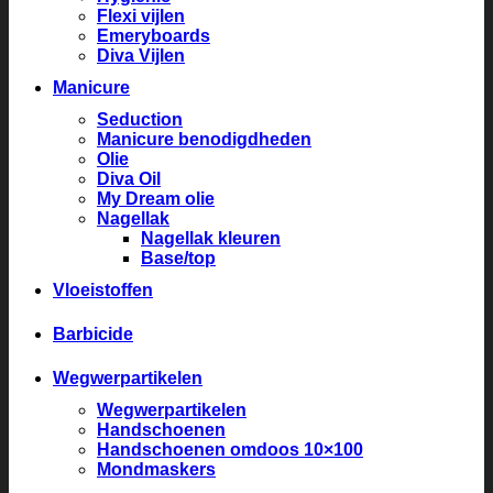
Flexi vijlen
Emeryboards
Diva Vijlen
Manicure
Seduction
Manicure benodigdheden
Olie
Diva Oil
My Dream olie
Nagellak
Nagellak kleuren
Base/top
Vloeistoffen
Barbicide
Wegwerpartikelen
Wegwerpartikelen
Handschoenen
Handschoenen omdoos 10×100
Mondmaskers