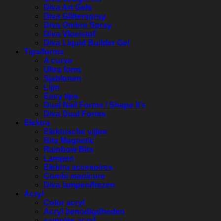
Diva Art Gels
Diva Glitterspray
Diva Ombre Spray
Diva Vloeistof
Diva Liquid Builder Gel
Tips/forms
A curve
Ultra form
Sjablonen
Lijm
Easy tips
Dual Nail Forms / Shape It’s
Diva Dual Forms
Elektra
Elektrische vijlen
Bits Magnetic
Rainbow Bits
Lampen
Elektra accesoires
Combi manicure
Diva lampen/frezen
Acryl
Color acryl
Acryl benodigdheden
samples acryl