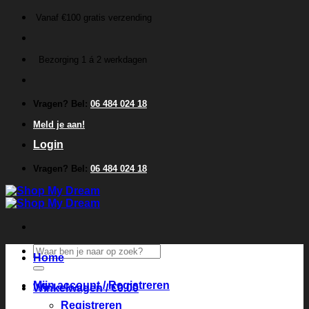
Ga
Vanaf €100 gratis verzending
naar
inhoud
Bezorging 1 á 2 werkdagen
Vragen? Bel:
06 484 024 18
Meld je aan!
Login
Vragen? Bel:
06 484 024 18
Zoeken
Home
naar:
Mijn account / Registreren
Winkelwagen /
€
0.00
Registreren