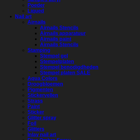
Poeder
Liqued
Nail art
Airnails
Airnails Stencils
Airnails apparatuur
Airnails paint
Airnails Stencils
Stamping
Stempel gel
Stempelplaten
Stempel benodigdheden
Stempel platen SALE
Aqua Colors
Droogbloemen
Pigmenten
Stickervellen
Strass
Paint
Sticker
Glitter spray
Foil
Glitters
Inlay nail art