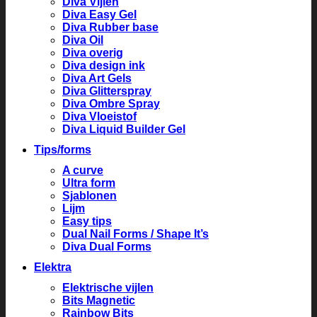
Diva Vijlen
Diva Easy Gel
Diva Rubber base
Diva Oil
Diva overig
Diva design ink
Diva Art Gels
Diva Glitterspray
Diva Ombre Spray
Diva Vloeistof
Diva Liquid Builder Gel
Tips/forms
A curve
Ultra form
Sjablonen
Lijm
Easy tips
Dual Nail Forms / Shape It’s
Diva Dual Forms
Elektra
Elektrische vijlen
Bits Magnetic
Rainbow Bits