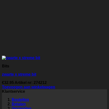
Bits
zwarte x streme bit
€
32.95
Artikel nr: 274212
Toevoegen aan winkelwagen
Klantservice
Bestellen
Betalen
Verzenden