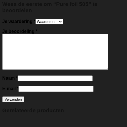
Wees de eerste om “Pure foil 505” te
beoordelen
Je waardering
*
Je beoordeling
*
Naam
*
E-mail
*
Gerelateerde producten