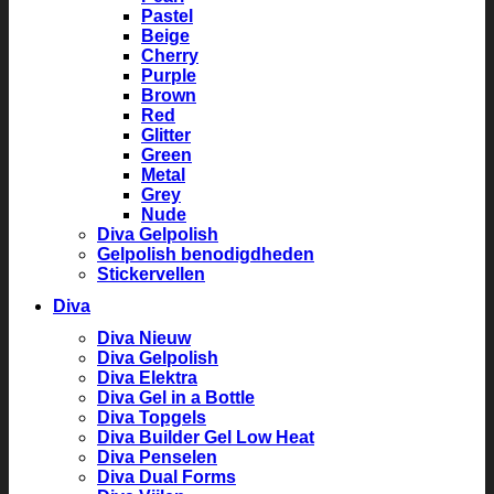
Pastel
Beige
Cherry
Purple
Brown
Red
Glitter
Green
Metal
Grey
Nude
Diva Gelpolish
Gelpolish benodigdheden
Stickervellen
Diva
Diva Nieuw
Diva Gelpolish
Diva Elektra
Diva Gel in a Bottle
Diva Topgels
Diva Builder Gel Low Heat
Diva Penselen
Diva Dual Forms