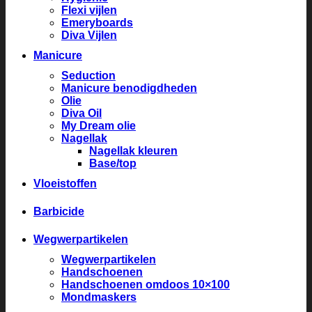
Flexi vijlen
Emeryboards
Diva Vijlen
Manicure
Seduction
Manicure benodigdheden
Olie
Diva Oil
My Dream olie
Nagellak
Nagellak kleuren
Base/top
Vloeistoffen
Barbicide
Wegwerpartikelen
Wegwerpartikelen
Handschoenen
Handschoenen omdoos 10×100
Mondmaskers