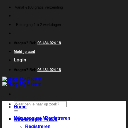
Ga
Vanaf €100 gratis verzending
naar
inhoud
Bezorging 1 á 2 werkdagen
Vragen? Bel:
06 484 024 18
Meld je aan!
Login
Vragen? Bel:
06 484 024 18
Zoeken
Home
naar:
Mijn account / Registreren
Winkelwagen /
€
0.00
Registreren