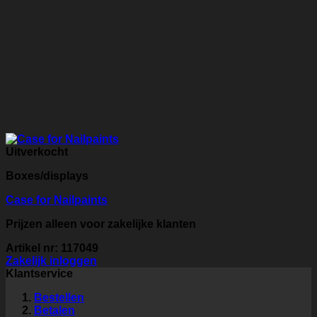
Uitverkocht
Boxes/displays
Case for Nailpaints
Prijzen alleen voor zakelijke klanten
Artikel nr: 117049
Zakelijk inloggen
Klantservice
Bestellen
Betalen