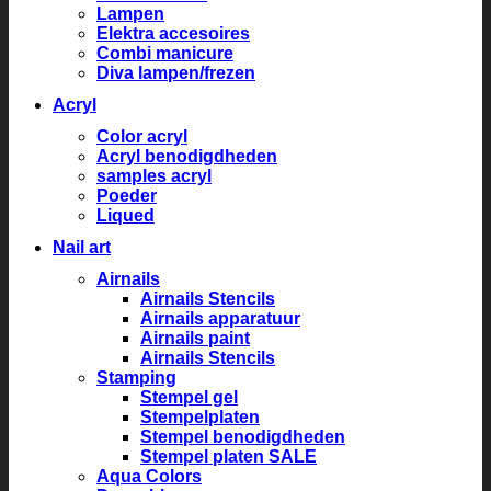
Lampen
Elektra accesoires
Combi manicure
Diva lampen/frezen
Acryl
Color acryl
Acryl benodigdheden
samples acryl
Poeder
Liqued
Nail art
Airnails
Airnails Stencils
Airnails apparatuur
Airnails paint
Airnails Stencils
Stamping
Stempel gel
Stempelplaten
Stempel benodigdheden
Stempel platen SALE
Aqua Colors