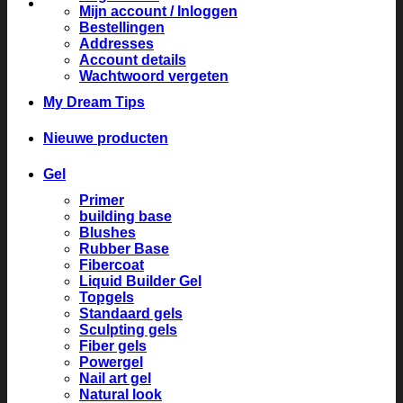
Mijn account / Inloggen
Bestellingen
Addresses
Account details
Wachtwoord vergeten
My Dream Tips
Nieuwe producten
Gel
Primer
building base
Blushes
Rubber Base
Fibercoat
Liquid Builder Gel
Topgels
Standaard gels
Sculpting gels
Fiber gels
Powergel
Nail art gel
Natural look