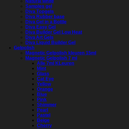
Natural white
Samples gel
Diva Topgels
Diva Rubber base
Diva Gel in a Bottle
Diva Easy Gel
Diva Builder Gel Low Heat
Diva Art Gels
Diva Liquid Builder Gel
Gelpolish
Magnetic Gelpolish kleuren 15ml
Magnetic Gelpolish 7 ml
Alle 7ml KLeuren
Mint
Glass
Cat Eye
Yellow
Orange
Blue
Pink
Shimmer
Pearl
Pastel
Beige
Cherry