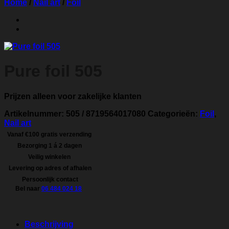
Home
/
Nail art
/
Foil
Pure foil 505
Prijzen alleen voor zakelijke klanten
Artikelnummer:
505 / 8719564017080
Categorieën:
Foil
,
Nail art
Vanaf €100 gratis verzending
Bezorging 1 á 2 dagen
Veilig winkelen
Levering op adres of afhalen
Persoonlijk contact
Bel naar
06 484 024 18
Beschrijving