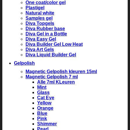
One coat/color gel
Plastigel
Natural white
Samples gel
Diva Topgels
Diva Rubber base
Diva Gel in a Bottle
Diva Easy Gel
Diva Builder Gel Low Heat
Diva Art Gels
Diva Liquid Builder Gel
Gelpolish
Magnetic Gelpolish kleuren 15ml
Magnetic Gelpolish 7 ml
Alle 7ml KLeuren
Mint
Glass
Cat Eye
Yellow
Orange
Blue
Pink
Shimmer
Pearl