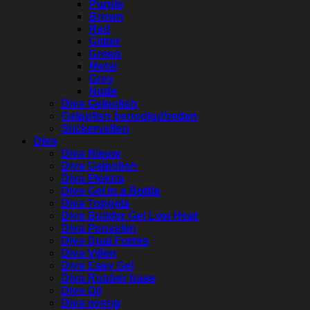
Purple
Brown
Red
Glitter
Green
Metal
Grey
Nude
Diva Gelpolish
Gelpolish benodigdheden
Stickervellen
Diva
Diva Nieuw
Diva Gelpolish
Diva Elektra
Diva Gel in a Bottle
Diva Topgels
Diva Builder Gel Low Heat
Diva Penselen
Diva Dual Forms
Diva Vijlen
Diva Easy Gel
Diva Rubber base
Diva Oil
Diva overig