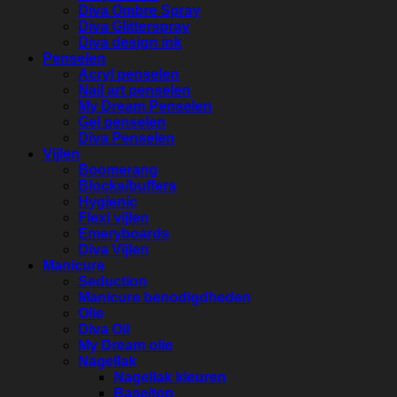
Diva Ombre Spray
Diva Glitterspray
Diva design ink
Penselen
Acryl penselen
Nail art penselen
My Dream Penselen
Gel penselen
Diva Penselen
Vijlen
Boomerang
Blocks/buffers
Hygienic
Flexi vijlen
Emeryboards
Diva Vijlen
Manicure
Seduction
Manicure benodigdheden
Olie
Diva Oil
My Dream olie
Nagellak
Nagellak kleuren
Base/top