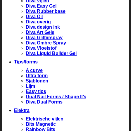
Diva Vijlen
Diva Easy Gel
Diva Rubber base
Diva Oil
Diva overig
Diva design ink
Diva Art Gels
Diva Glitterspray
Diva Ombre Spray
Diva Vloeistof
Diva Liquid Builder Gel
Tips/forms
A curve
Ultra form
Sjablonen
Lijm
Easy tips
Dual Nail Forms / Shape It’s
Diva Dual Forms
Elektra
Elektrische vijlen
Bits Magnetic
Rainbow Bits