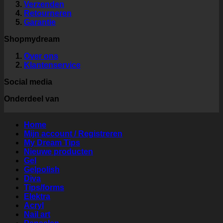
Verzenden
Retourneren
Garantie
Shopmydream
Over ons
Klantenservice
Social media
Onderdeel van
Home
Mijn account / Registreren
My Dream Tips
Nieuwe producten
Gel
Gelpolish
Diva
Tips/forms
Elektra
Acryl
Nail art