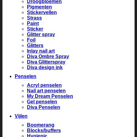
Droogbloemen
Pigmenten
Stickervellen
Strass
Paint
Sticker
Glitter spray
Foil
Glitters
Inlay nail art
Diva Ombre Spray
Diva Glitterspray
Diva design ink
Penselen
Acryl penselen
Nail art penselen
My Dream Penselen
Gel penselen
Diva Penselen
Vijlen
Boomerang
Blocks/buffers
Hygienic