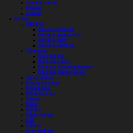
samples acryl
Poeder
Liqued
Nail art
Airnails
Airnails Stencils
Airnails apparatuur
Airnails paint
Airnails Stencils
Stamping
Stempel gel
Stempelplaten
Stempel benodigdheden
Stempel platen SALE
Aqua Colors
Droogbloemen
Pigmenten
Stickervellen
Strass
Paint
Sticker
Glitter spray
Foil
Glitters
Inlay nail art