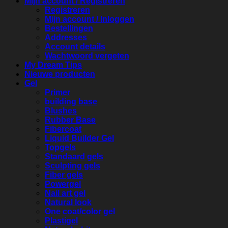
Mijn account / Registreren
Registreren
Mijn account / Inloggen
Bestellingen
Addresses
Account details
Wachtwoord vergeten
My Dream Tips
Nieuwe producten
Gel
Primer
building base
Blushes
Rubber Base
Fibercoat
Liquid Builder Gel
Topgels
Standaard gels
Sculpting gels
Fiber gels
Powergel
Nail art gel
Natural look
One coat/color gel
Plastigel