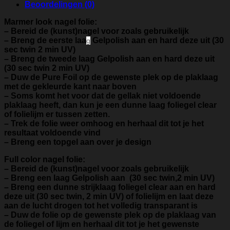
Beoordelingen (0)
Marmer look nagel folie:
– Bereid de (kunst)nagel voor zoals gebruikelijk
– Breng de eerste laa
Gelpolish aan en hard deze uit (30
g
sec twin 2 min UV)
– Breng de tweede laag Gelpolish aan en hard deze uit
(30 sec twin 2 min UV)
– Duw de Pure Foil op de gewenste plek op de plaklaag
met de gekleurde kant naar boven
– Soms komt het voor dat de gellak niet voldoende
plaklaag heeft, dan kun je een dunne laag foliegel clear
of folielijm er tussen zetten.
– Trek de folie weer omhoog en herhaal dit tot je het
resultaat voldoende vind
– Breng een topgel aan over je design
Full color nagel folie:
– Bereid de (kunst)nagel voor zoals gebruikelijk
– Breng een laag Gelpolish aan (30 sec twin,2 min UV)
– Breng een dunne strijklaag foliegel clear aan en hard
deze uit (30 sec twin, 2 min UV) of folielijm en laat deze
aan de lucht drogen tot het volledig transparant is
– Duw de folie op de gewenste plek op de plaklaag van
de foliegel of lijm en herhaal dit tot je het gewenste