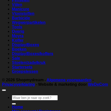
Penselen
Vijlen
Manicure
Vloeistoffen
Barbicide
Wegwerpartikelen
Tools
Overig
Moyra
Koffer
Display/Boxes
Boeken
Display/Boxes/koffers
Sale
Stoelen/zadelkruk
Startersets
Groepslessen
© 2026
Shopmydream
-
Algemene voorwaarden
-
Privacyverklaring
- Website & marketing door
WeDeCom
Zoeken
naar:
Home