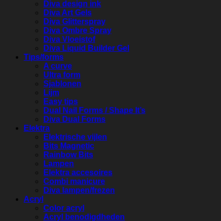
Diva design ink
Diva Art Gels
Diva Glitterspray
Diva Ombre Spray
Diva Vloeistof
Diva Liquid Builder Gel
Tips/forms
A curve
Ultra form
Sjablonen
Lijm
Easy tips
Dual Nail Forms / Shape It’s
Diva Dual Forms
Elektra
Elektrische vijlen
Bits Magnetic
Rainbow Bits
Lampen
Elektra accesoires
Combi manicure
Diva lampen/frezen
Acryl
Color acryl
Acryl benodigdheden