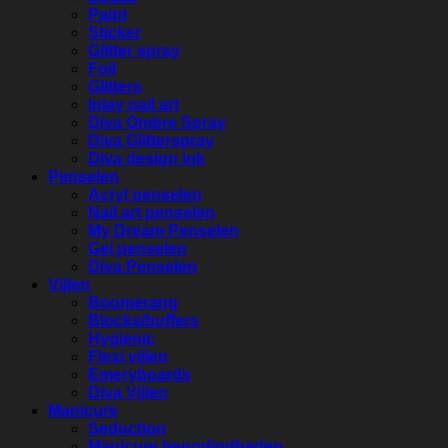
Paint
Sticker
Glitter spray
Foil
Glitters
Inlay nail art
Diva Ombre Spray
Diva Glitterspray
Diva design ink
Penselen
Acryl penselen
Nail art penselen
My Dream Penselen
Gel penselen
Diva Penselen
Vijlen
Boomerang
Blocks/buffers
Hygienic
Flexi vijlen
Emeryboards
Diva Vijlen
Manicure
Seduction
Manicure benodigdheden