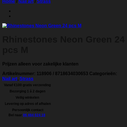
Home
/
Nail art
/
Strass
Rhinestones Neon Green 24
pcs M
Prijzen alleen voor zakelijke klanten
Artikelnummer:
118906 / 8718634030653
Categorieën:
Nail art
,
Strass
Vanaf €100 gratis verzending
Bezorging 1 á 2 dagen
Veilig winkelen
Levering op adres of afhalen
Persoonlijk contact
Bel naar
06 484 024 18