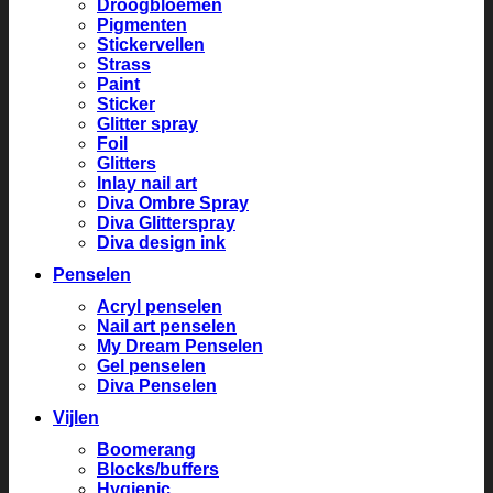
Droogbloemen
Pigmenten
Stickervellen
Strass
Paint
Sticker
Glitter spray
Foil
Glitters
Inlay nail art
Diva Ombre Spray
Diva Glitterspray
Diva design ink
Penselen
Acryl penselen
Nail art penselen
My Dream Penselen
Gel penselen
Diva Penselen
Vijlen
Boomerang
Blocks/buffers
Hygienic