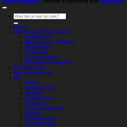
Privacyverklaring
- Website & marketing door
WeDeCom
Zoeken
naar:
Home
Mijn account / Registreren
Registreren
Mijn account / Inloggen
Bestellingen
Addresses
Account details
Wachtwoord vergeten
My Dream Tips
Nieuwe producten
Gel
Primer
building base
Blushes
Rubber Base
Fibercoat
Liquid Builder Gel
Topgels
Standaard gels
Sculpting gels