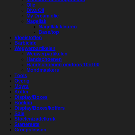
Olie
Diva Oil
My Dream olie
Nagellak
Nagellak kleuren
Base/top
Vloeistoffen
Barbicide
Wegwerpartikelen
Wegwerpartikelen
Handschoenen
Handschoenen omdoos 10×100
Mondmaskers
Tools
Overig
Moyra
Koffer
Display/Boxes
Boeken
Display/Boxes/koffers
Sale
Stoelen/zadelkruk
Startersets
Groepslessen