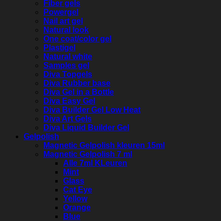
Fiber gels
Powergel
Nail art gel
Natural look
One coat/color gel
Plastigel
Natural white
Samples gel
Diva Topgels
Diva Rubber base
Diva Gel in a Bottle
Diva Easy Gel
Diva Builder Gel Low Heat
Diva Art Gels
Diva Liquid Builder Gel
Gelpolish
Magnetic Gelpolish kleuren 15ml
Magnetic Gelpolish 7 ml
Alle 7ml KLeuren
Mint
Glass
Cat Eye
Yellow
Orange
Blue