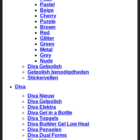
Pastel
Beige
Cherry
Purple
Brown
Red
Glitter
Green
Metal
Grey
Nude
Diva Gelpolish
Gelpolish benodigdheden
Stickervellen
Diva
Diva Nieuw
Diva Gelpolish
Diva Elektra
Diva Gel in a Bottle
Diva Topgels
Diva Builder Gel Low Heat
Diva Penselen
Diva Dual Forms