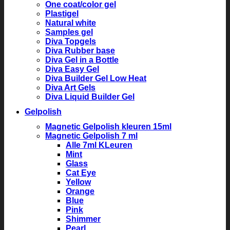
One coat/color gel
Plastigel
Natural white
Samples gel
Diva Topgels
Diva Rubber base
Diva Gel in a Bottle
Diva Easy Gel
Diva Builder Gel Low Heat
Diva Art Gels
Diva Liquid Builder Gel
Gelpolish
Magnetic Gelpolish kleuren 15ml
Magnetic Gelpolish 7 ml
Alle 7ml KLeuren
Mint
Glass
Cat Eye
Yellow
Orange
Blue
Pink
Shimmer
Pearl