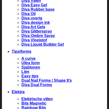
Diva Vijlen
Diva Easy Gel
Diva Rubber base
Diva Oil
Diva overig
Diva design ink
Diva Art Gels
Diva Glitterspray
Diva Ombre Spray
Diva Vloeistof
Diva Liquid Builder Gel
Tips/forms
A curve
Ultra form
Sjablonen
Lijm
Easy tips
Dual Nail Forms / Shape It’s
Diva Dual Forms
Elektra
Elektrische vijlen
Bits Magnetic
Rainbow Bits