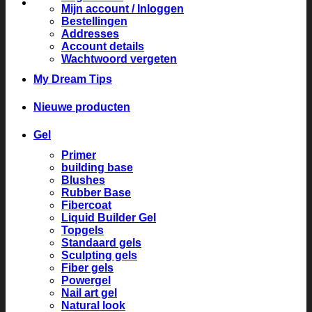
Mijn account / Inloggen
Bestellingen
Addresses
Account details
Wachtwoord vergeten
My Dream Tips
Nieuwe producten
Gel
Primer
building base
Blushes
Rubber Base
Fibercoat
Liquid Builder Gel
Topgels
Standaard gels
Sculpting gels
Fiber gels
Powergel
Nail art gel
Natural look