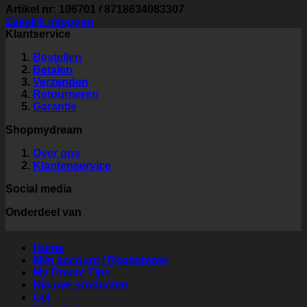
Artikel nr: 106701 / 8718634083307
Zakelijk inloggen
Klantservice
Bestellen
Betalen
Verzenden
Retourneren
Garantie
Shopmydream
Over ons
Klantenservice
Social media
Onderdeel van
Home
Mijn account / Registreren
My Dream Tips
Nieuwe producten
Gel