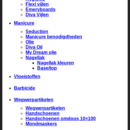
Flexi vijlen
Emeryboards
Diva Vijlen
Manicure
Seduction
Manicure benodigdheden
Olie
Diva Oil
My Dream olie
Nagellak
Nagellak kleuren
Base/top
Vloeistoffen
Barbicide
Wegwerpartikelen
Wegwerpartikelen
Handschoenen
Handschoenen omdoos 10×100
Mondmaskers