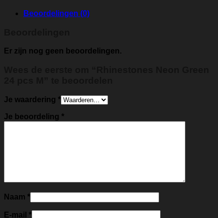
Beoordelingen (0)
Beoordelingen
Er zijn nog geen beoordelingen.
Wees de eerste om “Rhinestones Neon Green
24 pcs M” te beoordelen
Je waardering
*
Je beoordeling
*
Naam
*
E-mail
*