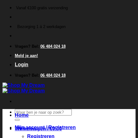
Ga
Vanaf €100 gratis verzending
naar
inhoud
Bezorging 1 á 2 werkdagen
Vragen? Bel:
06 484 024 18
Meld je aan!
Login
Vragen? Bel:
06 484 024 18
Zoeken
Home
naar:
Mijn account / Registreren
Winkelwagen /
€
0.00
Registreren