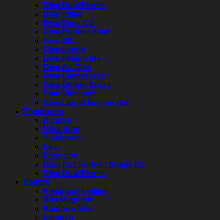
Diva Dual Forms
Diva Vijlen
Diva Easy Gel
Diva Rubber base
Diva Oil
Diva overig
Diva design ink
Diva Art Gels
Diva Glitterspray
Diva Ombre Spray
Diva Vloeistof
Diva Liquid Builder Gel
Tips/forms
A curve
Ultra form
Sjablonen
Lijm
Easy tips
Dual Nail Forms / Shape It’s
Diva Dual Forms
Elektra
Elektrische vijlen
Bits Magnetic
Rainbow Bits
Lampen