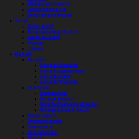
Elektra accesoires
Combi manicure
Diva lampen/frezen
Acryl
Color acryl
Acryl benodigdheden
samples acryl
Poeder
Liqued
Nail art
Airnails
Airnails Stencils
Airnails apparatuur
Airnails paint
Airnails Stencils
Stamping
Stempel gel
Stempelplaten
Stempel benodigdheden
Stempel platen SALE
Aqua Colors
Droogbloemen
Pigmenten
Stickervellen
Strass