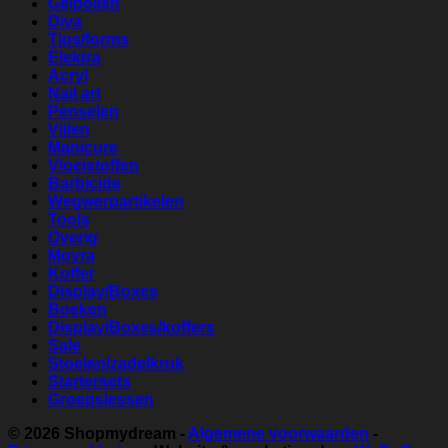
Gelpolish
Diva
Tips/forms
Elektra
Acryl
Nail art
Penselen
Vijlen
Manicure
Vloeistoffen
Barbicide
Wegwerpartikelen
Tools
Overig
Moyra
Koffer
Display/Boxes
Boeken
Display/Boxes/koffers
Sale
Stoelen/zadelkruk
Startersets
Groepslessen
© 2026
Shopmydream
-
Algemene voorwaarden
-