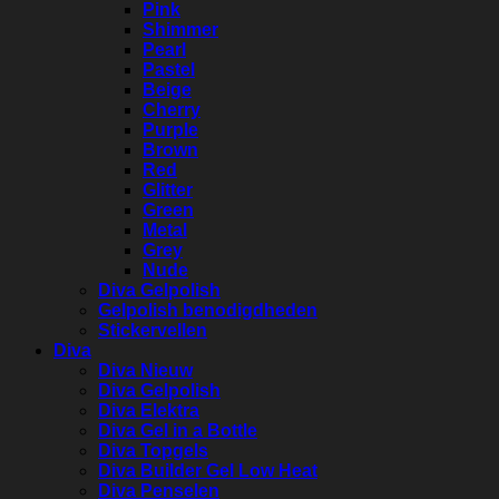
Pink
Shimmer
Pearl
Pastel
Beige
Cherry
Purple
Brown
Red
Glitter
Green
Metal
Grey
Nude
Diva Gelpolish
Gelpolish benodigdheden
Stickervellen
Diva
Diva Nieuw
Diva Gelpolish
Diva Elektra
Diva Gel in a Bottle
Diva Topgels
Diva Builder Gel Low Heat
Diva Penselen