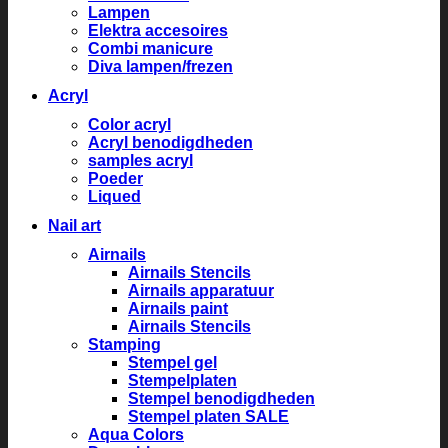
Lampen
Elektra accesoires
Combi manicure
Diva lampen/frezen
Acryl
Color acryl
Acryl benodigdheden
samples acryl
Poeder
Liqued
Nail art
Airnails
Airnails Stencils
Airnails apparatuur
Airnails paint
Airnails Stencils
Stamping
Stempel gel
Stempelplaten
Stempel benodigdheden
Stempel platen SALE
Aqua Colors