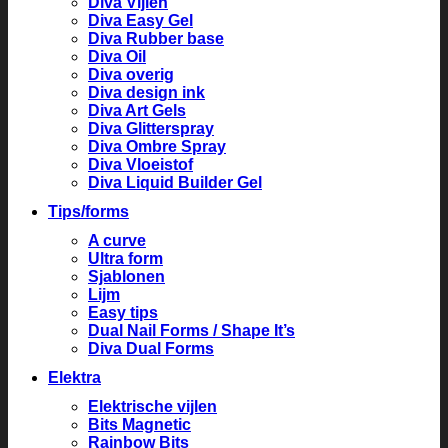
Diva Vijlen
Diva Easy Gel
Diva Rubber base
Diva Oil
Diva overig
Diva design ink
Diva Art Gels
Diva Glitterspray
Diva Ombre Spray
Diva Vloeistof
Diva Liquid Builder Gel
Tips/forms
A curve
Ultra form
Sjablonen
Lijm
Easy tips
Dual Nail Forms / Shape It’s
Diva Dual Forms
Elektra
Elektrische vijlen
Bits Magnetic
Rainbow Bits