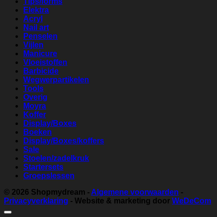
Tips/forms
Elektra
Acryl
Nail art
Penselen
Vijlen
Manicure
Vloeistoffen
Barbicide
Wegwerpartikelen
Tools
Overig
Moyra
Koffer
Display/Boxes
Boeken
Display/Boxes/koffers
Sale
Stoelen/zadelkruk
Startersets
Groepslessen
© 2026
Shopmydream
-
Algemene voorwaarden
-
Privacyverklaring
- Website & marketing door
WeDeCom