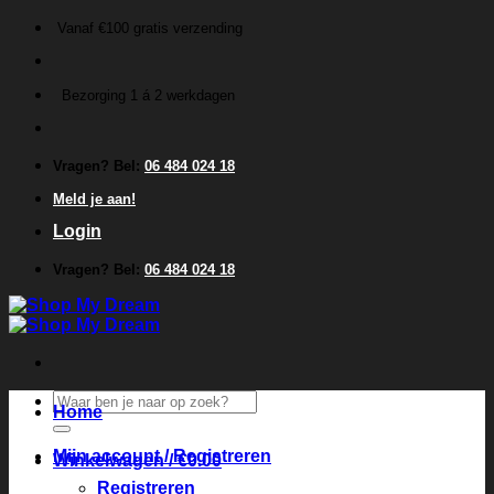
Ga
Vanaf €100 gratis verzending
naar
inhoud
Bezorging 1 á 2 werkdagen
Vragen? Bel:
06 484 024 18
Meld je aan!
Login
Vragen? Bel:
06 484 024 18
Zoeken
Home
naar:
Mijn account / Registreren
Winkelwagen /
€
0.00
Registreren