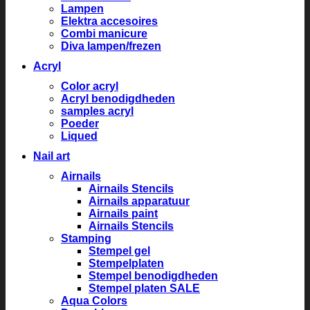
Lampen
Elektra accesoires
Combi manicure
Diva lampen/frezen
Acryl
Color acryl
Acryl benodigdheden
samples acryl
Poeder
Liqued
Nail art
Airnails
Airnails Stencils
Airnails apparatuur
Airnails paint
Airnails Stencils
Stamping
Stempel gel
Stempelplaten
Stempel benodigdheden
Stempel platen SALE
Aqua Colors