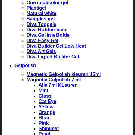
One coat/color gel
Plastigel
Natural white
Samples gel
Diva Topgels
Diva Rubber base
Diva Gel in a Bottle
Diva Easy Gel
Diva Builder Gel Low Heat
Diva Art Gels
Diva Liquid Builder Gel
Gelpolish
Magnetic Gelpolish kleuren 15ml
Magnetic Gelpolish 7 ml
Alle 7ml KLeuren
Mint
Glass
Cat Eye
Yellow
Orange
Blue
Pink
Shimmer
Pearl