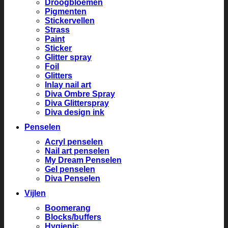
Droogbloemen
Pigmenten
Stickervellen
Strass
Paint
Sticker
Glitter spray
Foil
Glitters
Inlay nail art
Diva Ombre Spray
Diva Glitterspray
Diva design ink
Penselen
Acryl penselen
Nail art penselen
My Dream Penselen
Gel penselen
Diva Penselen
Vijlen
Boomerang
Blocks/buffers
Hygienic