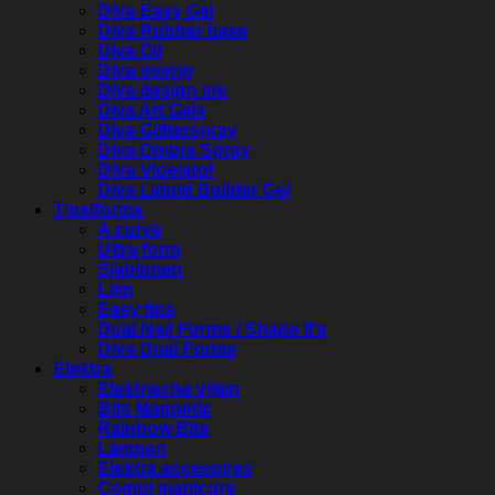
Diva Easy Gel
Diva Rubber base
Diva Oil
Diva overig
Diva design ink
Diva Art Gels
Diva Glitterspray
Diva Ombre Spray
Diva Vloeistof
Diva Liquid Builder Gel
Tips/forms
A curve
Ultra form
Sjablonen
Lijm
Easy tips
Dual Nail Forms / Shape It’s
Diva Dual Forms
Elektra
Elektrische vijlen
Bits Magnetic
Rainbow Bits
Lampen
Elektra accesoires
Combi manicure