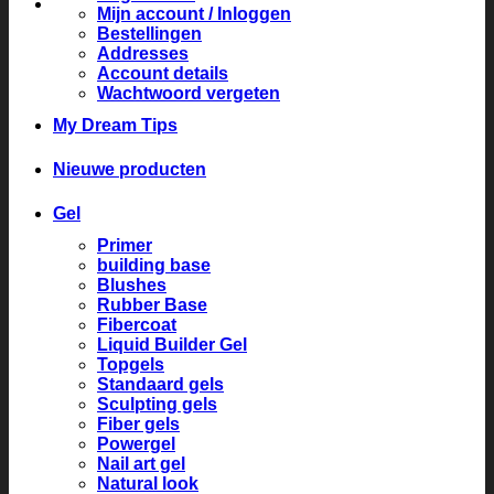
Mijn account / Inloggen
Bestellingen
Addresses
Account details
Wachtwoord vergeten
My Dream Tips
Nieuwe producten
Gel
Primer
building base
Blushes
Rubber Base
Fibercoat
Liquid Builder Gel
Topgels
Standaard gels
Sculpting gels
Fiber gels
Powergel
Nail art gel
Natural look