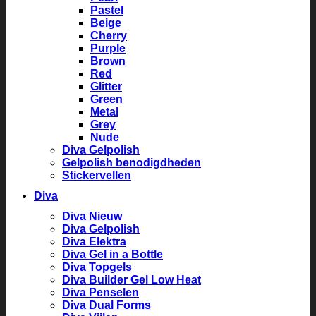
Pastel
Beige
Cherry
Purple
Brown
Red
Glitter
Green
Metal
Grey
Nude
Diva Gelpolish
Gelpolish benodigdheden
Stickervellen
Diva
Diva Nieuw
Diva Gelpolish
Diva Elektra
Diva Gel in a Bottle
Diva Topgels
Diva Builder Gel Low Heat
Diva Penselen
Diva Dual Forms