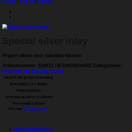
Home
/
Nail art
/
Strass
Special silver inlay
Prijzen alleen voor zakelijke klanten
Artikelnummer:
118921 / 8718634034682
Categorieën:
Inlay nail art
,
Nail art
,
Strass
Vanaf €100 gratis verzending
Bezorging 1 á 2 dagen
Veilig winkelen
Levering op adres of afhalen
Persoonlijk contact
Bel naar
06 484 024 18
Beoordelingen (0)