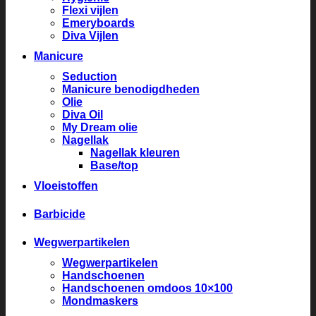
Flexi vijlen
Emeryboards
Diva Vijlen
Manicure
Seduction
Manicure benodigdheden
Olie
Diva Oil
My Dream olie
Nagellak
Nagellak kleuren
Base/top
Vloeistoffen
Barbicide
Wegwerpartikelen
Wegwerpartikelen
Handschoenen
Handschoenen omdoos 10×100
Mondmaskers