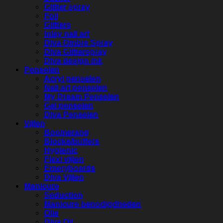
Glitter spray
Foil
Glitters
Inlay nail art
Diva Ombre Spray
Diva Glitterspray
Diva design ink
Penselen
Acryl penselen
Nail art penselen
My Dream Penselen
Gel penselen
Diva Penselen
Vijlen
Boomerang
Blocks/buffers
Hygienic
Flexi vijlen
Emeryboards
Diva Vijlen
Manicure
Seduction
Manicure benodigdheden
Olie
Diva Oil