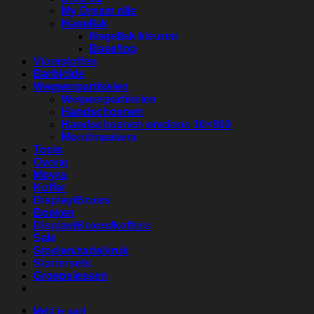
My Dream olie
Nagellak
Nagellak kleuren
Base/top
Vloeistoffen
Barbicide
Wegwerpartikelen
Wegwerpartikelen
Handschoenen
Handschoenen omdoos 10×100
Mondmaskers
Tools
Overig
Moyra
Koffer
Display/Boxes
Boeken
Display/Boxes/koffers
Sale
Stoelen/zadelkruk
Startersets
Groepslessen
Meld je aan!