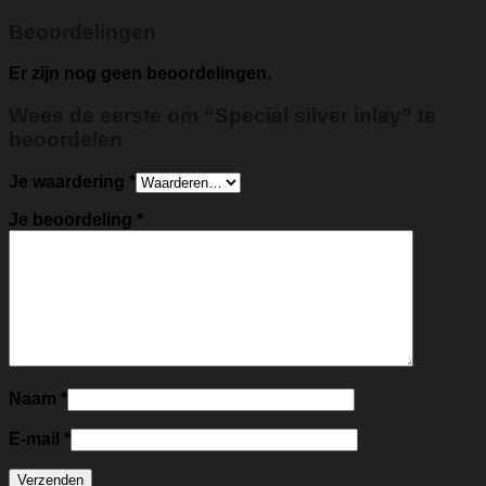
Beoordelingen
Er zijn nog geen beoordelingen.
Wees de eerste om “Special silver inlay” te
beoordelen
Je waardering
*
Je beoordeling
*
Naam
*
E-mail
*