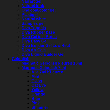
Nail art gel
Natural look
One coat/color gel
Plastigel
Natural white
Samples gel
Diva Topgels
Diva Rubber base
Diva Gel in a Bottle
Diva Easy Gel
Diva Builder Gel Low Heat
Diva Art Gels
Diva Liquid Builder Gel
Gelpolish
Magnetic Gelpolish kleuren 15ml
Magnetic Gelpolish 7 ml
Alle 7ml KLeuren
Mint
Glass
Cat Eye
Yellow
Orange
Blue
Pink
Shimmer