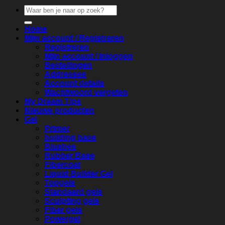
Zoeken
naar:
Home
Mijn account / Registreren
Registreren
Mijn account / Inloggen
Bestellingen
Addresses
Account details
Wachtwoord vergeten
My Dream Tips
Nieuwe producten
Gel
Primer
building base
Blushes
Rubber Base
Fibercoat
Liquid Builder Gel
Topgels
Standaard gels
Sculpting gels
Fiber gels
Powergel