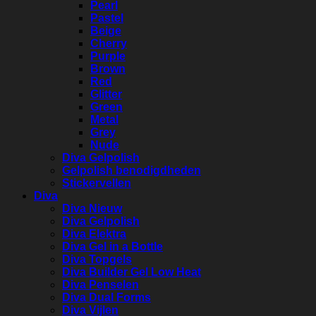
Pearl
Pastel
Beige
Cherry
Purple
Brown
Red
Glitter
Green
Metal
Grey
Nude
Diva Gelpolish
Gelpolish benodigdheden
Stickervellen
Diva
Diva Nieuw
Diva Gelpolish
Diva Elektra
Diva Gel in a Bottle
Diva Topgels
Diva Builder Gel Low Heat
Diva Penselen
Diva Dual Forms
Diva Vijlen