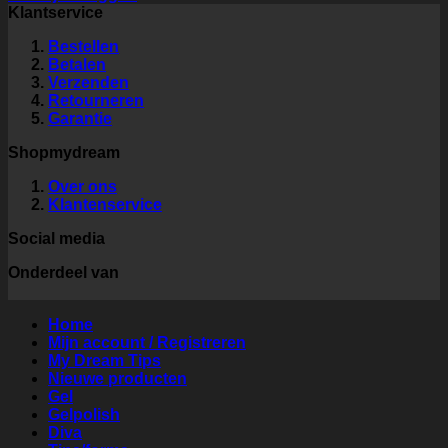
Klantservice
Bestellen
Betalen
Verzenden
Retourneren
Garantie
Shopmydream
Over ons
Klantenservice
Social media
Onderdeel van
Home
Mijn account / Registreren
My Dream Tips
Nieuwe producten
Gel
Gelpolish
Diva