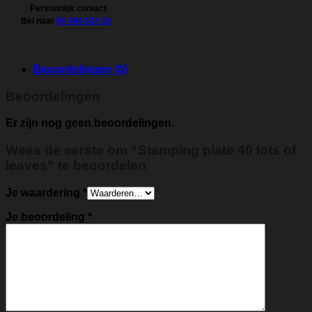
Persoonlijk contact
Bel naar
06 484 024 18
Beoordelingen (0)
Beoordelingen
Er zijn nog geen beoordelingen.
Wees de eerste om “Stamping plate 40 lots of
leaves” te beoordelen
Je waardering
*
Je beoordeling
*