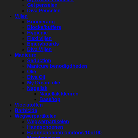
Gel penselen
Diva Penselen
Vijlen
Boomerang
Blocks/buffers
Hygienic
Flexi vijlen
Emeryboards
Diva Vijlen
Manicure
Seduction
Manicure benodigdheden
Olie
Diva Oil
My Dream olie
Nagellak
Nagellak kleuren
Base/top
Vloeistoffen
Barbicide
Wegwerpartikelen
Wegwerpartikelen
Handschoenen
Handschoenen omdoos 10×100