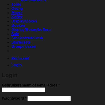
Mondmaskers
Tools
Overig
Moyra
Koffer
Display/Boxes
Boeken
Display/Boxes/koffers
Sale
Stoelen/zadelkruk
Startersets
Groepslessen
Meld je aan!
Login
Login
Vereist
Gebruikersnaam of e-mailadres
*
Vereist
Wachtwoord
*