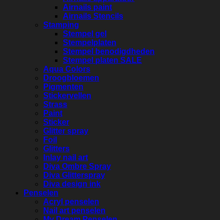
Airnails paint
Airnails Stencils
Stamping
Stempel gel
Stempelplaten
Stempel benodigdheden
Stempel platen SALE
Aqua Colors
Droogbloemen
Pigmenten
Stickervellen
Strass
Paint
Sticker
Glitter spray
Foil
Glitters
Inlay nail art
Diva Ombre Spray
Diva Glitterspray
Diva design ink
Penselen
Acryl penselen
Nail art penselen
My Dream Penselen