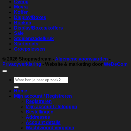
Overig
Moyra
Koffer
Display/Boxes
Boeken
Display/Boxes/koffers
Sale
Stoelen/zadelkruk
Startersets
Groepslessen
© 2026
Shopmydream
-
Algemene voorwaarden
-
Privacyverklaring
- Website & marketing door
WeDeCom
Zoeken
naar:
Home
Mijn account / Registreren
Registreren
Mijn account / Inloggen
Bestellingen
Addresses
Account details
Wachtwoord vergeten