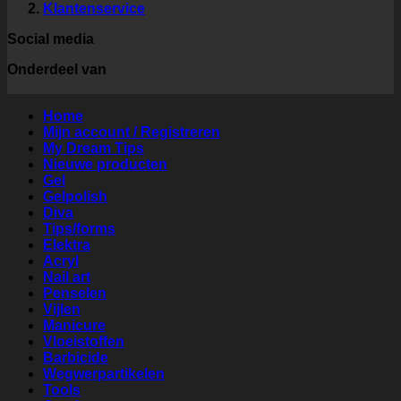
Klantenservice
Social media
Onderdeel van
Home
Mijn account / Registreren
My Dream Tips
Nieuwe producten
Gel
Gelpolish
Diva
Tips/forms
Elektra
Acryl
Nail art
Penselen
Vijlen
Manicure
Vloeistoffen
Barbicide
Wegwerpartikelen
Tools