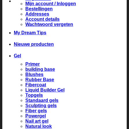
Mijn account / Inloggen
Bestellingen
Addresses
Account details
Wachtwoord vergeten
My Dream Tips
Nieuwe producten
Gel
Primer
building base
Blushes
Rubber Base
Fibercoat
Liquid Builder Gel
Topgels
Standaard gels
Sculpting gels
Fiber gels
Powergel
Nail art gel
Natural look