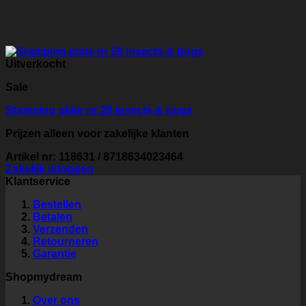
Uitverkocht
Sale
Stamping plate nr 28 insects & bugs
Prijzen alleen voor zakelijke klanten
Artikel nr: 118631 / 8718634023464
Zakelijk inloggen
Klantservice
Bestellen
Betalen
Verzenden
Retourneren
Garantie
Shopmydream
Over ons