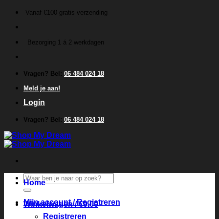
Ga
Vanaf €100 gratis verzending
naar
inhoud
Bezorging 1 á 2 werkdagen
Vragen? Bel:
06 484 024 18
Meld je aan!
Login
Vragen? Bel:
06 484 024 18
Zoeken
Home
naar:
Mijn account / Registreren
Winkelwagen /
€
0.00
Registreren