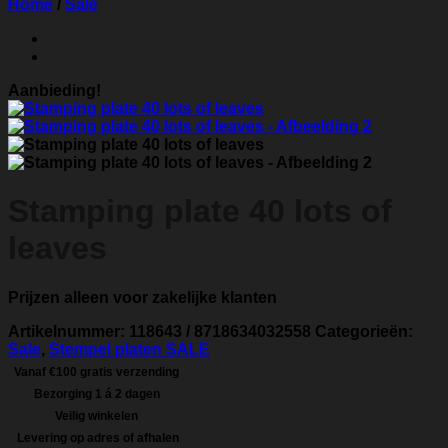
Home
/
Sale
Aanbieding!
Stamping plate 40 lots of
leaves
Prijzen alleen voor zakelijke klanten
Artikelnummer:
118643 / 8718634032558
Categorieën:
Sale
,
Stempel platen SALE
Vanaf €100 gratis verzending
Bezorging 1 á 2 dagen
Veilig winkelen
Levering op adres of afhalen