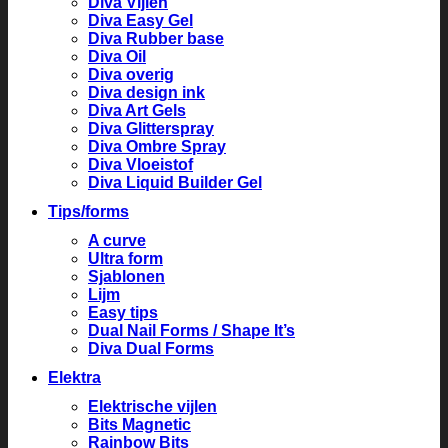
Diva Vijlen
Diva Easy Gel
Diva Rubber base
Diva Oil
Diva overig
Diva design ink
Diva Art Gels
Diva Glitterspray
Diva Ombre Spray
Diva Vloeistof
Diva Liquid Builder Gel
Tips/forms
A curve
Ultra form
Sjablonen
Lijm
Easy tips
Dual Nail Forms / Shape It’s
Diva Dual Forms
Elektra
Elektrische vijlen
Bits Magnetic
Rainbow Bits