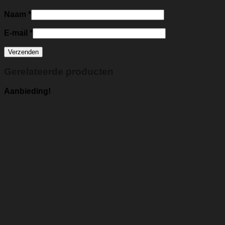
Naam
*
E-mail
*
Gerelateerde producten
Aanbieding!