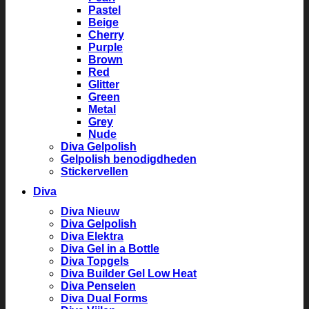
Pastel
Beige
Cherry
Purple
Brown
Red
Glitter
Green
Metal
Grey
Nude
Diva Gelpolish
Gelpolish benodigdheden
Stickervellen
Diva
Diva Nieuw
Diva Gelpolish
Diva Elektra
Diva Gel in a Bottle
Diva Topgels
Diva Builder Gel Low Heat
Diva Penselen
Diva Dual Forms