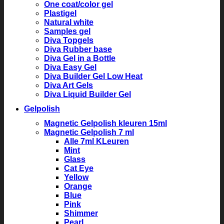
One coat/color gel
Plastigel
Natural white
Samples gel
Diva Topgels
Diva Rubber base
Diva Gel in a Bottle
Diva Easy Gel
Diva Builder Gel Low Heat
Diva Art Gels
Diva Liquid Builder Gel
Gelpolish
Magnetic Gelpolish kleuren 15ml
Magnetic Gelpolish 7 ml
Alle 7ml KLeuren
Mint
Glass
Cat Eye
Yellow
Orange
Blue
Pink
Shimmer
Pearl