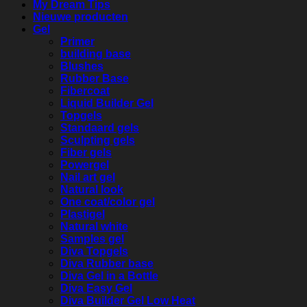
My Dream Tips
Nieuwe producten
Gel
Primer
building base
Blushes
Rubber Base
Fibercoat
Liquid Builder Gel
Topgels
Standaard gels
Sculpting gels
Fiber gels
Powergel
Nail art gel
Natural look
One coat/color gel
Plastigel
Natural white
Samples gel
Diva Topgels
Diva Rubber base
Diva Gel in a Bottle
Diva Easy Gel
Diva Builder Gel Low Heat