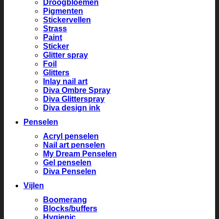
Droogbloemen
Pigmenten
Stickervellen
Strass
Paint
Sticker
Glitter spray
Foil
Glitters
Inlay nail art
Diva Ombre Spray
Diva Glitterspray
Diva design ink
Penselen
Acryl penselen
Nail art penselen
My Dream Penselen
Gel penselen
Diva Penselen
Vijlen
Boomerang
Blocks/buffers
Hygienic