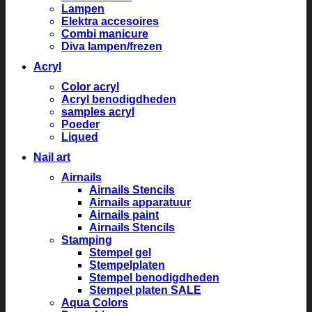
Lampen
Elektra accesoires
Combi manicure
Diva lampen/frezen
Acryl
Color acryl
Acryl benodigdheden
samples acryl
Poeder
Liqued
Nail art
Airnails
Airnails Stencils
Airnails apparatuur
Airnails paint
Airnails Stencils
Stamping
Stempel gel
Stempelplaten
Stempel benodigdheden
Stempel platen SALE
Aqua Colors