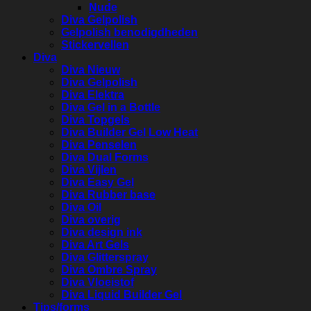
Nude
Diva Gelpolish
Gelpolish benodigdheden
Stickervellen
Diva
Diva Nieuw
Diva Gelpolish
Diva Elektra
Diva Gel in a Bottle
Diva Topgels
Diva Builder Gel Low Heat
Diva Penselen
Diva Dual Forms
Diva Vijlen
Diva Easy Gel
Diva Rubber base
Diva Oil
Diva overig
Diva design ink
Diva Art Gels
Diva Glitterspray
Diva Ombre Spray
Diva Vloeistof
Diva Liquid Builder Gel
Tips/forms