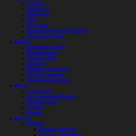
A curve
Ultra form
Sjablonen
Lijm
Easy tips
Dual Nail Forms / Shape It’s
Diva Dual Forms
Elektra
Elektrische vijlen
Bits Magnetic
Rainbow Bits
Lampen
Elektra accesoires
Combi manicure
Diva lampen/frezen
Acryl
Color acryl
Acryl benodigdheden
samples acryl
Poeder
Liqued
Nail art
Airnails
Airnails Stencils
Airnails apparatuur