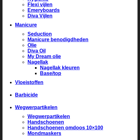
Flexi vijlen
Emeryboards
Diva Vijlen
Manicure
Seduction
Manicure benodigdheden
Olie
Diva Oil
My Dream olie
Nagellak
Nagellak kleuren
Base/top
Vloeistoffen
Barbicide
Wegwerpartikelen
Wegwerpartikelen
Handschoenen
Handschoenen omdoos 10×100
Mondmaskers