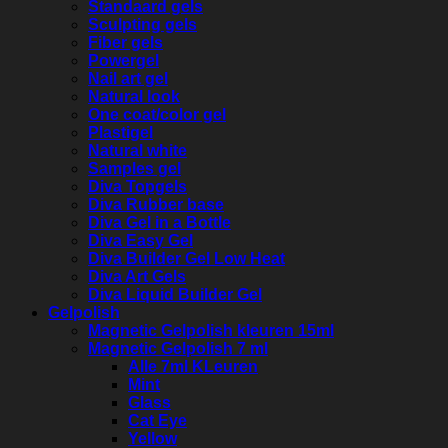
Standaard gels
Sculpting gels
Fiber gels
Powergel
Nail art gel
Natural look
One coat/color gel
Plastigel
Natural white
Samples gel
Diva Topgels
Diva Rubber base
Diva Gel in a Bottle
Diva Easy Gel
Diva Builder Gel Low Heat
Diva Art Gels
Diva Liquid Builder Gel
Gelpolish
Magnetic Gelpolish kleuren 15ml
Magnetic Gelpolish 7 ml
Alle 7ml KLeuren
Mint
Glass
Cat Eye
Yellow