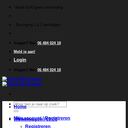
Ga
Vanaf €100 gratis verzending
naar
inhoud
Bezorging 1 á 2 werkdagen
Vragen? Bel:
06 484 024 18
Meld je aan!
Login
Vragen? Bel:
06 484 024 18
Zoeken
Home
naar:
Mijn account / Registreren
Winkelwagen /
€
0.00
Registreren