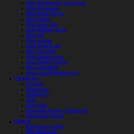
Diva Builder Gel Low Heat
Diva Penselen
Diva Dual Forms
Diva Vijlen
Diva Easy Gel
Diva Rubber base
Diva Oil
Diva overig
Diva design ink
Diva Art Gels
Diva Glitterspray
Diva Ombre Spray
Diva Vloeistof
Diva Liquid Builder Gel
Tips/forms
A curve
Ultra form
Sjablonen
Lijm
Easy tips
Dual Nail Forms / Shape It’s
Diva Dual Forms
Elektra
Elektrische vijlen
Bits Magnetic