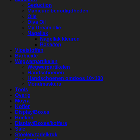
Seduction
Manicure benodigdheden
Olie
Diva Oil
My Dream olie
Nagellak
Nagellak kleuren
Base/top
Vloeistoffen
Barbicide
Wegwerpartikelen
Wegwerpartikelen
Handschoenen
Handschoenen omdoos 10×100
Mondmaskers
Tools
Overig
Moyra
Koffer
Display/Boxes
Boeken
Display/Boxes/koffers
Sale
Stoelen/zadelkruk