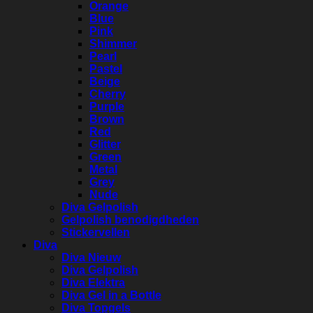
Orange
Blue
Pink
Shimmer
Pearl
Pastel
Beige
Cherry
Purple
Brown
Red
Glitter
Green
Metal
Grey
Nude
Diva Gelpolish
Gelpolish benodigdheden
Stickervellen
Diva
Diva Nieuw
Diva Gelpolish
Diva Elektra
Diva Gel in a Bottle
Diva Topgels