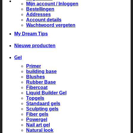
Mijn account / Inloggen
Bestellingen
Addresses
Account details
Wachtwoord vergeten
My Dream Tips
Nieuwe producten
Gel
Primer
building base
Blushes
Rubber Base
Fibercoat
Liquid Builder Gel
Topgels
Standaard gels
Sculpting gels
Fiber gels
Powergel
Nail art gel
Natural look