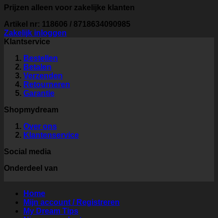
Prijzen alleen voor zakelijke klanten
Artikel nr: 118606 / 8718634090985
Zakelijk inloggen
Klantservice
Bestellen
Betalen
Verzenden
Retourneren
Garantie
Shopmydream
Over ons
Klantenservice
Social media
Onderdeel van
Home
Mijn account / Registreren
My Dream Tips