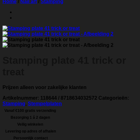
Home
/
Nail art
/
Stamping
Stamping plate 41 trick or
treat
Prijzen alleen voor zakelijke klanten
Artikelnummer:
118644 / 8718634032572
Categorieën:
Stamping
,
Stempelplaten
Vanaf €100 gratis verzending
Bezorging 1 á 2 dagen
Veilig winkelen
Levering op adres of afhalen
Persoonlijk contact