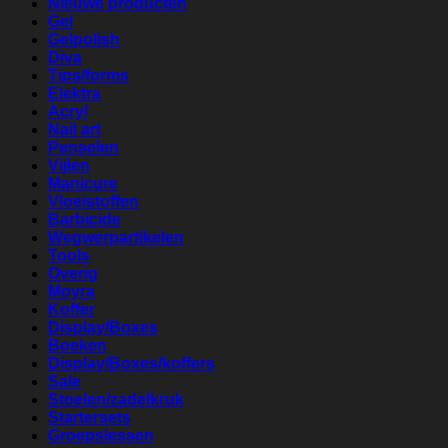
Nieuwe producten
Gel
Gelpolish
Diva
Tips/forms
Elektra
Acryl
Nail art
Penselen
Vijlen
Manicure
Vloeistoffen
Barbicide
Wegwerpartikelen
Tools
Overig
Moyra
Koffer
Display/Boxes
Boeken
Display/Boxes/koffers
Sale
Stoelen/zadelkruk
Startersets
Groepslessen