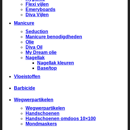
Flexi vijlen
Emeryboards
Diva Vijlen
Manicure
Seduction
Manicure benodigdheden
Olie
Diva Oil
My Dream olie
Nagellak
Nagellak kleuren
Base/top
Vloeistoffen
Barbicide
Wegwerpartikelen
Wegwerpartikelen
Handschoenen
Handschoenen omdoos 10×100
Mondmaskers