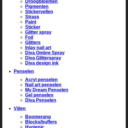
Droogbloemen
Pigmenten
Stickervellen
Strass
Paint
Sticker
Glitter spray
Foil
Glitters
Inlay nail art
Diva Ombre Spray
Diva Glitterspray
Diva design ink
Penselen
Acryl penselen
Nail art penselen
My Dream Penselen
Gel penselen
Diva Penselen
Vijlen
Boomerang
Blocks/buffers
Hygienic