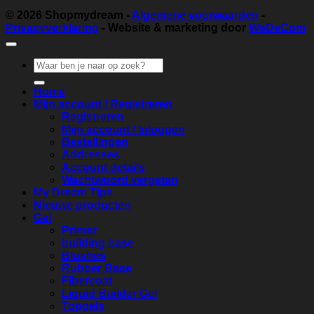
© 2026
Shopmydream
-
Algemene voorwaarden
-
Privacyverklaring
- Website & marketing door
WeDeCom
Zoeken
naar:
Home
Mijn account / Registreren
Registreren
Mijn account / Inloggen
Bestellingen
Addresses
Account details
Wachtwoord vergeten
My Dream Tips
Nieuwe producten
Gel
Primer
building base
Blushes
Rubber Base
Fibercoat
Liquid Builder Gel
Topgels