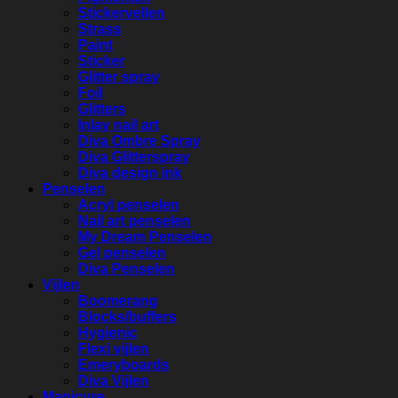
Stickervellen
Strass
Paint
Sticker
Glitter spray
Foil
Glitters
Inlay nail art
Diva Ombre Spray
Diva Glitterspray
Diva design ink
Penselen
Acryl penselen
Nail art penselen
My Dream Penselen
Gel penselen
Diva Penselen
Vijlen
Boomerang
Blocks/buffers
Hygienic
Flexi vijlen
Emeryboards
Diva Vijlen
Manicure