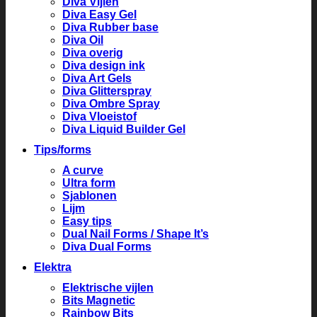
Diva Vijlen
Diva Easy Gel
Diva Rubber base
Diva Oil
Diva overig
Diva design ink
Diva Art Gels
Diva Glitterspray
Diva Ombre Spray
Diva Vloeistof
Diva Liquid Builder Gel
Tips/forms
A curve
Ultra form
Sjablonen
Lijm
Easy tips
Dual Nail Forms / Shape It’s
Diva Dual Forms
Elektra
Elektrische vijlen
Bits Magnetic
Rainbow Bits