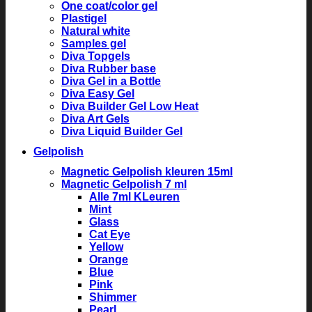
One coat/color gel
Plastigel
Natural white
Samples gel
Diva Topgels
Diva Rubber base
Diva Gel in a Bottle
Diva Easy Gel
Diva Builder Gel Low Heat
Diva Art Gels
Diva Liquid Builder Gel
Gelpolish
Magnetic Gelpolish kleuren 15ml
Magnetic Gelpolish 7 ml
Alle 7ml KLeuren
Mint
Glass
Cat Eye
Yellow
Orange
Blue
Pink
Shimmer
Pearl