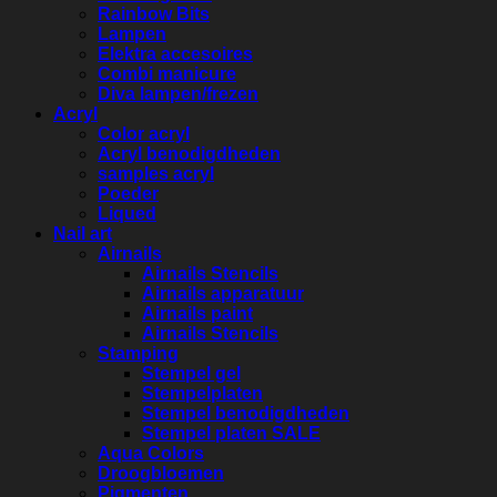
Rainbow Bits
Lampen
Elektra accesoires
Combi manicure
Diva lampen/frezen
Acryl
Color acryl
Acryl benodigdheden
samples acryl
Poeder
Liqued
Nail art
Airnails
Airnails Stencils
Airnails apparatuur
Airnails paint
Airnails Stencils
Stamping
Stempel gel
Stempelplaten
Stempel benodigdheden
Stempel platen SALE
Aqua Colors
Droogbloemen
Pigmenten