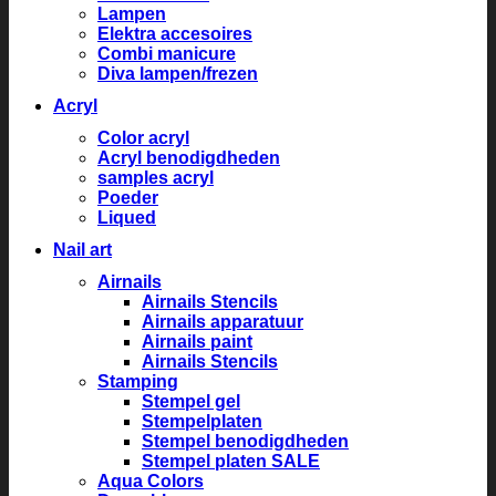
Lampen
Elektra accesoires
Combi manicure
Diva lampen/frezen
Acryl
Color acryl
Acryl benodigdheden
samples acryl
Poeder
Liqued
Nail art
Airnails
Airnails Stencils
Airnails apparatuur
Airnails paint
Airnails Stencils
Stamping
Stempel gel
Stempelplaten
Stempel benodigdheden
Stempel platen SALE
Aqua Colors