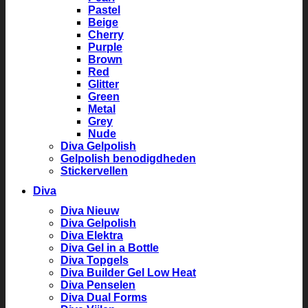
Pastel
Beige
Cherry
Purple
Brown
Red
Glitter
Green
Metal
Grey
Nude
Diva Gelpolish
Gelpolish benodigdheden
Stickervellen
Diva
Diva Nieuw
Diva Gelpolish
Diva Elektra
Diva Gel in a Bottle
Diva Topgels
Diva Builder Gel Low Heat
Diva Penselen
Diva Dual Forms