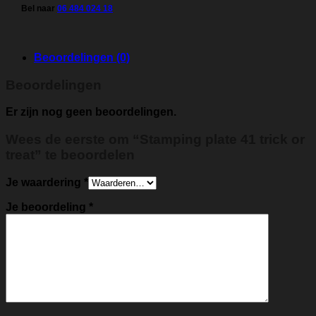
Bel naar
06 484 024 18
Beoordelingen (0)
Beoordelingen
Er zijn nog geen beoordelingen.
Wees de eerste om “Stamping plate 41 trick or
treat” te beoordelen
Je waardering
*
Je beoordeling
*