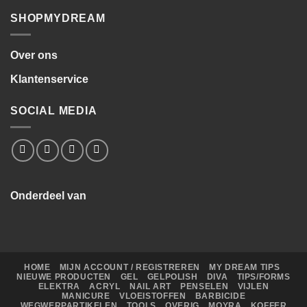
SHOPMYDREAM
Over ons
Klantenservice
SOCIAL MEDIA
Onderdeel van
HOME
MIJN ACCOUNT / REGISTREREN
MY DREAM TIPS
NIEUWE PRODUCTEN
GEL
GELPOLISH
DIVA
TIPS/FORMS
ELEKTRA
ACRYL
NAIL ART
PENSELEN
VIJLEN
MANICURE
VLOEISTOFFEN
BARBICIDE
WEGWERPARTIKELEN
TOOLS
OVERIG
MOYRA
KOFFER