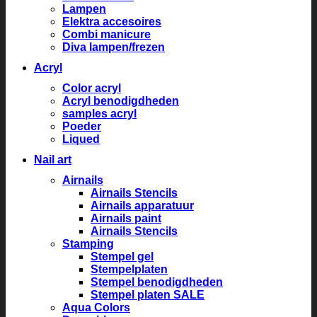
Lampen
Elektra accesoires
Combi manicure
Diva lampen/frezen
Acryl
Color acryl
Acryl benodigdheden
samples acryl
Poeder
Liqued
Nail art
Airnails
Airnails Stencils
Airnails apparatuur
Airnails paint
Airnails Stencils
Stamping
Stempel gel
Stempelplaten
Stempel benodigdheden
Stempel platen SALE
Aqua Colors