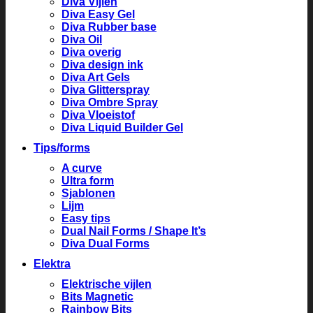
Diva Vijlen
Diva Easy Gel
Diva Rubber base
Diva Oil
Diva overig
Diva design ink
Diva Art Gels
Diva Glitterspray
Diva Ombre Spray
Diva Vloeistof
Diva Liquid Builder Gel
Tips/forms
A curve
Ultra form
Sjablonen
Lijm
Easy tips
Dual Nail Forms / Shape It’s
Diva Dual Forms
Elektra
Elektrische vijlen
Bits Magnetic
Rainbow Bits