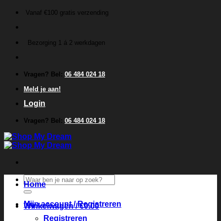
Ga
Vanaf €100 gratis verzending
naar
inhoud
Bezorging 1 á 2 werkdagen
Vragen? Bel:
06 484 024 18
Meld je aan!
Login
Vragen? Bel:
06 484 024 18
Zoeken
Home
naar:
Mijn account / Registreren
Winkelwagen /
€
0.00
Registreren