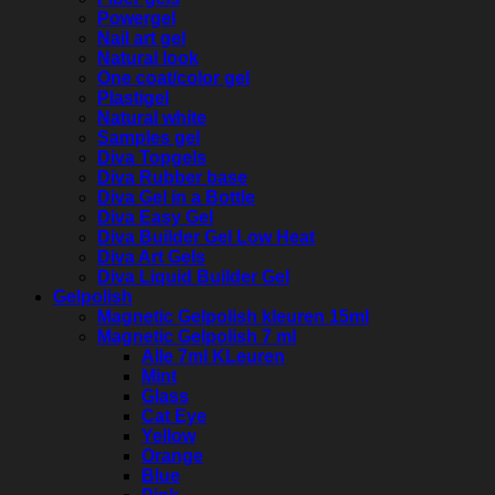
Powergel
Nail art gel
Natural look
One coat/color gel
Plastigel
Natural white
Samples gel
Diva Topgels
Diva Rubber base
Diva Gel in a Bottle
Diva Easy Gel
Diva Builder Gel Low Heat
Diva Art Gels
Diva Liquid Builder Gel
Gelpolish
Magnetic Gelpolish kleuren 15ml
Magnetic Gelpolish 7 ml
Alle 7ml KLeuren
Mint
Glass
Cat Eye
Yellow
Orange
Blue