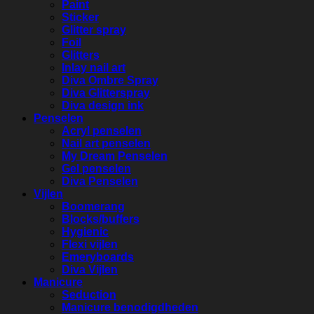
Paint
Sticker
Glitter spray
Foil
Glitters
Inlay nail art
Diva Ombre Spray
Diva Glitterspray
Diva design ink
Penselen
Acryl penselen
Nail art penselen
My Dream Penselen
Gel penselen
Diva Penselen
Vijlen
Boomerang
Blocks/buffers
Hygienic
Flexi vijlen
Emeryboards
Diva Vijlen
Manicure
Seduction
Manicure benodigdheden