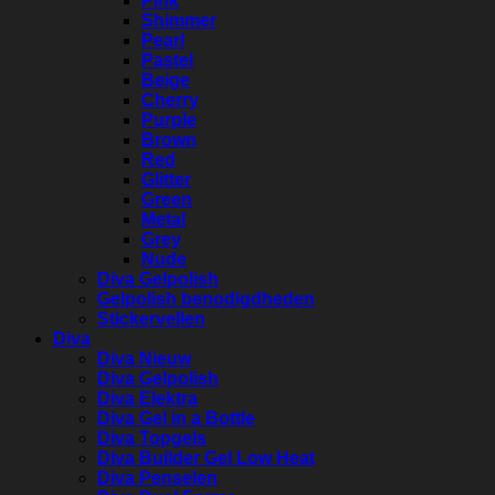
Pink
Shimmer
Pearl
Pastel
Beige
Cherry
Purple
Brown
Red
Glitter
Green
Metal
Grey
Nude
Diva Gelpolish
Gelpolish benodigdheden
Stickervellen
Diva
Diva Nieuw
Diva Gelpolish
Diva Elektra
Diva Gel in a Bottle
Diva Topgels
Diva Builder Gel Low Heat
Diva Penselen