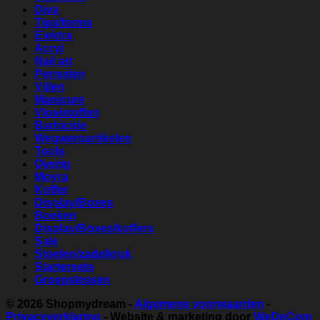
Diva
Tips/forms
Elektra
Acryl
Nail art
Penselen
Vijlen
Manicure
Vloeistoffen
Barbicide
Wegwerpartikelen
Tools
Overig
Moyra
Koffer
Display/Boxes
Boeken
Display/Boxes/koffers
Sale
Stoelen/zadelkruk
Startersets
Groepslessen
© 2026
Shopmydream
-
Algemene voorwaarden
-
Privacyverklaring
- Website & marketing door
WeDeCom