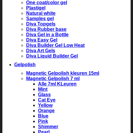
One coat/color gel
Plastigel
Natural white
Samples gel
Diva Topgels
Diva Rubber base
Diva Gel in a Bottle
Diva Easy Gel
Diva Builder Gel Low Heat
Diva Art Gels
Diva Liquid Builder Gel
Gelpolish
Magnetic Gelpolish kleuren 15ml
Magnetic Gelpolish 7 ml
Alle 7ml KLeuren
Mint
Glass
Cat Eye
Yellow
Orange
Blue
Pink
Shimmer
Pearl