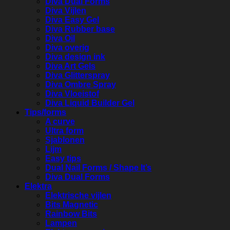
Diva Dual Forms
Diva Vijlen
Diva Easy Gel
Diva Rubber base
Diva Oil
Diva overig
Diva design ink
Diva Art Gels
Diva Glitterspray
Diva Ombre Spray
Diva Vloeistof
Diva Liquid Builder Gel
Tips/forms
A curve
Ultra form
Sjablonen
Lijm
Easy tips
Dual Nail Forms / Shape It’s
Diva Dual Forms
Elektra
Elektrische vijlen
Bits Magnetic
Rainbow Bits
Lampen