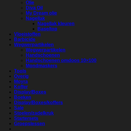
Olie
Diva Oil
My Dream olie
Nagellak
Nagellak kleuren
Base/top
Vloeistoffen
Barbicide
Wegwerpartikelen
Wegwerpartikelen
Handschoenen
Handschoenen omdoos 10×100
Mondmaskers
Tools
Overig
Moyra
Koffer
Display/Boxes
Boeken
Display/Boxes/koffers
Sale
Stoelen/zadelkruk
Startersets
Groepslessen