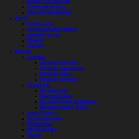
Elektra accesoires
Combi manicure
Diva lampen/frezen
Acryl
Color acryl
Acryl benodigdheden
samples acryl
Poeder
Liqued
Nail art
Airnails
Airnails Stencils
Airnails apparatuur
Airnails paint
Airnails Stencils
Stamping
Stempel gel
Stempelplaten
Stempel benodigdheden
Stempel platen SALE
Aqua Colors
Droogbloemen
Pigmenten
Stickervellen
Strass