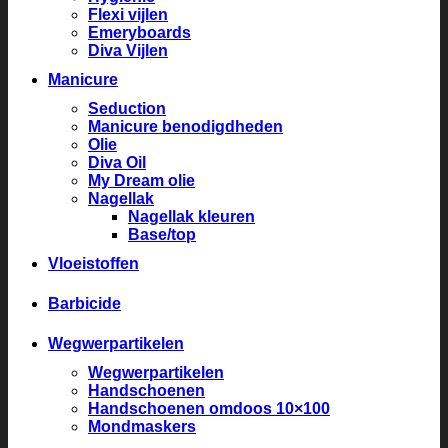
Flexi vijlen
Emeryboards
Diva Vijlen
Manicure
Seduction
Manicure benodigdheden
Olie
Diva Oil
My Dream olie
Nagellak
Nagellak kleuren
Base/top
Vloeistoffen
Barbicide
Wegwerpartikelen
Wegwerpartikelen
Handschoenen
Handschoenen omdoos 10×100
Mondmaskers