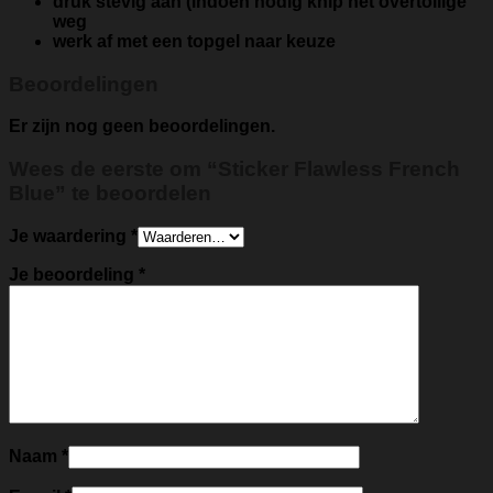
druk stevig aan (indoen nodig knip het overtollige
weg
werk af met een topgel naar keuze
Beoordelingen
Er zijn nog geen beoordelingen.
Wees de eerste om “Sticker Flawless French
Blue” te beoordelen
Je waardering
*
Je beoordeling
*
Naam
*