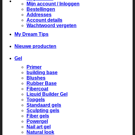
Mijn account / Inloggen
Bestellingen
Addresses
Account details
Wachtwoord vergeten
My Dream Tips
Nieuwe producten
Gel
Primer
building base
Blushes
Rubber Base
Fibercoat
Liquid Builder Gel
Topgels
Standaard gels
Sculpting gels
Fiber gels
Powergel
Nail art gel
Natural look