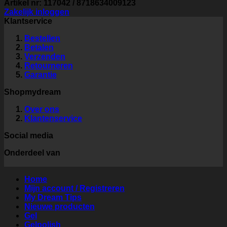
Artikel nr: 117042 / 8718634009123
Zakelijk inloggen
Klantservice
Bestellen
Betalen
Verzenden
Retourneren
Garantie
Shopmydream
Over ons
Klantenservice
Social media
Onderdeel van
Home
Mijn account / Registreren
My Dream Tips
Nieuwe producten
Gel
Gelpolish