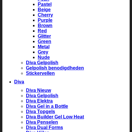
Pastel
Beige
Cherry
Purple
Brown
Red
Glitter
Green
Metal
Grey
Nude
Diva Gelpolish
Gelpolish benodigdheden
Stickervellen
Diva
Diva Nieuw
Diva Gelpolish
Diva Elektra
Diva Gel in a Bottle
Diva Topgels
Diva Builder Gel Low Heat
Diva Penselen
Diva Dual Forms