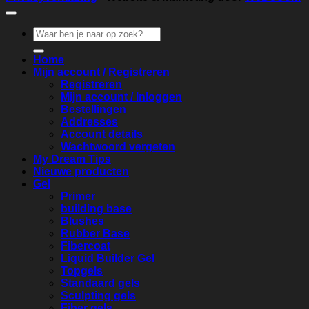
Zoeken
naar:
Home
Mijn account / Registreren
Registreren
Mijn account / Inloggen
Bestellingen
Addresses
Account details
Wachtwoord vergeten
My Dream Tips
Nieuwe producten
Gel
Primer
building base
Blushes
Rubber Base
Fibercoat
Liquid Builder Gel
Topgels
Standaard gels
Sculpting gels
Fiber gels