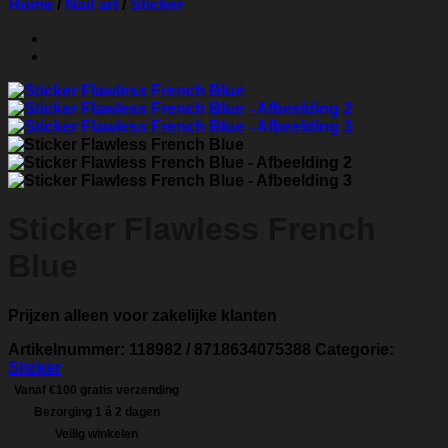
Home
/
Nail art
/
Sticker
Sticker Flawless French
Blue
Prijzen alleen voor zakelijke klanten
Artikelnummer:
118982 / 8718634075388
Categorie:
Sticker
Vanaf €100 gratis verzending
Bezorging 1 á 2 dagen
Veilig winkelen