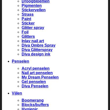
Droogbloemen
Pigmenten
Stickervellen
Strass
Paint
Sticker
Glitter spray
Foil
Glitters
Inlay nail art
Diva Ombre Spray
Diva Glitterspray
Diva design ink
Penselen
Acryl penselen
Nail art penselen
My Dream Penselen
Gel penselen
Diva Penselen
Vijlen
Boomerang
Blocks/buffers
Hygienic