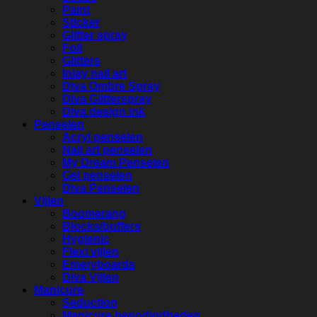
Paint
Sticker
Glitter spray
Foil
Glitters
Inlay nail art
Diva Ombre Spray
Diva Glitterspray
Diva design ink
Penselen
Acryl penselen
Nail art penselen
My Dream Penselen
Gel penselen
Diva Penselen
Vijlen
Boomerang
Blocks/buffers
Hygienic
Flexi vijlen
Emeryboards
Diva Vijlen
Manicure
Seduction
Manicure benodigdheden