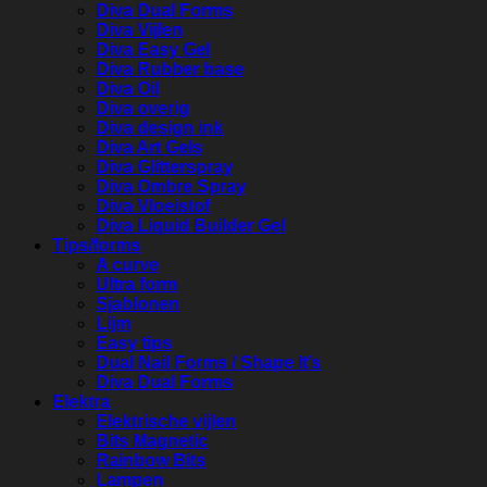
Diva Dual Forms
Diva Vijlen
Diva Easy Gel
Diva Rubber base
Diva Oil
Diva overig
Diva design ink
Diva Art Gels
Diva Glitterspray
Diva Ombre Spray
Diva Vloeistof
Diva Liquid Builder Gel
Tips/forms
A curve
Ultra form
Sjablonen
Lijm
Easy tips
Dual Nail Forms / Shape It’s
Diva Dual Forms
Elektra
Elektrische vijlen
Bits Magnetic
Rainbow Bits
Lampen