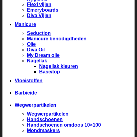
Flexi vijlen
Emeryboards
Diva Vijlen
Manicure
Seduction
Manicure benodigdheden
Olie
Diva Oil
My Dream olie
Nagellak
Nagellak kleuren
Base/top
Vloeistoffen
Barbicide
Wegwerpartikelen
Wegwerpartikelen
Handschoenen
Handschoenen omdoos 10×100
Mondmaskers