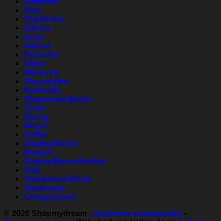
Gelpolish
Diva
Tips/forms
Elektra
Acryl
Nail art
Penselen
Vijlen
Manicure
Vloeistoffen
Barbicide
Wegwerpartikelen
Tools
Overig
Moyra
Koffer
Display/Boxes
Boeken
Display/Boxes/koffers
Sale
Stoelen/zadelkruk
Startersets
Groepslessen
© 2026
Shopmydream
-
Algemene voorwaarden
-