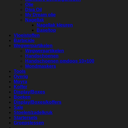
Olie
Diva Oil
My Dream olie
Nagellak
Nagellak kleuren
Base/top
Vloeistoffen
Barbicide
Wegwerpartikelen
Wegwerpartikelen
Handschoenen
Handschoenen omdoos 10×100
Mondmaskers
Tools
Overig
Moyra
Koffer
Display/Boxes
Boeken
Display/Boxes/koffers
Sale
Stoelen/zadelkruk
Startersets
Groepslessen