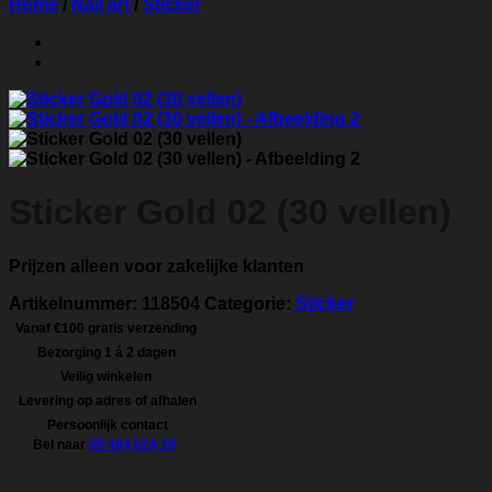
Home
/
Nail art
/
Sticker
Sticker Gold 02 (30 vellen)
Prijzen alleen voor zakelijke klanten
Artikelnummer:
118504
Categorie:
Sticker
Vanaf €100 gratis verzending
Bezorging 1 á 2 dagen
Veilig winkelen
Levering op adres of afhalen
Persoonlijk contact
Bel naar
06 484 024 18