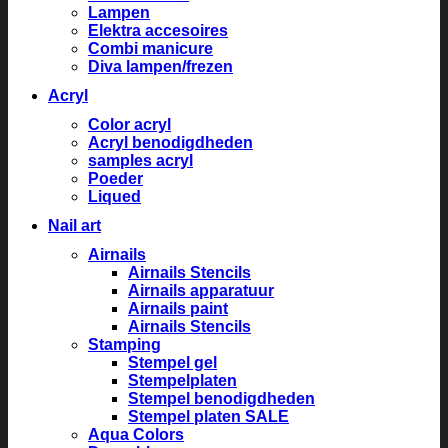
Lampen
Elektra accesoires
Combi manicure
Diva lampen/frezen
Acryl
Color acryl
Acryl benodigdheden
samples acryl
Poeder
Liqued
Nail art
Airnails
Airnails Stencils
Airnails apparatuur
Airnails paint
Airnails Stencils
Stamping
Stempel gel
Stempelplaten
Stempel benodigdheden
Stempel platen SALE
Aqua Colors