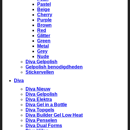
Pastel
Beige
Cherry
Purple
Brown
Red
Glitter
Green
Metal
Grey
Nude
Diva Gelpolish
Gelpolish benodigdheden
Stickervellen
Diva
Diva Nieuw
Diva Gelpolish
Diva Elektra
Diva Gel in a Bottle
Diva Topgels
Diva Builder Gel Low Heat
Diva Penselen
Diva Dual Forms