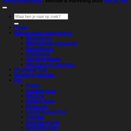
Privacyverklaring
- Website & marketing door
WeDeCom
Zoeken
naar:
Home
Mijn account / Registreren
Registreren
Mijn account / Inloggen
Bestellingen
Addresses
Account details
Wachtwoord vergeten
My Dream Tips
Nieuwe producten
Gel
Primer
building base
Blushes
Rubber Base
Fibercoat
Liquid Builder Gel
Topgels
Standaard gels
Sculpting gels