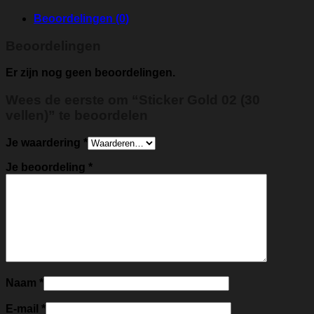
Beoordelingen (0)
Beoordelingen
Er zijn nog geen beoordelingen.
Wees de eerste om “Sticker Gold 02 (30
vellen)” te beoordelen
Je waardering
*
Je beoordeling
*
Naam
*
E-mail
*