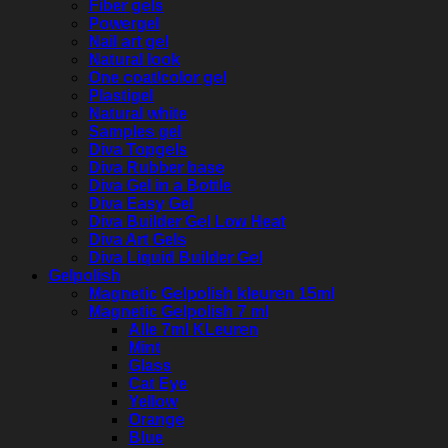
Fiber gels
Powergel
Nail art gel
Natural look
One coat/color gel
Plastigel
Natural white
Samples gel
Diva Topgels
Diva Rubber base
Diva Gel in a Bottle
Diva Easy Gel
Diva Builder Gel Low Heat
Diva Art Gels
Diva Liquid Builder Gel
Gelpolish
Magnetic Gelpolish kleuren 15ml
Magnetic Gelpolish 7 ml
Alle 7ml KLeuren
Mint
Glass
Cat Eye
Yellow
Orange
Blue