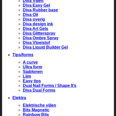
Diva Vijlen
Diva Easy Gel
Diva Rubber base
Diva Oil
Diva overig
Diva design ink
Diva Art Gels
Diva Glitterspray
Diva Ombre Spray
Diva Vloeistof
Diva Liquid Builder Gel
Tips/forms
A curve
Ultra form
Sjablonen
Lijm
Easy tips
Dual Nail Forms / Shape It’s
Diva Dual Forms
Elektra
Elektrische vijlen
Bits Magnetic
Rainbow Bits