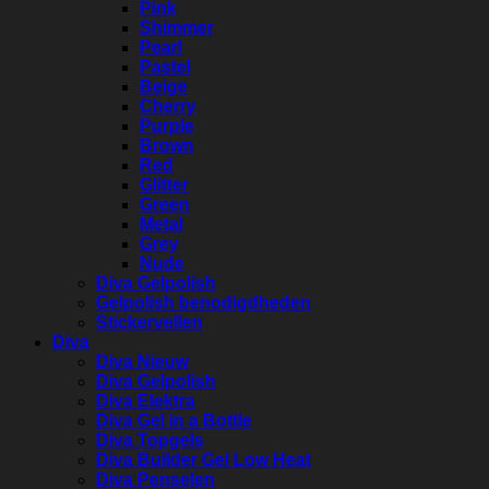
Pink
Shimmer
Pearl
Pastel
Beige
Cherry
Purple
Brown
Red
Glitter
Green
Metal
Grey
Nude
Diva Gelpolish
Gelpolish benodigdheden
Stickervellen
Diva
Diva Nieuw
Diva Gelpolish
Diva Elektra
Diva Gel in a Bottle
Diva Topgels
Diva Builder Gel Low Heat
Diva Penselen