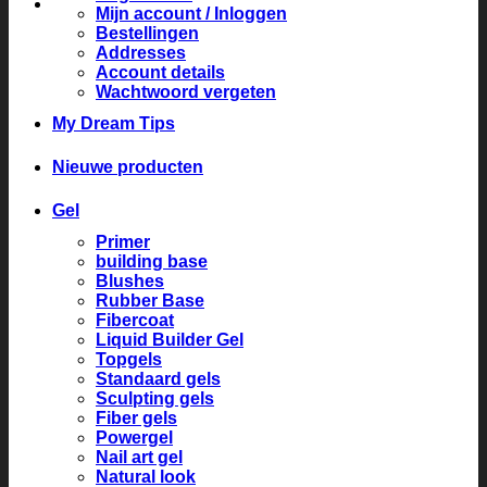
Mijn account / Inloggen
Bestellingen
Addresses
Account details
Wachtwoord vergeten
My Dream Tips
Nieuwe producten
Gel
Primer
building base
Blushes
Rubber Base
Fibercoat
Liquid Builder Gel
Topgels
Standaard gels
Sculpting gels
Fiber gels
Powergel
Nail art gel
Natural look