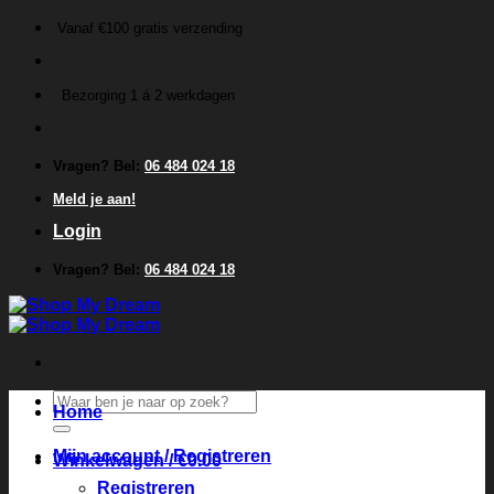
Ga
Vanaf €100 gratis verzending
naar
inhoud
Bezorging 1 á 2 werkdagen
Vragen? Bel:
06 484 024 18
Meld je aan!
Login
Vragen? Bel:
06 484 024 18
Zoeken
Home
naar:
Mijn account / Registreren
Winkelwagen /
€
0.00
Registreren