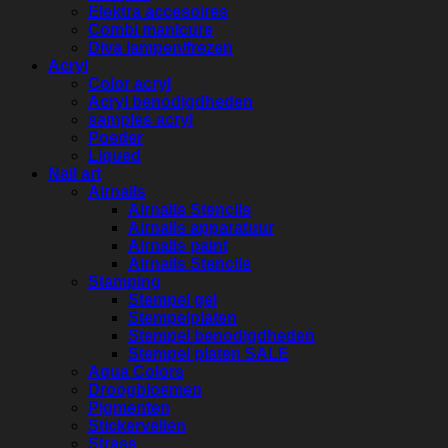
Elektra accesoires
Combi manicure
Diva lampen/frezen
Acryl
Color acryl
Acryl benodigdheden
samples acryl
Poeder
Liqued
Nail art
Airnails
Airnails Stencils
Airnails apparatuur
Airnails paint
Airnails Stencils
Stamping
Stempel gel
Stempelplaten
Stempel benodigdheden
Stempel platen SALE
Aqua Colors
Droogbloemen
Pigmenten
Stickervellen
Strass