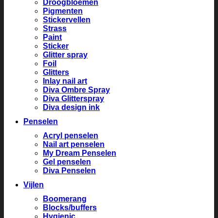
Droogbloemen
Pigmenten
Stickervellen
Strass
Paint
Sticker
Glitter spray
Foil
Glitters
Inlay nail art
Diva Ombre Spray
Diva Glitterspray
Diva design ink
Penselen
Acryl penselen
Nail art penselen
My Dream Penselen
Gel penselen
Diva Penselen
Vijlen
Boomerang
Blocks/buffers
Hygienic