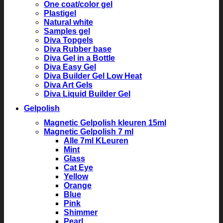
One coat/color gel
Plastigel
Natural white
Samples gel
Diva Topgels
Diva Rubber base
Diva Gel in a Bottle
Diva Easy Gel
Diva Builder Gel Low Heat
Diva Art Gels
Diva Liquid Builder Gel
Gelpolish
Magnetic Gelpolish kleuren 15ml
Magnetic Gelpolish 7 ml
Alle 7ml KLeuren
Mint
Glass
Cat Eye
Yellow
Orange
Blue
Pink
Shimmer
Pearl