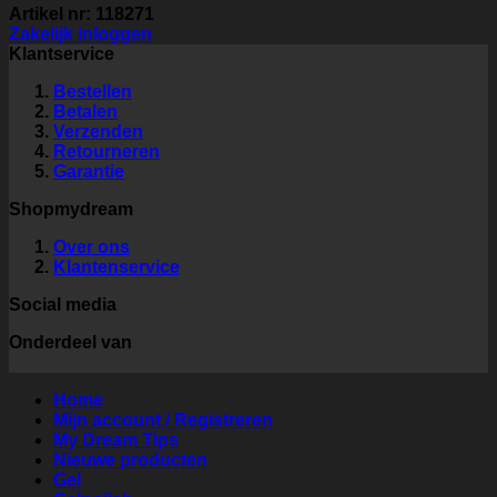
Artikel nr: 118271
Zakelijk inloggen
Klantservice
Bestellen
Betalen
Verzenden
Retourneren
Garantie
Shopmydream
Over ons
Klantenservice
Social media
Onderdeel van
Home
Mijn account / Registreren
My Dream Tips
Nieuwe producten
Gel