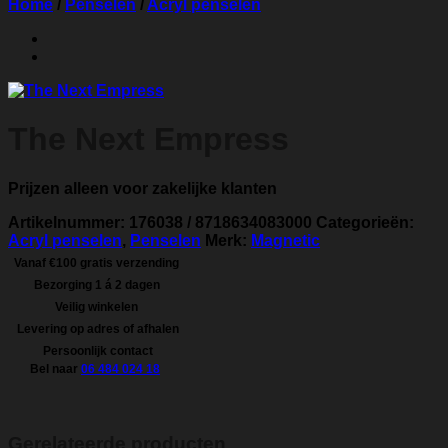
Home
/
Penselen
/
Acryl penselen
The Next Empress
Prijzen alleen voor zakelijke klanten
Artikelnummer:
176038 / 8718634083000
Categorieën:
Acryl penselen
,
Penselen
Merk:
Magnetic
Vanaf €100 gratis verzending
Bezorging 1 á 2 dagen
Veilig winkelen
Levering op adres of afhalen
Persoonlijk contact
Bel naar
06 484 024 18
Gerelateerde producten