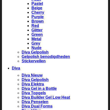
Pastel
Beige
Cherry
Purple
Brown
Red
Glitter
Green
Metal
Grey
Nude
Diva Gelpolish
Gelpolish benodigdheden
Stickervellen
Diva
Diva Nieuw
Diva Gelpolish
Diva Elektra
Diva Gel in a Bottle
Diva Topgels
Diva Builder Gel Low Heat
Diva Penselen
Diva Dual Forms