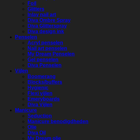
Foil
Glitters
Inlay nail art
Diva Ombre Spray
Diva Glitterspray
Diva design ink
Penselen
Acryl penselen
Nail art penselen
My Dream Penselen
Gel penselen
Diva Penselen
Vijlen
Boomerang
Blocks/buffers
Hygienic
Flexi vijlen
Emeryboards
Diva Vijlen
Manicure
Seduction
Manicure benodigdheden
Olie
Diva Oil
My Dream olie