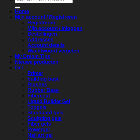
naar:
Home
Mijn account / Registreren
Registreren
Mijn account / Inloggen
Bestellingen
Addresses
Account details
Wachtwoord vergeten
My Dream Tips
Nieuwe producten
Gel
Primer
building base
Blushes
Rubber Base
Fibercoat
Liquid Builder Gel
Topgels
Standaard gels
Sculpting gels
Fiber gels
Powergel
Nail art gel