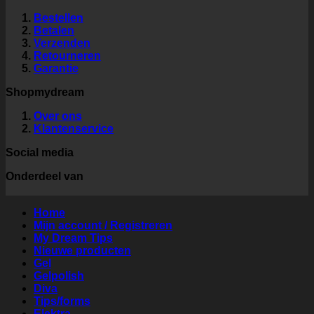
Bestellen
Betalen
Verzenden
Retourneren
Garantie
Shopmydream
Over ons
Klantenservice
Social media
Onderdeel van
Home
Mijn account / Registreren
My Dream Tips
Nieuwe producten
Gel
Gelpolish
Diva
Tips/forms
Elektra