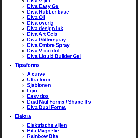
Diva Vijlen
Diva Easy Gel
Diva Rubber base
Diva Oil
Diva overig
Diva design ink
Diva Art Gels
Diva Glitterspray
Diva Ombre Spray
Diva Vloeistof
Diva Liquid Builder Gel
Tips/forms
A curve
Ultra form
Sjablonen
Lijm
Easy tips
Dual Nail Forms / Shape It’s
Diva Dual Forms
Elektra
Elektrische vijlen
Bits Magnetic
Rainbow Bits