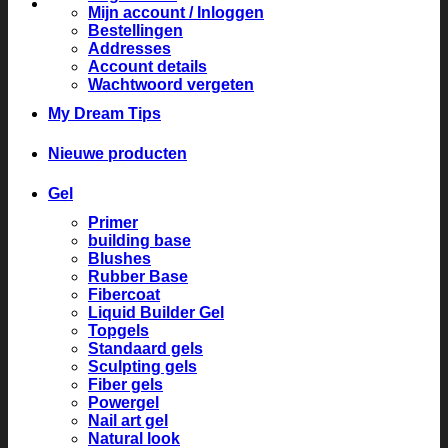
Mijn account / Inloggen
Bestellingen
Addresses
Account details
Wachtwoord vergeten
My Dream Tips
Nieuwe producten
Gel
Primer
building base
Blushes
Rubber Base
Fibercoat
Liquid Builder Gel
Topgels
Standaard gels
Sculpting gels
Fiber gels
Powergel
Nail art gel
Natural look