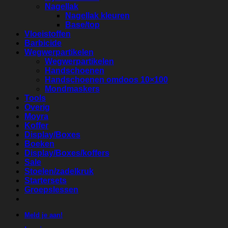
Nagellak
Nagellak kleuren
Base/top
Vloeistoffen
Barbicide
Wegwerpartikelen
Wegwerpartikelen
Handschoenen
Handschoenen omdoos 10×100
Mondmaskers
Tools
Overig
Moyra
Koffer
Display/Boxes
Boeken
Display/Boxes/koffers
Sale
Stoelen/zadelkruk
Startersets
Groepslessen
Meld je aan!