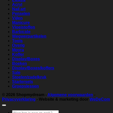
Acryl
Nail art
Penselen
Vijlen
Manicure
Vloeistoffen
Barbicide
Wegwerpartikelen
Tools
Overig
Moyra
Koffer
Display/Boxes
Boeken
Display/Boxes/koffers
Sale
Stoelen/zadelkruk
Startersets
Groepslessen
© 2026
Shopmydream
-
Algemene voorwaarden
-
Privacyverklaring
- Website & marketing door
WeDeCom
Zoeken