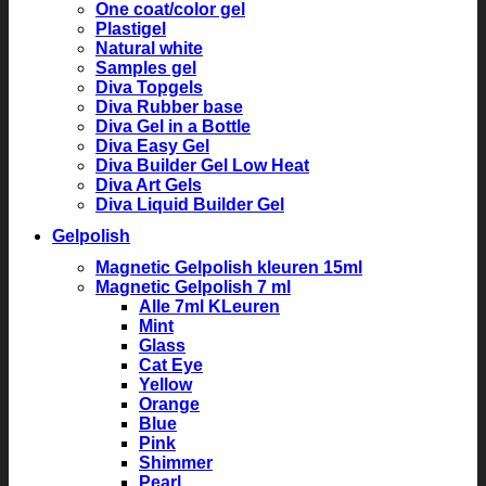
One coat/color gel
Plastigel
Natural white
Samples gel
Diva Topgels
Diva Rubber base
Diva Gel in a Bottle
Diva Easy Gel
Diva Builder Gel Low Heat
Diva Art Gels
Diva Liquid Builder Gel
Gelpolish
Magnetic Gelpolish kleuren 15ml
Magnetic Gelpolish 7 ml
Alle 7ml KLeuren
Mint
Glass
Cat Eye
Yellow
Orange
Blue
Pink
Shimmer
Pearl