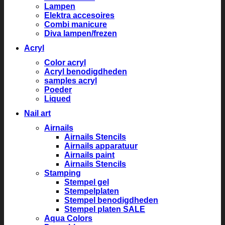
Lampen
Elektra accesoires
Combi manicure
Diva lampen/frezen
Acryl
Color acryl
Acryl benodigdheden
samples acryl
Poeder
Liqued
Nail art
Airnails
Airnails Stencils
Airnails apparatuur
Airnails paint
Airnails Stencils
Stamping
Stempel gel
Stempelplaten
Stempel benodigdheden
Stempel platen SALE
Aqua Colors