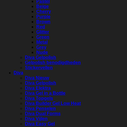
Pastel
Beige
Cherry
Purple
Brown
Red
Glitter
Green
Metal
Grey
Nude
Diva Gelpolish
Gelpolish benodigdheden
Stickervellen
Diva
Diva Nieuw
Diva Gelpolish
Diva Elektra
Diva Gel in a Bottle
Diva Topgels
Diva Builder Gel Low Heat
Diva Penselen
Diva Dual Forms
Diva Vijlen
Diva Easy Gel