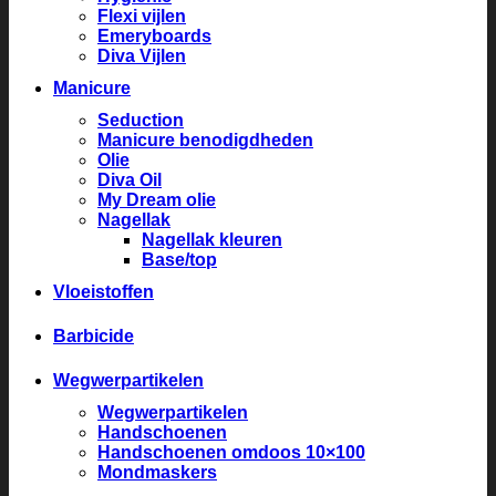
Flexi vijlen
Emeryboards
Diva Vijlen
Manicure
Seduction
Manicure benodigdheden
Olie
Diva Oil
My Dream olie
Nagellak
Nagellak kleuren
Base/top
Vloeistoffen
Barbicide
Wegwerpartikelen
Wegwerpartikelen
Handschoenen
Handschoenen omdoos 10×100
Mondmaskers