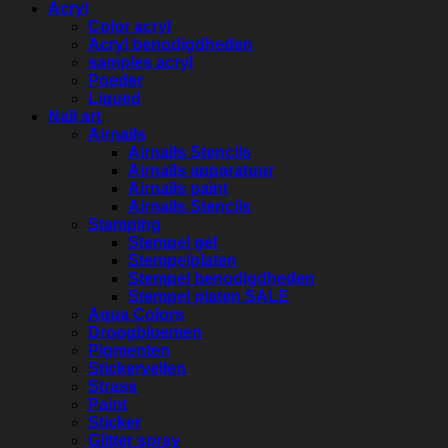
Acryl
Color acryl
Acryl benodigdheden
samples acryl
Poeder
Liqued
Nail art
Airnails
Airnails Stencils
Airnails apparatuur
Airnails paint
Airnails Stencils
Stamping
Stempel gel
Stempelplaten
Stempel benodigdheden
Stempel platen SALE
Aqua Colors
Droogbloemen
Pigmenten
Stickervellen
Strass
Paint
Sticker
Glitter spray