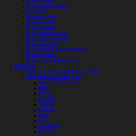
Natural look
One coat/color gel
Plastigel
Natural white
Samples gel
Diva Topgels
Diva Rubber base
Diva Gel in a Bottle
Diva Easy Gel
Diva Builder Gel Low Heat
Diva Art Gels
Diva Liquid Builder Gel
Gelpolish
Magnetic Gelpolish kleuren 15ml
Magnetic Gelpolish 7 ml
Alle 7ml KLeuren
Mint
Glass
Cat Eye
Yellow
Orange
Blue
Pink
Shimmer
Pearl