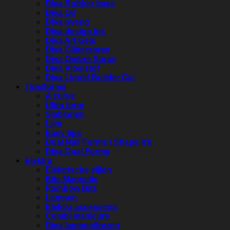
Diva Rubber base
Diva Oil
Diva overig
Diva design ink
Diva Art Gels
Diva Glitterspray
Diva Ombre Spray
Diva Vloeistof
Diva Liquid Builder Gel
Tips/forms
A curve
Ultra form
Sjablonen
Lijm
Easy tips
Dual Nail Forms / Shape It’s
Diva Dual Forms
Elektra
Elektrische vijlen
Bits Magnetic
Rainbow Bits
Lampen
Elektra accesoires
Combi manicure
Diva lampen/frezen