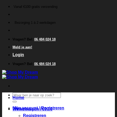
Ga
Vanaf €100 gratis verzending
naar
inhoud
Bezorging 1 á 2 werkdagen
Vragen? Bel:
06 484 024 18
Meld je aan!
Login
Vragen? Bel:
06 484 024 18
Zoeken
Home
naar:
Mijn account / Registreren
Winkelwagen /
€
0.00
Registreren