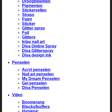
Droogbloemen
Pigmenten
Stickervellen
Strass
Paint
Sticker
Glitter spray
Foil
Glitters
Inlay nail art
Diva Ombre Spray
Diva Glitterspray
Diva design ink
Penselen
Acryl penselen
Nail art penselen
My Dream Penselen
Gel penselen
Diva Penselen
Vijlen
Boomerang
Blocks/buffers
Hygienic