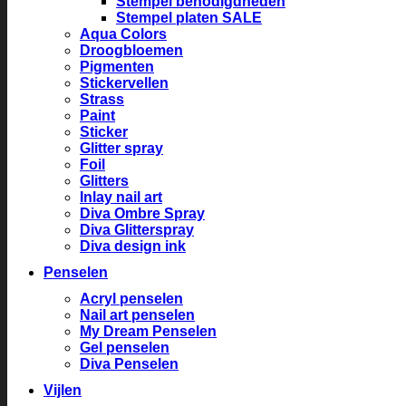
Stempel benodigdheden
Stempel platen SALE
Aqua Colors
Droogbloemen
Pigmenten
Stickervellen
Strass
Paint
Sticker
Glitter spray
Foil
Glitters
Inlay nail art
Diva Ombre Spray
Diva Glitterspray
Diva design ink
Penselen
Acryl penselen
Nail art penselen
My Dream Penselen
Gel penselen
Diva Penselen
Vijlen