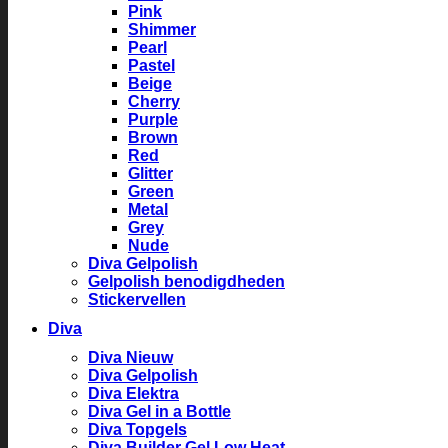
Pink
Shimmer
Pearl
Pastel
Beige
Cherry
Purple
Brown
Red
Glitter
Green
Metal
Grey
Nude
Diva Gelpolish
Gelpolish benodigdheden
Stickervellen
Diva
Diva Nieuw
Diva Gelpolish
Diva Elektra
Diva Gel in a Bottle
Diva Topgels
Diva Builder Gel Low Heat