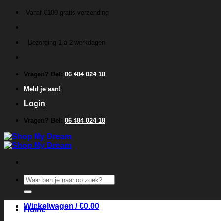
Ga
Vanaf €100 gratis verzending
naar
inhoud
Bezorging 1 á 2 werkdagen
Vragen? Bel:
06 484 024 18
Meld je aan!
Login
Vragen? Bel:
06 484 024 18
Zoeken
naar:
Winkelwagen /
€
0.00
Home