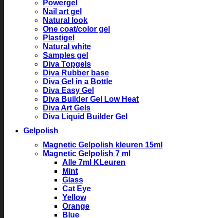
Powergel
Nail art gel
Natural look
One coat/color gel
Plastigel
Natural white
Samples gel
Diva Topgels
Diva Rubber base
Diva Gel in a Bottle
Diva Easy Gel
Diva Builder Gel Low Heat
Diva Art Gels
Diva Liquid Builder Gel
Gelpolish
Magnetic Gelpolish kleuren 15ml
Magnetic Gelpolish 7 ml
Alle 7ml KLeuren
Mint
Glass
Cat Eye
Yellow
Orange
Blue