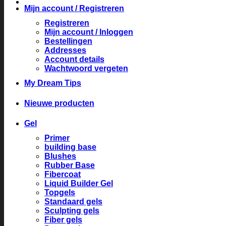
Mijn account / Registreren
Registreren
Mijn account / Inloggen
Bestellingen
Addresses
Account details
Wachtwoord vergeten
My Dream Tips
Nieuwe producten
Gel
Primer
building base
Blushes
Rubber Base
Fibercoat
Liquid Builder Gel
Topgels
Standaard gels
Sculpting gels
Fiber gels