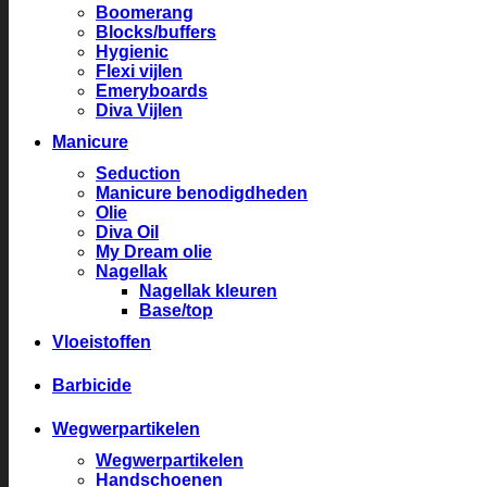
Boomerang
Blocks/buffers
Hygienic
Flexi vijlen
Emeryboards
Diva Vijlen
Manicure
Seduction
Manicure benodigdheden
Olie
Diva Oil
My Dream olie
Nagellak
Nagellak kleuren
Base/top
Vloeistoffen
Barbicide
Wegwerpartikelen
Wegwerpartikelen
Handschoenen