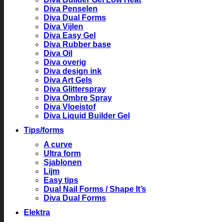
Diva Penselen
Diva Dual Forms
Diva Vijlen
Diva Easy Gel
Diva Rubber base
Diva Oil
Diva overig
Diva design ink
Diva Art Gels
Diva Glitterspray
Diva Ombre Spray
Diva Vloeistof
Diva Liquid Builder Gel
Tips/forms
A curve
Ultra form
Sjablonen
Lijm
Easy tips
Dual Nail Forms / Shape It’s
Diva Dual Forms
Elektra