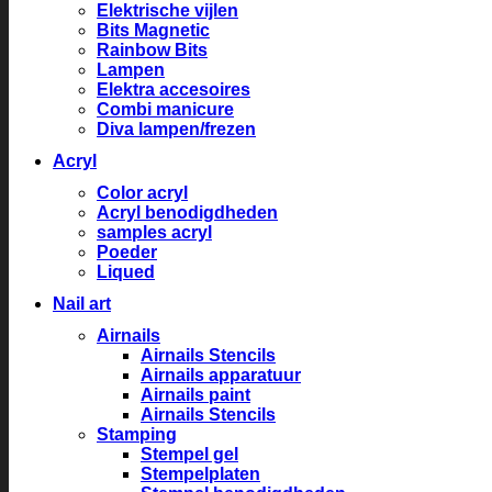
Elektrische vijlen
Bits Magnetic
Rainbow Bits
Lampen
Elektra accesoires
Combi manicure
Diva lampen/frezen
Acryl
Color acryl
Acryl benodigdheden
samples acryl
Poeder
Liqued
Nail art
Airnails
Airnails Stencils
Airnails apparatuur
Airnails paint
Airnails Stencils
Stamping
Stempel gel
Stempelplaten