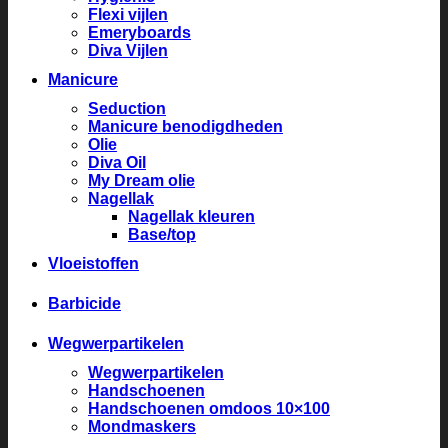
Flexi vijlen
Emeryboards
Diva Vijlen
Manicure
Seduction
Manicure benodigdheden
Olie
Diva Oil
My Dream olie
Nagellak
Nagellak kleuren
Base/top
Vloeistoffen
Barbicide
Wegwerpartikelen
Wegwerpartikelen
Handschoenen
Handschoenen omdoos 10×100
Mondmaskers