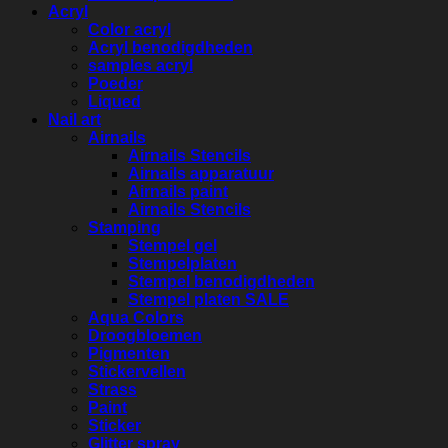
Acryl
Color acryl
Acryl benodigdheden
samples acryl
Poeder
Liqued
Nail art
Airnails
Airnails Stencils
Airnails apparatuur
Airnails paint
Airnails Stencils
Stamping
Stempel gel
Stempelplaten
Stempel benodigdheden
Stempel platen SALE
Aqua Colors
Droogbloemen
Pigmenten
Stickervellen
Strass
Paint
Sticker
Glitter spray