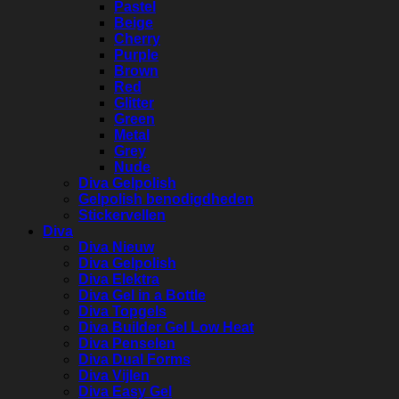
Pastel
Beige
Cherry
Purple
Brown
Red
Glitter
Green
Metal
Grey
Nude
Diva Gelpolish
Gelpolish benodigdheden
Stickervellen
Diva
Diva Nieuw
Diva Gelpolish
Diva Elektra
Diva Gel in a Bottle
Diva Topgels
Diva Builder Gel Low Heat
Diva Penselen
Diva Dual Forms
Diva Vijlen
Diva Easy Gel