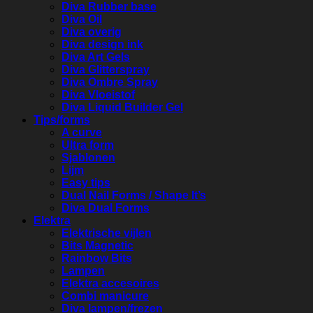
Diva Rubber base
Diva Oil
Diva overig
Diva design ink
Diva Art Gels
Diva Glitterspray
Diva Ombre Spray
Diva Vloeistof
Diva Liquid Builder Gel
Tips/forms
A curve
Ultra form
Sjablonen
Lijm
Easy tips
Dual Nail Forms / Shape It’s
Diva Dual Forms
Elektra
Elektrische vijlen
Bits Magnetic
Rainbow Bits
Lampen
Elektra accesoires
Combi manicure
Diva lampen/frezen