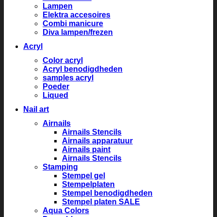
Lampen
Elektra accesoires
Combi manicure
Diva lampen/frezen
Acryl
Color acryl
Acryl benodigdheden
samples acryl
Poeder
Liqued
Nail art
Airnails
Airnails Stencils
Airnails apparatuur
Airnails paint
Airnails Stencils
Stamping
Stempel gel
Stempelplaten
Stempel benodigdheden
Stempel platen SALE
Aqua Colors