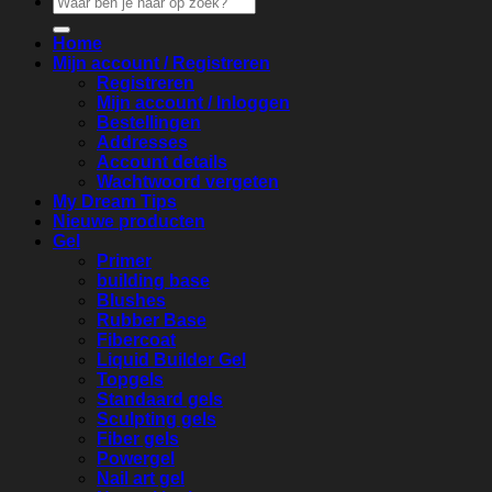
naar:
Home
Mijn account / Registreren
Registreren
Mijn account / Inloggen
Bestellingen
Addresses
Account details
Wachtwoord vergeten
My Dream Tips
Nieuwe producten
Gel
Primer
building base
Blushes
Rubber Base
Fibercoat
Liquid Builder Gel
Topgels
Standaard gels
Sculpting gels
Fiber gels
Powergel
Nail art gel