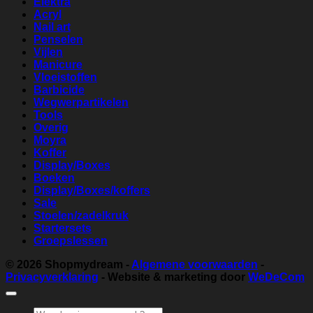
Elektra
Acryl
Nail art
Penselen
Vijlen
Manicure
Vloeistoffen
Barbicide
Wegwerpartikelen
Tools
Overig
Moyra
Koffer
Display/Boxes
Boeken
Display/Boxes/koffers
Sale
Stoelen/zadelkruk
Startersets
Groepslessen
© 2026
Shopmydream
-
Algemene voorwaarden
-
Privacyverklaring
- Website & marketing door
WeDeCom
Zoeken