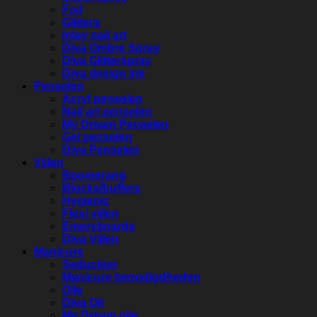
Foil
Glitters
Inlay nail art
Diva Ombre Spray
Diva Glitterspray
Diva design ink
Penselen
Acryl penselen
Nail art penselen
My Dream Penselen
Gel penselen
Diva Penselen
Vijlen
Boomerang
Blocks/buffers
Hygienic
Flexi vijlen
Emeryboards
Diva Vijlen
Manicure
Seduction
Manicure benodigdheden
Olie
Diva Oil
My Dream olie