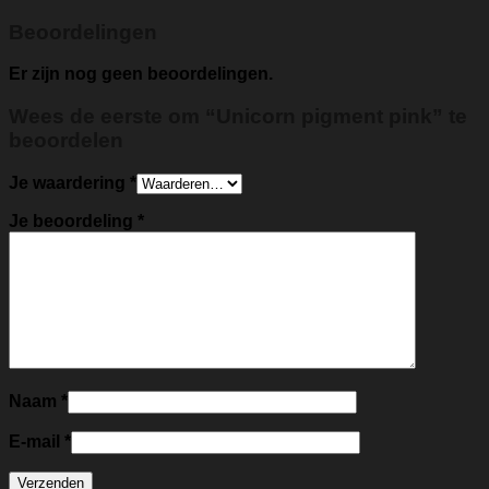
Beoordelingen
Er zijn nog geen beoordelingen.
Wees de eerste om “Unicorn pigment pink” te
beoordelen
Je waardering
*
Je beoordeling
*
Naam
*
E-mail
*