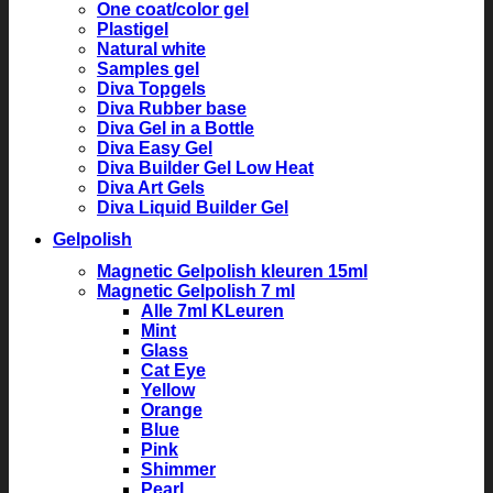
One coat/color gel
Plastigel
Natural white
Samples gel
Diva Topgels
Diva Rubber base
Diva Gel in a Bottle
Diva Easy Gel
Diva Builder Gel Low Heat
Diva Art Gels
Diva Liquid Builder Gel
Gelpolish
Magnetic Gelpolish kleuren 15ml
Magnetic Gelpolish 7 ml
Alle 7ml KLeuren
Mint
Glass
Cat Eye
Yellow
Orange
Blue
Pink
Shimmer
Pearl