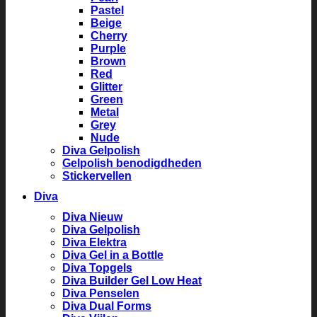
Pastel
Beige
Cherry
Purple
Brown
Red
Glitter
Green
Metal
Grey
Nude
Diva Gelpolish
Gelpolish benodigdheden
Stickervellen
Diva
Diva Nieuw
Diva Gelpolish
Diva Elektra
Diva Gel in a Bottle
Diva Topgels
Diva Builder Gel Low Heat
Diva Penselen
Diva Dual Forms