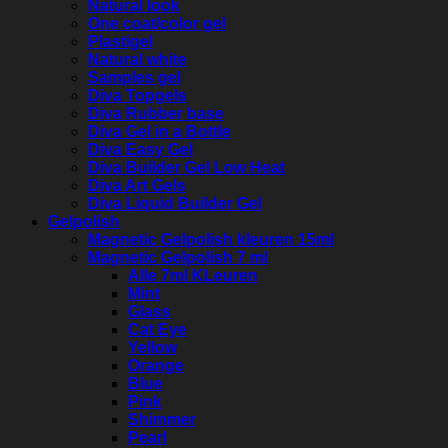
Natural look
One coat/color gel
Plastigel
Natural white
Samples gel
Diva Topgels
Diva Rubber base
Diva Gel in a Bottle
Diva Easy Gel
Diva Builder Gel Low Heat
Diva Art Gels
Diva Liquid Builder Gel
Gelpolish
Magnetic Gelpolish kleuren 15ml
Magnetic Gelpolish 7 ml
Alle 7ml KLeuren
Mint
Glass
Cat Eye
Yellow
Orange
Blue
Pink
Shimmer
Pearl