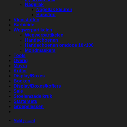
Nagellak
Nagellak kleuren
Base/top
Vloeistoffen
Barbicide
Wegwerpartikelen
Wegwerpartikelen
Handschoenen
Handschoenen omdoos 10×100
Mondmaskers
Tools
Overig
Moyra
Koffer
Display/Boxes
Boeken
Display/Boxes/koffers
Sale
Stoelen/zadelkruk
Startersets
Groepslessen
Meld je aan!