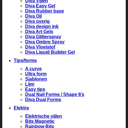
Diva Vijlen
Diva Easy Gel
Diva Rubber base
Diva Oil
Diva overig
Diva design ink
Diva Art Gels
Diva Glitterspray
Diva Ombre Spray
Diva Vloeistof
Diva Liquid Builder Gel
Tips/forms
A curve
Ultra form
Sjablonen
Lijm
Easy tips
Dual Nail Forms / Shape It’s
Diva Dual Forms
Elektra
Elektrische vijlen
Bits Magnetic
Rainbow Bits