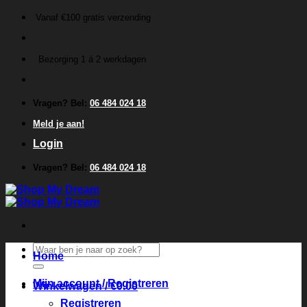
Ga
Vanaf €100 gratis verzending
naar
inhoud
Bezorging 1 á 2 werkdagen
Vragen? Bel:
06 484 024 18
Meld je aan!
Login
Vragen? Bel:
06 484 024 18
Zoeken
Home
naar:
Mijn account / Registreren
Winkelwagen /
€
0.00
Registreren