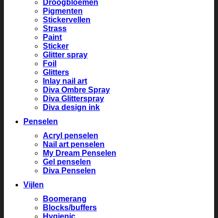
Droogbloemen
Pigmenten
Stickervellen
Strass
Paint
Sticker
Glitter spray
Foil
Glitters
Inlay nail art
Diva Ombre Spray
Diva Glitterspray
Diva design ink
Penselen
Acryl penselen
Nail art penselen
My Dream Penselen
Gel penselen
Diva Penselen
Vijlen
Boomerang
Blocks/buffers
Hygienic