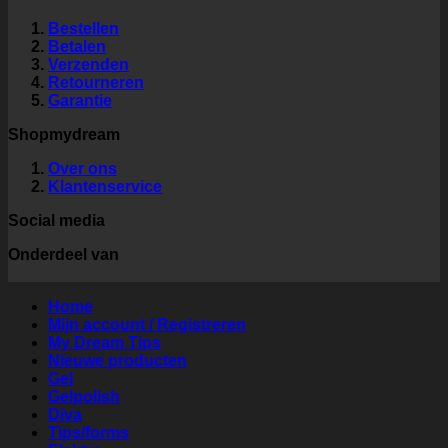
Bestellen
Betalen
Verzenden
Retourneren
Garantie
Shopmydream
Over ons
Klantenservice
Social media
Onderdeel van
Home
Mijn account / Registreren
My Dream Tips
Nieuwe producten
Gel
Gelpolish
Diva
Tips/forms