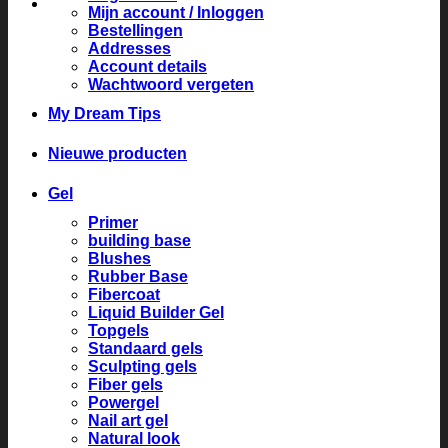
Mijn account / Inloggen
Bestellingen
Addresses
Account details
Wachtwoord vergeten
My Dream Tips
Nieuwe producten
Gel
Primer
building base
Blushes
Rubber Base
Fibercoat
Liquid Builder Gel
Topgels
Standaard gels
Sculpting gels
Fiber gels
Powergel
Nail art gel
Natural look