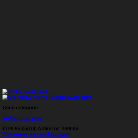
Geen categorie
Koffer zwart print
Oorspronkelijke
Huidige
€
129.95
€
50.00
Artikel nr: 269006
prijs
prijs
Toevoegen aan winkelwagen