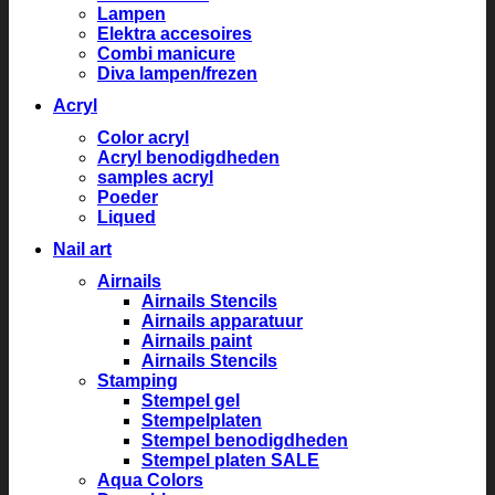
Lampen
Elektra accesoires
Combi manicure
Diva lampen/frezen
Acryl
Color acryl
Acryl benodigdheden
samples acryl
Poeder
Liqued
Nail art
Airnails
Airnails Stencils
Airnails apparatuur
Airnails paint
Airnails Stencils
Stamping
Stempel gel
Stempelplaten
Stempel benodigdheden
Stempel platen SALE
Aqua Colors