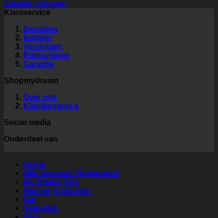
Zakelijk inloggen
Klantservice
Bestellen
Betalen
Verzenden
Retourneren
Garantie
Shopmydream
Over ons
Klantenservice
Social media
Onderdeel van
Home
Mijn account / Registreren
My Dream Tips
Nieuwe producten
Gel
Gelpolish
Diva