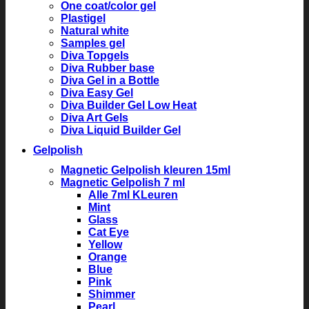
One coat/color gel
Plastigel
Natural white
Samples gel
Diva Topgels
Diva Rubber base
Diva Gel in a Bottle
Diva Easy Gel
Diva Builder Gel Low Heat
Diva Art Gels
Diva Liquid Builder Gel
Gelpolish
Magnetic Gelpolish kleuren 15ml
Magnetic Gelpolish 7 ml
Alle 7ml KLeuren
Mint
Glass
Cat Eye
Yellow
Orange
Blue
Pink
Shimmer
Pearl