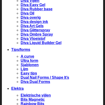
Diva Vijlen
Diva Easy Gel
Diva Rubber base
Diva Oil
Diva overig
Diva design ink
Diva Art Gels
Diva Glitterspray
Diva Ombre Spray
Diva Vloeistof
Diva Liquid Builder Gel
Tips/forms
A curve
Ultra form
Sjablonen
Lijm
Easy tips
Dual Nail Forms / Shape It’s
Diva Dual Forms
Elektra
Elektrische vijlen
Bits Magnetic
Rainbow Bits