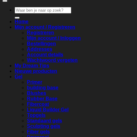
Zoeken
naar:
Home
Mijn account / Registreren
Registreren
Mijn account / Inloggen
Bestellingen
Addresses
Account details
Wachtwoord vergeten
My Dream Tips
Nieuwe producten
Gel
Primer
building base
Blushes
Rubber Base
Fibercoat
Liquid Builder Gel
Topgels
Standaard gels
Sculpting gels
Fiber gels