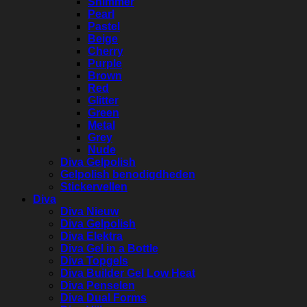
Shimmer
Pearl
Pastel
Beige
Cherry
Purple
Brown
Red
Glitter
Green
Metal
Grey
Nude
Diva Gelpolish
Gelpolish benodigdheden
Stickervellen
Diva
Diva Nieuw
Diva Gelpolish
Diva Elektra
Diva Gel in a Bottle
Diva Topgels
Diva Builder Gel Low Heat
Diva Penselen
Diva Dual Forms