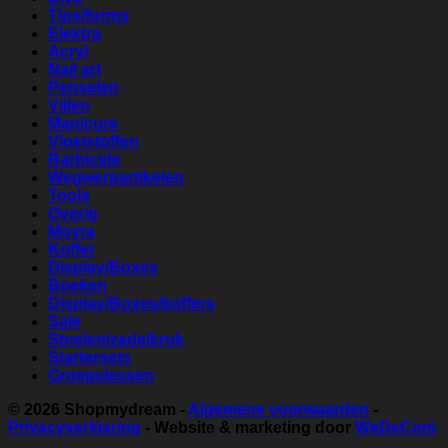
Tips/forms
Elektra
Acryl
Nail art
Penselen
Vijlen
Manicure
Vloeistoffen
Barbicide
Wegwerpartikelen
Tools
Overig
Moyra
Koffer
Display/Boxes
Boeken
Display/Boxes/koffers
Sale
Stoelen/zadelkruk
Startersets
Groepslessen
© 2026
Shopmydream
-
Algemene voorwaarden
-
Privacyverklaring
- Website & marketing door
WeDeCom