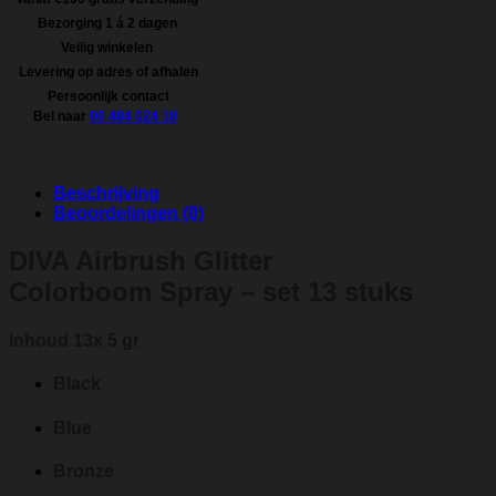
-
Bezorging 1 á 2 dagen
set
13
Veilig winkelen
stuks
Levering op adres of afhalen
no
Persoonlijk contact
1
Bel naar
06 484 024 18
t/m
13
aantal
Beschrijving
Beoordelingen (0)
DIVA Airbrush Glitter
Colorboom Spray – set 13 stuks
Inhoud 13x 5 gr
Black
Blue
Bronze