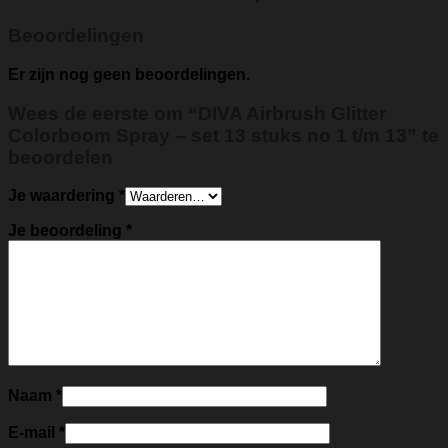
Beoordelingen
Er zijn nog geen beoordelingen.
Wees de eerste om “DIVA Airbrush Glitter
Colorboom Spray – set 13 stuks no 1 t/m 13” te
beoordelen
Je waardering
*
Je beoordeling
*
Naam
*
E-mail
*