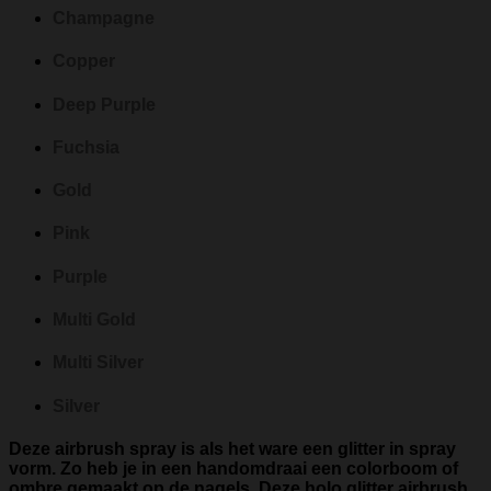
Champagne
Copper
Deep Purple
Fuchsia
Gold
Pink
Purple
Multi Gold
Multi Silver
Silver
Deze airbrush spray is als het ware een glitter in spray
vorm. Zo heb je in een handomdraai een colorboom of
ombre gemaakt op de nagels. Deze holo glitter airbrush