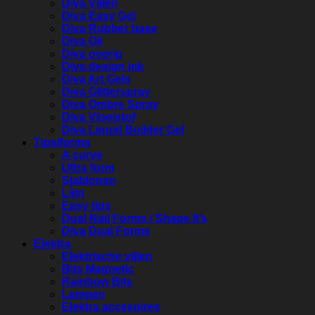
Diva Vijlen
Diva Easy Gel
Diva Rubber base
Diva Oil
Diva overig
Diva design ink
Diva Art Gels
Diva Glitterspray
Diva Ombre Spray
Diva Vloeistof
Diva Liquid Builder Gel
Tips/forms
A curve
Ultra form
Sjablonen
Lijm
Easy tips
Dual Nail Forms / Shape It’s
Diva Dual Forms
Elektra
Elektrische vijlen
Bits Magnetic
Rainbow Bits
Lampen
Elektra accesoires