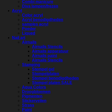
Combi manicure
Diva lampen/frezen
Acryl
Color acryl
Acryl benodigdheden
samples acryl
Poeder
Liqued
Nail art
Airnails
Airnails Stencils
Airnails apparatuur
Airnails paint
Airnails Stencils
Stamping
Stempel gel
Stempelplaten
Stempel benodigdheden
Stempel platen SALE
Aqua Colors
Droogbloemen
Pigmenten
Stickervellen
Strass
Paint