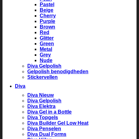
Pastel
Beige
Cherry
Purple
Brown
Red
Glitter
Green
Metal
Grey
Nude
Diva Gelpolish
Gelpolish benodigdheden
Stickervellen
Diva
Diva Nieuw
Diva Gelpolish
Diva Elektra
Diva Gel in a Bottle
Diva Topgels
Diva Builder Gel Low Heat
Diva Penselen
Diva Dual Forms