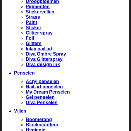
Droogbloemen
Pigmenten
Stickervellen
Strass
Paint
Sticker
Glitter spray
Foil
Glitters
Inlay nail art
Diva Ombre Spray
Diva Glitterspray
Diva design ink
Penselen
Acryl penselen
Nail art penselen
My Dream Penselen
Gel penselen
Diva Penselen
Vijlen
Boomerang
Blocks/buffers
Hygienic