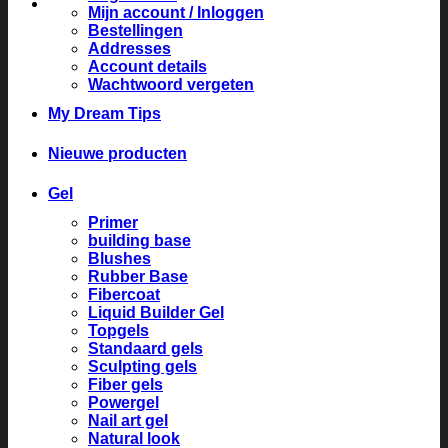
Mijn account / Inloggen
Bestellingen
Addresses
Account details
Wachtwoord vergeten
My Dream Tips
Nieuwe producten
Gel
Primer
building base
Blushes
Rubber Base
Fibercoat
Liquid Builder Gel
Topgels
Standaard gels
Sculpting gels
Fiber gels
Powergel
Nail art gel
Natural look