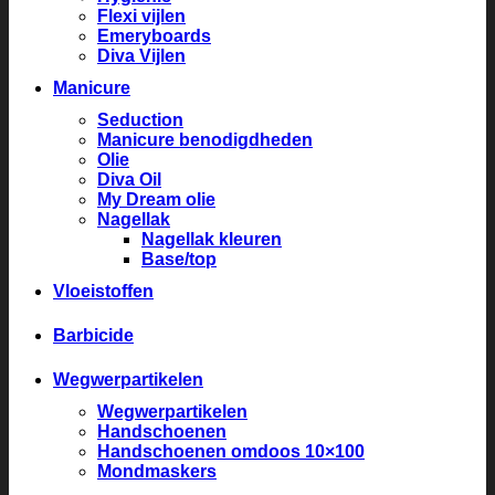
Flexi vijlen
Emeryboards
Diva Vijlen
Manicure
Seduction
Manicure benodigdheden
Olie
Diva Oil
My Dream olie
Nagellak
Nagellak kleuren
Base/top
Vloeistoffen
Barbicide
Wegwerpartikelen
Wegwerpartikelen
Handschoenen
Handschoenen omdoos 10×100
Mondmaskers