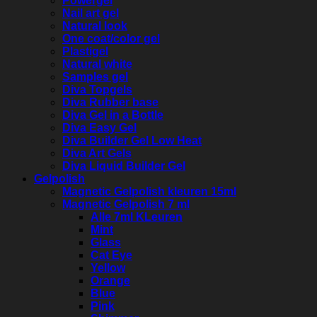
Powergel
Nail art gel
Natural look
One coat/color gel
Plastigel
Natural white
Samples gel
Diva Topgels
Diva Rubber base
Diva Gel in a Bottle
Diva Easy Gel
Diva Builder Gel Low Heat
Diva Art Gels
Diva Liquid Builder Gel
Gelpolish
Magnetic Gelpolish kleuren 15ml
Magnetic Gelpolish 7 ml
Alle 7ml KLeuren
Mint
Glass
Cat Eye
Yellow
Orange
Blue
Pink