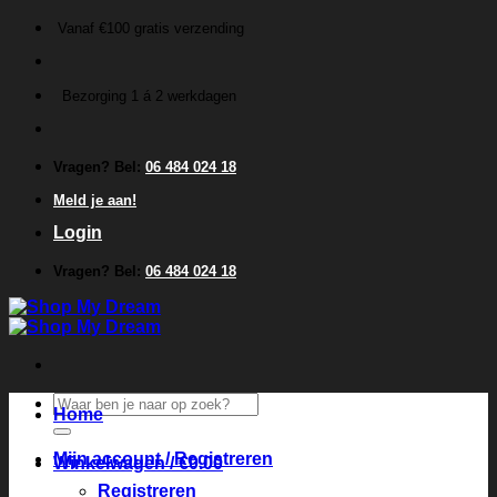
Ga
Vanaf €100 gratis verzending
naar
inhoud
Bezorging 1 á 2 werkdagen
Vragen? Bel:
06 484 024 18
Meld je aan!
Login
Vragen? Bel:
06 484 024 18
Zoeken
Home
naar:
Mijn account / Registreren
Winkelwagen /
€
0.00
Registreren