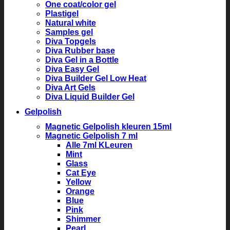
One coat/color gel
Plastigel
Natural white
Samples gel
Diva Topgels
Diva Rubber base
Diva Gel in a Bottle
Diva Easy Gel
Diva Builder Gel Low Heat
Diva Art Gels
Diva Liquid Builder Gel
Gelpolish
Magnetic Gelpolish kleuren 15ml
Magnetic Gelpolish 7 ml
Alle 7ml KLeuren
Mint
Glass
Cat Eye
Yellow
Orange
Blue
Pink
Shimmer
Pearl