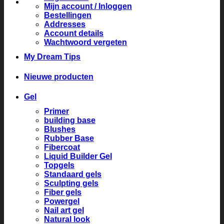
Mijn account / Inloggen
Bestellingen
Addresses
Account details
Wachtwoord vergeten
My Dream Tips
Nieuwe producten
Gel
Primer
building base
Blushes
Rubber Base
Fibercoat
Liquid Builder Gel
Topgels
Standaard gels
Sculpting gels
Fiber gels
Powergel
Nail art gel
Natural look