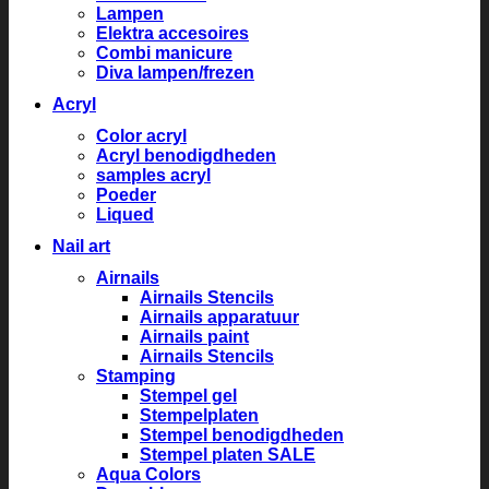
Lampen
Elektra accesoires
Combi manicure
Diva lampen/frezen
Acryl
Color acryl
Acryl benodigdheden
samples acryl
Poeder
Liqued
Nail art
Airnails
Airnails Stencils
Airnails apparatuur
Airnails paint
Airnails Stencils
Stamping
Stempel gel
Stempelplaten
Stempel benodigdheden
Stempel platen SALE
Aqua Colors