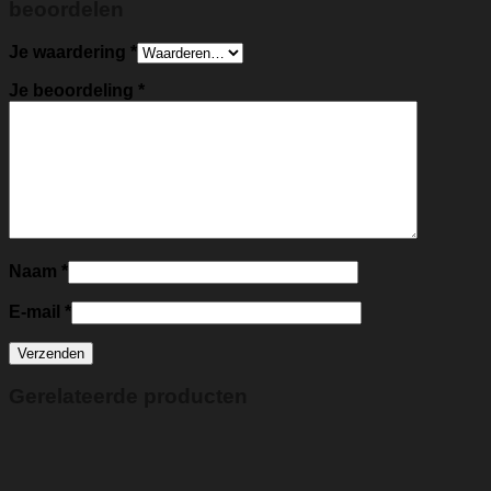
beoordelen
Je waardering
*
Je beoordeling
*
Naam
*
E-mail
*
Gerelateerde producten