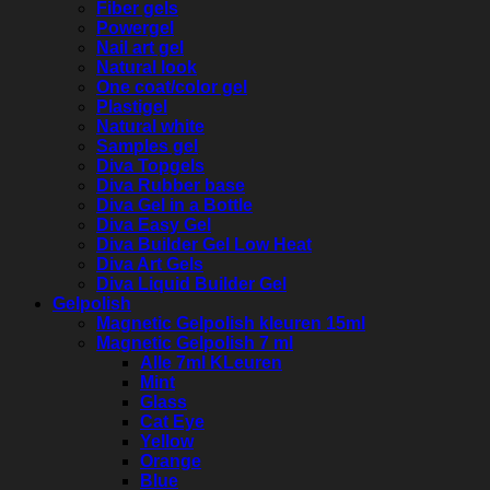
Fiber gels
Powergel
Nail art gel
Natural look
One coat/color gel
Plastigel
Natural white
Samples gel
Diva Topgels
Diva Rubber base
Diva Gel in a Bottle
Diva Easy Gel
Diva Builder Gel Low Heat
Diva Art Gels
Diva Liquid Builder Gel
Gelpolish
Magnetic Gelpolish kleuren 15ml
Magnetic Gelpolish 7 ml
Alle 7ml KLeuren
Mint
Glass
Cat Eye
Yellow
Orange
Blue