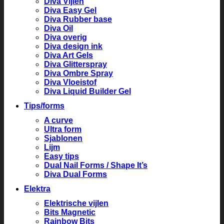
Diva Vijlen
Diva Easy Gel
Diva Rubber base
Diva Oil
Diva overig
Diva design ink
Diva Art Gels
Diva Glitterspray
Diva Ombre Spray
Diva Vloeistof
Diva Liquid Builder Gel
Tips/forms
A curve
Ultra form
Sjablonen
Lijm
Easy tips
Dual Nail Forms / Shape It’s
Diva Dual Forms
Elektra
Elektrische vijlen
Bits Magnetic
Rainbow Bits