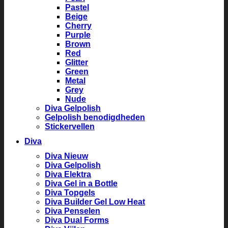
Pastel
Beige
Cherry
Purple
Brown
Red
Glitter
Green
Metal
Grey
Nude
Diva Gelpolish
Gelpolish benodigdheden
Stickervellen
Diva
Diva Nieuw
Diva Gelpolish
Diva Elektra
Diva Gel in a Bottle
Diva Topgels
Diva Builder Gel Low Heat
Diva Penselen
Diva Dual Forms