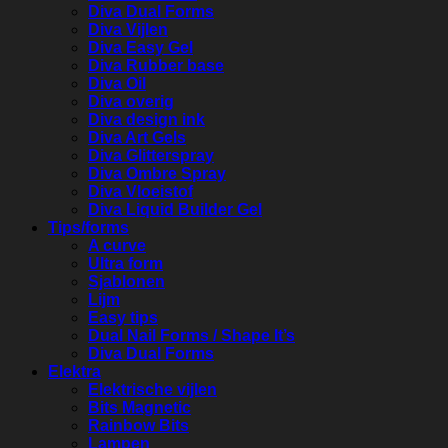
Diva Dual Forms
Diva Vijlen
Diva Easy Gel
Diva Rubber base
Diva Oil
Diva overig
Diva design ink
Diva Art Gels
Diva Glitterspray
Diva Ombre Spray
Diva Vloeistof
Diva Liquid Builder Gel
Tips/forms
A curve
Ultra form
Sjablonen
Lijm
Easy tips
Dual Nail Forms / Shape It’s
Diva Dual Forms
Elektra
Elektrische vijlen
Bits Magnetic
Rainbow Bits
Lampen