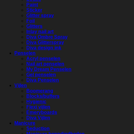
Paint
Sticker
Glitter spray
Foil
Glitters
Inlay nail art
Diva Ombre Spray
Diva Glitterspray
Diva design ink
Penselen
Acryl penselen
Nail art penselen
My Dream Penselen
Gel penselen
Diva Penselen
Vijlen
Boomerang
Blocks/buffers
Hygienic
Flexi vijlen
Emeryboards
Diva Vijlen
Manicure
Seduction
Manicure benodigdheden