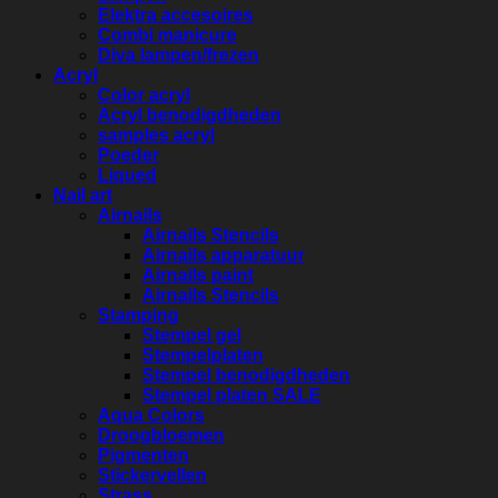
Elektra accesoires
Combi manicure
Diva lampen/frezen
Acryl
Color acryl
Acryl benodigdheden
samples acryl
Poeder
Liqued
Nail art
Airnails
Airnails Stencils
Airnails apparatuur
Airnails paint
Airnails Stencils
Stamping
Stempel gel
Stempelplaten
Stempel benodigdheden
Stempel platen SALE
Aqua Colors
Droogbloemen
Pigmenten
Stickervellen
Strass