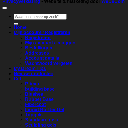
Privacyverklaring
- Website & marketing door
WeDeCom
Zoeken
naar:
Home
Mijn account / Registreren
Registreren
Mijn account / Inloggen
Bestellingen
Addresses
Account details
Wachtwoord vergeten
My Dream Tips
Nieuwe producten
Gel
Primer
building base
Blushes
Rubber Base
Fibercoat
Liquid Builder Gel
Topgels
Standaard gels
Sculpting gels