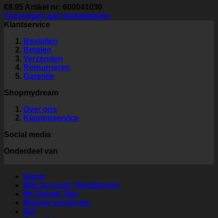
€
9.95
Artikel nr: 600041030
Toevoegen aan winkelwagen
Klantservice
Bestellen
Betalen
Verzenden
Retourneren
Garantie
Shopmydream
Over ons
Klantenservice
Social media
Onderdeel van
Home
Mijn account / Registreren
My Dream Tips
Nieuwe producten
Gel