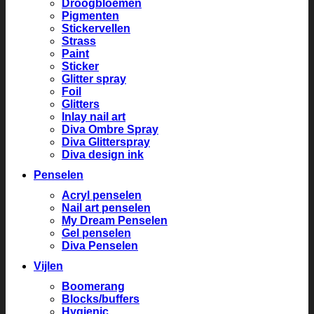
Droogbloemen
Pigmenten
Stickervellen
Strass
Paint
Sticker
Glitter spray
Foil
Glitters
Inlay nail art
Diva Ombre Spray
Diva Glitterspray
Diva design ink
Penselen
Acryl penselen
Nail art penselen
My Dream Penselen
Gel penselen
Diva Penselen
Vijlen
Boomerang
Blocks/buffers
Hygienic