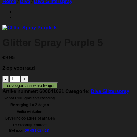
Home
/
Diva
/
Diva Glitterspray
Glitter Spray Purple 5
€
9.95
2 op voorraad
Glitter
Spray
Toevoegen aan winkelwagen
Purple
Artikelnummer:
600041021
Categorie:
Diva Glitterspray
5
Vanaf €100 gratis verzending
aantal
Bezorging 1 á 2 dagen
Veilig winkelen
Levering op adres of afhalen
Persoonlijk contact
Bel naar
06 484 024 18