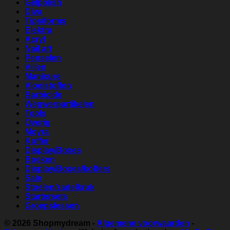
Gelpolish
Diva
Tips/forms
Elektra
Acryl
Nail art
Penselen
Vijlen
Manicure
Vloeistoffen
Barbicide
Wegwerpartikelen
Tools
Overig
Moyra
Koffer
Display/Boxes
Boeken
Display/Boxes/koffers
Sale
Stoelen/zadelkruk
Startersets
Groepslessen
© 2026
Shopmydream
-
Algemene voorwaarden
-