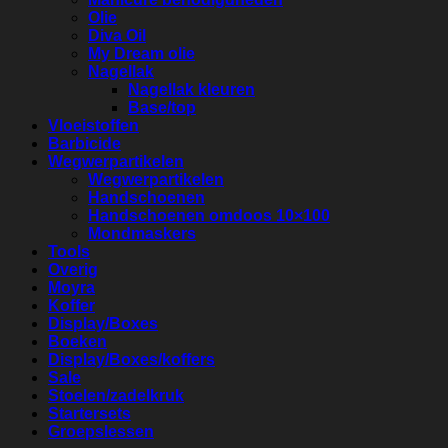
Olie
Diva Oil
My Dream olie
Nagellak
Nagellak kleuren
Base/top
Vloeistoffen
Barbicide
Wegwerpartikelen
Wegwerpartikelen
Handschoenen
Handschoenen omdoos 10×100
Mondmaskers
Tools
Overig
Moyra
Koffer
Display/Boxes
Boeken
Display/Boxes/koffers
Sale
Stoelen/zadelkruk
Startersets
Groepslessen