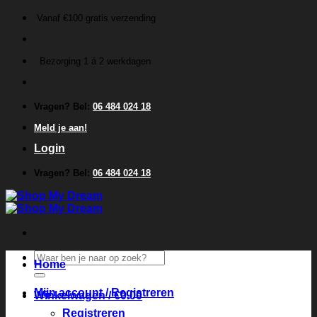
Ga
Vanaf €100 gratis verzending
naar
inhoud
Bezorging 1 á 2 werkdagen
Vragen? Bel:
06 484 024 18
Meld je aan!
Login
Vragen? Bel:
06 484 024 18
Zoeken
Home
naar:
Mijn account / Registreren
Winkelwagen /
€
0.00
Registreren