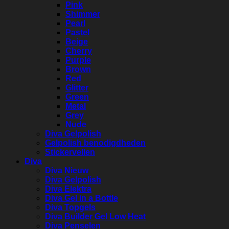
Pink
Shimmer
Pearl
Pastel
Beige
Cherry
Purple
Brown
Red
Glitter
Green
Metal
Grey
Nude
Diva Gelpolish
Gelpolish benodigdheden
Stickervellen
Diva
Diva Nieuw
Diva Gelpolish
Diva Elektra
Diva Gel in a Bottle
Diva Topgels
Diva Builder Gel Low Heat
Diva Penselen