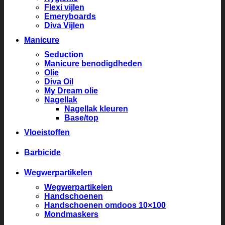
Flexi vijlen
Emeryboards
Diva Vijlen
Manicure
Seduction
Manicure benodigdheden
Olie
Diva Oil
My Dream olie
Nagellak
Nagellak kleuren
Base/top
Vloeistoffen
Barbicide
Wegwerpartikelen
Wegwerpartikelen
Handschoenen
Handschoenen omdoos 10×100
Mondmaskers