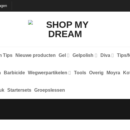
agen
 Tips
Nieuwe producten
Gel
Gelpolish
Diva
Tips/
n
Barbicide
Wegwerpartikelen
Tools
Overig
Moyra
Kof
uk
Startersets
Groepslessen