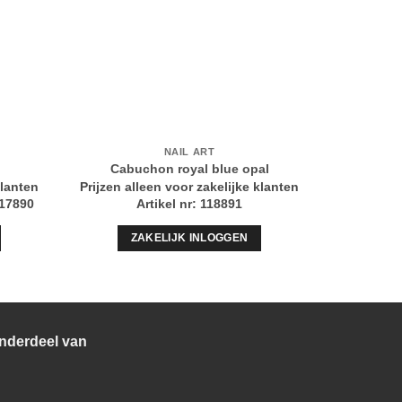
NAIL ART
Cabuchon royal blue opal
Rhines
klanten
Prijzen alleen voor zakelijke klanten
Prijzen al
017890
Artikel nr: 118891
Artikel n
ZAKELIJK INLOGGEN
Z
nderdeel van