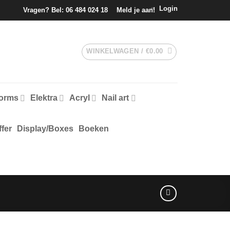
Login
Vragen? Bel:
06 484 024 18
Meld je aan!
WINKELWAGEN /
€
0.00
forms
Elektra
Acryl
Nail art
fer
Display/Boxes
Boeken