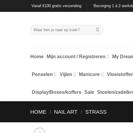
Ga
Vanaf €100 gratis verzending
Bezorging 1 á 2 werkd
naar
inhoud
Zoeken
naar:
Home
Mijn account / Registreren
My Dream
Penselen
Vijlen
Manicure
Vloeistoffe
Display/Boxes/koffers
Sale
Stoelen/zadelkr
HOME
/
NAIL ART
/
STRASS