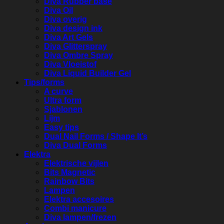
Diva Rubber base
Diva Oil
Diva overig
Diva design ink
Diva Art Gels
Diva Glitterspray
Diva Ombre Spray
Diva Vloeistof
Diva Liquid Builder Gel
Tips/forms
A curve
Ultra form
Sjablonen
Lijm
Easy tips
Dual Nail Forms / Shape It’s
Diva Dual Forms
Elektra
Elektrische vijlen
Bits Magnetic
Rainbow Bits
Lampen
Elektra accesoires
Combi manicure
Diva lampen/frezen