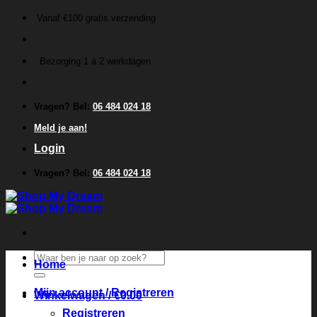
Ga
Vanaf €100 gratis verzending
naar
inhoud
Bezorging 1 á 2 werkdagen
Vragen? Bel:
06 484 024 18
Meld je aan!
Login
Vragen? Bel:
06 484 024 18
Zoeken
Home
naar:
Mijn account / Registreren
Winkelwagen /
€
0.00
Registreren