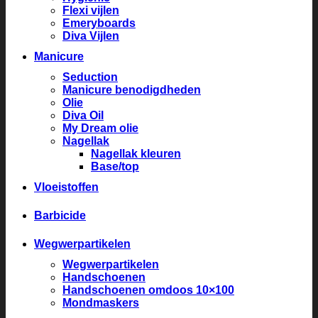
Flexi vijlen
Emeryboards
Diva Vijlen
Manicure
Seduction
Manicure benodigdheden
Olie
Diva Oil
My Dream olie
Nagellak
Nagellak kleuren
Base/top
Vloeistoffen
Barbicide
Wegwerpartikelen
Wegwerpartikelen
Handschoenen
Handschoenen omdoos 10×100
Mondmaskers