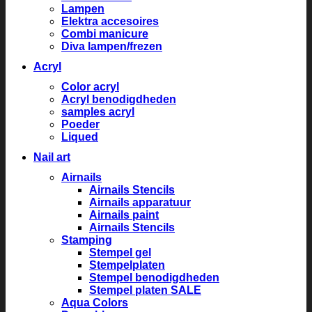
Lampen
Elektra accesoires
Combi manicure
Diva lampen/frezen
Acryl
Color acryl
Acryl benodigdheden
samples acryl
Poeder
Liqued
Nail art
Airnails
Airnails Stencils
Airnails apparatuur
Airnails paint
Airnails Stencils
Stamping
Stempel gel
Stempelplaten
Stempel benodigdheden
Stempel platen SALE
Aqua Colors