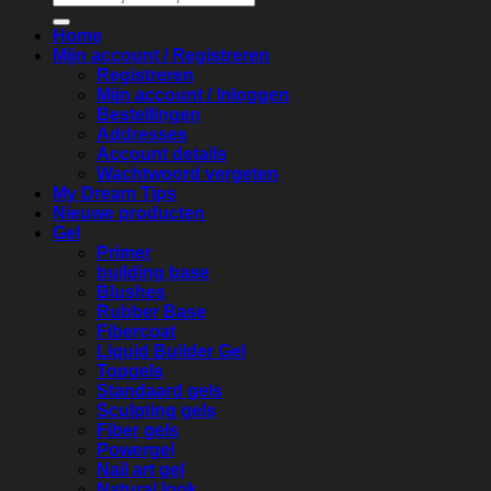
naar:
Home
Mijn account / Registreren
Registreren
Mijn account / Inloggen
Bestellingen
Addresses
Account details
Wachtwoord vergeten
My Dream Tips
Nieuwe producten
Gel
Primer
building base
Blushes
Rubber Base
Fibercoat
Liquid Builder Gel
Topgels
Standaard gels
Sculpting gels
Fiber gels
Powergel
Nail art gel
Natural look