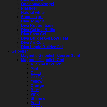
One coat/color gel
Plastigel
Natural white
Samples gel
Diva Topgels
Diva Rubber base
Diva Gel in a Bottle
Diva Easy Gel
Diva Builder Gel Low Heat
Diva Art Gels
Diva Liquid Builder Gel
Gelpolish
Magnetic Gelpolish kleuren 15ml
Magnetic Gelpolish 7 ml
Alle 7ml KLeuren
Mint
Glass
Cat Eye
Yellow
Orange
Blue
Pink
Shimmer
Pearl