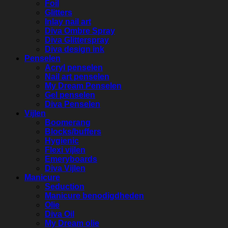
Foil
Glitters
Inlay nail art
Diva Ombre Spray
Diva Glitterspray
Diva design ink
Penselen
Acryl penselen
Nail art penselen
My Dream Penselen
Gel penselen
Diva Penselen
Vijlen
Boomerang
Blocks/buffers
Hygienic
Flexi vijlen
Emeryboards
Diva Vijlen
Manicure
Seduction
Manicure benodigdheden
Olie
Diva Oil
My Dream olie