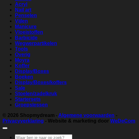
Acryl
Nail art
Penselen
Vijlen
Manicure
Vloeistoffen
Barbicide
Wegwerpartikelen
Tools
Overig
Moyra
Koffer
Display/Boxes
Boeken
Display/Boxes/koffers
Sale
Stoelen/zadelkruk
Startersets
Groepslessen
© 2026
Shopmydream
-
Algemene voorwaarden
-
Privacyverklaring
- Website & marketing door
WeDeCom
Zoeken