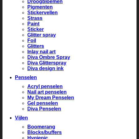
Droogbloemen
Pigmenten
Stickervellen
Strass
Paint
Sticker
Glitter spray
Foil
Glitters
Inlay nail art
Diva Ombre Spray
Diva Glitterspray
Diva design ink
Penselen
Acryl penselen
Nail art penselen
My Dream Penselen
Gel penselen
Diva Penselen
Vijlen
Boomerang
Blocks/buffers
Hygienic