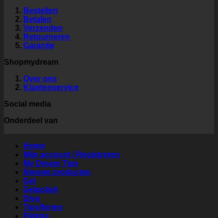
Bestellen
Betalen
Verzenden
Retourneren
Garantie
Shopmydream
Over ons
Klantenservice
Social media
Onderdeel van
Home
Mijn account / Registreren
My Dream Tips
Nieuwe producten
Gel
Gelpolish
Diva
Tips/forms
Elektra