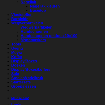
Nagellak
Nagellak kleuren
Base/top
Vloeistoffen
Barbicide
Wegwerpartikelen
Wegwerpartikelen
Handschoenen
Handschoenen omdoos 10×100
Mondmaskers
Tools
Overig
Moyra
Koffer
Display/Boxes
Boeken
Display/Boxes/koffers
Sale
Stoelen/zadelkruk
Startersets
Groepslessen
Meld je aan!
Login