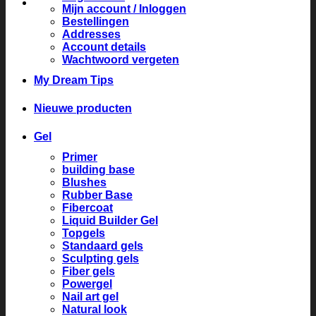
Mijn account / Inloggen
Bestellingen
Addresses
Account details
Wachtwoord vergeten
My Dream Tips
Nieuwe producten
Gel
Primer
building base
Blushes
Rubber Base
Fibercoat
Liquid Builder Gel
Topgels
Standaard gels
Sculpting gels
Fiber gels
Powergel
Nail art gel
Natural look