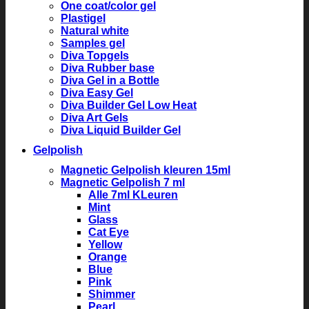
One coat/color gel
Plastigel
Natural white
Samples gel
Diva Topgels
Diva Rubber base
Diva Gel in a Bottle
Diva Easy Gel
Diva Builder Gel Low Heat
Diva Art Gels
Diva Liquid Builder Gel
Gelpolish
Magnetic Gelpolish kleuren 15ml
Magnetic Gelpolish 7 ml
Alle 7ml KLeuren
Mint
Glass
Cat Eye
Yellow
Orange
Blue
Pink
Shimmer
Pearl