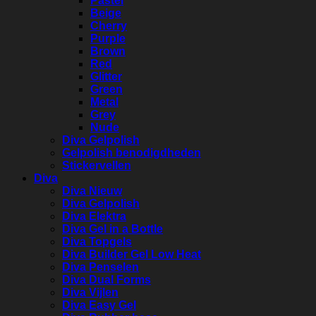
Pastel
Beige
Cherry
Purple
Brown
Red
Glitter
Green
Metal
Grey
Nude
Diva Gelpolish
Gelpolish benodigdheden
Stickervellen
Diva
Diva Nieuw
Diva Gelpolish
Diva Elektra
Diva Gel in a Bottle
Diva Topgels
Diva Builder Gel Low Heat
Diva Penselen
Diva Dual Forms
Diva Vijlen
Diva Easy Gel