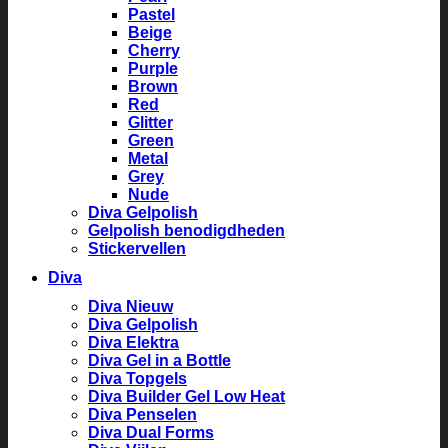
Pastel
Beige
Cherry
Purple
Brown
Red
Glitter
Green
Metal
Grey
Nude
Diva Gelpolish
Gelpolish benodigdheden
Stickervellen
Diva
Diva Nieuw
Diva Gelpolish
Diva Elektra
Diva Gel in a Bottle
Diva Topgels
Diva Builder Gel Low Heat
Diva Penselen
Diva Dual Forms