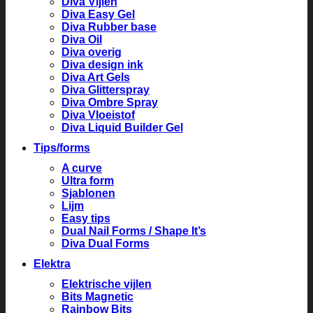
Diva Vijlen
Diva Easy Gel
Diva Rubber base
Diva Oil
Diva overig
Diva design ink
Diva Art Gels
Diva Glitterspray
Diva Ombre Spray
Diva Vloeistof
Diva Liquid Builder Gel
Tips/forms
A curve
Ultra form
Sjablonen
Lijm
Easy tips
Dual Nail Forms / Shape It’s
Diva Dual Forms
Elektra
Elektrische vijlen
Bits Magnetic
Rainbow Bits