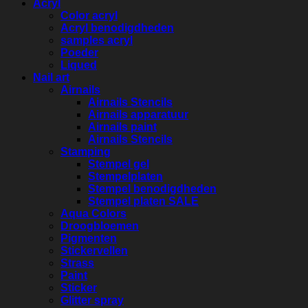
Acryl
Color acryl
Acryl benodigdheden
samples acryl
Poeder
Liqued
Nail art
Airnails
Airnails Stencils
Airnails apparatuur
Airnails paint
Airnails Stencils
Stamping
Stempel gel
Stempelplaten
Stempel benodigdheden
Stempel platen SALE
Aqua Colors
Droogbloemen
Pigmenten
Stickervellen
Strass
Paint
Sticker
Glitter spray