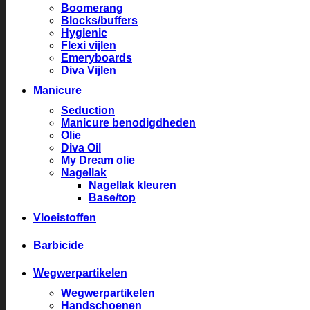
Boomerang
Blocks/buffers
Hygienic
Flexi vijlen
Emeryboards
Diva Vijlen
Manicure
Seduction
Manicure benodigdheden
Olie
Diva Oil
My Dream olie
Nagellak
Nagellak kleuren
Base/top
Vloeistoffen
Barbicide
Wegwerpartikelen
Wegwerpartikelen
Handschoenen