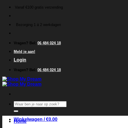
Ga
Vanaf €100 gratis verzending
naar
inhoud
Bezorging 1 á 2 werkdagen
Vragen? Bel:
06 484 024 18
Meld je aan!
Login
Vragen? Bel:
06 484 024 18
Zoeken
naar:
Winkelwagen /
€
0.00
Home