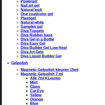
Powergel
Nail art gel
Natural look
One coat/color gel
Plastigel
Natural white
Samples gel
Diva Topgels
Diva Rubber base
Diva Gel in a Bottle
Diva Easy Gel
Diva Builder Gel Low Heat
Diva Art Gels
Diva Liquid Builder Gel
Gelpolish
Magnetic Gelpolish kleuren 15ml
Magnetic Gelpolish 7 ml
Alle 7ml KLeuren
Mint
Glass
Cat Eye
Yellow
Orange
Blue