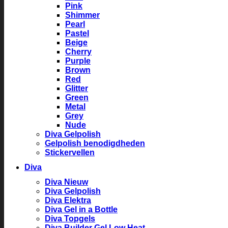
Pink
Shimmer
Pearl
Pastel
Beige
Cherry
Purple
Brown
Red
Glitter
Green
Metal
Grey
Nude
Diva Gelpolish
Gelpolish benodigdheden
Stickervellen
Diva
Diva Nieuw
Diva Gelpolish
Diva Elektra
Diva Gel in a Bottle
Diva Topgels
Diva Builder Gel Low Heat