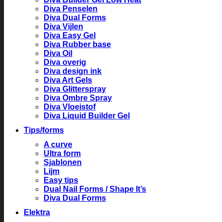
Diva Penselen
Diva Dual Forms
Diva Vijlen
Diva Easy Gel
Diva Rubber base
Diva Oil
Diva overig
Diva design ink
Diva Art Gels
Diva Glitterspray
Diva Ombre Spray
Diva Vloeistof
Diva Liquid Builder Gel
Tips/forms
A curve
Ultra form
Sjablonen
Lijm
Easy tips
Dual Nail Forms / Shape It’s
Diva Dual Forms
Elektra