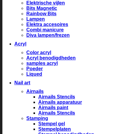
Elektrische vijlen
Bits Magnetic
Rainbow Bits
Lampen
Elektra accesoires
Combi manicure
Diva lampen/frezen
Acryl
Color acryl
Acryl benodigdheden
samples acryl
Poeder
Liqued
Nail art
Airnails
Airnails Stencils
Airnails apparatuur
Airnails paint
Airnails Stencils
Stamping
Stempel gel
Stempelplaten