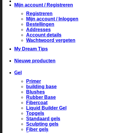
Mijn account / Registreren
Registreren
Mijn account / Inloggen
Bestellingen
Addresses
Account details
Wachtwoord vergeten
My Dream Tips
Nieuwe producten
Gel
Primer
building base
Blushes
Rubber Base
Fibercoat
Liquid Builder Gel
Topgels
Standaard gels
Sculpting gels
Fiber gels