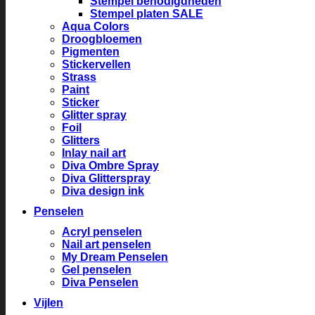
Stempel benodigdheden
Stempel platen SALE
Aqua Colors
Droogbloemen
Pigmenten
Stickervellen
Strass
Paint
Sticker
Glitter spray
Foil
Glitters
Inlay nail art
Diva Ombre Spray
Diva Glitterspray
Diva design ink
Penselen
Acryl penselen
Nail art penselen
My Dream Penselen
Gel penselen
Diva Penselen
Vijlen