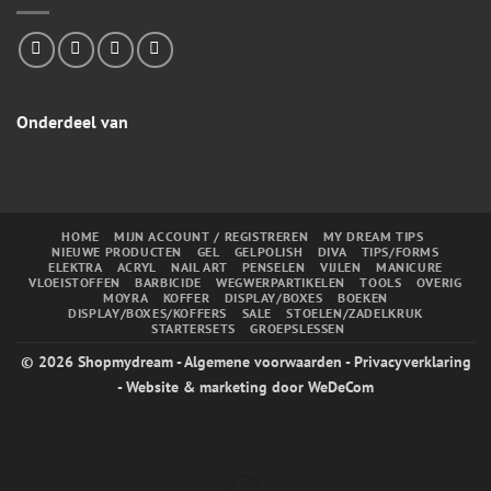
Onderdeel van
HOME
MIJN ACCOUNT / REGISTREREN
MY DREAM TIPS
NIEUWE PRODUCTEN
GEL
GELPOLISH
DIVA
TIPS/FORMS
ELEKTRA
ACRYL
NAIL ART
PENSELEN
VIJLEN
MANICURE
VLOEISTOFFEN
BARBICIDE
WEGWERPARTIKELEN
TOOLS
OVERIG
MOYRA
KOFFER
DISPLAY/BOXES
BOEKEN
DISPLAY/BOXES/KOFFERS
SALE
STOELEN/ZADELKRUK
STARTERSETS
GROEPSLESSEN
© 2026
Shopmydream
-
Algemene voorwaarden
-
Privacyverklaring
- Website & marketing door
WeDeCom