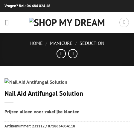
Ga
Vragen? Bel:
06 484 024 18
naar
inhoud
HOME
/
MANICURE
/
SEDUCTION
Nail Aid Antifungal Solution
Prijzen alleen voor zakelijke klanten
Artikelnummer:
231112 / 8718634034118