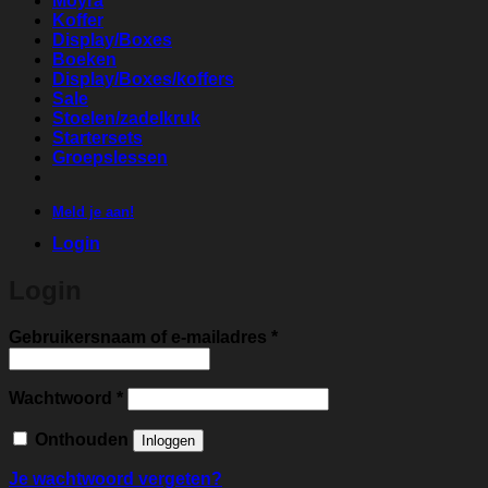
Moyra
Koffer
Display/Boxes
Boeken
Display/Boxes/koffers
Sale
Stoelen/zadelkruk
Startersets
Groepslessen
Meld je aan!
Login
Login
Vereist
Gebruikersnaam of e-mailadres
*
Vereist
Wachtwoord
*
Onthouden
Inloggen
Je wachtwoord vergeten?