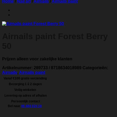
Home
/
Nail art
/
Airnails
/
Airnails paint
Airnails paint Forest Berry
50
Prijzen alleen voor zakelijke klanten
Artikelnummer:
289733 / 8718634018989
Categorieën:
Airnails
,
Airnails paint
Vanaf €100 gratis verzending
Bezorging 1 á 2 dagen
Veilig winkelen
Levering op adres of afhalen
Persoonlijk contact
Bel naar
06 484 024 18