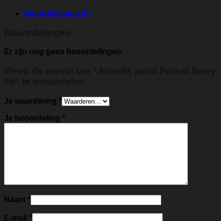
Beoordelingen (0)
Beoordelingen
Er zijn nog geen beoordelingen.
Wees de eerste om “Airnails paint Forest Berry
50” te beoordelen
Je waardering
*
Je beoordeling
*
Naam
*
E-mail
*