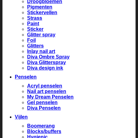
Droogbloemen
Pigmenten
Stickervellen
Strass
Paint
Sticker
Glitter spray
Foil
Glitters
Inlay nail art
Diva Ombre Spray
Diva Glitterspray
Diva design ink
Penselen
Acryl penselen
Nail art penselen
My Dream Penselen
Gel penselen
Diva Penselen
Vijlen
Boomerang
Blocks/buffers
Hygienic