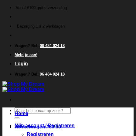
Ga
Vanaf €100 gratis verzending
naar
inhoud
Bezorging 1 á 2 werkdagen
Vragen? Bel:
06 484 024 18
Meld je aan!
Login
Vragen? Bel:
06 484 024 18
Zoeken
Home
naar:
Mijn account / Registreren
Winkelwagen /
€
0.00
Registreren