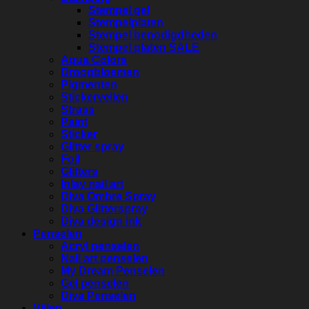
Stempel gel
Stempelplaten
Stempel benodigdheden
Stempel platen SALE
Aqua Colors
Droogbloemen
Pigmenten
Stickervellen
Strass
Paint
Sticker
Glitter spray
Foil
Glitters
Inlay nail art
Diva Ombre Spray
Diva Glitterspray
Diva design ink
Penselen
Acryl penselen
Nail art penselen
My Dream Penselen
Gel penselen
Diva Penselen
Vijlen