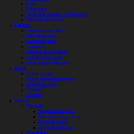
Lijm
Easy tips
Dual Nail Forms / Shape It’s
Diva Dual Forms
Elektra
Elektrische vijlen
Bits Magnetic
Rainbow Bits
Lampen
Elektra accesoires
Combi manicure
Diva lampen/frezen
Acryl
Color acryl
Acryl benodigdheden
samples acryl
Poeder
Liqued
Nail art
Airnails
Airnails Stencils
Airnails apparatuur
Airnails paint
Airnails Stencils
Stamping