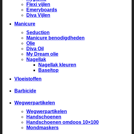
Flexi vijlen
Emeryboards
Diva Vijlen
Manicure
Seduction
Manicure benodigdheden
Olie
Diva Oil
My Dream olie
Nagellak
Nagellak kleuren
Base/top
Vloeistoffen
Barbicide
Wegwerpartikelen
Wegwerpartikelen
Handschoenen
Handschoenen omdoos 10×100
Mondmaskers