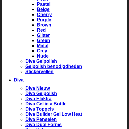
Pastel
Beige
Cherry
Purple
Brown
Red
Glitter
Green
Metal
Grey
Nude
Diva Gelpolish
Gelpolish benodigdheden
Stickervellen
Diva
Diva Nieuw
Diva Gelpolish
Diva Elektra
Diva Gel in a Bottle
Diva Topgels
Diva Builder Gel Low Heat
Diva Penselen
Diva Dual Forms