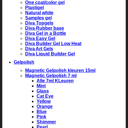
One coat/color gel
Plastigel
Natural white
Samples gel
Diva Topgels
Diva Rubber base
Diva Gel in a Bottle
Diva Easy Gel
Diva Builder Gel Low Heat
Diva Art Gels
Diva Liquid Builder Gel
Gelpolish
Magnetic Gelpolish kleuren 15ml
Magnetic Gelpolish 7 ml
Alle 7ml KLeuren
Mint
Glass
Cat Eye
Yellow
Orange
Blue
Pink
Shimmer
Pearl