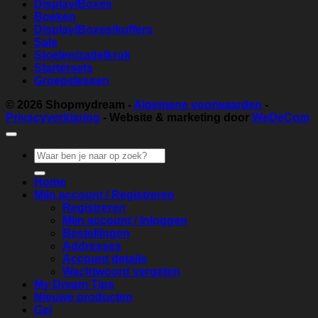
Display/Boxes
Boeken
Display/Boxes/koffers
Sale
Stoelen/zadelkruk
Startersets
Groepslessen
© 2026
Shopmydream
-
Algemene voorwaarden
-
Privacyverklaring
- Website & marketing door
WeDeCom
Zoeken
naar:
Home
Mijn account / Registreren
Registreren
Mijn account / Inloggen
Bestellingen
Addresses
Account details
Wachtwoord vergeten
My Dream Tips
Nieuwe producten
Gel