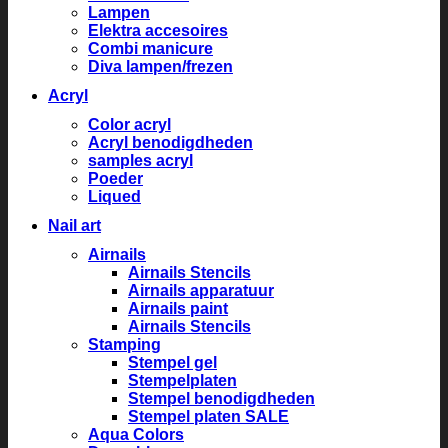
Lampen
Elektra accesoires
Combi manicure
Diva lampen/frezen
Acryl
Color acryl
Acryl benodigdheden
samples acryl
Poeder
Liqued
Nail art
Airnails
Airnails Stencils
Airnails apparatuur
Airnails paint
Airnails Stencils
Stamping
Stempel gel
Stempelplaten
Stempel benodigdheden
Stempel platen SALE
Aqua Colors