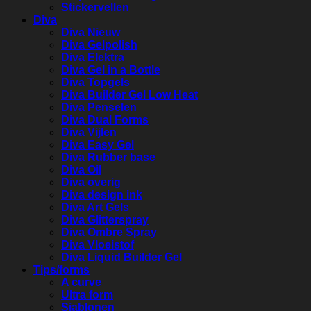
Stickervellen
Diva
Diva Nieuw
Diva Gelpolish
Diva Elektra
Diva Gel in a Bottle
Diva Topgels
Diva Builder Gel Low Heat
Diva Penselen
Diva Dual Forms
Diva Vijlen
Diva Easy Gel
Diva Rubber base
Diva Oil
Diva overig
Diva design ink
Diva Art Gels
Diva Glitterspray
Diva Ombre Spray
Diva Vloeistof
Diva Liquid Builder Gel
Tips/forms
A curve
Ultra form
Sjablonen