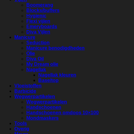
Boomerang
Blocks/buffers
Hygienic
Flexi vijlen
Emeryboards
Diva Vijlen
Manicure
Seduction
Manicure benodigdheden
Olie
Diva Oil
My Dream olie
Nagellak
Nagellak kleuren
Base/top
Vloeistoffen
Barbicide
Wegwerpartikelen
Wegwerpartikelen
Handschoenen
Handschoenen omdoos 10×100
Mondmaskers
Tools
Overig