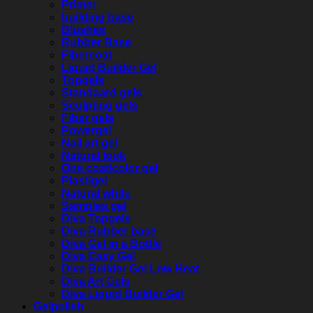
Primer
building base
Blushes
Rubber Base
Fibercoat
Liquid Builder Gel
Topgels
Standaard gels
Sculpting gels
Fiber gels
Powergel
Nail art gel
Natural look
One coat/color gel
Plastigel
Natural white
Samples gel
Diva Topgels
Diva Rubber base
Diva Gel in a Bottle
Diva Easy Gel
Diva Builder Gel Low Heat
Diva Art Gels
Diva Liquid Builder Gel
Gelpolish