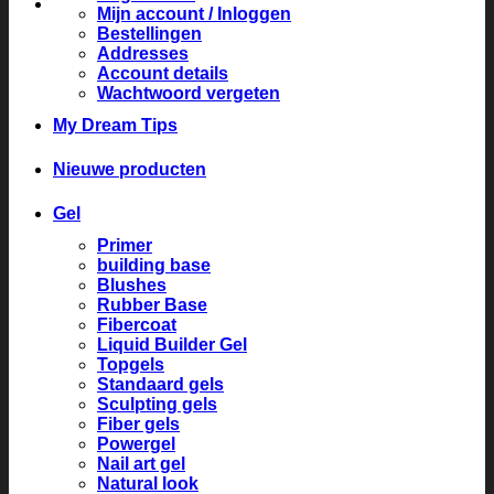
Mijn account / Inloggen
Bestellingen
Addresses
Account details
Wachtwoord vergeten
My Dream Tips
Nieuwe producten
Gel
Primer
building base
Blushes
Rubber Base
Fibercoat
Liquid Builder Gel
Topgels
Standaard gels
Sculpting gels
Fiber gels
Powergel
Nail art gel
Natural look