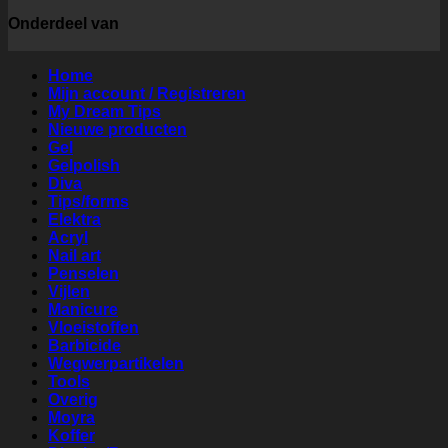
Onderdeel van
Home
Mijn account / Registreren
My Dream Tips
Nieuwe producten
Gel
Gelpolish
Diva
Tips/forms
Elektra
Acryl
Nail art
Penselen
Vijlen
Manicure
Vloeistoffen
Barbicide
Wegwerpartikelen
Tools
Overig
Moyra
Koffer