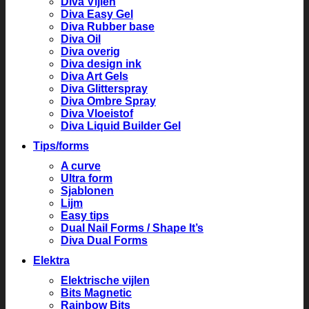
Diva Vijlen
Diva Easy Gel
Diva Rubber base
Diva Oil
Diva overig
Diva design ink
Diva Art Gels
Diva Glitterspray
Diva Ombre Spray
Diva Vloeistof
Diva Liquid Builder Gel
Tips/forms
A curve
Ultra form
Sjablonen
Lijm
Easy tips
Dual Nail Forms / Shape It’s
Diva Dual Forms
Elektra
Elektrische vijlen
Bits Magnetic
Rainbow Bits