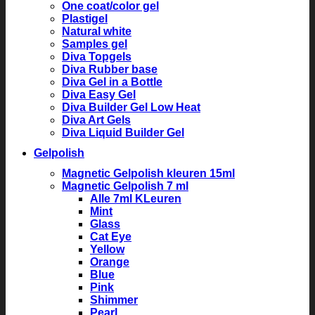
One coat/color gel
Plastigel
Natural white
Samples gel
Diva Topgels
Diva Rubber base
Diva Gel in a Bottle
Diva Easy Gel
Diva Builder Gel Low Heat
Diva Art Gels
Diva Liquid Builder Gel
Gelpolish
Magnetic Gelpolish kleuren 15ml
Magnetic Gelpolish 7 ml
Alle 7ml KLeuren
Mint
Glass
Cat Eye
Yellow
Orange
Blue
Pink
Shimmer
Pearl