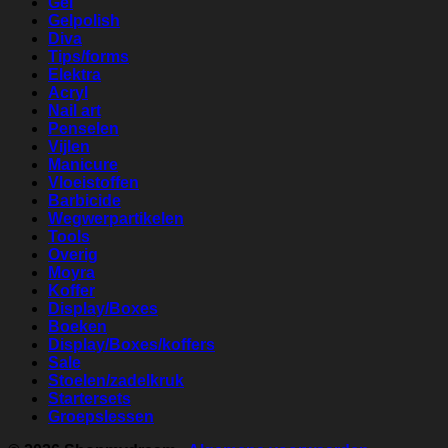
Gel
Gelpolish
Diva
Tips/forms
Elektra
Acryl
Nail art
Penselen
Vijlen
Manicure
Vloeistoffen
Barbicide
Wegwerpartikelen
Tools
Overig
Moyra
Koffer
Display/Boxes
Boeken
Display/Boxes/koffers
Sale
Stoelen/zadelkruk
Startersets
Groepslessen