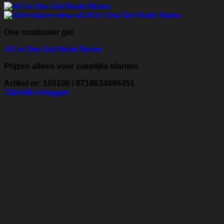
One coat/color gel
All in One Gel Nude Noise
Prijzen alleen voor zakelijke klanten
Artikel nr: 105106 / 8718634096451
Zakelijk inloggen