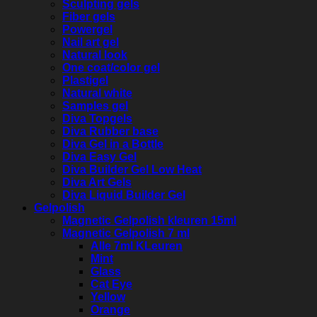
Sculpting gels
Fiber gels
Powergel
Nail art gel
Natural look
One coat/color gel
Plastigel
Natural white
Samples gel
Diva Topgels
Diva Rubber base
Diva Gel in a Bottle
Diva Easy Gel
Diva Builder Gel Low Heat
Diva Art Gels
Diva Liquid Builder Gel
Gelpolish
Magnetic Gelpolish kleuren 15ml
Magnetic Gelpolish 7 ml
Alle 7ml KLeuren
Mint
Glass
Cat Eye
Yellow
Orange