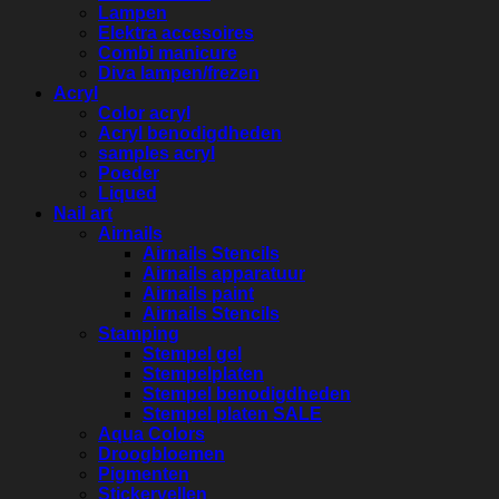
Lampen
Elektra accesoires
Combi manicure
Diva lampen/frezen
Acryl
Color acryl
Acryl benodigdheden
samples acryl
Poeder
Liqued
Nail art
Airnails
Airnails Stencils
Airnails apparatuur
Airnails paint
Airnails Stencils
Stamping
Stempel gel
Stempelplaten
Stempel benodigdheden
Stempel platen SALE
Aqua Colors
Droogbloemen
Pigmenten
Stickervellen