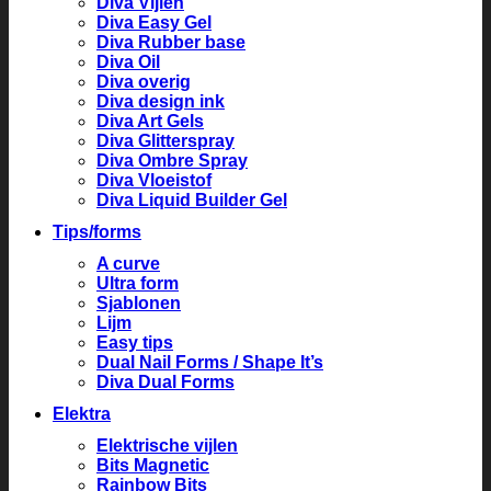
Diva Vijlen
Diva Easy Gel
Diva Rubber base
Diva Oil
Diva overig
Diva design ink
Diva Art Gels
Diva Glitterspray
Diva Ombre Spray
Diva Vloeistof
Diva Liquid Builder Gel
Tips/forms
A curve
Ultra form
Sjablonen
Lijm
Easy tips
Dual Nail Forms / Shape It’s
Diva Dual Forms
Elektra
Elektrische vijlen
Bits Magnetic
Rainbow Bits