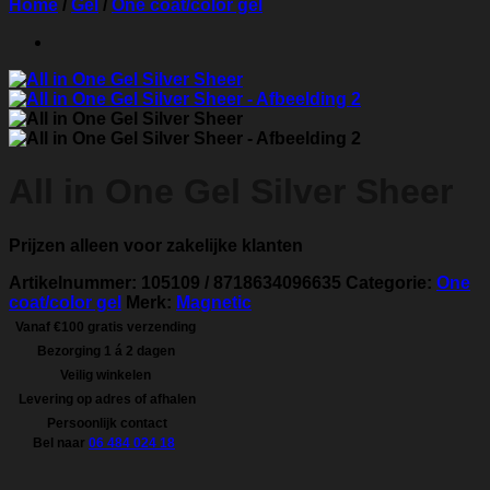
Home
/
Gel
/
One coat/color gel
All in One Gel Silver Sheer
Prijzen alleen voor zakelijke klanten
Artikelnummer:
105109 / 8718634096635
Categorie:
One
coat/color gel
Merk:
Magnetic
Vanaf €100 gratis verzending
Bezorging 1 á 2 dagen
Veilig winkelen
Levering op adres of afhalen
Persoonlijk contact
Bel naar
06 484 024 18