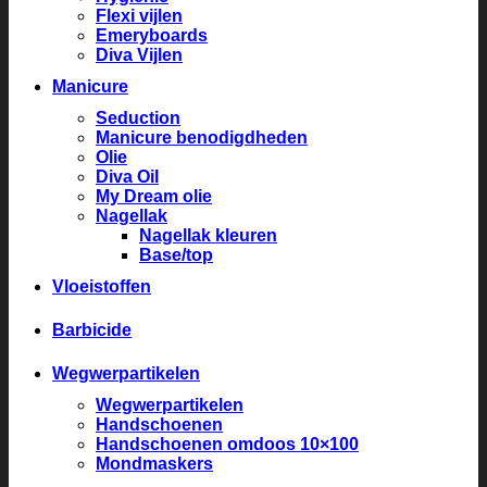
Flexi vijlen
Emeryboards
Diva Vijlen
Manicure
Seduction
Manicure benodigdheden
Olie
Diva Oil
My Dream olie
Nagellak
Nagellak kleuren
Base/top
Vloeistoffen
Barbicide
Wegwerpartikelen
Wegwerpartikelen
Handschoenen
Handschoenen omdoos 10×100
Mondmaskers