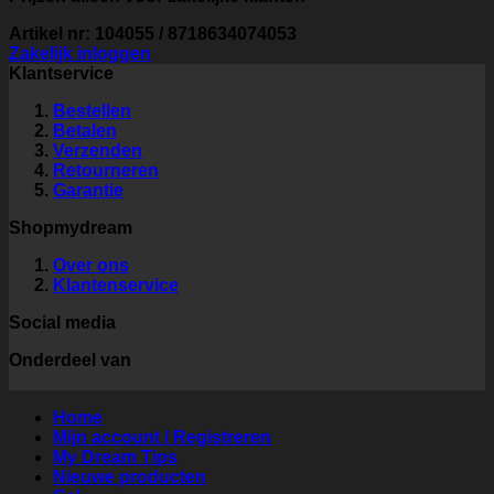
Artikel nr: 104055 / 8718634074053
Zakelijk inloggen
Klantservice
Bestellen
Betalen
Verzenden
Retourneren
Garantie
Shopmydream
Over ons
Klantenservice
Social media
Onderdeel van
Home
Mijn account / Registreren
My Dream Tips
Nieuwe producten