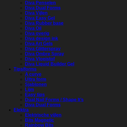
Diva Penselen
Diva Dual Forms
Diva Vijlen
Diva Easy Gel
Diva Rubber base
Diva Oil
Diva overig
Diva design ink
Diva Art Gels
Diva Glitterspray
Diva Ombre Spray
Diva Vloeistof
Diva Liquid Builder Gel
Tips/forms
A curve
Ultra form
Sjablonen
Lijm
Easy tips
Dual Nail Forms / Shape It’s
Diva Dual Forms
Elektra
Elektrische vijlen
Bits Magnetic
Rainbow Bits