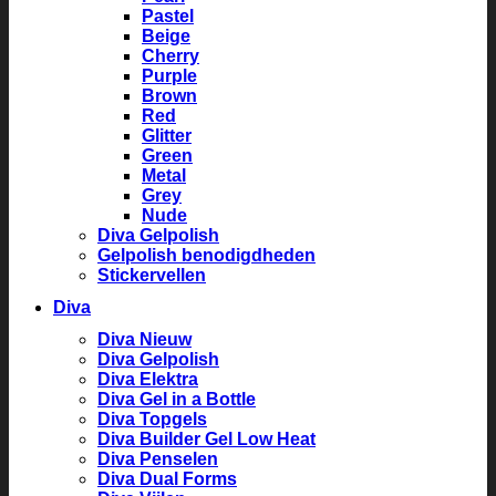
Pastel
Beige
Cherry
Purple
Brown
Red
Glitter
Green
Metal
Grey
Nude
Diva Gelpolish
Gelpolish benodigdheden
Stickervellen
Diva
Diva Nieuw
Diva Gelpolish
Diva Elektra
Diva Gel in a Bottle
Diva Topgels
Diva Builder Gel Low Heat
Diva Penselen
Diva Dual Forms