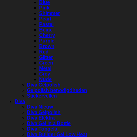
Blue
Pink
Shimmer
Pearl
Pastel
Beige
Cherry
Purple
Brown
Red
Glitter
Green
Metal
Grey
Nude
Diva Gelpolish
Gelpolish benodigdheden
Stickervellen
Diva
Diva Nieuw
Diva Gelpolish
Diva Elektra
Diva Gel in a Bottle
Diva Topgels
Diva Builder Gel Low Heat