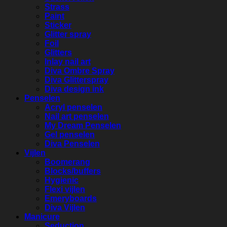
Strass
Paint
Sticker
Glitter spray
Foil
Glitters
Inlay nail art
Diva Ombre Spray
Diva Glitterspray
Diva design ink
Penselen
Acryl penselen
Nail art penselen
My Dream Penselen
Gel penselen
Diva Penselen
Vijlen
Boomerang
Blocks/buffers
Hygienic
Flexi vijlen
Emeryboards
Diva Vijlen
Manicure
Seduction