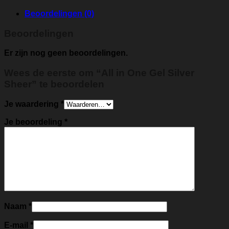
Beoordelingen (0)
Beoordelingen
Er zijn nog geen beoordelingen.
Wees de eerste om “All in One Gel Silver
Sheer” te beoordelen
Je waardering
*
Je beoordeling
*
Naam
*
E-mail
*