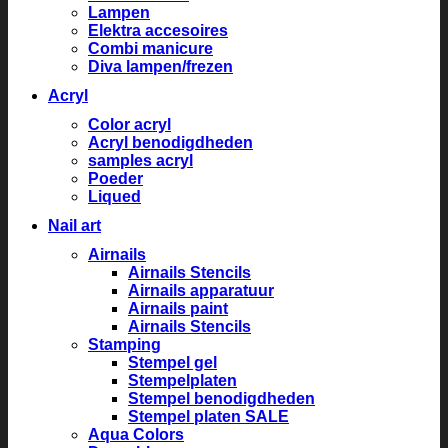
Lampen
Elektra accesoires
Combi manicure
Diva lampen/frezen
Acryl
Color acryl
Acryl benodigdheden
samples acryl
Poeder
Liqued
Nail art
Airnails
Airnails Stencils
Airnails apparatuur
Airnails paint
Airnails Stencils
Stamping
Stempel gel
Stempelplaten
Stempel benodigdheden
Stempel platen SALE
Aqua Colors