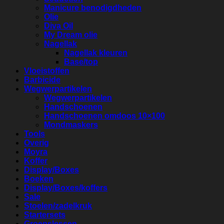
Manicure benodigdheden
Olie
Diva Oil
My Dream olie
Nagellak
Nagellak kleuren
Base/top
Vloeistoffen
Barbicide
Wegwerpartikelen
Wegwerpartikelen
Handschoenen
Handschoenen omdoos 10×100
Mondmaskers
Tools
Overig
Moyra
Koffer
Display/Boxes
Boeken
Display/Boxes/koffers
Sale
Stoelen/zadelkruk
Startersets
Groepslessen