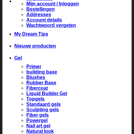
Mijn account / Inloggen
Bestellingen
Addresses
Account details
Wachtwoord vergeten
My Dream Tips
Nieuwe producten
Gel
Primer
building base
Blushes
Rubber Base
Fibercoat
Liquid Builder Gel
Topgels
Standaard gels
Sculpting gels
Fiber gels
Powergel
Nail art gel
Natural look