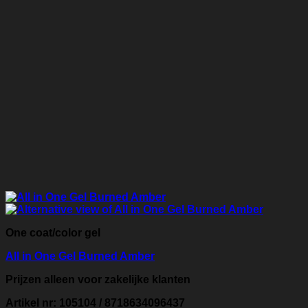
One coat/color gel
All in One Gel Burned Amber
Prijzen alleen voor zakelijke klanten
Artikel nr: 105104 / 8718634096437