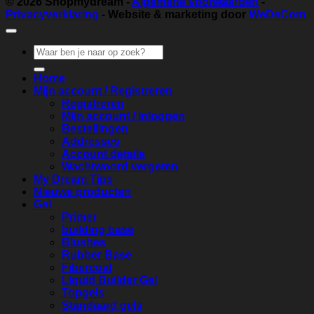
© 2026
Shopmydream
-
Algemene voorwaarden
-
Privacyverklaring
- Website & marketing door
WeDeCom
Zoeken
naar:
Home
Mijn account / Registreren
Registreren
Mijn account / Inloggen
Bestellingen
Addresses
Account details
Wachtwoord vergeten
My Dream Tips
Nieuwe producten
Gel
Primer
building base
Blushes
Rubber Base
Fibercoat
Liquid Builder Gel
Topgels
Standaard gels