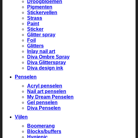
Droogbloemen
Pigmenten
Stickervellen
Strass
Paint
Sticker
Glitter spray
Foil
Glitters
Inlay nail art
Diva Ombre Spray
Diva Glitterspray
Diva design ink
Penselen
Acryl penselen
Nail art penselen
My Dream Penselen
Gel penselen
Diva Penselen
Vijlen
Boomerang
Blocks/buffers
Hygienic