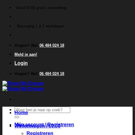
Ga
Vanaf €100 gratis verzending
naar
inhoud
Bezorging 1 á 2 werkdagen
Vragen? Bel:
06 484 024 18
Meld je aan!
Login
Vragen? Bel:
06 484 024 18
Zoeken
Home
naar:
Mijn account / Registreren
Winkelwagen /
€
0.00
Registreren