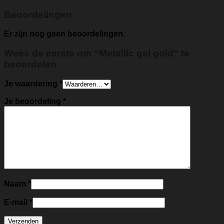
Beoordelingen
Er zijn nog geen beoordelingen.
Wees de eerste om “Metallic gel gold” te
beoordelen
Je waardering
*
Je beoordeling
*
Naam
*
E-mail
*