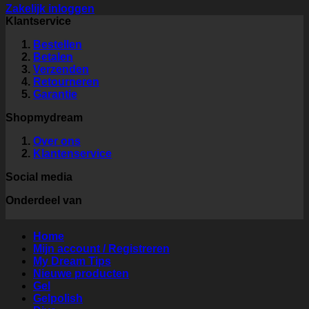
Zakelijk inloggen
Klantservice
Bestellen
Betalen
Verzenden
Retourneren
Garantie
Shopmydream
Over ons
Klantenservice
Social media
Onderdeel van
Home
Mijn account / Registreren
My Dream Tips
Nieuwe producten
Gel
Gelpolish