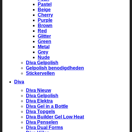
Pastel
Beige
Cherry
Purple
Brown
Red
Glitter
Green
Metal
Grey
Nude
Diva Gelpolish
Gelpolish benodigdheden
Stickervellen
Diva
Diva Nieuw
Diva Gelpolish
Diva Elektra
Diva Gel in a Bottle
Diva Topgels
Diva Builder Gel Low Heat
Diva Penselen
Diva Dual Forms