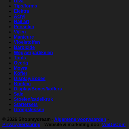
Diva
Tips/forms
Elektra
Acryl
Nail art
Penselen
Vijlen
Manicure
Vloeistoffen
Barbicide
Wegwerpartikelen
Tools
Overig
Moyra
Koffer
Display/Boxes
Boeken
Display/Boxes/koffers
Sale
Stoelen/zadelkruk
Startersets
Groepslessen
© 2026
Shopmydream
-
Algemene voorwaarden
-
Privacyverklaring
- Website & marketing door
WeDeCom