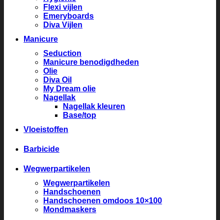
Flexi vijlen
Emeryboards
Diva Vijlen
Manicure
Seduction
Manicure benodigdheden
Olie
Diva Oil
My Dream olie
Nagellak
Nagellak kleuren
Base/top
Vloeistoffen
Barbicide
Wegwerpartikelen
Wegwerpartikelen
Handschoenen
Handschoenen omdoos 10×100
Mondmaskers