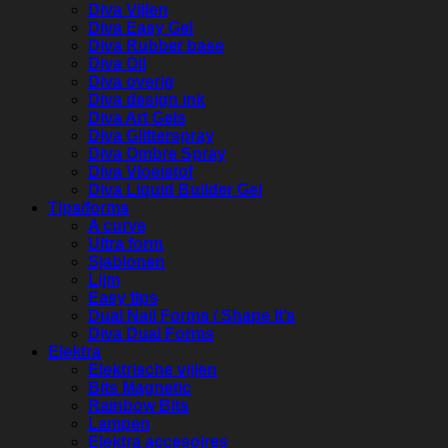
Diva Vijlen
Diva Easy Gel
Diva Rubber base
Diva Oil
Diva overig
Diva design ink
Diva Art Gels
Diva Glitterspray
Diva Ombre Spray
Diva Vloeistof
Diva Liquid Builder Gel
Tips/forms
A curve
Ultra form
Sjablonen
Lijm
Easy tips
Dual Nail Forms / Shape It’s
Diva Dual Forms
Elektra
Elektrische vijlen
Bits Magnetic
Rainbow Bits
Lampen
Elektra accesoires