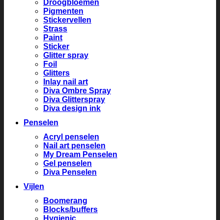
Droogbloemen
Pigmenten
Stickervellen
Strass
Paint
Sticker
Glitter spray
Foil
Glitters
Inlay nail art
Diva Ombre Spray
Diva Glitterspray
Diva design ink
Penselen
Acryl penselen
Nail art penselen
My Dream Penselen
Gel penselen
Diva Penselen
Vijlen
Boomerang
Blocks/buffers
Hygienic