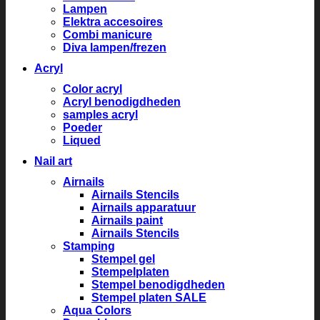
Lampen
Elektra accesoires
Combi manicure
Diva lampen/frezen
Acryl
Color acryl
Acryl benodigdheden
samples acryl
Poeder
Liqued
Nail art
Airnails
Airnails Stencils
Airnails apparatuur
Airnails paint
Airnails Stencils
Stamping
Stempel gel
Stempelplaten
Stempel benodigdheden
Stempel platen SALE
Aqua Colors