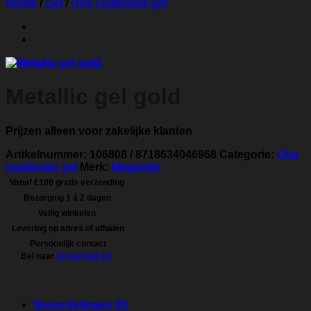
Home
/
Gel
/
One coat/color gel
Metallic gel gold
Prijzen alleen voor zakelijke klanten
Artikelnummer:
106808 / 8718634046968
Categorie:
One
coat/color gel
Merk:
Magnetic
Vanaf €100 gratis verzending
Bezorging 1 á 2 dagen
Veilig winkelen
Levering op adres of afhalen
Persoonlijk contact
Bel naar
06 484 024 18
Beoordelingen (0)