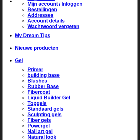
Mijn account / Inloggen
Bestellingen
Addresses
Account details
Wachtwoord vergeten
My Dream Tips
Nieuwe producten
Gel
Primer
building base
Blushes
Rubber Base
Fibercoat
Liquid Builder Gel
Topgels
Standaard gels
Sculpting gels
Fiber gels
Powergel
Nail art gel
Natural look