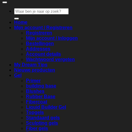
Zoeken
naar:
Home
Mijn account / Registreren
Registreren
Mijn account / Inloggen
Bestellingen
Addresses
Account details
Wachtwoord vergeten
My Dream Tips
Nieuwe producten
Gel
Primer
building base
Blushes
Rubber Base
Fibercoat
Liquid Builder Gel
Topgels
Standaard gels
Sculpting gels
Fiber gels