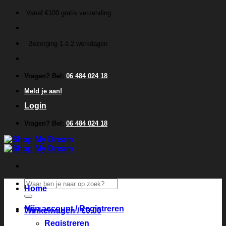
Ga
Vanaf €100 gratis verzending
naar
inhoud
Bezorging 1 á 2 werkdagen
Vragen? Bel:
06 484 024 18
Meld je aan!
Login
Vragen? Bel:
06 484 024 18
Zoeken
Home
naar:
Mijn account / Registreren
Winkelwagen /
€
0.00
Registreren