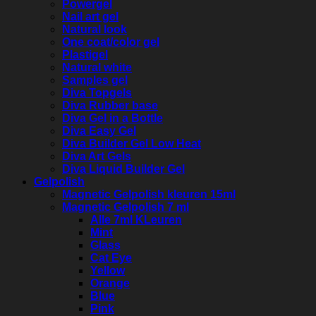
Powergel
Nail art gel
Natural look
One coat/color gel
Plastigel
Natural white
Samples gel
Diva Topgels
Diva Rubber base
Diva Gel in a Bottle
Diva Easy Gel
Diva Builder Gel Low Heat
Diva Art Gels
Diva Liquid Builder Gel
Gelpolish
Magnetic Gelpolish kleuren 15ml
Magnetic Gelpolish 7 ml
Alle 7ml KLeuren
Mint
Glass
Cat Eye
Yellow
Orange
Blue
Pink