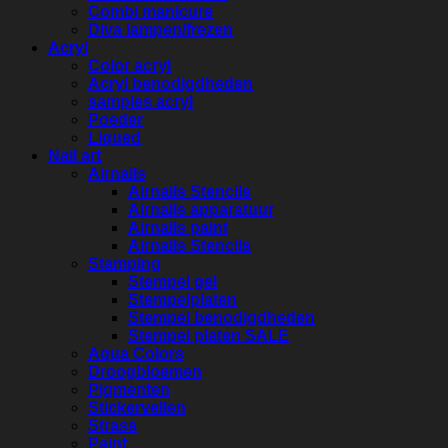
Combi manicure
Diva lampen/frezen
Acryl
Color acryl
Acryl benodigdheden
samples acryl
Poeder
Liqued
Nail art
Airnails
Airnails Stencils
Airnails apparatuur
Airnails paint
Airnails Stencils
Stamping
Stempel gel
Stempelplaten
Stempel benodigdheden
Stempel platen SALE
Aqua Colors
Droogbloemen
Pigmenten
Stickervellen
Strass
Paint