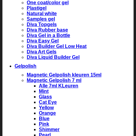
One coat/color gel
Plastigel
Natural white
Samples gel
Diva Topgels
Diva Rubber base
Diva Gel in a Bottle
Diva Easy Gel
Diva Builder Gel Low Heat
Diva Art Gels
Diva Liquid Builder Gel
Gelpolish
Magnetic Gelpolish kleuren 15ml
Magnetic Gelpolish 7 ml
Alle 7ml KLeuren
Mint
Glass
Cat Eye
Yellow
Orange
Blue
Pink
Shimmer
Pearl