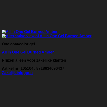
One coat/color gel
All in One Gel Burned Amber
Prijzen alleen voor zakelijke klanten
Artikel nr: 105104 / 8718634096437
Zakelijk inloggen