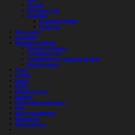
Diva Oil
My Dream olie
Nagellak
Nagellak kleuren
Base/top
Vloeistoffen
Barbicide
Wegwerpartikelen
Wegwerpartikelen
Handschoenen
Handschoenen omdoos 10×100
Mondmaskers
Tools
Overig
Moyra
Koffer
Display/Boxes
Boeken
Display/Boxes/koffers
Sale
Stoelen/zadelkruk
Startersets
Groepslessen