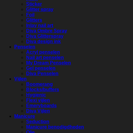
Sticker
Glitter spray
Foil
Glitters
Inlay nail art
Diva Ombre Spray
Diva Glitterspray
Diva design ink
Penselen
Acryl penselen
Nail art penselen
My Dream Penselen
Gel penselen
Diva Penselen
Vijlen
Boomerang
Blocks/buffers
Hygienic
Flexi vijlen
Emeryboards
Diva Vijlen
Manicure
Seduction
Manicure benodigdheden
Olie