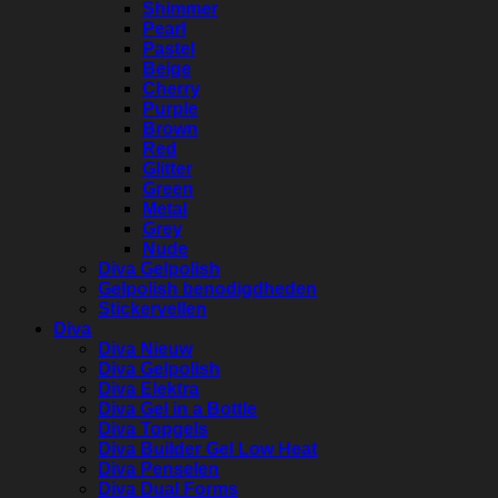
Shimmer
Pearl
Pastel
Beige
Cherry
Purple
Brown
Red
Glitter
Green
Metal
Grey
Nude
Diva Gelpolish
Gelpolish benodigdheden
Stickervellen
Diva
Diva Nieuw
Diva Gelpolish
Diva Elektra
Diva Gel in a Bottle
Diva Topgels
Diva Builder Gel Low Heat
Diva Penselen
Diva Dual Forms