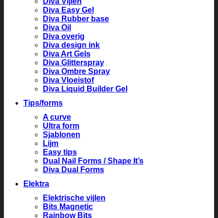
Diva Vijlen
Diva Easy Gel
Diva Rubber base
Diva Oil
Diva overig
Diva design ink
Diva Art Gels
Diva Glitterspray
Diva Ombre Spray
Diva Vloeistof
Diva Liquid Builder Gel
Tips/forms
A curve
Ultra form
Sjablonen
Lijm
Easy tips
Dual Nail Forms / Shape It’s
Diva Dual Forms
Elektra
Elektrische vijlen
Bits Magnetic
Rainbow Bits