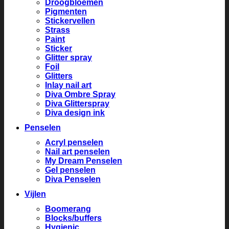
Droogbloemen
Pigmenten
Stickervellen
Strass
Paint
Sticker
Glitter spray
Foil
Glitters
Inlay nail art
Diva Ombre Spray
Diva Glitterspray
Diva design ink
Penselen
Acryl penselen
Nail art penselen
My Dream Penselen
Gel penselen
Diva Penselen
Vijlen
Boomerang
Blocks/buffers
Hygienic