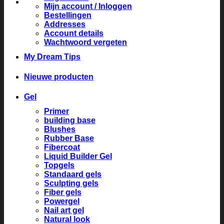
Mijn account / Inloggen
Bestellingen
Addresses
Account details
Wachtwoord vergeten
My Dream Tips
Nieuwe producten
Gel
Primer
building base
Blushes
Rubber Base
Fibercoat
Liquid Builder Gel
Topgels
Standaard gels
Sculpting gels
Fiber gels
Powergel
Nail art gel
Natural look