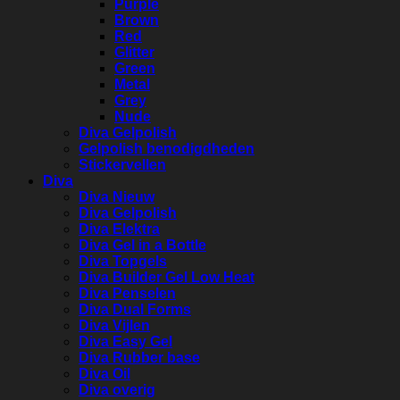
Purple
Brown
Red
Glitter
Green
Metal
Grey
Nude
Diva Gelpolish
Gelpolish benodigdheden
Stickervellen
Diva
Diva Nieuw
Diva Gelpolish
Diva Elektra
Diva Gel in a Bottle
Diva Topgels
Diva Builder Gel Low Heat
Diva Penselen
Diva Dual Forms
Diva Vijlen
Diva Easy Gel
Diva Rubber base
Diva Oil
Diva overig