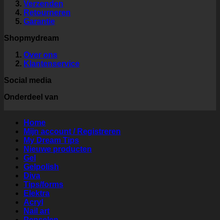
Verzenden
Retourneren
Garantie
Shopmydream
Over ons
Klantenservice
Social media
Onderdeel van
Home
Mijn account / Registreren
My Dream Tips
Nieuwe producten
Gel
Gelpolish
Diva
Tips/forms
Elektra
Acryl
Nail art
Penselen