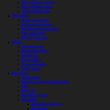
Diva Ombre Spray
Diva Glitterspray
Diva design ink
Penselen
Acryl penselen
Nail art penselen
My Dream Penselen
Gel penselen
Diva Penselen
Vijlen
Boomerang
Blocks/buffers
Hygienic
Flexi vijlen
Emeryboards
Diva Vijlen
Manicure
Seduction
Manicure benodigdheden
Olie
Diva Oil
My Dream olie
Nagellak
Nagellak kleuren
Base/top