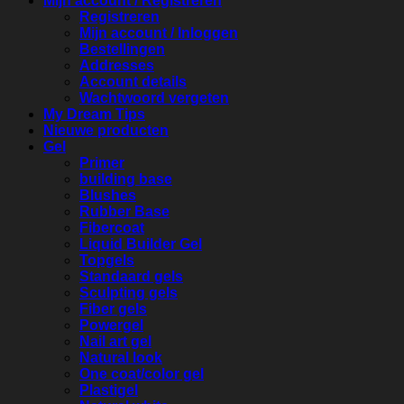
Mijn account / Registreren
Registreren
Mijn account / Inloggen
Bestellingen
Addresses
Account details
Wachtwoord vergeten
My Dream Tips
Nieuwe producten
Gel
Primer
building base
Blushes
Rubber Base
Fibercoat
Liquid Builder Gel
Topgels
Standaard gels
Sculpting gels
Fiber gels
Powergel
Nail art gel
Natural look
One coat/color gel
Plastigel