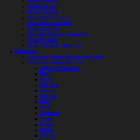
Natural white
Samples gel
Diva Topgels
Diva Rubber base
Diva Gel in a Bottle
Diva Easy Gel
Diva Builder Gel Low Heat
Diva Art Gels
Diva Liquid Builder Gel
Gelpolish
Magnetic Gelpolish kleuren 15ml
Magnetic Gelpolish 7 ml
Alle 7ml KLeuren
Mint
Glass
Cat Eye
Yellow
Orange
Blue
Pink
Shimmer
Pearl
Pastel
Beige
Cherry