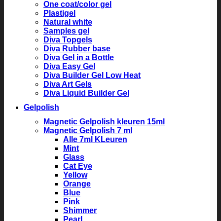
One coat/color gel
Plastigel
Natural white
Samples gel
Diva Topgels
Diva Rubber base
Diva Gel in a Bottle
Diva Easy Gel
Diva Builder Gel Low Heat
Diva Art Gels
Diva Liquid Builder Gel
Gelpolish
Magnetic Gelpolish kleuren 15ml
Magnetic Gelpolish 7 ml
Alle 7ml KLeuren
Mint
Glass
Cat Eye
Yellow
Orange
Blue
Pink
Shimmer
Pearl