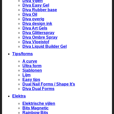
Diva Vijlen
Diva Easy Gel
Diva Rubber base
Diva Oil
Diva overig
Diva design ink
Diva Art Gels
Diva Glitterspray
Diva Ombre Spray
Diva Vloeistof
Diva Liquid Builder Gel
Tips/forms
A curve
Ultra form
Sjablonen
Lijm
Easy tips
Dual Nail Forms / Shape It’s
Diva Dual Forms
Elektra
Elektrische vijlen
Bits Magnetic
Rainbow Bits