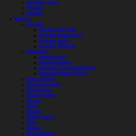
samples acryl
Poeder
Liqued
Nail art
Airnails
Airnails Stencils
Airnails apparatuur
Airnails paint
Airnails Stencils
Stamping
Stempel gel
Stempelplaten
Stempel benodigdheden
Stempel platen SALE
Aqua Colors
Droogbloemen
Pigmenten
Stickervellen
Strass
Paint
Sticker
Glitter spray
Foil
Glitters
Inlay nail art