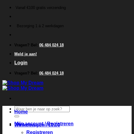
Ga
Vanaf €100 gratis verzending
naar
inhoud
Bezorging 1 á 2 werkdagen
Vragen? Bel:
06 484 024 18
Meld je aan!
Login
Vragen? Bel:
06 484 024 18
Zoeken
Home
naar:
Mijn account / Registreren
Winkelwagen /
€
0.00
Registreren