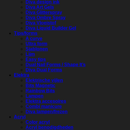
Diva design ink
Diva Art Gels
Diva Glitterspray
Diva Ombre Spray
Diva Vloeistof
Diva Liquid Builder Gel
Tips/forms
A curve
Ultra form
Sjablonen
Lijm
Easy tips
Dual Nail Forms / Shape It’s
Diva Dual Forms
Elektra
Elektrische vijlen
Bits Magnetic
Rainbow Bits
Lampen
Elektra accesoires
Combi manicure
Diva lampen/frezen
Acryl
Color acryl
Acryl benodigdheden