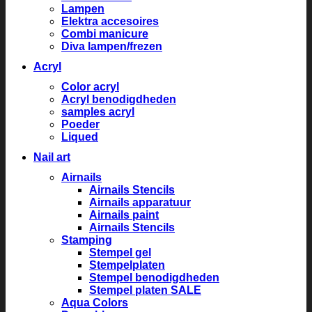
Lampen
Elektra accesoires
Combi manicure
Diva lampen/frezen
Acryl
Color acryl
Acryl benodigdheden
samples acryl
Poeder
Liqued
Nail art
Airnails
Airnails Stencils
Airnails apparatuur
Airnails paint
Airnails Stencils
Stamping
Stempel gel
Stempelplaten
Stempel benodigdheden
Stempel platen SALE
Aqua Colors