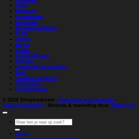
Vijlen
Manicure
Vloeistoffen
Barbicide
Wegwerpartikelen
Tools
Overig
Moyra
Koffer
Display/Boxes
Boeken
Display/Boxes/koffers
Sale
Stoelen/zadelkruk
Startersets
Groepslessen
© 2026
Shopmydream
-
Algemene voorwaarden
-
Privacyverklaring
- Website & marketing door
WeDeCom
Zoeken
naar:
Home