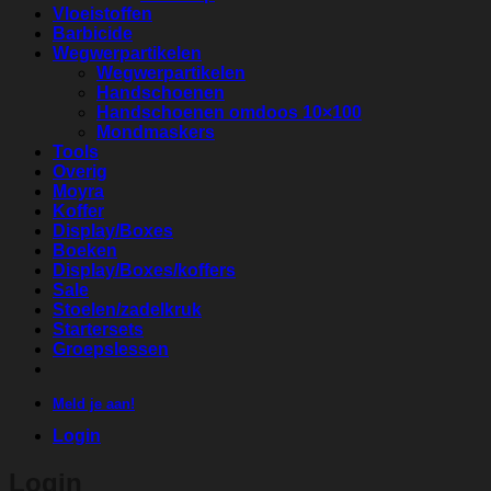
Vloeistoffen
Barbicide
Wegwerpartikelen
Wegwerpartikelen
Handschoenen
Handschoenen omdoos 10×100
Mondmaskers
Tools
Overig
Moyra
Koffer
Display/Boxes
Boeken
Display/Boxes/koffers
Sale
Stoelen/zadelkruk
Startersets
Groepslessen
Meld je aan!
Login
Login