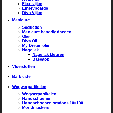
Flexi vijlen
Emeryboards
Diva Vijlen
Manicure
Seduction
Manicure benodigdheden
Olie
Diva Oil
My Dream olie
Nagellak
Nagellak kleuren
Base/top
Vloeistoffen
Barbicide
Wegwerpartikelen
Wegwerpartikelen
Handschoenen
Handschoenen omdoos 10×100
Mondmaskers