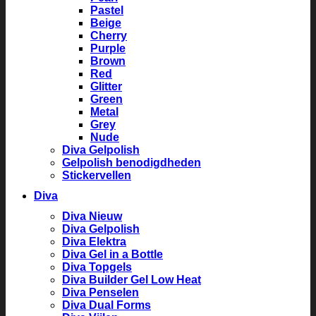
Pastel
Beige
Cherry
Purple
Brown
Red
Glitter
Green
Metal
Grey
Nude
Diva Gelpolish
Gelpolish benodigdheden
Stickervellen
Diva
Diva Nieuw
Diva Gelpolish
Diva Elektra
Diva Gel in a Bottle
Diva Topgels
Diva Builder Gel Low Heat
Diva Penselen
Diva Dual Forms