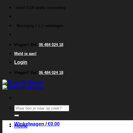
Ga
Vanaf €100 gratis verzending
naar
inhoud
Bezorging 1 á 2 werkdagen
Vragen? Bel:
06 484 024 18
Meld je aan!
Login
Vragen? Bel:
06 484 024 18
Zoeken
naar:
Winkelwagen /
€
0.00
Home