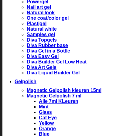
Powergel
Nail art gel
Natural look
One coat/color gel
Plastigel
Natural white
Samples gel
Diva Topgels
Diva Rubber base
Diva Gel in a Bottle
Diva Easy Gel
Diva Builder Gel Low Heat
Diva Art Gels
Diva Liquid Builder Gel
Gelpolish
Magnetic Gelpolish kleuren 15ml
Magnetic Gelpolish 7 ml
Alle 7ml KLeuren
Mint
Glass
Cat Eye
Yellow
Orange
Blue