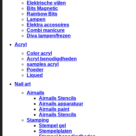
Elektrische vijlen
Bits Magnetic
Rainbow Bits
Lampen
Elektra accesoires
Combi manicure
Diva lampen/frezen
Acryl
Color acryl
Acryl benodigdheden
samples acryl
Poeder
Liqued
Nail art
Airnails
Airnails Stencils
Airnails apparatuur
Airnails paint
Airnails Stencils
Stamping
Stempel gel
Stempelplaten