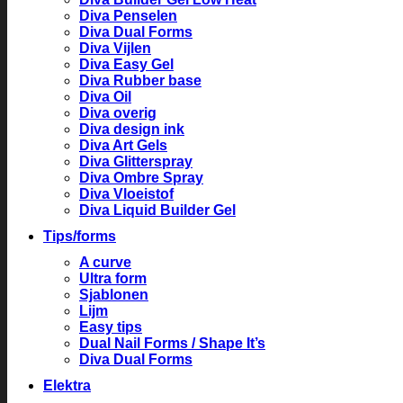
Diva Penselen
Diva Dual Forms
Diva Vijlen
Diva Easy Gel
Diva Rubber base
Diva Oil
Diva overig
Diva design ink
Diva Art Gels
Diva Glitterspray
Diva Ombre Spray
Diva Vloeistof
Diva Liquid Builder Gel
Tips/forms
A curve
Ultra form
Sjablonen
Lijm
Easy tips
Dual Nail Forms / Shape It’s
Diva Dual Forms
Elektra