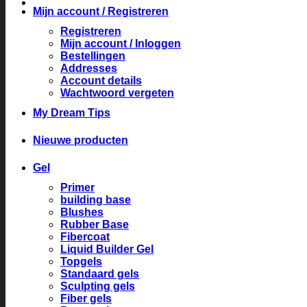
Mijn account / Registreren
Registreren
Mijn account / Inloggen
Bestellingen
Addresses
Account details
Wachtwoord vergeten
My Dream Tips
Nieuwe producten
Gel
Primer
building base
Blushes
Rubber Base
Fibercoat
Liquid Builder Gel
Topgels
Standaard gels
Sculpting gels
Fiber gels