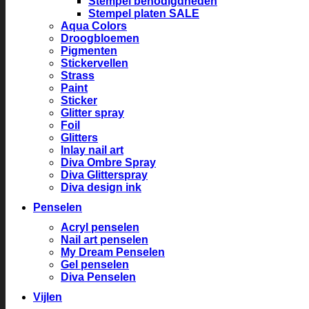
Stempel benodigdheden
Stempel platen SALE
Aqua Colors
Droogbloemen
Pigmenten
Stickervellen
Strass
Paint
Sticker
Glitter spray
Foil
Glitters
Inlay nail art
Diva Ombre Spray
Diva Glitterspray
Diva design ink
Penselen
Acryl penselen
Nail art penselen
My Dream Penselen
Gel penselen
Diva Penselen
Vijlen