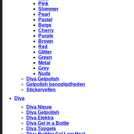
Pink
Shimmer
Pearl
Pastel
Beige
Cherry
Purple
Brown
Red
Glitter
Green
Metal
Grey
Nude
Diva Gelpolish
Gelpolish benodigdheden
Stickervellen
Diva
Diva Nieuw
Diva Gelpolish
Diva Elektra
Diva Gel in a Bottle
Diva Topgels
Diva Builder Gel Low Heat