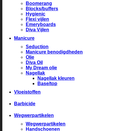
Boomerang
Blocks/buffers
Hygienic
Flexi vijlen
Emeryboards
Diva Vijlen
Manicure
Seduction
Manicure benodigdheden
Olie
Diva Oil
My Dream olie
Nagellak
Nagellak kleuren
Base/top
Vloeistoffen
Barbicide
Wegwerpartikelen
Wegwerpartikelen
Handschoenen