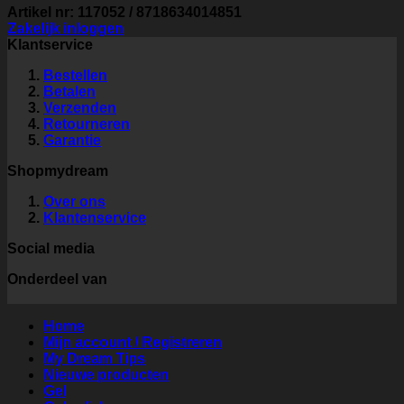
Artikel nr: 117052 / 8718634014851
Zakelijk inloggen
Klantservice
Bestellen
Betalen
Verzenden
Retourneren
Garantie
Shopmydream
Over ons
Klantenservice
Social media
Onderdeel van
Home
Mijn account / Registreren
My Dream Tips
Nieuwe producten
Gel