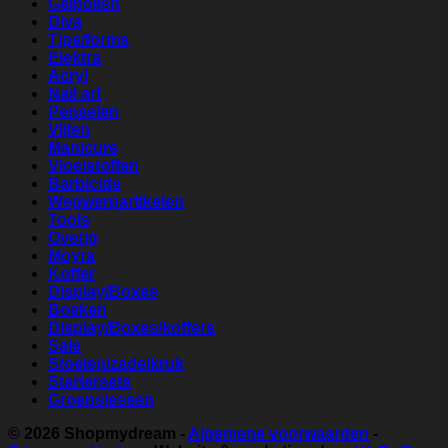
Gelpolish
Diva
Tips/forms
Elektra
Acryl
Nail art
Penselen
Vijlen
Manicure
Vloeistoffen
Barbicide
Wegwerpartikelen
Tools
Overig
Moyra
Koffer
Display/Boxes
Boeken
Display/Boxes/koffers
Sale
Stoelen/zadelkruk
Startersets
Groepslessen
© 2026
Shopmydream
-
Algemene voorwaarden
-