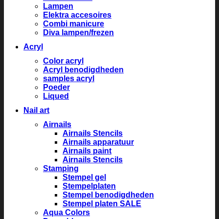
Lampen
Elektra accesoires
Combi manicure
Diva lampen/frezen
Acryl
Color acryl
Acryl benodigdheden
samples acryl
Poeder
Liqued
Nail art
Airnails
Airnails Stencils
Airnails apparatuur
Airnails paint
Airnails Stencils
Stamping
Stempel gel
Stempelplaten
Stempel benodigdheden
Stempel platen SALE
Aqua Colors