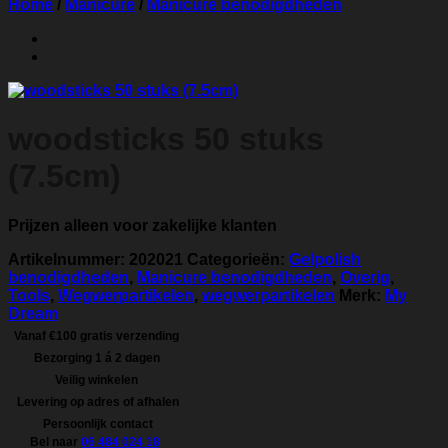
Home
/
Manicure
/
Manicure benodigdheden
woodsticks 50 stuks
(7.5cm)
Prijzen alleen voor zakelijke klanten
Artikelnummer:
202021
Categorieën:
Gelpolish
benodigdheden
,
Manicure benodigdheden
,
Overig
,
Tools
,
Wegwerpartikelen
,
wegwerpartikelen
Merk:
My
Dream
Vanaf €100 gratis verzending
Bezorging 1 á 2 dagen
Veilig winkelen
Levering op adres of afhalen
Persoonlijk contact
Bel naar
06 484 024 18