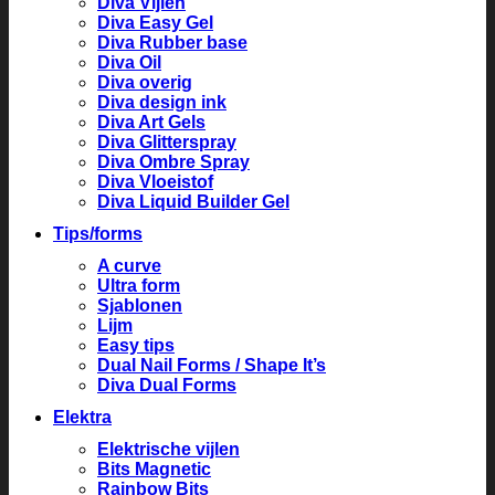
Diva Vijlen
Diva Easy Gel
Diva Rubber base
Diva Oil
Diva overig
Diva design ink
Diva Art Gels
Diva Glitterspray
Diva Ombre Spray
Diva Vloeistof
Diva Liquid Builder Gel
Tips/forms
A curve
Ultra form
Sjablonen
Lijm
Easy tips
Dual Nail Forms / Shape It’s
Diva Dual Forms
Elektra
Elektrische vijlen
Bits Magnetic
Rainbow Bits