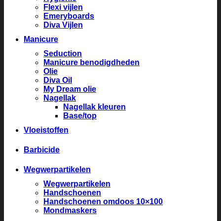
Flexi vijlen
Emeryboards
Diva Vijlen
Manicure
Seduction
Manicure benodigdheden
Olie
Diva Oil
My Dream olie
Nagellak
Nagellak kleuren
Base/top
Vloeistoffen
Barbicide
Wegwerpartikelen
Wegwerpartikelen
Handschoenen
Handschoenen omdoos 10×100
Mondmaskers