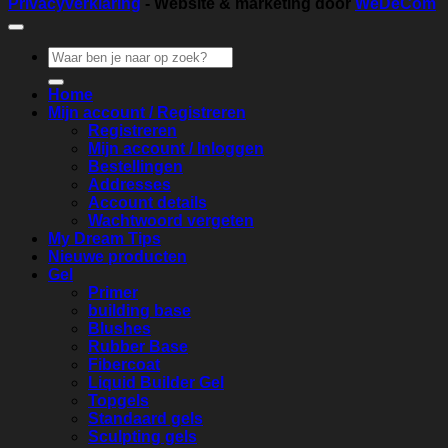
Privacyverklaring
- Website & marketing door
WeDeCom
Zoeken
naar:
Home
Mijn account / Registreren
Registreren
Mijn account / Inloggen
Bestellingen
Addresses
Account details
Wachtwoord vergeten
My Dream Tips
Nieuwe producten
Gel
Primer
building base
Blushes
Rubber Base
Fibercoat
Liquid Builder Gel
Topgels
Standaard gels
Sculpting gels