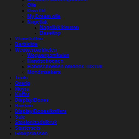
Olie
Diva Oil
My Dream olie
Nagellak
Nagellak kleuren
Base/top
Vloeistoffen
Barbicide
Wegwerpartikelen
Wegwerpartikelen
Handschoenen
Handschoenen omdoos 10×100
Mondmaskers
Tools
Overig
Moyra
Koffer
Display/Boxes
Boeken
Display/Boxes/koffers
Sale
Stoelen/zadelkruk
Startersets
Groepslessen