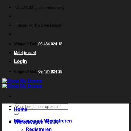
Ga
Vanaf €100 gratis verzending
naar
inhoud
Bezorging 1 á 2 werkdagen
Vragen? Bel:
06 484 024 18
Meld je aan!
Login
Vragen? Bel:
06 484 024 18
Zoeken
Home
naar:
Mijn account / Registreren
Winkelwagen /
€
0.00
Registreren