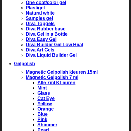
One coat/color gel
Plastigel
Natural white
Samples gel
Diva Topgels
Diva Rubber base
Diva Gel in a Bottle
Diva Easy Gel
Diva Builder Gel Low Heat
Diva Art Gels
Diva Liquid Builder Gel
Gelpolish
Magnetic Gelpolish kleuren 15ml
Magnetic Gelpolish 7 ml
Alle 7ml KLeuren
Mint
Glass
Cat Eye
Yellow
Orange
Blue
Pink
Shimmer
Pearl