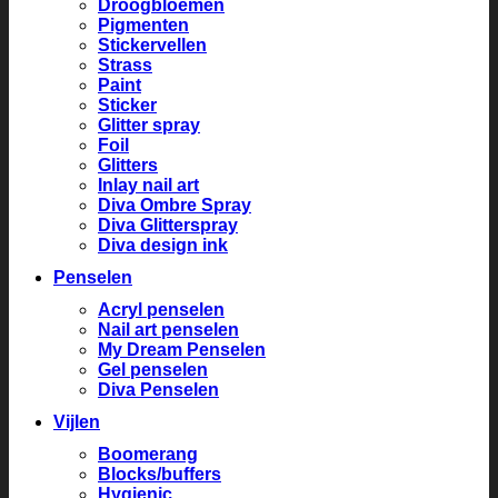
Droogbloemen
Pigmenten
Stickervellen
Strass
Paint
Sticker
Glitter spray
Foil
Glitters
Inlay nail art
Diva Ombre Spray
Diva Glitterspray
Diva design ink
Penselen
Acryl penselen
Nail art penselen
My Dream Penselen
Gel penselen
Diva Penselen
Vijlen
Boomerang
Blocks/buffers
Hygienic