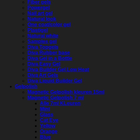
Fiber gels
Powergel
Nail art gel
Natural look
One coat/color gel
Plastigel
Natural white
Samples gel
Diva Topgels
Diva Rubber base
Diva Gel in a Bottle
Diva Easy Gel
Diva Builder Gel Low Heat
Diva Art Gels
Diva Liquid Builder Gel
Gelpolish
Magnetic Gelpolish kleuren 15ml
Magnetic Gelpolish 7 ml
Alle 7ml KLeuren
Mint
Glass
Cat Eye
Yellow
Orange
Blue