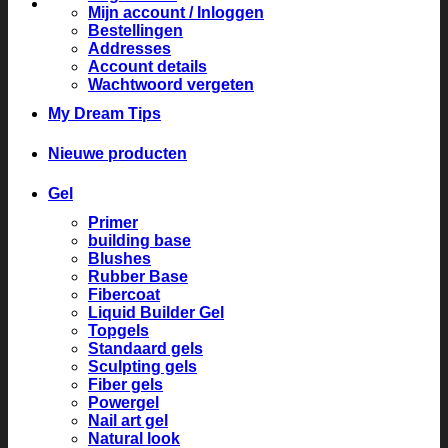
Mijn account / Inloggen
Bestellingen
Addresses
Account details
Wachtwoord vergeten
My Dream Tips
Nieuwe producten
Gel
Primer
building base
Blushes
Rubber Base
Fibercoat
Liquid Builder Gel
Topgels
Standaard gels
Sculpting gels
Fiber gels
Powergel
Nail art gel
Natural look