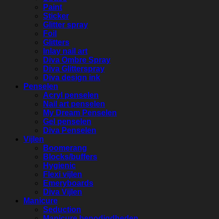
Paint
Sticker
Glitter spray
Foil
Glitters
Inlay nail art
Diva Ombre Spray
Diva Glitterspray
Diva design ink
Penselen
Acryl penselen
Nail art penselen
My Dream Penselen
Gel penselen
Diva Penselen
Vijlen
Boomerang
Blocks/buffers
Hygienic
Flexi vijlen
Emeryboards
Diva Vijlen
Manicure
Seduction
Manicure benodigdheden