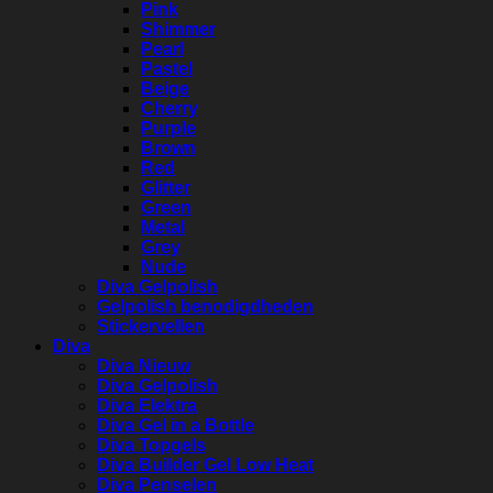
Pink
Shimmer
Pearl
Pastel
Beige
Cherry
Purple
Brown
Red
Glitter
Green
Metal
Grey
Nude
Diva Gelpolish
Gelpolish benodigdheden
Stickervellen
Diva
Diva Nieuw
Diva Gelpolish
Diva Elektra
Diva Gel in a Bottle
Diva Topgels
Diva Builder Gel Low Heat
Diva Penselen