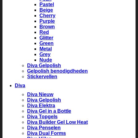
Pastel
Beige
Cherry
Purple
Brown
Red
Glitter
Green
Metal
Grey
Nude
Diva Gelpolish
Gelpolish benodigdheden
Stickervellen
Diva
Diva Nieuw
Diva Gelpolish
Diva Elektra
Diva Gel in a Bottle
Diva Topgels
Diva Builder Gel Low Heat
Diva Penselen
Diva Dual Forms