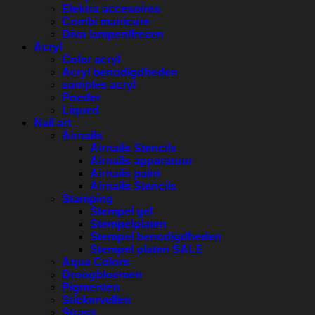
Elektra accesoires
Combi manicure
Diva lampen/frezen
Acryl
Color acryl
Acryl benodigdheden
samples acryl
Poeder
Liqued
Nail art
Airnails
Airnails Stencils
Airnails apparatuur
Airnails paint
Airnails Stencils
Stamping
Stempel gel
Stempelplaten
Stempel benodigdheden
Stempel platen SALE
Aqua Colors
Droogbloemen
Pigmenten
Stickervellen
Strass