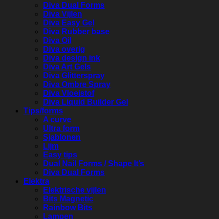
Diva Dual Forms
Diva Vijlen
Diva Easy Gel
Diva Rubber base
Diva Oil
Diva overig
Diva design ink
Diva Art Gels
Diva Glitterspray
Diva Ombre Spray
Diva Vloeistof
Diva Liquid Builder Gel
Tips/forms
A curve
Ultra form
Sjablonen
Lijm
Easy tips
Dual Nail Forms / Shape It’s
Diva Dual Forms
Elektra
Elektrische vijlen
Bits Magnetic
Rainbow Bits
Lampen