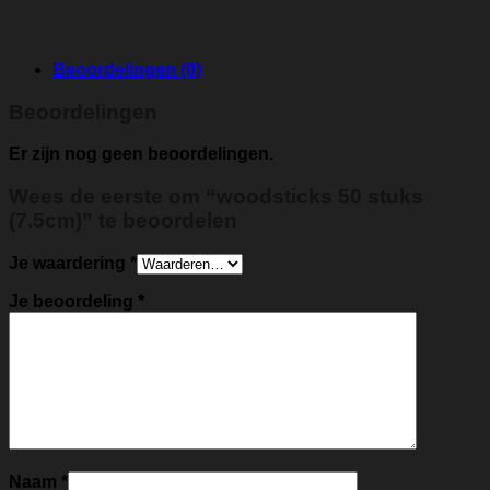
Beoordelingen (0)
Beoordelingen
Er zijn nog geen beoordelingen.
Wees de eerste om “woodsticks 50 stuks
(7.5cm)” te beoordelen
Je waardering
*
Je beoordeling
*
Naam
*