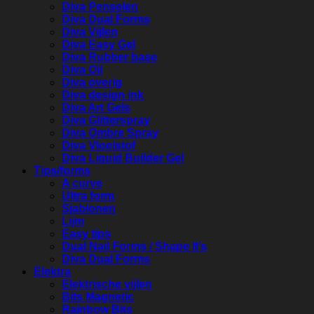
Diva Penselen
Diva Dual Forms
Diva Vijlen
Diva Easy Gel
Diva Rubber base
Diva Oil
Diva overig
Diva design ink
Diva Art Gels
Diva Glitterspray
Diva Ombre Spray
Diva Vloeistof
Diva Liquid Builder Gel
Tips/forms
A curve
Ultra form
Sjablonen
Lijm
Easy tips
Dual Nail Forms / Shape It’s
Diva Dual Forms
Elektra
Elektrische vijlen
Bits Magnetic
Rainbow Bits