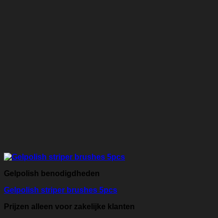
Gelpolish benodigdheden
Gelpolish striper brushes 5pcs
Prijzen alleen voor zakelijke klanten