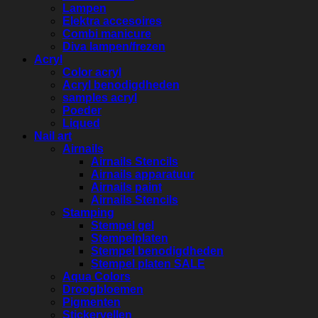
Lampen
Elektra accesoires
Combi manicure
Diva lampen/frezen
Acryl
Color acryl
Acryl benodigdheden
samples acryl
Poeder
Liqued
Nail art
Airnails
Airnails Stencils
Airnails apparatuur
Airnails paint
Airnails Stencils
Stamping
Stempel gel
Stempelplaten
Stempel benodigdheden
Stempel platen SALE
Aqua Colors
Droogbloemen
Pigmenten
Stickervellen