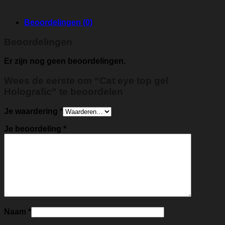
Beoordelingen (0)
Beoordelingen
Er zijn nog geen beoordelingen.
Wees de eerste om “Cat eye top gel
Holografic” te beoordelen
Je waardering
*
Je beoordeling
*
Naam
*