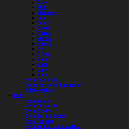
Blue
Pink
Shimmer
Pearl
Pastel
Beige
Cherry
Purple
Brown
Red
Glitter
Green
Metal
Grey
Nude
Diva Gelpolish
Gelpolish benodigdheden
Stickervellen
Diva
Diva Nieuw
Diva Gelpolish
Diva Elektra
Diva Gel in a Bottle
Diva Topgels
Diva Builder Gel Low Heat