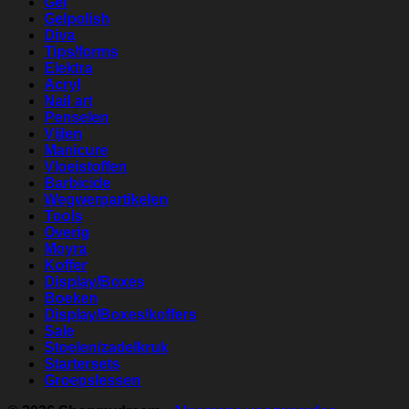
Gel
Gelpolish
Diva
Tips/forms
Elektra
Acryl
Nail art
Penselen
Vijlen
Manicure
Vloeistoffen
Barbicide
Wegwerpartikelen
Tools
Overig
Moyra
Koffer
Display/Boxes
Boeken
Display/Boxes/koffers
Sale
Stoelen/zadelkruk
Startersets
Groepslessen