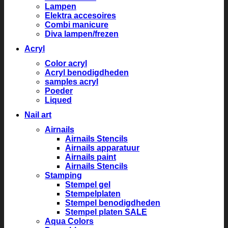
Lampen
Elektra accesoires
Combi manicure
Diva lampen/frezen
Acryl
Color acryl
Acryl benodigdheden
samples acryl
Poeder
Liqued
Nail art
Airnails
Airnails Stencils
Airnails apparatuur
Airnails paint
Airnails Stencils
Stamping
Stempel gel
Stempelplaten
Stempel benodigdheden
Stempel platen SALE
Aqua Colors