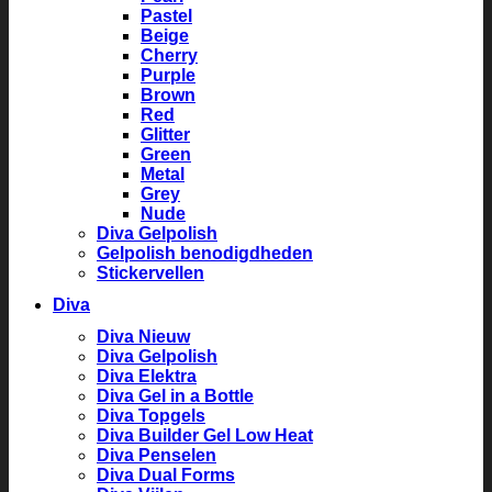
Pastel
Beige
Cherry
Purple
Brown
Red
Glitter
Green
Metal
Grey
Nude
Diva Gelpolish
Gelpolish benodigdheden
Stickervellen
Diva
Diva Nieuw
Diva Gelpolish
Diva Elektra
Diva Gel in a Bottle
Diva Topgels
Diva Builder Gel Low Heat
Diva Penselen
Diva Dual Forms