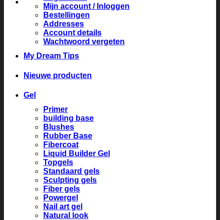
Mijn account / Inloggen
Bestellingen
Addresses
Account details
Wachtwoord vergeten
My Dream Tips
Nieuwe producten
Gel
Primer
building base
Blushes
Rubber Base
Fibercoat
Liquid Builder Gel
Topgels
Standaard gels
Sculpting gels
Fiber gels
Powergel
Nail art gel
Natural look