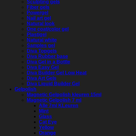
Sculpting gels
Fiber gels
Powergel
Nail art gel
Natural look
One coat/color gel
Plastigel
Natural white
Samples gel
Diva Topgels
Diva Rubber base
Diva Gel in a Bottle
Diva Easy Gel
Diva Builder Gel Low Heat
Diva Art Gels
Diva Liquid Builder Gel
Gelpolish
Magnetic Gelpolish kleuren 15ml
Magnetic Gelpolish 7 ml
Alle 7ml KLeuren
Mint
Glass
Cat Eye
Yellow
Orange