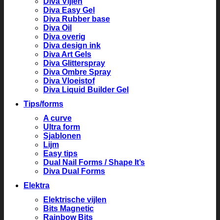
Diva Vijlen
Diva Easy Gel
Diva Rubber base
Diva Oil
Diva overig
Diva design ink
Diva Art Gels
Diva Glitterspray
Diva Ombre Spray
Diva Vloeistof
Diva Liquid Builder Gel
Tips/forms
A curve
Ultra form
Sjablonen
Lijm
Easy tips
Dual Nail Forms / Shape It’s
Diva Dual Forms
Elektra
Elektrische vijlen
Bits Magnetic
Rainbow Bits