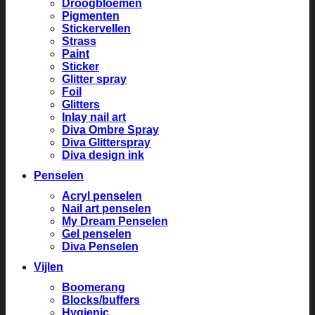
Droogbloemen
Pigmenten
Stickervellen
Strass
Paint
Sticker
Glitter spray
Foil
Glitters
Inlay nail art
Diva Ombre Spray
Diva Glitterspray
Diva design ink
Penselen
Acryl penselen
Nail art penselen
My Dream Penselen
Gel penselen
Diva Penselen
Vijlen
Boomerang
Blocks/buffers
Hygienic