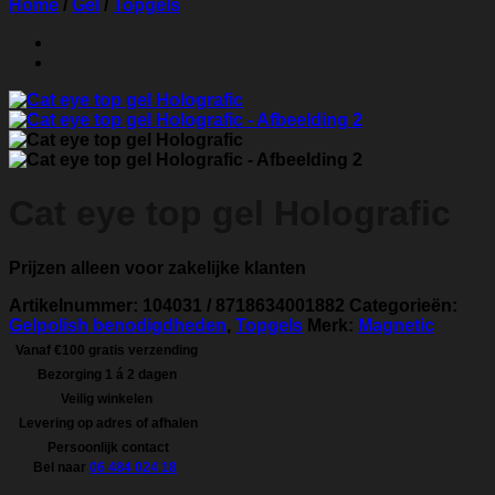
Home
/
Gel
/
Topgels
Cat eye top gel Holografic
Prijzen alleen voor zakelijke klanten
Artikelnummer:
104031 / 8718634001882
Categorieën:
Gelpolish benodigdheden
,
Topgels
Merk:
Magnetic
Vanaf €100 gratis verzending
Bezorging 1 á 2 dagen
Veilig winkelen
Levering op adres of afhalen
Persoonlijk contact
Bel naar
06 484 024 18