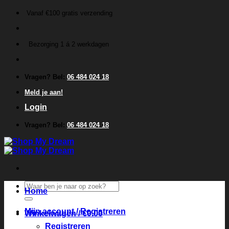
Ga
Vanaf €100 gratis verzending
naar
inhoud
Bezorging 1 á 2 werkdagen
Vragen? Bel:
06 484 024 18
Meld je aan!
Login
Vragen? Bel:
06 484 024 18
Zoeken
Home
naar:
Mijn account / Registreren
Winkelwagen /
€
0.00
Registreren