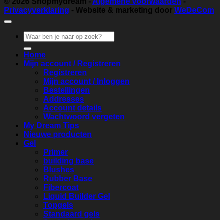
© 2026
Shopmydream
-
Algemene voorwaarden
-
Privacyverklaring
- Website & marketing door
WeDeCom
Zoeken
naar:
Home
Mijn account / Registreren
Registreren
Mijn account / Inloggen
Bestellingen
Addresses
Account details
Wachtwoord vergeten
My Dream Tips
Nieuwe producten
Gel
Primer
building base
Blushes
Rubber Base
Fibercoat
Liquid Builder Gel
Topgels
Standaard gels