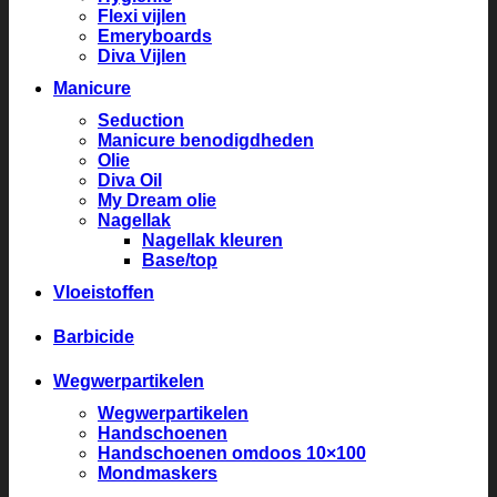
Flexi vijlen
Emeryboards
Diva Vijlen
Manicure
Seduction
Manicure benodigdheden
Olie
Diva Oil
My Dream olie
Nagellak
Nagellak kleuren
Base/top
Vloeistoffen
Barbicide
Wegwerpartikelen
Wegwerpartikelen
Handschoenen
Handschoenen omdoos 10×100
Mondmaskers