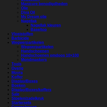
Manicure benodigdheden
Olie
Diva Oil
My Dream olie
Nagellak
Nagellak kleuren
Base/top
Vloeistoffen
Barbicide
Wegwerpartikelen
Wegwerpartikelen
Handschoenen
Handschoenen omdoos 10×100
Mondmaskers
Tools
Overig
Moyra
Koffer
Display/Boxes
Boeken
Display/Boxes/koffers
Sale
Stoelen/zadelkruk
Startersets
Groepslessen