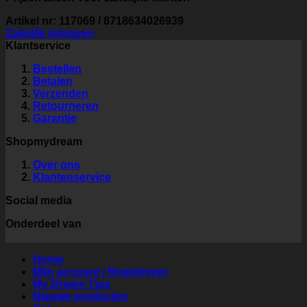
Artikel nr: 117069 / 8718634026939
Zakelijk inloggen
Klantservice
Bestellen
Betalen
Verzenden
Retourneren
Garantie
Shopmydream
Over ons
Klantenservice
Social media
Onderdeel van
Home
Mijn account / Registreren
My Dream Tips
Nieuwe producten