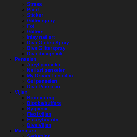
Strass
Paint
Sticker
Glitter spray
Foil
Glitters
Inlay nail art
Diva Ombre Spray
Diva Glitterspray
Diva design ink
Penselen
Acryl penselen
Nail art penselen
My Dream Penselen
Gel penselen
Diva Penselen
Vijlen
Boomerang
Blocks/buffers
Hygienic
Flexi vijlen
Emeryboards
Diva Vijlen
Manicure
Seduction