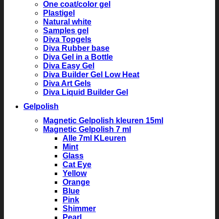
One coat/color gel
Plastigel
Natural white
Samples gel
Diva Topgels
Diva Rubber base
Diva Gel in a Bottle
Diva Easy Gel
Diva Builder Gel Low Heat
Diva Art Gels
Diva Liquid Builder Gel
Gelpolish
Magnetic Gelpolish kleuren 15ml
Magnetic Gelpolish 7 ml
Alle 7ml KLeuren
Mint
Glass
Cat Eye
Yellow
Orange
Blue
Pink
Shimmer
Pearl