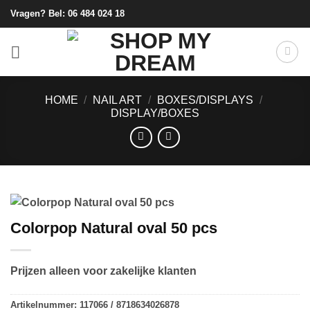
Ga
Vragen? Bel:
06 484 024 18
naar
inhoud
HOME
/
NAIL ART
/
BOXES/DISPLAYS
/
DISPLAY/BOXES
Colorpop Natural oval 50 pcs
Prijzen alleen voor zakelijke klanten
Artikelnummer:
117066 / 8718634026878