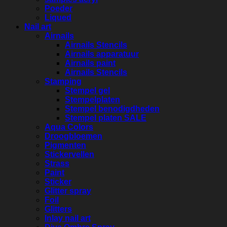
Poeder
Liqued
Nail art
Airnails
Airnails Stencils
Airnails apparatuur
Airnails paint
Airnails Stencils
Stamping
Stempel gel
Stempelplaten
Stempel benodigdheden
Stempel platen SALE
Aqua Colors
Droogbloemen
Pigmenten
Stickervellen
Strass
Paint
Sticker
Glitter spray
Foil
Glitters
Inlay nail art