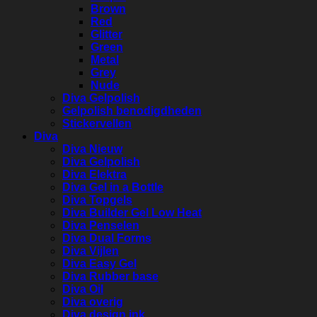
Brown
Red
Glitter
Green
Metal
Grey
Nude
Diva Gelpolish
Gelpolish benodigdheden
Stickervellen
Diva
Diva Nieuw
Diva Gelpolish
Diva Elektra
Diva Gel in a Bottle
Diva Topgels
Diva Builder Gel Low Heat
Diva Penselen
Diva Dual Forms
Diva Vijlen
Diva Easy Gel
Diva Rubber base
Diva Oil
Diva overig
Diva design ink