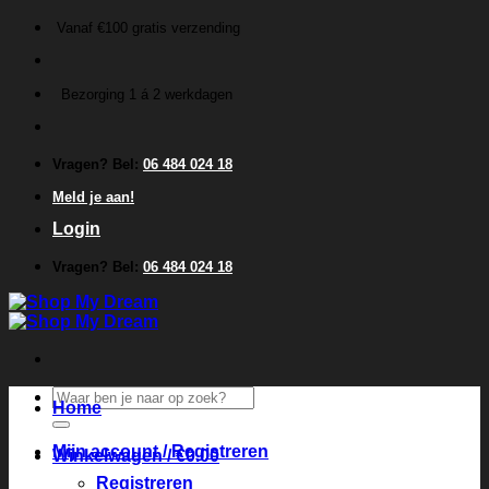
Ga
Vanaf €100 gratis verzending
naar
inhoud
Bezorging 1 á 2 werkdagen
Vragen? Bel:
06 484 024 18
Meld je aan!
Login
Vragen? Bel:
06 484 024 18
Zoeken
Home
naar:
Mijn account / Registreren
Winkelwagen /
€
0.00
Registreren