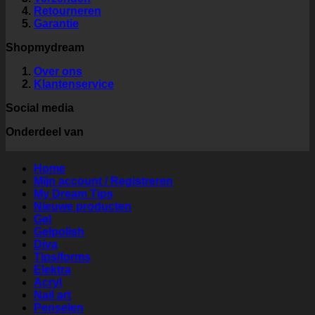
Retourneren
Garantie
Shopmydream
Over ons
Klantenservice
Social media
Onderdeel van
Home
Mijn account / Registreren
My Dream Tips
Nieuwe producten
Gel
Gelpolish
Diva
Tips/forms
Elektra
Acryl
Nail art
Penselen