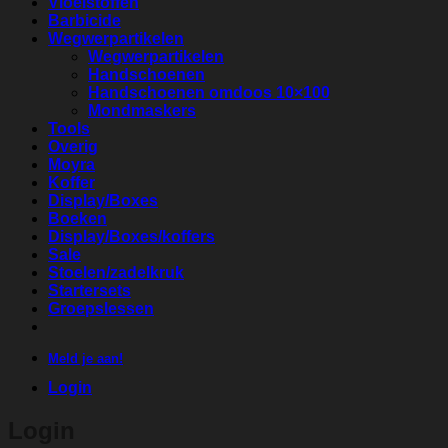
Vloeistoffen
Barbicide
Wegwerpartikelen
Wegwerpartikelen
Handschoenen
Handschoenen omdoos 10×100
Mondmaskers
Tools
Overig
Moyra
Koffer
Display/Boxes
Boeken
Display/Boxes/koffers
Sale
Stoelen/zadelkruk
Startersets
Groepslessen
Meld je aan!
Login
Login