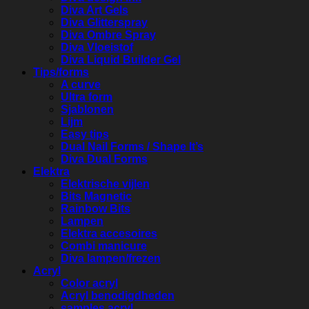
Diva Art Gels
Diva Glitterspray
Diva Ombre Spray
Diva Vloeistof
Diva Liquid Builder Gel
Tips/forms
A curve
Ultra form
Sjablonen
Lijm
Easy tips
Dual Nail Forms / Shape It’s
Diva Dual Forms
Elektra
Elektrische vijlen
Bits Magnetic
Rainbow Bits
Lampen
Elektra accesoires
Combi manicure
Diva lampen/frezen
Acryl
Color acryl
Acryl benodigdheden
samples acryl