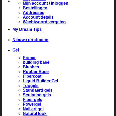
Mijn account / Inloggen
Bestellingen
Addresses
Account details
Wachtwoord vergeten
My Dream Tips
Nieuwe producten
Gel
Primer
building base
Blushes
Rubber Base
Fibercoat
Liquid Builder Gel
Topgels
Standaard gels
Sculpting gels
Fiber gels
Powergel
Nail art gel
Natural look