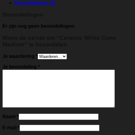
Beoordelingen (0)
Beoordelingen
Er zijn nog geen beoordelingen.
Wees de eerste om “Ceramic White Cone
Medium” te beoordelen
Je waardering
*
Je beoordeling
*
Naam
*
E-mail
*