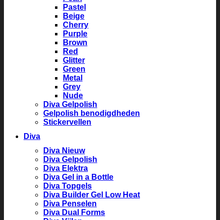
Pastel
Beige
Cherry
Purple
Brown
Red
Glitter
Green
Metal
Grey
Nude
Diva Gelpolish
Gelpolish benodigdheden
Stickervellen
Diva
Diva Nieuw
Diva Gelpolish
Diva Elektra
Diva Gel in a Bottle
Diva Topgels
Diva Builder Gel Low Heat
Diva Penselen
Diva Dual Forms