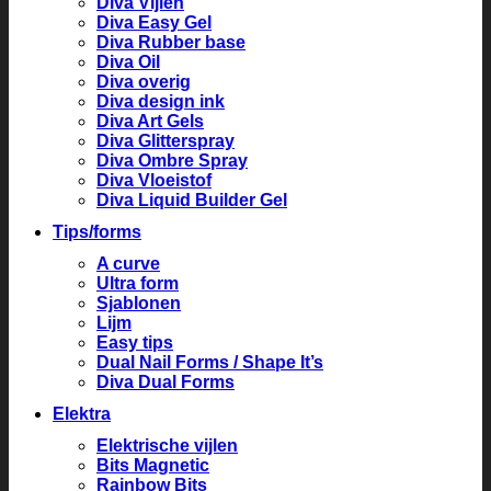
Diva Vijlen
Diva Easy Gel
Diva Rubber base
Diva Oil
Diva overig
Diva design ink
Diva Art Gels
Diva Glitterspray
Diva Ombre Spray
Diva Vloeistof
Diva Liquid Builder Gel
Tips/forms
A curve
Ultra form
Sjablonen
Lijm
Easy tips
Dual Nail Forms / Shape It’s
Diva Dual Forms
Elektra
Elektrische vijlen
Bits Magnetic
Rainbow Bits