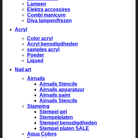
Lampen
Elektra accesoires
Combi manicure
Diva lampen/frezen
Acryl
Color acryl
Acryl benodigdheden
samples acryl
Poeder
Liqued
Nail art
Airnails
Airnails Stencils
Airnails apparatuur
Airnails paint
Airnails Stencils
Stamping
Stempel gel
Stempelplaten
Stempel benodigdheden
Stempel platen SALE
Aqua Colors