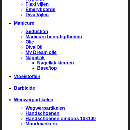
Flexi vijlen
Emeryboards
Diva Vijlen
Manicure
Seduction
Manicure benodigdheden
Olie
Diva Oil
My Dream olie
Nagellak
Nagellak kleuren
Base/top
Vloeistoffen
Barbicide
Wegwerpartikelen
Wegwerpartikelen
Handschoenen
Handschoenen omdoos 10×100
Mondmaskers