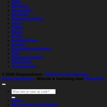
Vijlen
Manicure
Vloeistoffen
Barbicide
Wegwerpartikelen
Tools
Overig
Moyra
Koffer
Display/Boxes
Boeken
Display/Boxes/koffers
Sale
Stoelen/zadelkruk
Startersets
Groepslessen
© 2026
Shopmydream
-
Algemene voorwaarden
-
Privacyverklaring
- Website & marketing door
WeDeCom
Zoeken
naar:
Home
Mijn account / Registreren