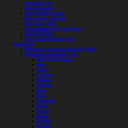
Samples gel
Diva Topgels
Diva Rubber base
Diva Gel in a Bottle
Diva Easy Gel
Diva Builder Gel Low Heat
Diva Art Gels
Diva Liquid Builder Gel
Gelpolish
Magnetic Gelpolish kleuren 15ml
Magnetic Gelpolish 7 ml
Alle 7ml KLeuren
Mint
Glass
Cat Eye
Yellow
Orange
Blue
Pink
Shimmer
Pearl
Pastel
Beige
Cherry
Purple