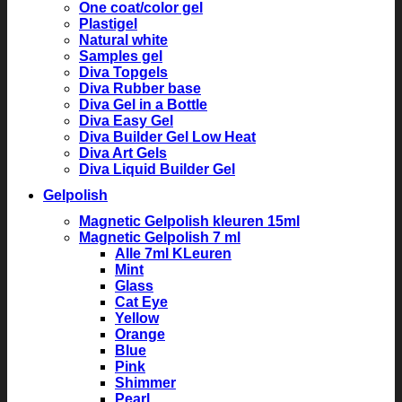
One coat/color gel
Plastigel
Natural white
Samples gel
Diva Topgels
Diva Rubber base
Diva Gel in a Bottle
Diva Easy Gel
Diva Builder Gel Low Heat
Diva Art Gels
Diva Liquid Builder Gel
Gelpolish
Magnetic Gelpolish kleuren 15ml
Magnetic Gelpolish 7 ml
Alle 7ml KLeuren
Mint
Glass
Cat Eye
Yellow
Orange
Blue
Pink
Shimmer
Pearl