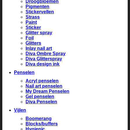
Droogbloemen
Pigmenten
Stickervellen
Strass
Paint
Sticker
Glitter spray
Foil
Glitters
Inlay nail art
Diva Ombre Spray
Diva Glitterspray
Diva design ink
Penselen
Acryl penselen
Nail art penselen
My Dream Penselen
Gel penselen
Diva Penselen
Vijlen
Boomerang
Blocks/buffers
Hygienic