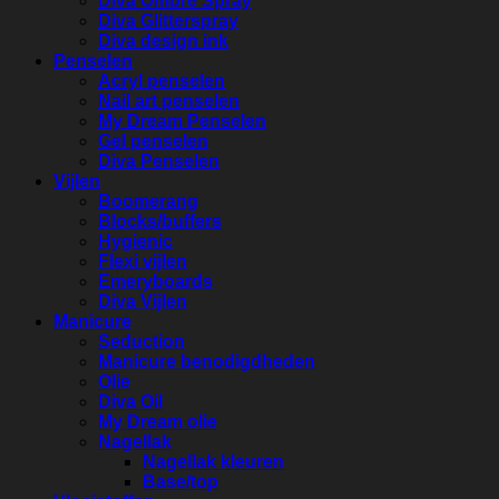
Diva Ombre Spray
Diva Glitterspray
Diva design ink
Penselen
Acryl penselen
Nail art penselen
My Dream Penselen
Gel penselen
Diva Penselen
Vijlen
Boomerang
Blocks/buffers
Hygienic
Flexi vijlen
Emeryboards
Diva Vijlen
Manicure
Seduction
Manicure benodigdheden
Olie
Diva Oil
My Dream olie
Nagellak
Nagellak kleuren
Base/top