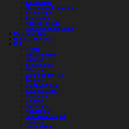
Registreren
Mijn account / Inloggen
Bestellingen
Addresses
Account details
Wachtwoord vergeten
My Dream Tips
Nieuwe producten
Gel
Primer
building base
Blushes
Rubber Base
Fibercoat
Liquid Builder Gel
Topgels
Standaard gels
Sculpting gels
Fiber gels
Powergel
Nail art gel
Natural look
One coat/color gel
Plastigel
Natural white