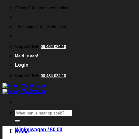
Ga
Vanaf €100 gratis verzending
naar
inhoud
Bezorging 1 á 2 werkdagen
Vragen? Bel:
06 484 024 18
Meld je aan!
Login
Vragen? Bel:
06 484 024 18
Zoeken
naar:
Winkelwagen /
€
0.00
Home