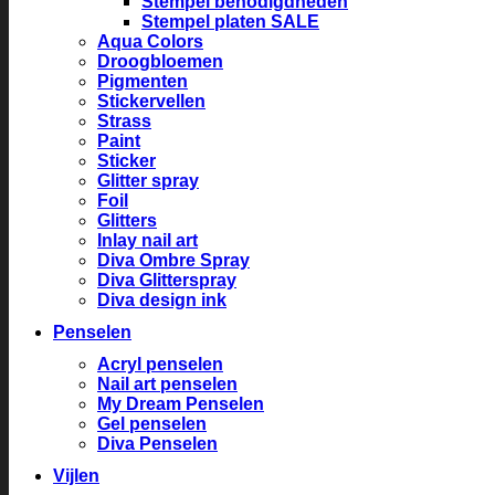
Stempel benodigdheden
Stempel platen SALE
Aqua Colors
Droogbloemen
Pigmenten
Stickervellen
Strass
Paint
Sticker
Glitter spray
Foil
Glitters
Inlay nail art
Diva Ombre Spray
Diva Glitterspray
Diva design ink
Penselen
Acryl penselen
Nail art penselen
My Dream Penselen
Gel penselen
Diva Penselen
Vijlen