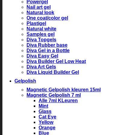
Powergel
Nail art gel
Natural look
One coat/color gel
Plastigel
Natural white
Samples gel
Diva Topgels
Diva Rubber base
Diva Gel in a Bottle
Diva Easy Gel
Diva Builder Gel Low Heat
Diva Art Gels
Diva Liquid Builder Gel
Gelpolish
Magnetic Gelpolish kleuren 15ml
Magnetic Gelpolish 7 ml
Alle 7ml KLeuren
Mint
Glass
Cat Eye
Yellow
Orange
Blue