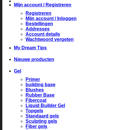
Mijn account / Registreren
Registreren
Mijn account / Inloggen
Bestellingen
Addresses
Account details
Wachtwoord vergeten
My Dream Tips
Nieuwe producten
Gel
Primer
building base
Blushes
Rubber Base
Fibercoat
Liquid Builder Gel
Topgels
Standaard gels
Sculpting gels
Fiber gels