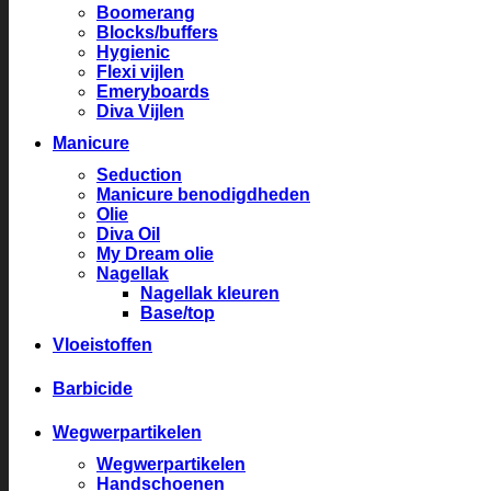
Boomerang
Blocks/buffers
Hygienic
Flexi vijlen
Emeryboards
Diva Vijlen
Manicure
Seduction
Manicure benodigdheden
Olie
Diva Oil
My Dream olie
Nagellak
Nagellak kleuren
Base/top
Vloeistoffen
Barbicide
Wegwerpartikelen
Wegwerpartikelen
Handschoenen