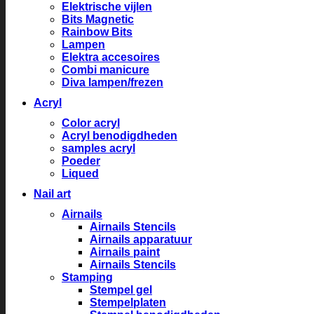
Elektrische vijlen
Bits Magnetic
Rainbow Bits
Lampen
Elektra accesoires
Combi manicure
Diva lampen/frezen
Acryl
Color acryl
Acryl benodigdheden
samples acryl
Poeder
Liqued
Nail art
Airnails
Airnails Stencils
Airnails apparatuur
Airnails paint
Airnails Stencils
Stamping
Stempel gel
Stempelplaten