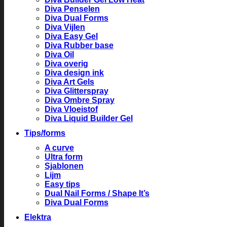
Diva Penselen
Diva Dual Forms
Diva Vijlen
Diva Easy Gel
Diva Rubber base
Diva Oil
Diva overig
Diva design ink
Diva Art Gels
Diva Glitterspray
Diva Ombre Spray
Diva Vloeistof
Diva Liquid Builder Gel
Tips/forms
A curve
Ultra form
Sjablonen
Lijm
Easy tips
Dual Nail Forms / Shape It’s
Diva Dual Forms
Elektra