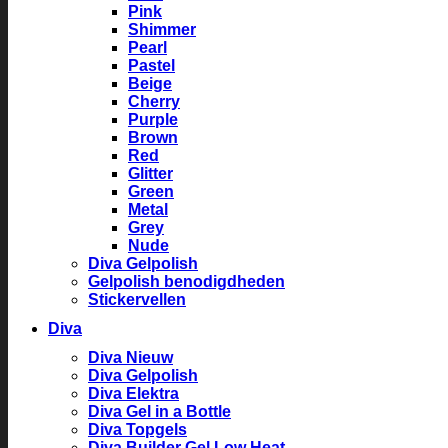
Pink
Shimmer
Pearl
Pastel
Beige
Cherry
Purple
Brown
Red
Glitter
Green
Metal
Grey
Nude
Diva Gelpolish
Gelpolish benodigdheden
Stickervellen
Diva
Diva Nieuw
Diva Gelpolish
Diva Elektra
Diva Gel in a Bottle
Diva Topgels
Diva Builder Gel Low Heat