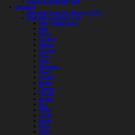
Diva Liquid Builder Gel
Gelpolish
Magnetic Gelpolish kleuren 15ml
Magnetic Gelpolish 7 ml
Alle 7ml KLeuren
Mint
Glass
Cat Eye
Yellow
Orange
Blue
Pink
Shimmer
Pearl
Pastel
Beige
Cherry
Purple
Brown
Red
Glitter
Green
Metal
Grey
Nude