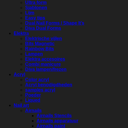
Ultra form
Sjablonen
Lijm
Easy tips
Dual Nail Forms / Shape It’s
Diva Dual Forms
Elektra
Elektrische vijlen
Bits Magnetic
Rainbow Bits
Lampen
Elektra accesoires
Combi manicure
Diva lampen/frezen
Acryl
Color acryl
Acryl benodigdheden
samples acryl
Poeder
Liqued
Nail art
Airnails
Airnails Stencils
Airnails apparatuur
Airnails paint