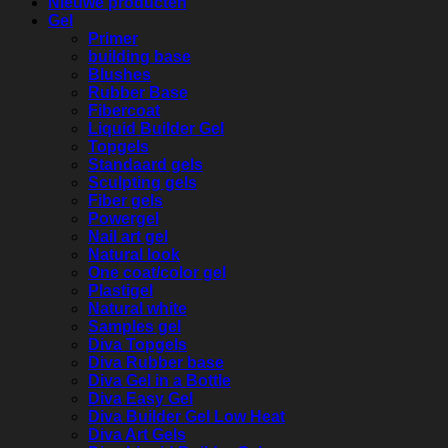
Nieuwe producten
Gel
Primer
building base
Blushes
Rubber Base
Fibercoat
Liquid Builder Gel
Topgels
Standaard gels
Sculpting gels
Fiber gels
Powergel
Nail art gel
Natural look
One coat/color gel
Plastigel
Natural white
Samples gel
Diva Topgels
Diva Rubber base
Diva Gel in a Bottle
Diva Easy Gel
Diva Builder Gel Low Heat
Diva Art Gels