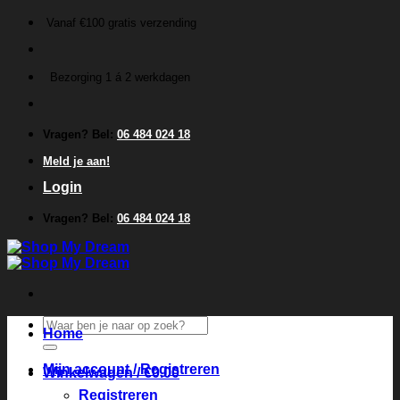
Ga
Vanaf €100 gratis verzending
naar
inhoud
Bezorging 1 á 2 werkdagen
Vragen? Bel:
06 484 024 18
Meld je aan!
Login
Vragen? Bel:
06 484 024 18
Zoeken
Home
naar:
Mijn account / Registreren
Winkelwagen /
€
0.00
Registreren