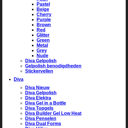
Pastel
Beige
Cherry
Purple
Brown
Red
Glitter
Green
Metal
Grey
Nude
Diva Gelpolish
Gelpolish benodigdheden
Stickervellen
Diva
Diva Nieuw
Diva Gelpolish
Diva Elektra
Diva Gel in a Bottle
Diva Topgels
Diva Builder Gel Low Heat
Diva Penselen
Diva Dual Forms