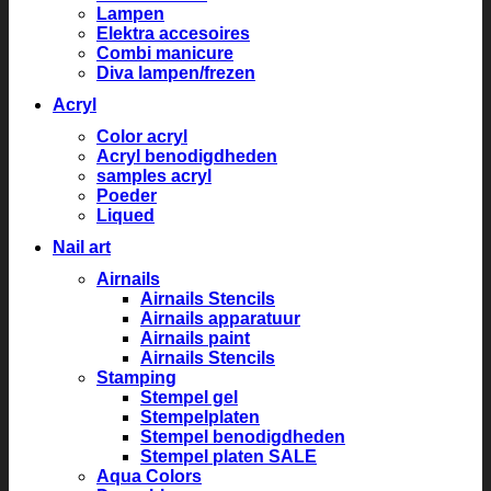
Lampen
Elektra accesoires
Combi manicure
Diva lampen/frezen
Acryl
Color acryl
Acryl benodigdheden
samples acryl
Poeder
Liqued
Nail art
Airnails
Airnails Stencils
Airnails apparatuur
Airnails paint
Airnails Stencils
Stamping
Stempel gel
Stempelplaten
Stempel benodigdheden
Stempel platen SALE
Aqua Colors