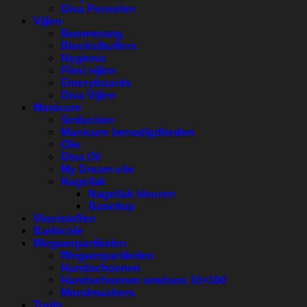
Diva Penselen
Vijlen
Boomerang
Blocks/buffers
Hygienic
Flexi vijlen
Emeryboards
Diva Vijlen
Manicure
Seduction
Manicure benodigdheden
Olie
Diva Oil
My Dream olie
Nagellak
Nagellak kleuren
Base/top
Vloeistoffen
Barbicide
Wegwerpartikelen
Wegwerpartikelen
Handschoenen
Handschoenen omdoos 10×100
Mondmaskers
Tools