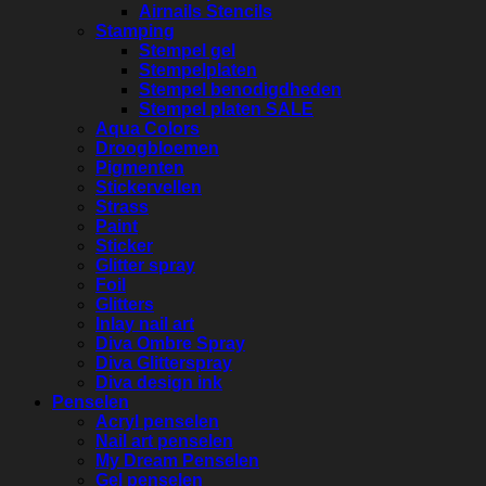
Airnails Stencils
Stamping
Stempel gel
Stempelplaten
Stempel benodigdheden
Stempel platen SALE
Aqua Colors
Droogbloemen
Pigmenten
Stickervellen
Strass
Paint
Sticker
Glitter spray
Foil
Glitters
Inlay nail art
Diva Ombre Spray
Diva Glitterspray
Diva design ink
Penselen
Acryl penselen
Nail art penselen
My Dream Penselen
Gel penselen