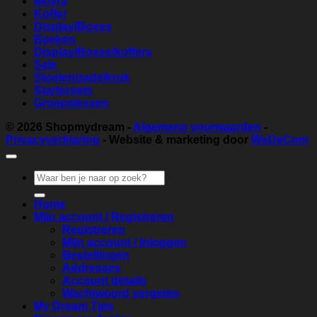
Moyra
Koffer
Display/Boxes
Boeken
Display/Boxes/koffers
Sale
Stoelen/zadelkruk
Startersets
Groepslessen
© 2026
Shopmydream
-
Algemene voorwaarden
-
Privacyverklaring
- Website & marketing door
WeDeCom
Zoeken
naar:
Home
Mijn account / Registreren
Registreren
Mijn account / Inloggen
Bestellingen
Addresses
Account details
Wachtwoord vergeten
My Dream Tips