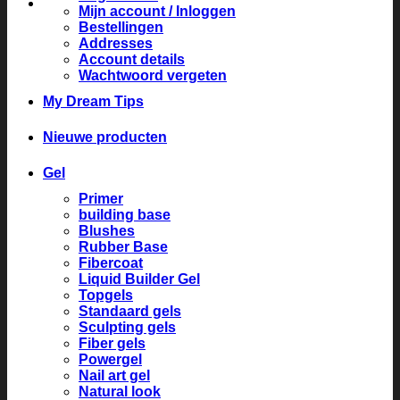
Mijn account / Inloggen
Bestellingen
Addresses
Account details
Wachtwoord vergeten
My Dream Tips
Nieuwe producten
Gel
Primer
building base
Blushes
Rubber Base
Fibercoat
Liquid Builder Gel
Topgels
Standaard gels
Sculpting gels
Fiber gels
Powergel
Nail art gel
Natural look