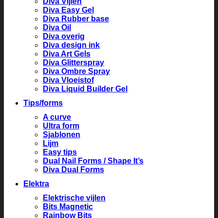
Diva Vijlen
Diva Easy Gel
Diva Rubber base
Diva Oil
Diva overig
Diva design ink
Diva Art Gels
Diva Glitterspray
Diva Ombre Spray
Diva Vloeistof
Diva Liquid Builder Gel
Tips/forms
A curve
Ultra form
Sjablonen
Lijm
Easy tips
Dual Nail Forms / Shape It’s
Diva Dual Forms
Elektra
Elektrische vijlen
Bits Magnetic
Rainbow Bits