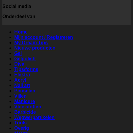
Social media
Onderdeel van
Home
Mijn account / Registreren
My Dream Tips
Nieuwe producten
Gel
Gelpolish
Diva
Tips/forms
Elektra
Acryl
Nail art
Penselen
Vijlen
Manicure
Vloeistoffen
Barbicide
Wegwerpartikelen
Tools
Overig