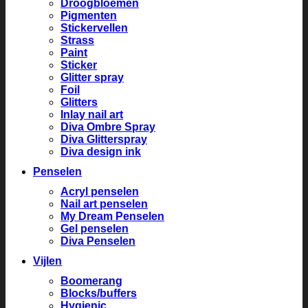
Droogbloemen
Pigmenten
Stickervellen
Strass
Paint
Sticker
Glitter spray
Foil
Glitters
Inlay nail art
Diva Ombre Spray
Diva Glitterspray
Diva design ink
Penselen
Acryl penselen
Nail art penselen
My Dream Penselen
Gel penselen
Diva Penselen
Vijlen
Boomerang
Blocks/buffers
Hygienic