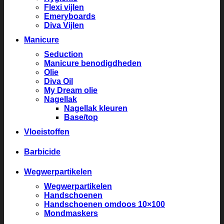
Flexi vijlen
Emeryboards
Diva Vijlen
Manicure
Seduction
Manicure benodigdheden
Olie
Diva Oil
My Dream olie
Nagellak
Nagellak kleuren
Base/top
Vloeistoffen
Barbicide
Wegwerpartikelen
Wegwerpartikelen
Handschoenen
Handschoenen omdoos 10×100
Mondmaskers