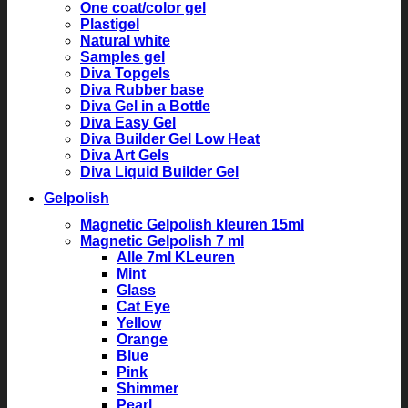
One coat/color gel
Plastigel
Natural white
Samples gel
Diva Topgels
Diva Rubber base
Diva Gel in a Bottle
Diva Easy Gel
Diva Builder Gel Low Heat
Diva Art Gels
Diva Liquid Builder Gel
Gelpolish
Magnetic Gelpolish kleuren 15ml
Magnetic Gelpolish 7 ml
Alle 7ml KLeuren
Mint
Glass
Cat Eye
Yellow
Orange
Blue
Pink
Shimmer
Pearl