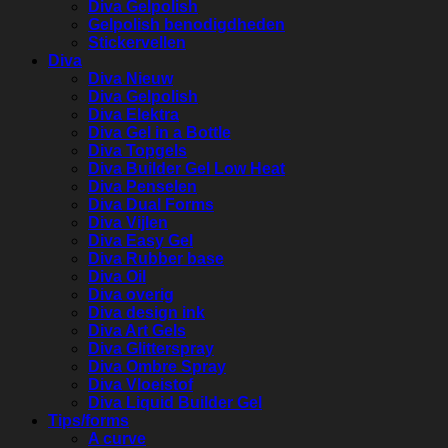
Diva Gelpolish
Gelpolish benodigdheden
Stickervellen
Diva
Diva Nieuw
Diva Gelpolish
Diva Elektra
Diva Gel in a Bottle
Diva Topgels
Diva Builder Gel Low Heat
Diva Penselen
Diva Dual Forms
Diva Vijlen
Diva Easy Gel
Diva Rubber base
Diva Oil
Diva overig
Diva design ink
Diva Art Gels
Diva Glitterspray
Diva Ombre Spray
Diva Vloeistof
Diva Liquid Builder Gel
Tips/forms
A curve