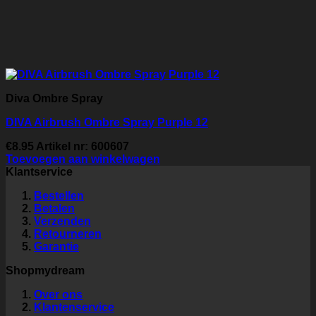
Diva Ombre Spray
DIVA Airbrush Ombre Spray Purple 12
€
8.95
Artikel nr: 600607
Toevoegen aan winkelwagen
Klantservice
Bestellen
Betalen
Verzenden
Retourneren
Garantie
Shopmydream
Over ons
Klantenservice