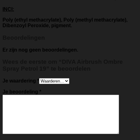
INCI:
Poly (ethyl methacrylate), Poly (methyl methacrylate),
Dibenzoyl Peroxide, pigment.
Beoordelingen
Er zijn nog geen beoordelingen.
Wees de eerste om “DIVA Airbrush Ombre
Spray Petrol 19” te beoordelen
Je waardering
*
Je beoordeling
*