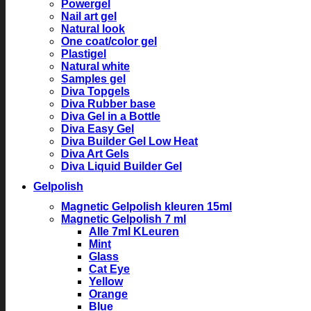
Powergel
Nail art gel
Natural look
One coat/color gel
Plastigel
Natural white
Samples gel
Diva Topgels
Diva Rubber base
Diva Gel in a Bottle
Diva Easy Gel
Diva Builder Gel Low Heat
Diva Art Gels
Diva Liquid Builder Gel
Gelpolish
Magnetic Gelpolish kleuren 15ml
Magnetic Gelpolish 7 ml
Alle 7ml KLeuren
Mint
Glass
Cat Eye
Yellow
Orange
Blue