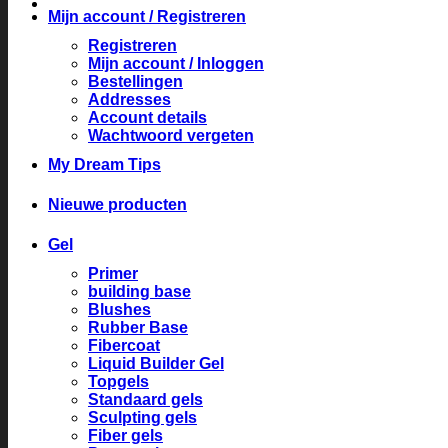
Mijn account / Registreren
Registreren
Mijn account / Inloggen
Bestellingen
Addresses
Account details
Wachtwoord vergeten
My Dream Tips
Nieuwe producten
Gel
Primer
building base
Blushes
Rubber Base
Fibercoat
Liquid Builder Gel
Topgels
Standaard gels
Sculpting gels
Fiber gels