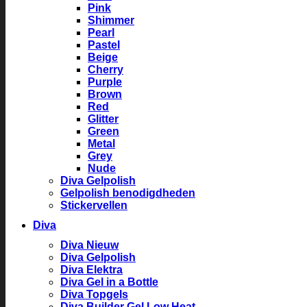
Pink
Shimmer
Pearl
Pastel
Beige
Cherry
Purple
Brown
Red
Glitter
Green
Metal
Grey
Nude
Diva Gelpolish
Gelpolish benodigdheden
Stickervellen
Diva
Diva Nieuw
Diva Gelpolish
Diva Elektra
Diva Gel in a Bottle
Diva Topgels
Diva Builder Gel Low Heat