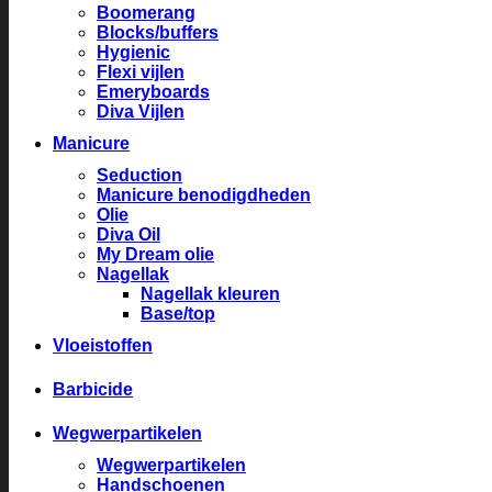
Boomerang
Blocks/buffers
Hygienic
Flexi vijlen
Emeryboards
Diva Vijlen
Manicure
Seduction
Manicure benodigdheden
Olie
Diva Oil
My Dream olie
Nagellak
Nagellak kleuren
Base/top
Vloeistoffen
Barbicide
Wegwerpartikelen
Wegwerpartikelen
Handschoenen