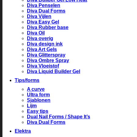
Diva Penselen
Diva Dual Forms
Diva Vijlen
Diva Easy Gel
Diva Rubber base
Diva Oil
Diva overig
Diva design ink
Diva Art Gels
Diva Glitterspray
Diva Ombre Spray
Diva Vloeistof
Diva Liquid Builder Gel
Tips/forms
A curve
Ultra form
Sjablonen
Lijm
Easy tips
Dual Nail Forms / Shape It’s
Diva Dual Forms
Elektra