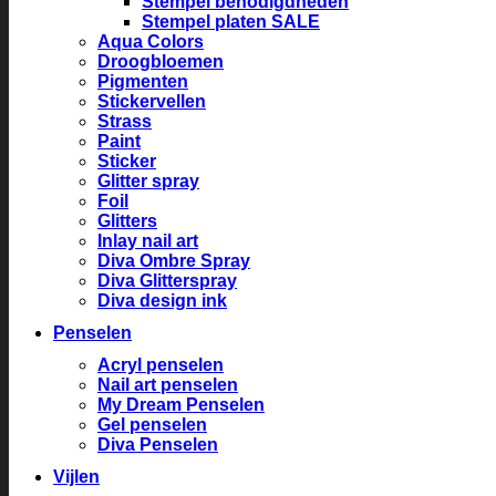
Stempel benodigdheden
Stempel platen SALE
Aqua Colors
Droogbloemen
Pigmenten
Stickervellen
Strass
Paint
Sticker
Glitter spray
Foil
Glitters
Inlay nail art
Diva Ombre Spray
Diva Glitterspray
Diva design ink
Penselen
Acryl penselen
Nail art penselen
My Dream Penselen
Gel penselen
Diva Penselen
Vijlen