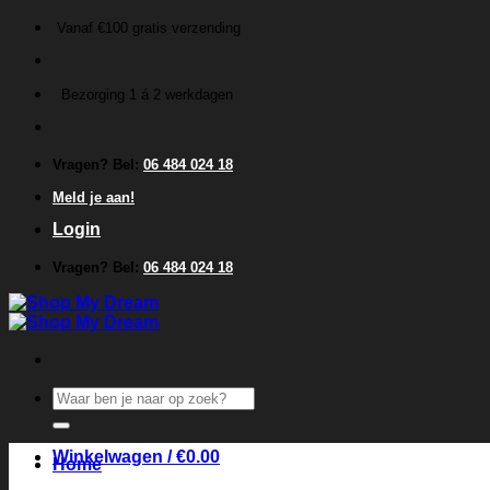
Ga
Vanaf €100 gratis verzending
naar
inhoud
Bezorging 1 á 2 werkdagen
Vragen? Bel:
06 484 024 18
Meld je aan!
Login
Vragen? Bel:
06 484 024 18
Zoeken
naar:
Winkelwagen /
€
0.00
Home