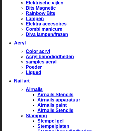
Elektrische vijlen
Bits Magnetic
Rainbow Bits
Lampen
Elektra accesoires
Combi manicure
Diva lampen/frezen
Acryl
Color acryl
Acryl benodigdheden
samples acryl
Poeder
Liqued
Nail art
Airnails
Airnails Stencils
Airnails apparatuur
Airnails paint
Airnails Stencils
Stamping
Stempel gel
Stempelplaten