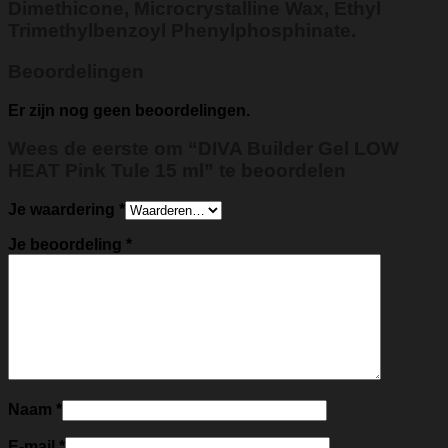
Dimethicone, Microcrystalline Wax, Ethyl
Trimethylbenzoyl Phenylphosphinate.
Beoordelingen
Er zijn nog geen beoordelingen.
Wees de eerste om “DIVA Builder Gel LOW
HEAT Pink Tule 15 ml” te beoordelen
Je waardering
*
Je beoordeling
*
Naam
*
E-mail
*