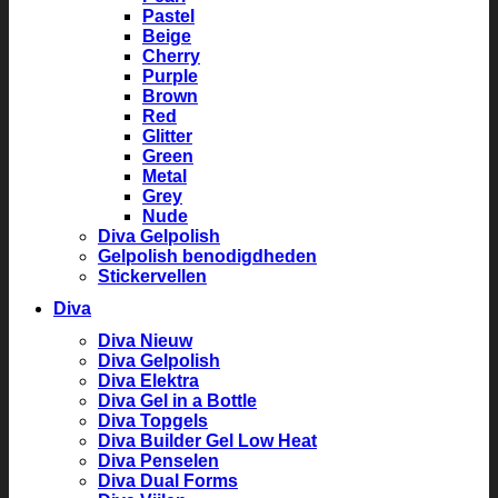
Pastel
Beige
Cherry
Purple
Brown
Red
Glitter
Green
Metal
Grey
Nude
Diva Gelpolish
Gelpolish benodigdheden
Stickervellen
Diva
Diva Nieuw
Diva Gelpolish
Diva Elektra
Diva Gel in a Bottle
Diva Topgels
Diva Builder Gel Low Heat
Diva Penselen
Diva Dual Forms