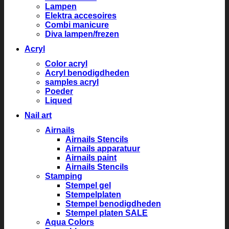
Lampen
Elektra accesoires
Combi manicure
Diva lampen/frezen
Acryl
Color acryl
Acryl benodigdheden
samples acryl
Poeder
Liqued
Nail art
Airnails
Airnails Stencils
Airnails apparatuur
Airnails paint
Airnails Stencils
Stamping
Stempel gel
Stempelplaten
Stempel benodigdheden
Stempel platen SALE
Aqua Colors