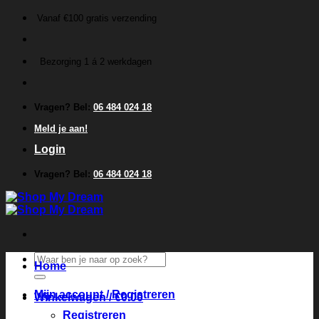
Ga
Vanaf €100 gratis verzending
naar
inhoud
Bezorging 1 á 2 werkdagen
Vragen? Bel:
06 484 024 18
Meld je aan!
Login
Vragen? Bel:
06 484 024 18
Zoeken
Home
naar:
Mijn account / Registreren
Winkelwagen /
€
0.00
Registreren