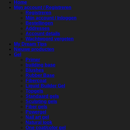
Home
Mijn account / Registreren
Registreren
Mijn account / Inloggen
Bestellingen
Addresses
Account details
Wachtwoord vergeten
My Dream Tips
Nieuwe producten
Gel
Primer
building base
Blushes
Rubber Base
Fibercoat
Liquid Builder Gel
Topgels
Standaard gels
Sculpting gels
Fiber gels
Powergel
Nail art gel
Natural look
One coat/color gel