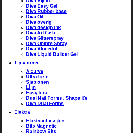
Diva Vijlen
Diva Easy Gel
Diva Rubber base
Diva Oil
Diva overig
Diva design ink
Diva Art Gels
Diva Glitterspray
Diva Ombre Spray
Diva Vloeistof
Diva Liquid Builder Gel
Tips/forms
A curve
Ultra form
Sjablonen
Lijm
Easy tips
Dual Nail Forms / Shape It’s
Diva Dual Forms
Elektra
Elektrische vijlen
Bits Magnetic
Rainbow Bits