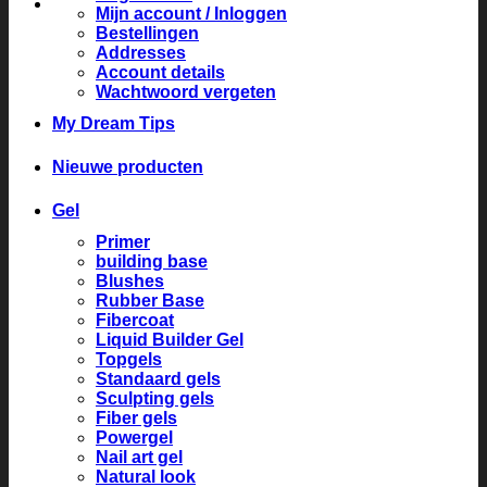
Mijn account / Inloggen
Bestellingen
Addresses
Account details
Wachtwoord vergeten
My Dream Tips
Nieuwe producten
Gel
Primer
building base
Blushes
Rubber Base
Fibercoat
Liquid Builder Gel
Topgels
Standaard gels
Sculpting gels
Fiber gels
Powergel
Nail art gel
Natural look