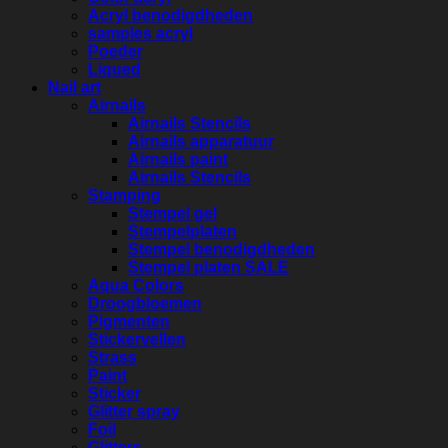
Acryl benodigdheden
samples acryl
Poeder
Liqued
Nail art
Airnails
Airnails Stencils
Airnails apparatuur
Airnails paint
Airnails Stencils
Stamping
Stempel gel
Stempelplaten
Stempel benodigdheden
Stempel platen SALE
Aqua Colors
Droogbloemen
Pigmenten
Stickervellen
Strass
Paint
Sticker
Glitter spray
Foil
Glitters