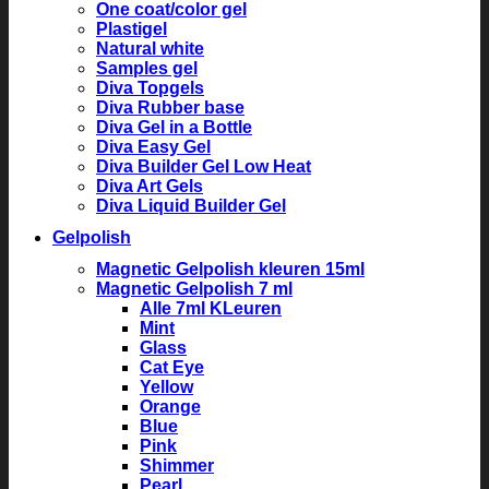
One coat/color gel
Plastigel
Natural white
Samples gel
Diva Topgels
Diva Rubber base
Diva Gel in a Bottle
Diva Easy Gel
Diva Builder Gel Low Heat
Diva Art Gels
Diva Liquid Builder Gel
Gelpolish
Magnetic Gelpolish kleuren 15ml
Magnetic Gelpolish 7 ml
Alle 7ml KLeuren
Mint
Glass
Cat Eye
Yellow
Orange
Blue
Pink
Shimmer
Pearl