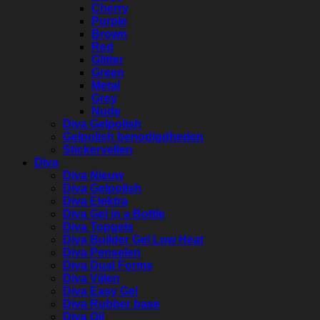
Cherry
Purple
Brown
Red
Glitter
Green
Metal
Grey
Nude
Diva Gelpolish
Gelpolish benodigdheden
Stickervellen
Diva
Diva Nieuw
Diva Gelpolish
Diva Elektra
Diva Gel in a Bottle
Diva Topgels
Diva Builder Gel Low Heat
Diva Penselen
Diva Dual Forms
Diva Vijlen
Diva Easy Gel
Diva Rubber base
Diva Oil