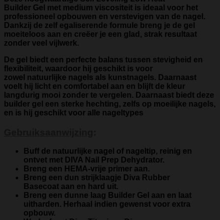
Builder Gel
met
medium viscositeit
is ideaal voor het
professioneel opbouwen en verstevigen van de nagel.
Dankzij de zelf egaliserende formule breng je de gel
moeiteloos aan en creëer je een glad, strak resultaat
zonder veel vijlwerk.
De gel biedt een
perfecte balans tussen stevigheid en
flexibiliteit
, waardoor hij geschikt is voor
zowel
natuurlijke nagels als kunstnagels
. Daarnaast
voelt hij
licht en comfortabel
aan en blijft de kleur
langdurig mooi zonder te vergelen. Daarnaast biedt deze
builder gel een sterke hechting, zelfs op moeilijke nagels,
en is hij geschikt voor alle nageltypes
Gebruiksaanwijzing
:
Buff de natuurlijke nagel of nageltip, reinig en
ontvet met
DIVA Nail Prep Dehydrator
.
Breng een
HEMA-vrije primer
aan.
Breng een dun strijklaagje
Diva Rubber
Basecoat
aan en hard uit.
Breng een dunne laag Builder Gel aan en laat
uitharden. Herhaal indien gewenst voor extra
opbouw.