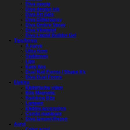
Diva overig
Diva design ink
Diva Art Gels
Diva Glitterspray
Diva Ombre Spray
Diva Vloeistof
Diva Liquid Builder Gel
Tips/forms
A curve
Ultra form
Sjablonen
Lijm
Easy tips
Dual Nail Forms / Shape It’s
Diva Dual Forms
Elektra
Elektrische vijlen
Bits Magnetic
Rainbow Bits
Lampen
Elektra accesoires
Combi manicure
Diva lampen/frezen
Acryl
Color acryl