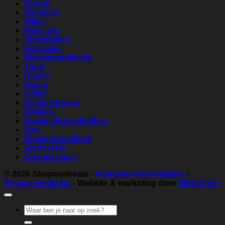
Nail art
Penselen
Vijlen
Manicure
Vloeistoffen
Barbicide
Wegwerpartikelen
Tools
Overig
Moyra
Koffer
Display/Boxes
Boeken
Display/Boxes/koffers
Sale
Stoelen/zadelkruk
Startersets
Groepslessen
© 2026
Shopmydream
-
Algemene voorwaarden
-
Privacyverklaring
- Website & marketing door
WeDeCom
Zoeken
naar: