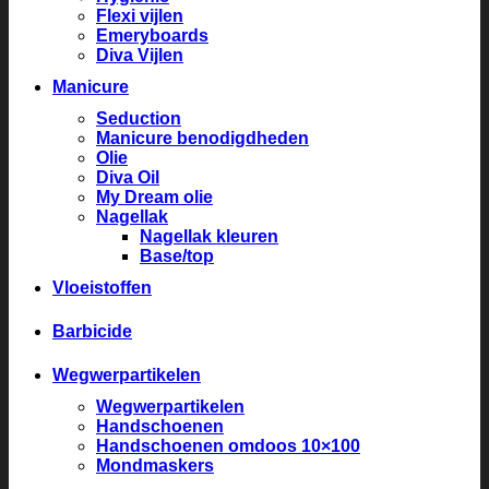
Flexi vijlen
Emeryboards
Diva Vijlen
Manicure
Seduction
Manicure benodigdheden
Olie
Diva Oil
My Dream olie
Nagellak
Nagellak kleuren
Base/top
Vloeistoffen
Barbicide
Wegwerpartikelen
Wegwerpartikelen
Handschoenen
Handschoenen omdoos 10×100
Mondmaskers