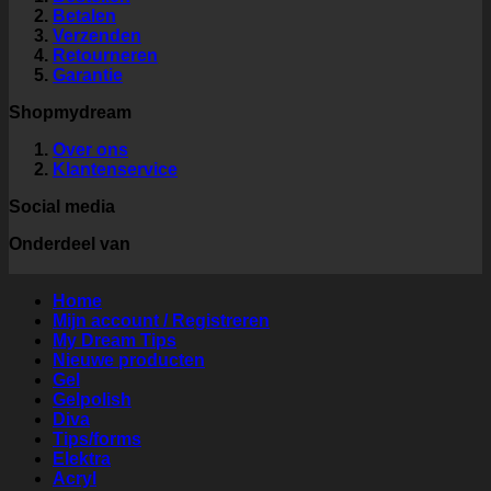
Betalen
Verzenden
Retourneren
Garantie
Shopmydream
Over ons
Klantenservice
Social media
Onderdeel van
Home
Mijn account / Registreren
My Dream Tips
Nieuwe producten
Gel
Gelpolish
Diva
Tips/forms
Elektra
Acryl