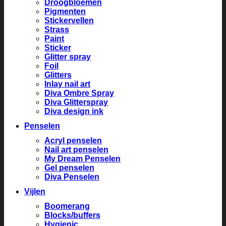
Droogbloemen
Pigmenten
Stickervellen
Strass
Paint
Sticker
Glitter spray
Foil
Glitters
Inlay nail art
Diva Ombre Spray
Diva Glitterspray
Diva design ink
Penselen
Acryl penselen
Nail art penselen
My Dream Penselen
Gel penselen
Diva Penselen
Vijlen
Boomerang
Blocks/buffers
Hygienic