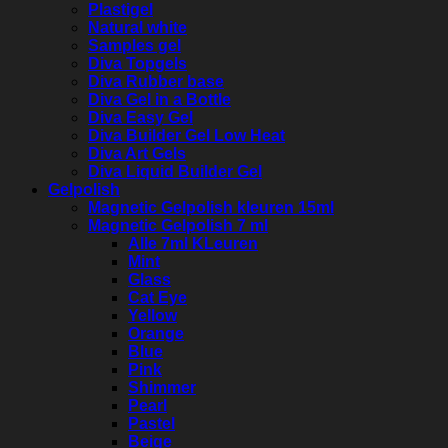
Plastigel
Natural white
Samples gel
Diva Topgels
Diva Rubber base
Diva Gel in a Bottle
Diva Easy Gel
Diva Builder Gel Low Heat
Diva Art Gels
Diva Liquid Builder Gel
Gelpolish
Magnetic Gelpolish kleuren 15ml
Magnetic Gelpolish 7 ml
Alle 7ml KLeuren
Mint
Glass
Cat Eye
Yellow
Orange
Blue
Pink
Shimmer
Pearl
Pastel
Beige