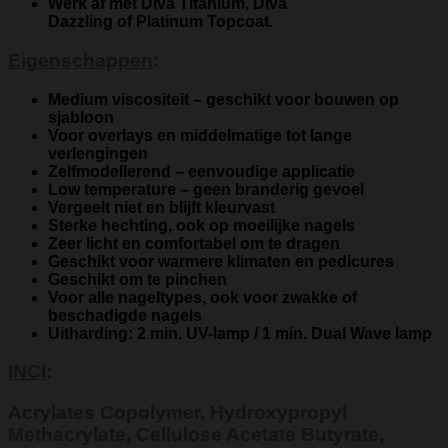
Werk af met
Diva Titanium, Diva
Dazzling
of
Platinum Topcoat
.
Eigenschappen
:​
Medium viscositeit – geschikt voor bouwen op
sjabloon
Voor overlays en middelmatige tot lange
verlengingen
Zelfmodellerend – eenvoudige applicatie
Low temperature – geen branderig gevoel
Vergeelt niet en blijft kleurvast
Sterke hechting, ook op moeilijke nagels
Zeer licht en comfortabel om te dragen
Geschikt voor warmere klimaten en pedicures
Geschikt om te pinchen
Voor alle nageltypes, ook voor zwakke of
beschadigde nagels
Uitharding:
2 min. UV-lamp / 1 min. Dual Wave lamp
INCI
:
Acrylates Copolymer, Hydroxypropyl
Methacrylate, Cellulose Acetate Butyrate,