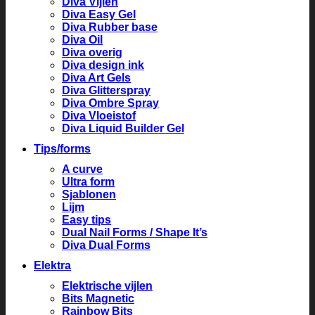
Diva Vijlen
Diva Easy Gel
Diva Rubber base
Diva Oil
Diva overig
Diva design ink
Diva Art Gels
Diva Glitterspray
Diva Ombre Spray
Diva Vloeistof
Diva Liquid Builder Gel
Tips/forms
A curve
Ultra form
Sjablonen
Lijm
Easy tips
Dual Nail Forms / Shape It’s
Diva Dual Forms
Elektra
Elektrische vijlen
Bits Magnetic
Rainbow Bits