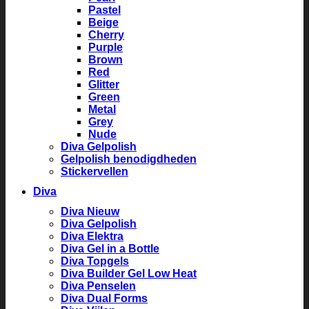
Pastel
Beige
Cherry
Purple
Brown
Red
Glitter
Green
Metal
Grey
Nude
Diva Gelpolish
Gelpolish benodigdheden
Stickervellen
Diva
Diva Nieuw
Diva Gelpolish
Diva Elektra
Diva Gel in a Bottle
Diva Topgels
Diva Builder Gel Low Heat
Diva Penselen
Diva Dual Forms