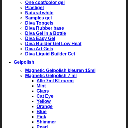
One coat/color gel
Plastigel
Natural white
Samples gel
Diva Topgels
Diva Rubber base
Diva Gel in a Bottle
Diva Easy Gel
Diva Builder Gel Low Heat
Diva Art Gels
Diva Liquid Builder Gel
Gelpolish
Magnetic Gelpolish kleuren 15ml
Magnetic Gelpolish 7 ml
Alle 7ml KLeuren
Mint
Glass
Cat Eye
Yellow
Orange
Blue
Pink
Shimmer
Pearl