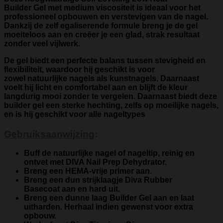
Builder Gel
met
medium viscositeit
is ideaal voor het
professioneel opbouwen en verstevigen van de nagel.
Dankzij de zelf egaliserende formule breng je de gel
moeiteloos aan en creëer je een glad, strak resultaat
zonder veel vijlwerk.
De gel biedt een
perfecte balans tussen stevigheid en
flexibiliteit
, waardoor hij geschikt is voor
zowel
natuurlijke nagels als kunstnagels
. Daarnaast
voelt hij
licht en comfortabel
aan en blijft de kleur
langdurig mooi zonder te vergelen. Daarnaast biedt deze
builder gel een sterke hechting, zelfs op moeilijke nagels,
en is hij geschikt voor alle nageltypes
Gebruiksaanwijzing
:
Buff de natuurlijke nagel of nageltip, reinig en
ontvet met
DIVA Nail Prep Dehydrator
.
Breng een
HEMA-vrije primer
aan.
Breng een dun strijklaagje
Diva Rubber
Basecoat
aan en hard uit.
Breng een dunne laag Builder Gel aan en laat
uitharden. Herhaal indien gewenst voor extra
opbouw.