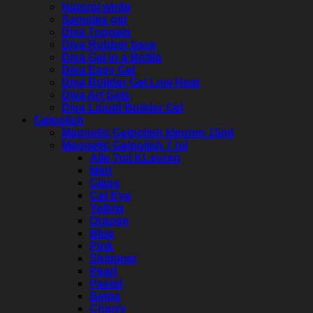
Natural white
Samples gel
Diva Topgels
Diva Rubber base
Diva Gel in a Bottle
Diva Easy Gel
Diva Builder Gel Low Heat
Diva Art Gels
Diva Liquid Builder Gel
Gelpolish
Magnetic Gelpolish kleuren 15ml
Magnetic Gelpolish 7 ml
Alle 7ml KLeuren
Mint
Glass
Cat Eye
Yellow
Orange
Blue
Pink
Shimmer
Pearl
Pastel
Beige
Cherry