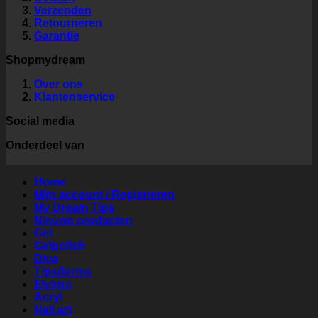
Verzenden
Retourneren
Garantie
Shopmydream
Over ons
Klantenservice
Social media
Onderdeel van
Home
Mijn account / Registreren
My Dream Tips
Nieuwe producten
Gel
Gelpolish
Diva
Tips/forms
Elektra
Acryl
Nail art