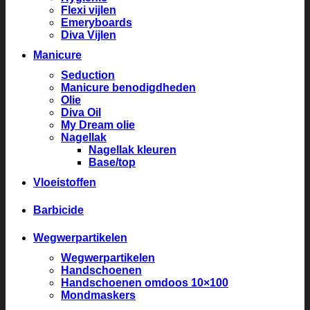
Flexi vijlen
Emeryboards
Diva Vijlen
Manicure
Seduction
Manicure benodigdheden
Olie
Diva Oil
My Dream olie
Nagellak
Nagellak kleuren
Base/top
Vloeistoffen
Barbicide
Wegwerpartikelen
Wegwerpartikelen
Handschoenen
Handschoenen omdoos 10×100
Mondmaskers