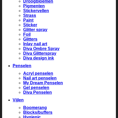
Droogbloemen
Pigmenten
Stickervellen
Strass
Paint
Sticker
Glitter spray
Foil
Glitters
Inlay nail art
Diva Ombre Spray
Diva Glitterspray
Diva design ink
Penselen
Acryl penselen
Nail art penselen
My Dream Penselen
Gel penselen
Diva Penselen
Vijlen
Boomerang
Blocks/buffers
Hygienic