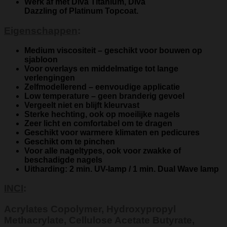
Werk af met
Diva Titanium, Diva
Dazzling
of
Platinum Topcoat
.
Eigenschappen
:​
Medium viscositeit – geschikt voor bouwen op
sjabloon
Voor overlays en middelmatige tot lange
verlengingen
Zelfmodellerend – eenvoudige applicatie
Low temperature – geen branderig gevoel
Vergeelt niet en blijft kleurvast
Sterke hechting, ook op moeilijke nagels
Zeer licht en comfortabel om te dragen
Geschikt voor warmere klimaten en pedicures
Geschikt om te pinchen
Voor alle nageltypes, ook voor zwakke of
beschadigde nagels
Uitharding:
2 min. UV-lamp / 1 min. Dual Wave lamp
INCI
:
Acrylates Copolymer, Hydroxypropyl
Methacrylate, Cellulose Acetate Butyrate,