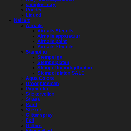
samples acryl
Poeder
Liqued
Nail art
Airnails
Airnails Stencils
Airnails apparatuur
Airnails paint
Airnails Stencils
Stamping
Stempel gel
Stempelplaten
Stempel benodigdheden
Stempel platen SALE
Aqua Colors
Droogbloemen
Pigmenten
Stickervellen
Strass
Paint
Sticker
Glitter spray
Foil
Glitters
Inlay nail art