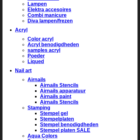
Lampen
Elektra accesoires
Combi manicure
Diva lampen/frezen
Acryl
Color acryl
Acryl benodigdheden
samples acryl
Poeder
Liqued
Nail art
Airnails
Airnails Stencils
Airnails apparatuur
Airnails paint
Airnails Stencils
Stamping
Stempel gel
Stempelplaten
Stempel benodigdheden
Stempel platen SALE
Aqua Colors