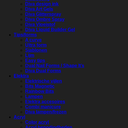
Diva design ink
Diva Art Gels
Diva Glitterspray
Diva Ombre Spray
Diva Vloeistof
Diva Liquid Builder Gel
Tips/forms
A curve
Ultra form
Sjablonen
Lijm
Easy tips
Dual Nail Forms / Shape It’s
Diva Dual Forms
Elektra
Elektrische vijlen
Bits Magnetic
Rainbow Bits
Lampen
Elektra accesoires
Combi manicure
Diva lampen/frezen
Acryl
Color acryl
Acryl benodigdheden