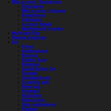
Mijn account / Registreren
Registreren
Mijn account / Inloggen
Bestellingen
Addresses
Account details
Wachtwoord vergeten
My Dream Tips
Nieuwe producten
Gel
Primer
building base
Blushes
Rubber Base
Fibercoat
Liquid Builder Gel
Topgels
Standaard gels
Sculpting gels
Fiber gels
Powergel
Nail art gel
Natural look
One coat/color gel
Plastigel