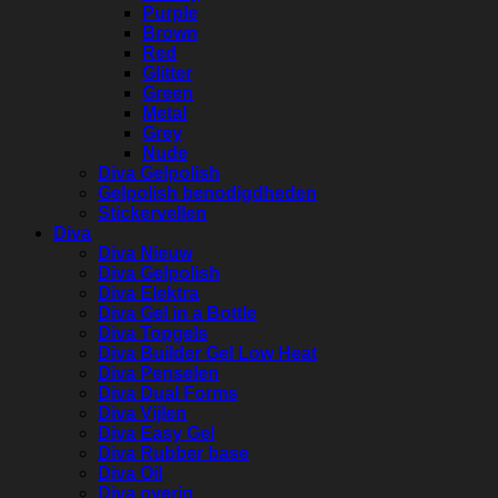
Purple
Brown
Red
Glitter
Green
Metal
Grey
Nude
Diva Gelpolish
Gelpolish benodigdheden
Stickervellen
Diva
Diva Nieuw
Diva Gelpolish
Diva Elektra
Diva Gel in a Bottle
Diva Topgels
Diva Builder Gel Low Heat
Diva Penselen
Diva Dual Forms
Diva Vijlen
Diva Easy Gel
Diva Rubber base
Diva Oil
Diva overig