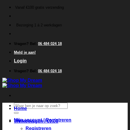
Ga
Vanaf €100 gratis verzending
naar
inhoud
Bezorging 1 á 2 werkdagen
Vragen? Bel:
06 484 024 18
Meld je aan!
Login
Vragen? Bel:
06 484 024 18
Zoeken
Home
naar:
Mijn account / Registreren
Winkelwagen /
€
0.00
Registreren