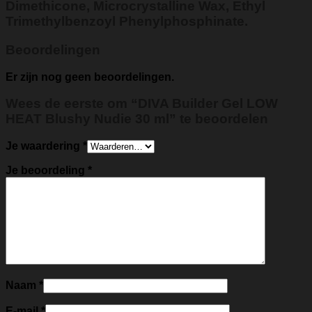
Dimethicone, Microcrystalline Wax, Ethyl
Trimethylbenzoyl Phenylphosphinate.
Beoordelingen
Er zijn nog geen beoordelingen.
Wees de eerste om “DIVA Builder Gel LOW
HEAT Blushy Nudie 30 ml” te beoordelen
Je waardering
*
Je beoordeling
*
Naam
*
E-mail
*