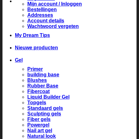
Mijn account / Inloggen
Bestellingen
Addresses
Account details
Wachtwoord vergeten
My Dream Tips
Nieuwe producten
Gel
Primer
building base
Blushes
Rubber Base
Fibercoat
Liquid Builder Gel
Topgels
Standaard gels
Sculpting gels
Fiber gels
Powergel
Nail art gel
Natural look