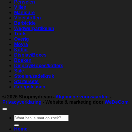
Penselen
Vijlen
Manicure
Vloeistoffen
Barbicide
Wegwerpartikelen
Tools
Overig
Moyra
Koffer
Display/Boxes
Boeken
Display/Boxes/koffers
Sale
Stoelen/zadelkruk
Startersets
Groepslessen
© 2026
Shopmydream
-
Algemene voorwaarden
-
Privacyverklaring
- Website & marketing door
WeDeCom
Zoeken
naar:
Home