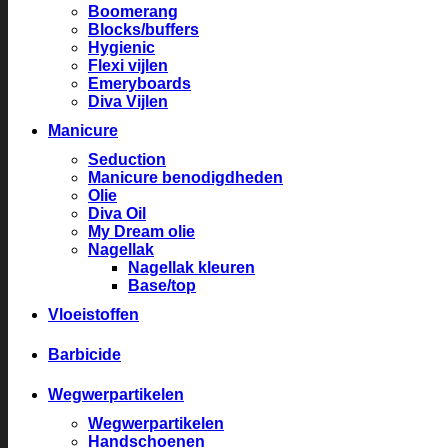
Boomerang
Blocks/buffers
Hygienic
Flexi vijlen
Emeryboards
Diva Vijlen
Manicure
Seduction
Manicure benodigdheden
Olie
Diva Oil
My Dream olie
Nagellak
Nagellak kleuren
Base/top
Vloeistoffen
Barbicide
Wegwerpartikelen
Wegwerpartikelen
Handschoenen