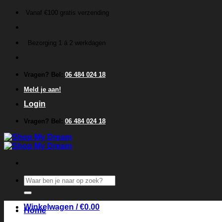
Ga
Vanaf €100 gratis verzending
naar
inhoud
Bezorging 1 á 2 werkdagen
Vragen? Bel:
06 484 024 18
Meld je aan!
Login
Vragen? Bel:
06 484 024 18
Zoeken
naar:
Winkelwagen /
€
0.00
Home