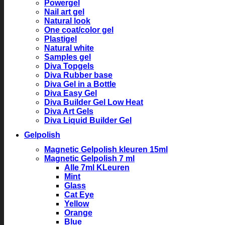
Powergel
Nail art gel
Natural look
One coat/color gel
Plastigel
Natural white
Samples gel
Diva Topgels
Diva Rubber base
Diva Gel in a Bottle
Diva Easy Gel
Diva Builder Gel Low Heat
Diva Art Gels
Diva Liquid Builder Gel
Gelpolish
Magnetic Gelpolish kleuren 15ml
Magnetic Gelpolish 7 ml
Alle 7ml KLeuren
Mint
Glass
Cat Eye
Yellow
Orange
Blue