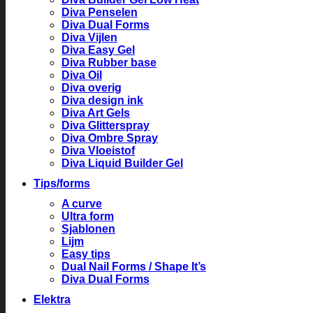
Diva Penselen
Diva Dual Forms
Diva Vijlen
Diva Easy Gel
Diva Rubber base
Diva Oil
Diva overig
Diva design ink
Diva Art Gels
Diva Glitterspray
Diva Ombre Spray
Diva Vloeistof
Diva Liquid Builder Gel
Tips/forms
A curve
Ultra form
Sjablonen
Lijm
Easy tips
Dual Nail Forms / Shape It’s
Diva Dual Forms
Elektra