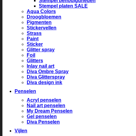
Stempel benodigdheden
Stempel platen SALE
Aqua Colors
Droogbloemen
Pigmenten
Stickervellen
Strass
Paint
Sticker
Glitter spray
Foil
Glitters
Inlay nail art
Diva Ombre Spray
Diva Glitterspray
Diva design ink
Penselen
Acryl penselen
Nail art penselen
My Dream Penselen
Gel penselen
Diva Penselen
Vijlen