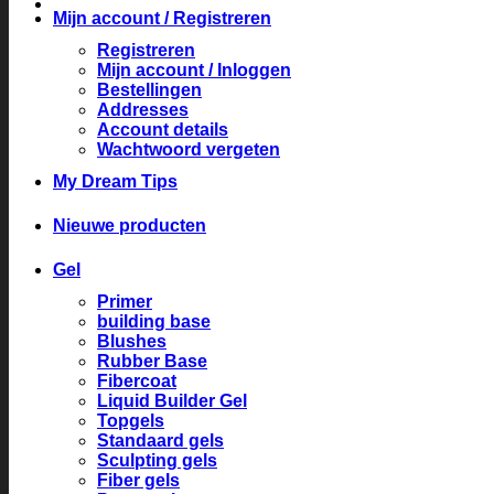
Mijn account / Registreren
Registreren
Mijn account / Inloggen
Bestellingen
Addresses
Account details
Wachtwoord vergeten
My Dream Tips
Nieuwe producten
Gel
Primer
building base
Blushes
Rubber Base
Fibercoat
Liquid Builder Gel
Topgels
Standaard gels
Sculpting gels
Fiber gels