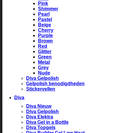
Pink
Shimmer
Pearl
Pastel
Beige
Cherry
Purple
Brown
Red
Glitter
Green
Metal
Grey
Nude
Diva Gelpolish
Gelpolish benodigdheden
Stickervellen
Diva
Diva Nieuw
Diva Gelpolish
Diva Elektra
Diva Gel in a Bottle
Diva Topgels
Diva Builder Gel Low Heat