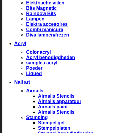
Elektrische vijlen
Bits Magnetic
Rainbow Bits
Lampen
Elektra accesoires
Combi manicure
Diva lampen/frezen
Acryl
Color acryl
Acryl benodigdheden
samples acryl
Poeder
Liqued
Nail art
Airnails
Airnails Stencils
Airnails apparatuur
Airnails paint
Airnails Stencils
Stamping
Stempel gel
Stempelplaten