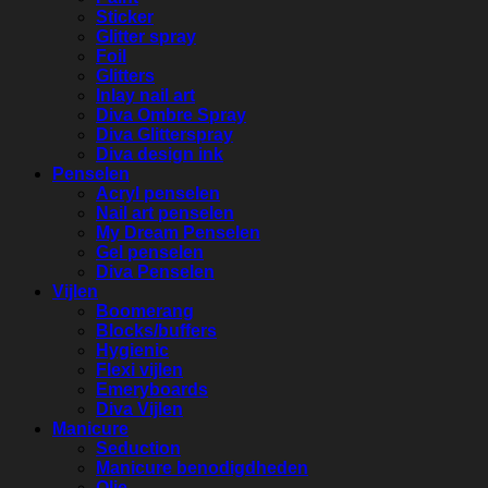
Sticker
Glitter spray
Foil
Glitters
Inlay nail art
Diva Ombre Spray
Diva Glitterspray
Diva design ink
Penselen
Acryl penselen
Nail art penselen
My Dream Penselen
Gel penselen
Diva Penselen
Vijlen
Boomerang
Blocks/buffers
Hygienic
Flexi vijlen
Emeryboards
Diva Vijlen
Manicure
Seduction
Manicure benodigdheden
Olie