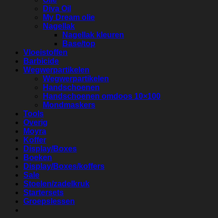
Diva Oil
My Dream olie
Nagellak
Nagellak kleuren
Base/top
Vloeistoffen
Barbicide
Wegwerpartikelen
Wegwerpartikelen
Handschoenen
Handschoenen omdoos 10×100
Mondmaskers
Tools
Overig
Moyra
Koffer
Display/Boxes
Boeken
Display/Boxes/koffers
Sale
Stoelen/zadelkruk
Startersets
Groepslessen