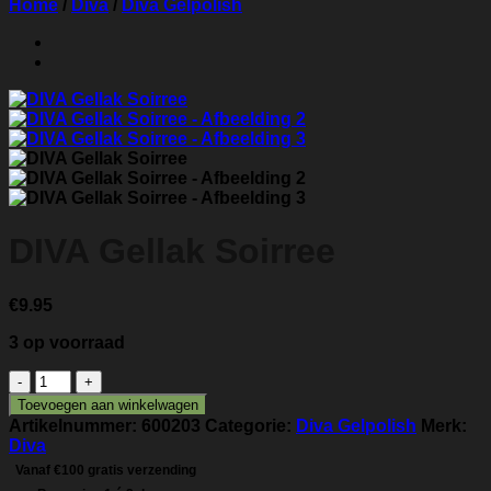
Home
/
Diva
/
Diva Gelpolish
DIVA Gellak Soirree
€
9.95
3 op voorraad
DIVA
Gellak
Toevoegen aan winkelwagen
Soirree
Artikelnummer:
600203
Categorie:
Diva Gelpolish
Merk:
aantal
Diva
Vanaf €100 gratis verzending