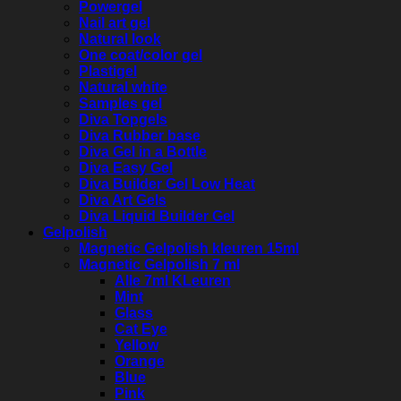
Powergel
Nail art gel
Natural look
One coat/color gel
Plastigel
Natural white
Samples gel
Diva Topgels
Diva Rubber base
Diva Gel in a Bottle
Diva Easy Gel
Diva Builder Gel Low Heat
Diva Art Gels
Diva Liquid Builder Gel
Gelpolish
Magnetic Gelpolish kleuren 15ml
Magnetic Gelpolish 7 ml
Alle 7ml KLeuren
Mint
Glass
Cat Eye
Yellow
Orange
Blue
Pink