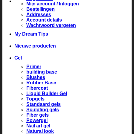
Mijn account / Inloggen
Bestellingen
Addresses
Account details
Wachtwoord vergeten
My Dream Tips
Nieuwe producten
Gel
Primer
building base
Blushes
Rubber Base
Fibercoat
Liquid Builder Gel
Topgels
Standaard gels
Sculpting gels
Fiber gels
Powergel
Nail art gel
Natural look