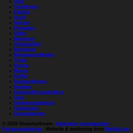
Diva
Tips/forms
Elektra
Acryl
Nail art
Penselen
Vijlen
Manicure
Vloeistoffen
Barbicide
Wegwerpartikelen
Tools
Overig
Moyra
Koffer
Display/Boxes
Boeken
Display/Boxes/koffers
Sale
Stoelen/zadelkruk
Startersets
Groepslessen
© 2026
Shopmydream
-
Algemene voorwaarden
-
Privacyverklaring
- Website & marketing door
WeDeCom