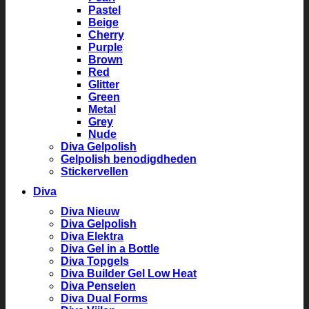
Pastel
Beige
Cherry
Purple
Brown
Red
Glitter
Green
Metal
Grey
Nude
Diva Gelpolish
Gelpolish benodigdheden
Stickervellen
Diva
Diva Nieuw
Diva Gelpolish
Diva Elektra
Diva Gel in a Bottle
Diva Topgels
Diva Builder Gel Low Heat
Diva Penselen
Diva Dual Forms