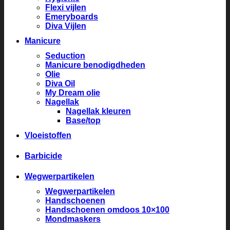
Flexi vijlen
Emeryboards
Diva Vijlen
Manicure
Seduction
Manicure benodigdheden
Olie
Diva Oil
My Dream olie
Nagellak
Nagellak kleuren
Base/top
Vloeistoffen
Barbicide
Wegwerpartikelen
Wegwerpartikelen
Handschoenen
Handschoenen omdoos 10×100
Mondmaskers