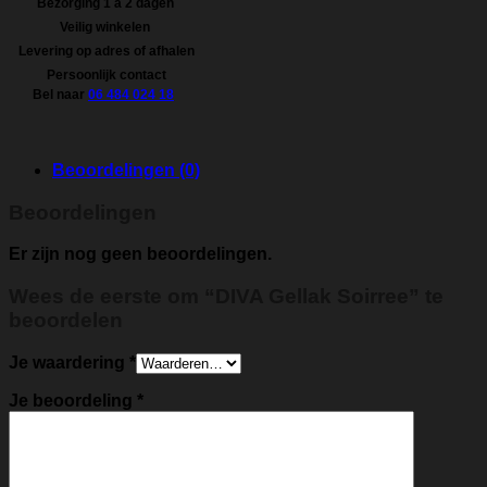
Bezorging 1 á 2 dagen
Veilig winkelen
Levering op adres of afhalen
Persoonlijk contact
Bel naar
06 484 024 18
Beoordelingen (0)
Beoordelingen
Er zijn nog geen beoordelingen.
Wees de eerste om “DIVA Gellak Soirree” te
beoordelen
Je waardering
*
Je beoordeling
*