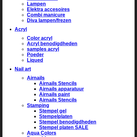
Lampen
Elektra accesoires
Combi manicure
Diva lampen/frezen
Acryl
Color acryl
Acryl benodigdheden
samples acryl
Poeder
Liqued
Nail art
Airnails
Airnails Stencils
Airnails apparatuur
Airnails paint
Airnails Stencils
Stamping
Stempel gel
Stempelplaten
Stempel benodigdheden
Stempel platen SALE
Aqua Colors