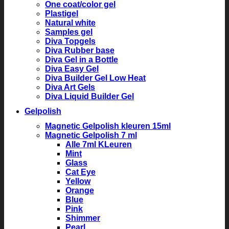
One coat/color gel
Plastigel
Natural white
Samples gel
Diva Topgels
Diva Rubber base
Diva Gel in a Bottle
Diva Easy Gel
Diva Builder Gel Low Heat
Diva Art Gels
Diva Liquid Builder Gel
Gelpolish
Magnetic Gelpolish kleuren 15ml
Magnetic Gelpolish 7 ml
Alle 7ml KLeuren
Mint
Glass
Cat Eye
Yellow
Orange
Blue
Pink
Shimmer
Pearl