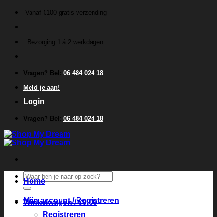
Ga
Vanaf €100 gratis verzending
naar
inhoud
Bezorging 1 á 2 werkdagen
Vragen? Bel:
06 484 024 18
Meld je aan!
Login
Vragen? Bel:
06 484 024 18
Zoeken
Home
naar:
Mijn account / Registreren
Winkelwagen /
€
0.00
Registreren