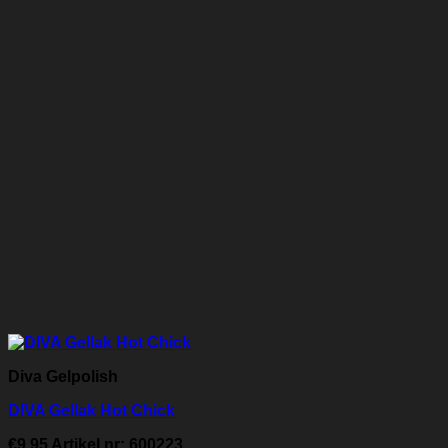
Diva Gelpolish
DIVA Gellak Hot Chick
€
9.95
Artikel nr: 600223