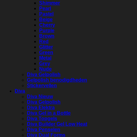
Shimmer
Pearl
Pastel
Beige
Cherry
Purple
Brown
Red
Glitter
Green
Metal
Grey
Nude
Diva Gelpolish
Gelpolish benodigdheden
Stickervellen
Diva
Diva Nieuw
Diva Gelpolish
Diva Elektra
Diva Gel in a Bottle
Diva Topgels
Diva Builder Gel Low Heat
Diva Penselen
Diva Dual Forms