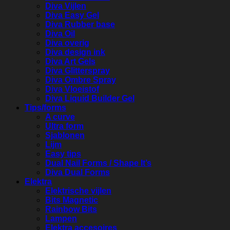
Diva Vijlen
Diva Easy Gel
Diva Rubber base
Diva Oil
Diva overig
Diva design ink
Diva Art Gels
Diva Glitterspray
Diva Ombre Spray
Diva Vloeistof
Diva Liquid Builder Gel
Tips/forms
A curve
Ultra form
Sjablonen
Lijm
Easy tips
Dual Nail Forms / Shape It’s
Diva Dual Forms
Elektra
Elektrische vijlen
Bits Magnetic
Rainbow Bits
Lampen
Elektra accesoires