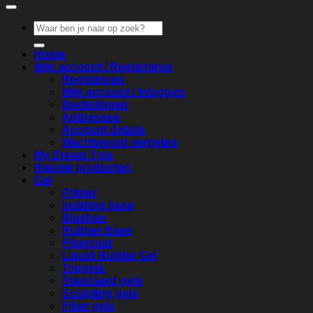
Zoeken
naar:
Home
Mijn account / Registreren
Registreren
Mijn account / Inloggen
Bestellingen
Addresses
Account details
Wachtwoord vergeten
My Dream Tips
Nieuwe producten
Gel
Primer
building base
Blushes
Rubber Base
Fibercoat
Liquid Builder Gel
Topgels
Standaard gels
Sculpting gels
Fiber gels