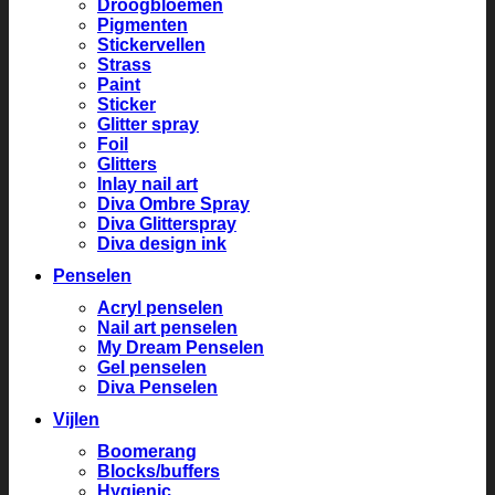
Droogbloemen
Pigmenten
Stickervellen
Strass
Paint
Sticker
Glitter spray
Foil
Glitters
Inlay nail art
Diva Ombre Spray
Diva Glitterspray
Diva design ink
Penselen
Acryl penselen
Nail art penselen
My Dream Penselen
Gel penselen
Diva Penselen
Vijlen
Boomerang
Blocks/buffers
Hygienic