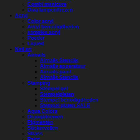
Combi manicure
Diva lampen/frezen
Acryl
Color acryl
Acryl benodigdheden
samples acryl
Poeder
Liqued
Nail art
Airnails
Airnails Stencils
Airnails apparatuur
Airnails paint
Airnails Stencils
Stamping
Stempel gel
Stempelplaten
Stempel benodigdheden
Stempel platen SALE
Aqua Colors
Droogbloemen
Pigmenten
Stickervellen
Strass
Paint