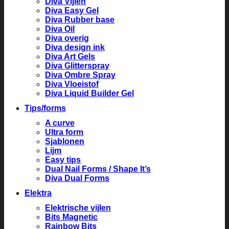
Diva Vijlen
Diva Easy Gel
Diva Rubber base
Diva Oil
Diva overig
Diva design ink
Diva Art Gels
Diva Glitterspray
Diva Ombre Spray
Diva Vloeistof
Diva Liquid Builder Gel
Tips/forms
A curve
Ultra form
Sjablonen
Lijm
Easy tips
Dual Nail Forms / Shape It’s
Diva Dual Forms
Elektra
Elektrische vijlen
Bits Magnetic
Rainbow Bits