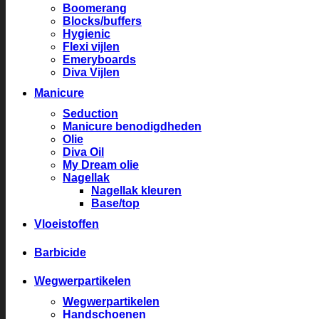
Boomerang
Blocks/buffers
Hygienic
Flexi vijlen
Emeryboards
Diva Vijlen
Manicure
Seduction
Manicure benodigdheden
Olie
Diva Oil
My Dream olie
Nagellak
Nagellak kleuren
Base/top
Vloeistoffen
Barbicide
Wegwerpartikelen
Wegwerpartikelen
Handschoenen