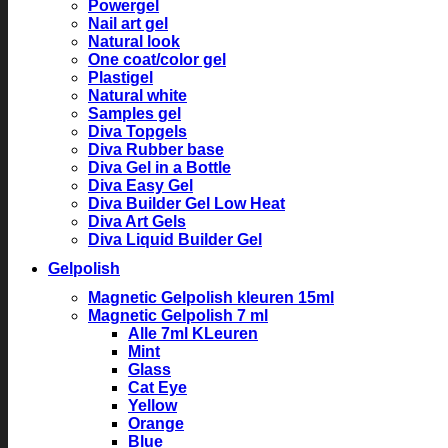
Powergel
Nail art gel
Natural look
One coat/color gel
Plastigel
Natural white
Samples gel
Diva Topgels
Diva Rubber base
Diva Gel in a Bottle
Diva Easy Gel
Diva Builder Gel Low Heat
Diva Art Gels
Diva Liquid Builder Gel
Gelpolish
Magnetic Gelpolish kleuren 15ml
Magnetic Gelpolish 7 ml
Alle 7ml KLeuren
Mint
Glass
Cat Eye
Yellow
Orange
Blue