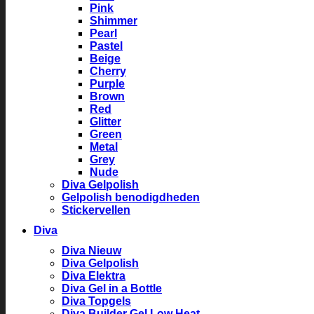
Pink
Shimmer
Pearl
Pastel
Beige
Cherry
Purple
Brown
Red
Glitter
Green
Metal
Grey
Nude
Diva Gelpolish
Gelpolish benodigdheden
Stickervellen
Diva
Diva Nieuw
Diva Gelpolish
Diva Elektra
Diva Gel in a Bottle
Diva Topgels
Diva Builder Gel Low Heat