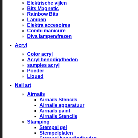
Elektrische vijlen
Bits Magnetic
Rainbow Bits
Lampen
Elektra accesoires
Combi manicure
Diva lampen/frezen
Acryl
Color acryl
Acryl benodigdheden
samples acryl
Poeder
Liqued
Nail art
Airnails
Airnails Stencils
Airnails apparatuur
Airnails paint
Airnails Stencils
Stamping
Stempel gel
Stempelplaten