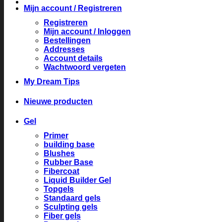
Mijn account / Registreren
Registreren
Mijn account / Inloggen
Bestellingen
Addresses
Account details
Wachtwoord vergeten
My Dream Tips
Nieuwe producten
Gel
Primer
building base
Blushes
Rubber Base
Fibercoat
Liquid Builder Gel
Topgels
Standaard gels
Sculpting gels
Fiber gels