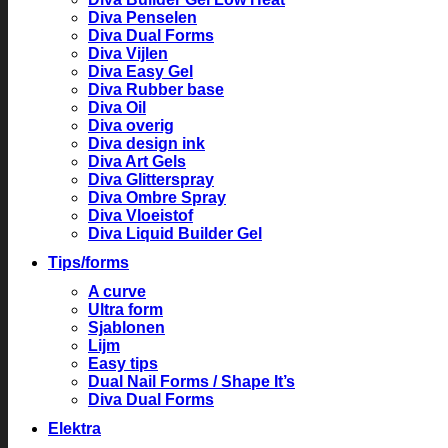
Diva Penselen
Diva Dual Forms
Diva Vijlen
Diva Easy Gel
Diva Rubber base
Diva Oil
Diva overig
Diva design ink
Diva Art Gels
Diva Glitterspray
Diva Ombre Spray
Diva Vloeistof
Diva Liquid Builder Gel
Tips/forms
A curve
Ultra form
Sjablonen
Lijm
Easy tips
Dual Nail Forms / Shape It’s
Diva Dual Forms
Elektra