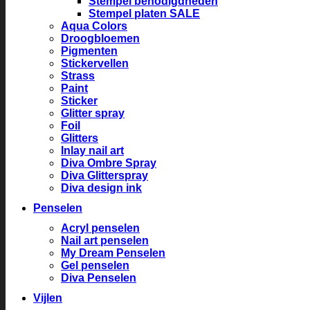
Stempel benodigdheden
Stempel platen SALE
Aqua Colors
Droogbloemen
Pigmenten
Stickervellen
Strass
Paint
Sticker
Glitter spray
Foil
Glitters
Inlay nail art
Diva Ombre Spray
Diva Glitterspray
Diva design ink
Penselen
Acryl penselen
Nail art penselen
My Dream Penselen
Gel penselen
Diva Penselen
Vijlen