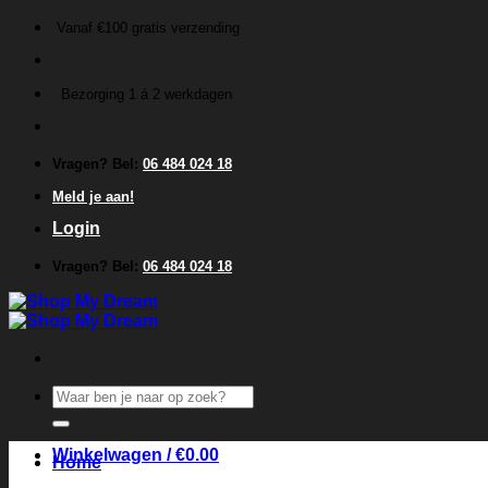
Ga
Vanaf €100 gratis verzending
naar
inhoud
Bezorging 1 á 2 werkdagen
Vragen? Bel:
06 484 024 18
Meld je aan!
Login
Vragen? Bel:
06 484 024 18
Zoeken
naar:
Winkelwagen /
€
0.00
Home