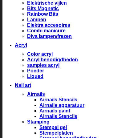
Elektrische vijlen
Bits Magnetic
Rainbow Bits
Lampen
Elektra accesoires
Combi manicure
Diva lampen/frezen
Acryl
Color acryl
Acryl benodigdheden
samples acryl
Poeder
Liqued
Nail art
Airnails
Airnails Stencils
Airnails apparatuur
Airnails paint
Airnails Stencils
Stamping
Stempel gel
Stempelplaten