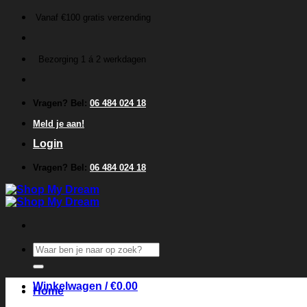
Ga
Vanaf €100 gratis verzending
naar
inhoud
Bezorging 1 á 2 werkdagen
Vragen? Bel:
06 484 024 18
Meld je aan!
Login
Vragen? Bel:
06 484 024 18
Zoeken
naar:
Winkelwagen /
€
0.00
Home