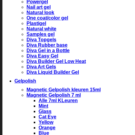
Powergel
Nail art gel
Natural look
One coat/color gel
Plastigel
Natural white
Samples gel
Diva Topgels
Diva Rubber base
Diva Gel in a Bottle
Diva Easy Gel
Diva Builder Gel Low Heat
Diva Art Gels
Diva Liquid Builder Gel
Gelpolish
Magnetic Gelpolish kleuren 15ml
Magnetic Gelpolish 7 ml
Alle 7ml KLeuren
Mint
Glass
Cat Eye
Yellow
Orange
Blue