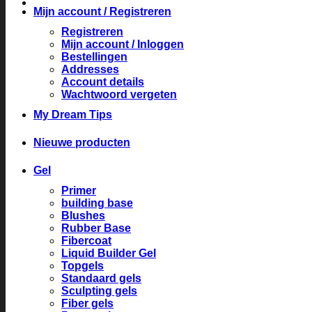
Mijn account / Registreren
Registreren
Mijn account / Inloggen
Bestellingen
Addresses
Account details
Wachtwoord vergeten
My Dream Tips
Nieuwe producten
Gel
Primer
building base
Blushes
Rubber Base
Fibercoat
Liquid Builder Gel
Topgels
Standaard gels
Sculpting gels
Fiber gels