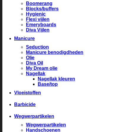
Boomerang
Blocks/buffers
Hygienic
Flexi vijlen
Emeryboards
Diva Vijlen
Manicure
Seduction
Manicure benodigdheden
Olie
Diva Oil
My Dream olie
Nagellak
Nagellak kleuren
Base/top
Vloeistoffen
Barbicide
Wegwerpartikelen
Wegwerpartikelen
Handschoenen