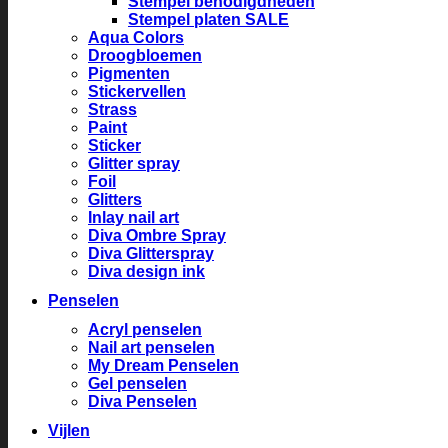
Stempel benodigdheden
Stempel platen SALE
Aqua Colors
Droogbloemen
Pigmenten
Stickervellen
Strass
Paint
Sticker
Glitter spray
Foil
Glitters
Inlay nail art
Diva Ombre Spray
Diva Glitterspray
Diva design ink
Penselen
Acryl penselen
Nail art penselen
My Dream Penselen
Gel penselen
Diva Penselen
Vijlen