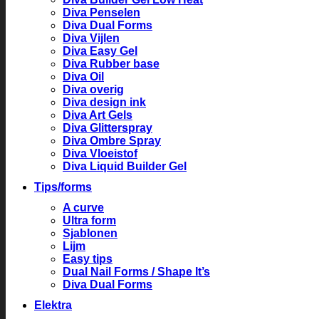
Diva Penselen
Diva Dual Forms
Diva Vijlen
Diva Easy Gel
Diva Rubber base
Diva Oil
Diva overig
Diva design ink
Diva Art Gels
Diva Glitterspray
Diva Ombre Spray
Diva Vloeistof
Diva Liquid Builder Gel
Tips/forms
A curve
Ultra form
Sjablonen
Lijm
Easy tips
Dual Nail Forms / Shape It’s
Diva Dual Forms
Elektra