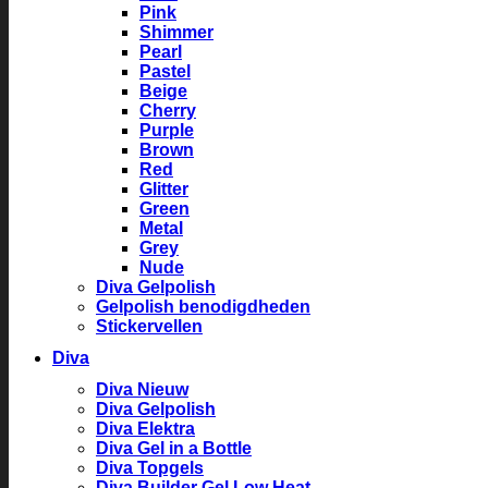
Pink
Shimmer
Pearl
Pastel
Beige
Cherry
Purple
Brown
Red
Glitter
Green
Metal
Grey
Nude
Diva Gelpolish
Gelpolish benodigdheden
Stickervellen
Diva
Diva Nieuw
Diva Gelpolish
Diva Elektra
Diva Gel in a Bottle
Diva Topgels
Diva Builder Gel Low Heat