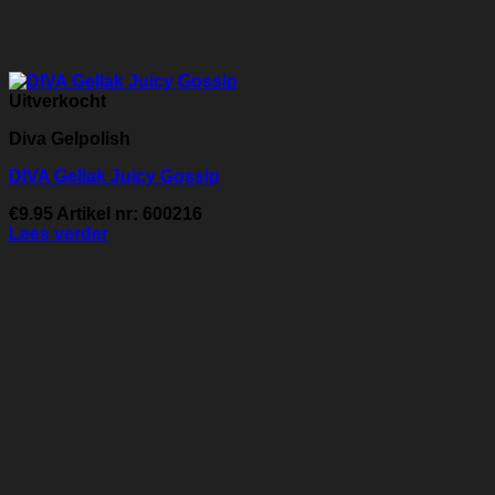
Uitverkocht
Diva Gelpolish
DIVA Gellak Juicy Gossip
€
9.95
Artikel nr: 600216
Lees verder