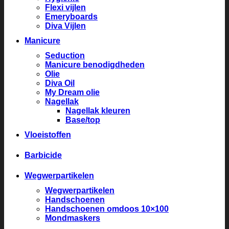
Flexi vijlen
Emeryboards
Diva Vijlen
Manicure
Seduction
Manicure benodigdheden
Olie
Diva Oil
My Dream olie
Nagellak
Nagellak kleuren
Base/top
Vloeistoffen
Barbicide
Wegwerpartikelen
Wegwerpartikelen
Handschoenen
Handschoenen omdoos 10×100
Mondmaskers