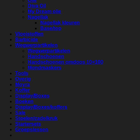
Olie
Diva Oil
My Dream olie
Nagellak
Nagellak kleuren
Base/top
Vloeistoffen
Barbicide
Wegwerpartikelen
Wegwerpartikelen
Handschoenen
Handschoenen omdoos 10×100
Mondmaskers
Tools
Overig
Moyra
Koffer
Display/Boxes
Boeken
Display/Boxes/koffers
Sale
Stoelen/zadelkruk
Startersets
Groepslessen