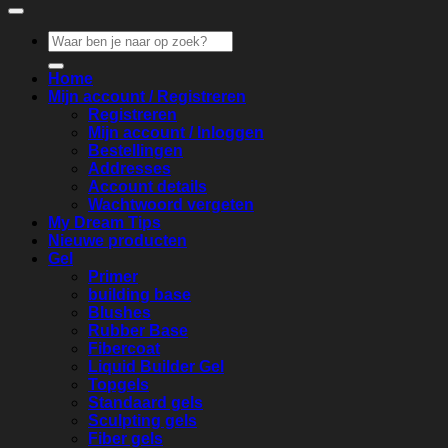
Zoeken
naar:
Home
Mijn account / Registreren
Registreren
Mijn account / Inloggen
Bestellingen
Addresses
Account details
Wachtwoord vergeten
My Dream Tips
Nieuwe producten
Gel
Primer
building base
Blushes
Rubber Base
Fibercoat
Liquid Builder Gel
Topgels
Standaard gels
Sculpting gels
Fiber gels