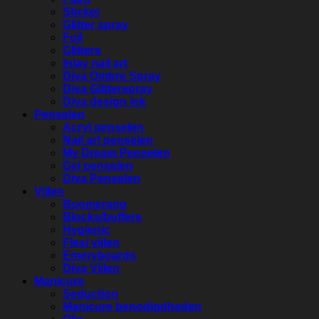
Sticker
Glitter spray
Foil
Glitters
Inlay nail art
Diva Ombre Spray
Diva Glitterspray
Diva design ink
Penselen
Acryl penselen
Nail art penselen
My Dream Penselen
Gel penselen
Diva Penselen
Vijlen
Boomerang
Blocks/buffers
Hygienic
Flexi vijlen
Emeryboards
Diva Vijlen
Manicure
Seduction
Manicure benodigdheden