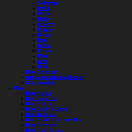
Shimmer
Pearl
Pastel
Beige
Cherry
Purple
Brown
Red
Glitter
Green
Metal
Grey
Nude
Diva Gelpolish
Gelpolish benodigdheden
Stickervellen
Diva
Diva Nieuw
Diva Gelpolish
Diva Elektra
Diva Gel in a Bottle
Diva Topgels
Diva Builder Gel Low Heat
Diva Penselen
Diva Dual Forms