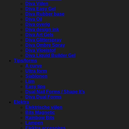
Diva Vijlen
Diva Easy Gel
Diva Rubber base
Diva Oil
Diva overig
Diva design ink
Diva Art Gels
Diva Glitterspray
Diva Ombre Spray
Diva Vloeistof
Diva Liquid Builder Gel
Tips/forms
A curve
Ultra form
Sjablonen
Lijm
Easy tips
Dual Nail Forms / Shape It’s
Diva Dual Forms
Elektra
Elektrische vijlen
Bits Magnetic
Rainbow Bits
Lampen
Elektra accesoires