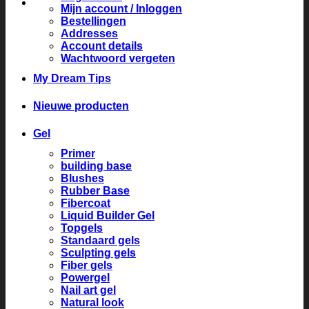
Mijn account / Inloggen
Bestellingen
Addresses
Account details
Wachtwoord vergeten
My Dream Tips
Nieuwe producten
Gel
Primer
building base
Blushes
Rubber Base
Fibercoat
Liquid Builder Gel
Topgels
Standaard gels
Sculpting gels
Fiber gels
Powergel
Nail art gel
Natural look