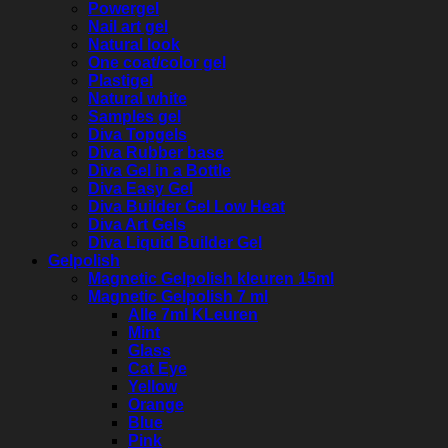
Powergel
Nail art gel
Natural look
One coat/color gel
Plastigel
Natural white
Samples gel
Diva Topgels
Diva Rubber base
Diva Gel in a Bottle
Diva Easy Gel
Diva Builder Gel Low Heat
Diva Art Gels
Diva Liquid Builder Gel
Gelpolish
Magnetic Gelpolish kleuren 15ml
Magnetic Gelpolish 7 ml
Alle 7ml KLeuren
Mint
Glass
Cat Eye
Yellow
Orange
Blue
Pink