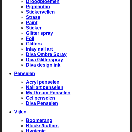
Droogbloemen
Pigmenten
Stickervellen
Strass
Paint
Sticker
Glitter spray
Foil
Glitters
Inlay nail art
Diva Ombre Spray
Diva Glitterspray
Diva design ink
Penselen
Acryl penselen
Nail art penselen
My Dream Penselen
Gel penselen
Diva Penselen
Vijlen
Boomerang
Blocks/buffers
Hygienic