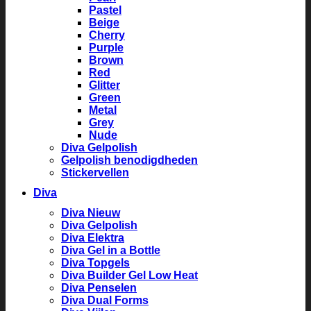
Pastel
Beige
Cherry
Purple
Brown
Red
Glitter
Green
Metal
Grey
Nude
Diva Gelpolish
Gelpolish benodigdheden
Stickervellen
Diva
Diva Nieuw
Diva Gelpolish
Diva Elektra
Diva Gel in a Bottle
Diva Topgels
Diva Builder Gel Low Heat
Diva Penselen
Diva Dual Forms