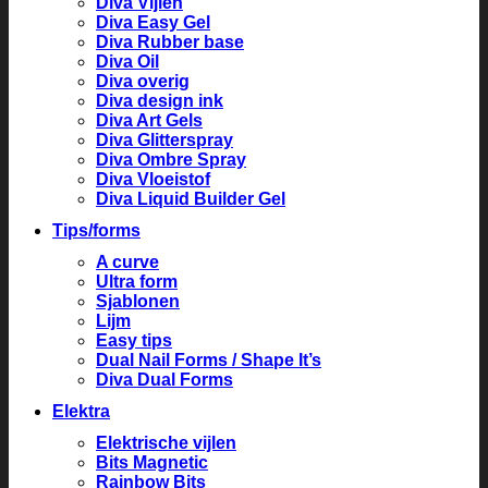
Diva Vijlen
Diva Easy Gel
Diva Rubber base
Diva Oil
Diva overig
Diva design ink
Diva Art Gels
Diva Glitterspray
Diva Ombre Spray
Diva Vloeistof
Diva Liquid Builder Gel
Tips/forms
A curve
Ultra form
Sjablonen
Lijm
Easy tips
Dual Nail Forms / Shape It’s
Diva Dual Forms
Elektra
Elektrische vijlen
Bits Magnetic
Rainbow Bits