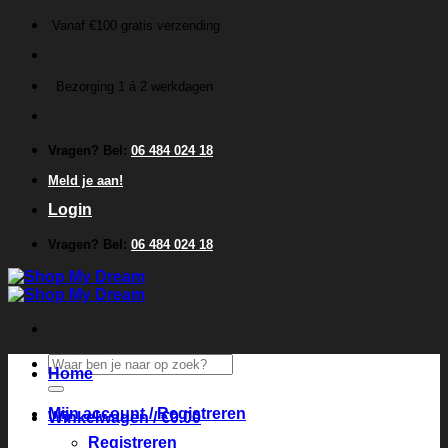
Ga
Vanaf €100 gratis verzending
naar
inhoud
Bezorging 1 á 2 werkdagen
Vragen? Bel:
06 484 024 18
Meld je aan!
Login
Vragen? Bel:
06 484 024 18
Zoeken
Home
naar:
Mijn account / Registreren
Winkelwagen /
€
0.00
Registreren