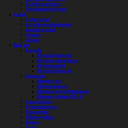
Combi manicure
Diva lampen/frezen
Acryl
Color acryl
Acryl benodigdheden
samples acryl
Poeder
Liqued
Nail art
Airnails
Airnails Stencils
Airnails apparatuur
Airnails paint
Airnails Stencils
Stamping
Stempel gel
Stempelplaten
Stempel benodigdheden
Stempel platen SALE
Aqua Colors
Droogbloemen
Pigmenten
Stickervellen
Strass
Paint