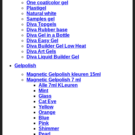
One coat/color gel
Plastigel
Natural white
Samples gel
Diva Topgels
Diva Rubber base
Diva Gel in a Bottle
Diva Easy Gel
Diva Builder Gel Low Heat
Diva Art Gels
Diva Liquid Builder Gel
Gelpolish
Magnetic Gelpolish kleuren 15ml
Magnetic Gelpolish 7 ml
Alle 7ml KLeuren
Mint
Glass
Cat Eye
Yellow
Orange
Blue
Pink
Shimmer
Pearl