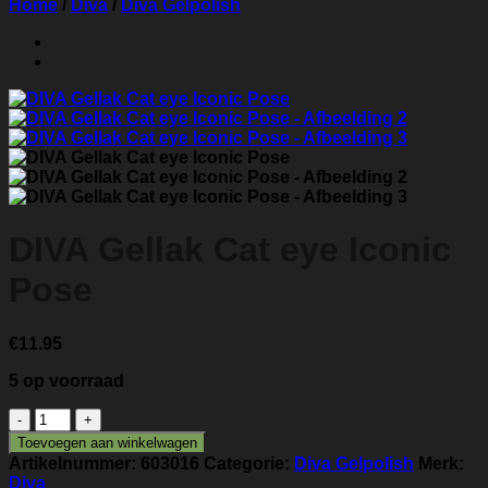
Home
/
Diva
/
Diva Gelpolish
DIVA Gellak Cat eye Iconic
Pose
€
11.95
5 op voorraad
DIVA
Gellak
Toevoegen aan winkelwagen
Cat
Artikelnummer:
603016
Categorie:
Diva Gelpolish
Merk:
eye
Diva