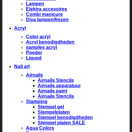
Lampen
Elektra accesoires
Combi manicure
Diva lampen/frezen
Acryl
Color acryl
Acryl benodigdheden
samples acryl
Poeder
Liqued
Nail art
Airnails
Airnails Stencils
Airnails apparatuur
Airnails paint
Airnails Stencils
Stamping
Stempel gel
Stempelplaten
Stempel benodigdheden
Stempel platen SALE
Aqua Colors