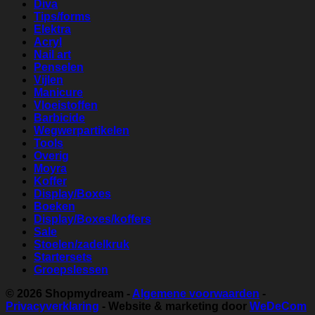
Diva
Tips/forms
Elektra
Acryl
Nail art
Penselen
Vijlen
Manicure
Vloeistoffen
Barbicide
Wegwerpartikelen
Tools
Overig
Moyra
Koffer
Display/Boxes
Boeken
Display/Boxes/koffers
Sale
Stoelen/zadelkruk
Startersets
Groepslessen
© 2026
Shopmydream
-
Algemene voorwaarden
-
Privacyverklaring
- Website & marketing door
WeDeCom